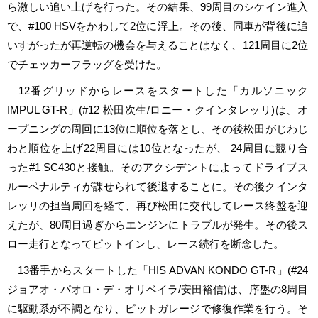
ら激しい追い上げを行った。その結果、99周目のシケイン進入
で、#100 HSVをかわして2位に浮上。その後、同車が背後に追
いすがったが再逆転の機会を与えることはなく、121周目に2位
でチェッカーフラッグを受けた。
12番グリッドからレースをスタートした「カルソニック
IMPUL GT-R」(#12 松田次生/ロニー・クインタレッリ)は、オ
ープニングの周回に13位に順位を落とし、その後松田がじわじ
わと順位を上げ22周目には10位となったが、 24周目に競り合
った#1 SC430と接触。そのアクシデントによってドライブス
ルーペナルティが課せられて後退することに。その後クインタ
レッリの担当周回を経て、再び松田に交代してレース終盤を迎
えたが、80周目過ぎからエンジンにトラブルが発生。その後ス
ロー走行となってピットインし、レース続行を断念した。
13番手からスタートした「HIS ADVAN KONDO GT-R」(#24
ジョアオ・パオロ・デ・オリベイラ/安田裕信)は、序盤の8周目
に駆動系が不調となり、ピットガレージで修復作業を行う。そ