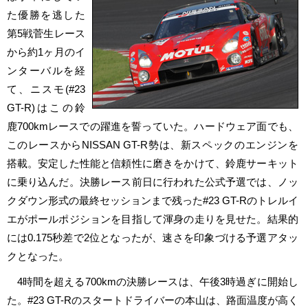
た優勝を逃した
第5戦菅生レース
から約1ヶ月のイ
ンターバルを経
て、ニスモ(#23
GT-R)はこの鈴
鹿700kmレースでの躍進を誓っていた。ハードウェア面でも、
このレースからNISSAN GT-R勢は、新スペックのエンジンを
搭載。安定した性能と信頼性に磨きをかけて、鈴鹿サーキット
に乗り込んだ。決勝レース前日に行われた公式予選では、ノッ
クダウン形式の最終セッションまで残った#23 GT-Rのトレルイ
エがポールポジションを目指して渾身の走りを見せた。結果的
には0.175秒差で2位となったが、速さを印象づける予選アタッ
クとなった。
4時間を超える700kmの決勝レースは、午後3時過ぎに開始し
た。#23 GT-Rのスタートドライバーの本山は、路面温度が高く