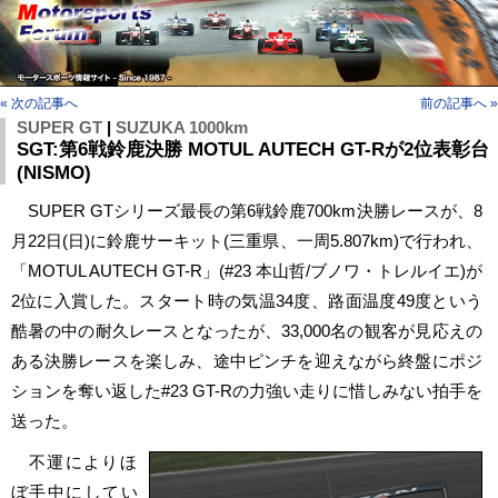
« 次の記事へ
前の記事へ »
SUPER GT
|
SUZUKA 1000km
SGT:第6戦鈴鹿決勝 MOTUL AUTECH GT-Rが2位表彰台
(NISMO)
SUPER GTシリーズ最長の第6戦鈴鹿700km決勝レースが、8
月22日(日)に鈴鹿サーキット(三重県、一周5.807km)で行われ、
「MOTUL AUTECH GT-R」(#23 本山哲/ブノワ・トレルイエ)が
2位に入賞した。スタート時の気温34度、路面温度49度という
酷暑の中の耐久レースとなったが、33,000名の観客が見応えの
ある決勝レースを楽しみ、途中ピンチを迎えながら終盤にポジ
ションを奪い返した#23 GT-Rの力強い走りに惜しみない拍手を
送った。
不運によりほ
ぼ手中にしてい