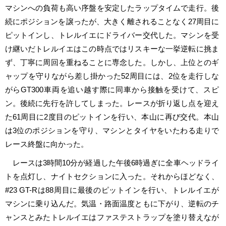
マシンへの負荷も高い序盤を安定したラップタイムで走行。後
続にポジションを譲ったが、大きく離されることなく27周目に
ピットインし、トレルイエにドライバー交代した。マシンを受
け継いだトレルイエはこの時点ではリスキーな一挙逆転に挑ま
ず、丁寧に周回を重ねることに専念した。しかし、上位とのギ
ャップを守りながら差し掛かった52周目には、2位を走行しな
がらGT300車両を追い越す際に同車から接触を受けて、スピ
ン。後続に先行を許してしまった。レースが折り返し点を迎え
た61周目に2度目のピットインを行い、本山に再び交代。本山
は3位のポジションを守り、マシンとタイヤをいたわる走りで
レース終盤に向かった。
レースは3時間10分が経過した午後6時過ぎに全車ヘッドライ
トを点灯し、ナイトセクションに入った。それからほどなく、
#23 GT-Rは88周目に最後のピットインを行い、トレルイエが
マシンに乗り込んだ。気温・路面温度ともに下がり、逆転のチ
ャンスとみたトレルイエはファステストラップを塗り替えなが