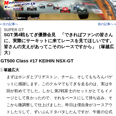
« 次の記事へ
前の記事へ »
SUPER GT
SGT:第4戦もてぎ優勝会見 「できればファンの皆さん
に、実際にサーキットに来てレースを見てほしいです。
皆さんの支えがあってこそのレースですから」（塚越広
大）
GT500 Class #17 KEIHIN NSX-GT
塚越広大
まずはホンダとブリヂストン、チーム、そしてもちろんバゲ
ットに感謝します。このクルマでもてぎを走るのは、実は今
回が初めてでした。しかし第2戦富士のセットがとてもイメ
ージとして良かったので、それをベースにして持ち込み、そ
こから微調整して仕上げました。昨日は僕自身がコースアウ
トしたりして、ずいぶんドタバタしたんですが、午後の公式