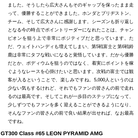
ました。そうしたら広大さんもそのギャップを保ったまま走
って、優勝することができました。ホンダとブリヂストン、
チーム、そして広大さんに感謝します。シーズンも折り返し
となる今の時点でポイントリーダーになれたことは、チャン
ピオンを狙う上で非常にポジティブだと思っています。た
だ、ウェイトハンディも増えてしまい、第5戦富士と第6戦鈴
鹿は非常にタフな戦いになると覚悟しています。だから優勝
だとか、ポディウムを狙うのではなく、着実にポイントを稼
ぐようなレースを心掛けたいと思います。次戦の富士では観
客が入るということで、楽しみですね。5,000人というのは
少ない気もするけれど、それでもファンの皆さんの前で走れ
るのは最高です。そしてこれが一歩目のステップになって、
少しずつでもファンを多く迎えることができるようになり、
そんなファンの皆さんの前で良い結果が出せれば、なお最高
ですね。
GT300 Class #65 LEON PYRAMID AMG