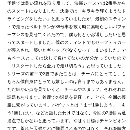
予選では良い流れを取り戻して、決勝レースでは2番手から
のスタートになりました。決勝では「キラキラ輝くようなド
ライビングをしたい」と思っていましたが、最初のスティン
トで走ったベルトランが38号車を抜く時に素晴らしいパフォ
ーマンスを見せてくれたので、僕も何とかお返ししたいと思
ってスタートしました。僕のスティントでもセーフティカー
が導入され、築いたギャップがなくなってしまいました。で
もペースとしては決して負けてないのが分かっていたので
「リスタートしたら全力で走り切ろう」と思っていました。
シリーズの前半で2勝できたことは、チームにとっても、も
ちろん僕自身にとっても嬉しいのは言うまでもありません。
ただ細かい点を見ていくと、チームやスタッフ、それぞれに
課題もあります。鈴鹿での課題を見直したことが、今回の優
勝に繋がっています。バゲットとは「まず1勝しよう」「も
う1勝したい」などと話したわけではなく、今回の2勝目も通
過点でしかないと思っています。やはり目標はチャンピオン
です。荒れた天候などに翻弄されるのではなく、それを味方