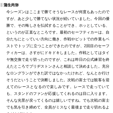
蒲生尚弥
今シーズンはここまで勝てそうなレースが何度もあったので
すが、あと少しで勝てない状況が続いていました。今回の優
勝で、その悔しさを払拭することができ、ホッとしている、
というのが正直なところです。最初のセーフティカーは、自
分たちにとっていい方向に働き、作戦やピットでの作業もベ
ストでトップに立つことができたのですが、2回目のセーフ
ティカーは、さすがにドキドキしました。作戦としてはタイ
ヤ無交換で走り切ったのですが、これは昨日の公式練習を終
えたところでブリヂストンさんと相談して決めました。充分
なロングランができた訳ではなかったけれど、なんとか行け
そうだということで決断しました。次戦の富士では観客を迎
えてのレースとなるので楽しみです。レースで走っていて
も、スタンドのファンが応援してくれるのは目に入ります。
そんな光景が戻ってくるのは嬉しいですね。でも次戦の富士
でも気を引き締めて、全員がミスなく最後まで走り切れるよ