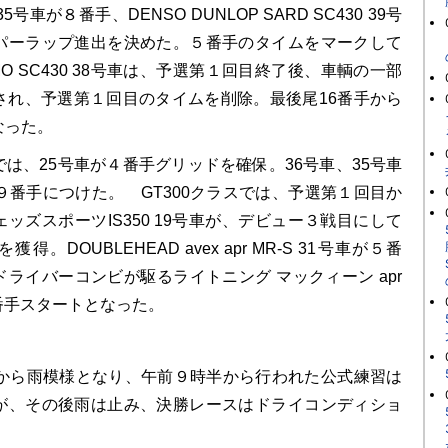
0 35号車が８番手、DENSO DUNLOP SARD SC430 39号
パーラップ進出を決めた。５番手のタイムをマークして
UMO SC430 38号車は、予選第１回目終了後、車輌の一部
され、予選第１回目のタイムを削除。最後尾16番手から
なった。
は、25号車が４番手グリッドを確保。36号車、35号車
９番手につけた。 GT300クラスでは、予選第１回目か
ッズスポーツIS350 19号車が、デビュー３戦目にして
。DOUBLEHEAD avex apr MR-S 31号車が５番
ライバーコンビが駆るライトニング マックィーン apr
７番手スタートとなった。
から雨模様となり、午前９時半から行われた公式練習は
が、その後雨は止み、決勝レースはドライコンディショ