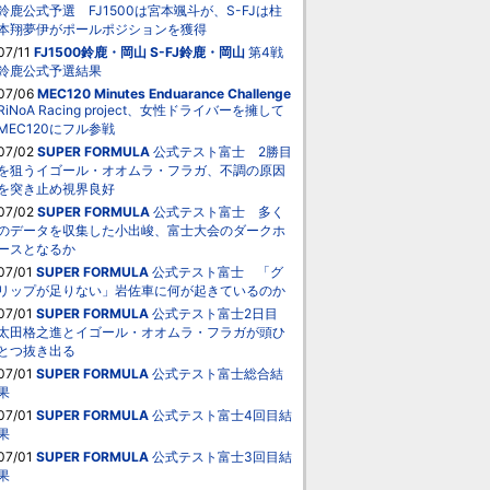
鈴鹿公式予選 FJ1500は宮本颯斗が、S-FJは柱
本翔夢伊がポールポジションを獲得
07/11
FJ1500鈴鹿・岡山
S-FJ鈴鹿・岡山
第4戦
鈴鹿公式予選結果
07/06
MEC120 Minutes Enduarance Challenge
RiNoA Racing project、女性ドライバーを擁して
MEC120にフル参戦
07/02
SUPER FORMULA
公式テスト富士 2勝目
を狙うイゴール・オオムラ・フラガ、不調の原因
を突き止め視界良好
07/02
SUPER FORMULA
公式テスト富士 多く
のデータを収集した小出峻、富士大会のダークホ
ースとなるか
07/01
SUPER FORMULA
公式テスト富士 「グ
リップが足りない」岩佐車に何が起きているのか
07/01
SUPER FORMULA
公式テスト富士2日目
太田格之進とイゴール・オオムラ・フラガが頭ひ
とつ抜き出る
07/01
SUPER FORMULA
公式テスト富士総合結
果
07/01
SUPER FORMULA
公式テスト富士4回目結
果
07/01
SUPER FORMULA
公式テスト富士3回目結
果