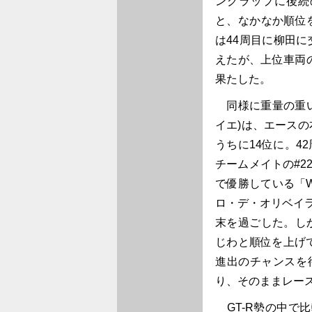
ングラップに後続
と、なかなか順位
は44周目に柳田
えたが、上位車両
果たした。
同様に重量の重い「XA
イエ)は、エース
うちに14位に。
チームメイトの#2
で優勝している「WOOD
ロ・デ・オリベイラ
末を過ごした。し
じわと順位を上げ
進出のチャンスを
り、そのままレー
GT-R勢の中で比較