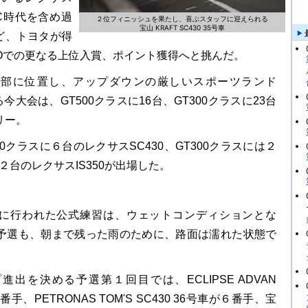
TC時代を含め過
２位フィニッシュを果たし、喜ぶスタッフに迎えられる
宝山 KRAFT SC430 35号車
ど、トヨタが得
GOでの更なる上位入賞、ポイント獲得へと挑んだ。
部に位置し、アップダウンの厳しいスポーツランド
今大会は、GT500クラスに16台、GT300クラスに23台
リー。
0クラスに６台のレクサスSC430、GT300クラスには２
２台のレクサスIS350が出場した。
に行われた公式練習は、ウェットコンディションとな
の予選も、朝まで残った雨のために、路面は濡れた状態で
出を決める予選第１回目では、ECLIPSE ADVAN
２番手、PETRONAS TOM'S SC430 36号車が６番手、宝