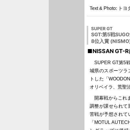
Text & Photo
SUPER GT
SGT:第5戦SUG
8位入賞 (NISMO
■NISSAN G
SUPER GT第5戦
城県のスポーツランド
トした「WOODONE 
オリベイラ、荒聖治
開幕戦からこれまで
調整が課せられて
苦戦が予想されて
「MOTUL AUTE