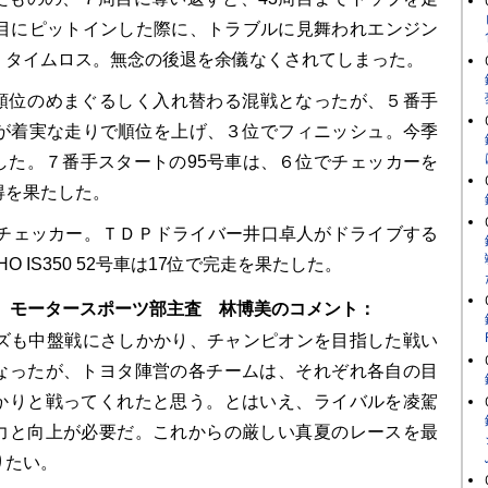
周目にピットインした際に、トラブルに見舞われエンジン
くタイムロス。無念の後退を余儀なくされてしまった。
は順位のめまぐるしく入れ替わる混戦となったが、５番手
車が着実な走りで順位を上げ、３位でフィニッシュ。今季
した。７番手スタートの95号車は、６位でチェッカーを
得を果たした。
でチェッカー。ＴＤＰドライバー井口卓人がドライブする
UMHO IS350 52号車は17位で完走を果たした。
）モータースポーツ部主査 林博美のコメント：
リーズも中盤戦にさしかかり、チャンピオンを目指した戦い
なったが、トヨタ陣営の各チームは、それぞれ各自の目
かりと戦ってくれたと思う。とはいえ、ライバルを凌駕
力と向上が必要だ。これからの厳しい真夏のレースを最
りたい。