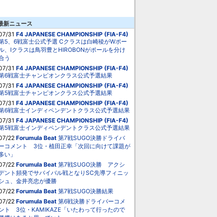
最新ニュース
07/31
F4 JAPANESE CHAMPIONSHIP (FIA-F4)
第5、6戦富士公式予選 Cクラスは白崎稜がWポー
ル、Iクラスは鳥羽豊とHIROBONがポールを分け
合う
07/31
F4 JAPANESE CHAMPIONSHIP (FIA-F4)
第6戦富士チャンピオンクラス公式予選結果
07/31
F4 JAPANESE CHAMPIONSHIP (FIA-F4)
第5戦富士チャンピオンクラス公式予選結果
07/31
F4 JAPANESE CHAMPIONSHIP (FIA-F4)
第6戦富士インディペンデントクラス公式予選結果
07/31
F4 JAPANESE CHAMPIONSHIP (FIA-F4)
第5戦富士インディペンデントクラス公式予選結果
07/22
Forumula Beat
第7戦SUGO決勝ドライバ
ーコメント 3位・植田正幸「次回に向けて課題が
多い」
07/22
Forumula Beat
第7戦SUGO決勝 アクシ
デント頻発でサバイバル戦となりSC先導フィニッ
シュ、金井亮忠が優勝
07/22
Forumula Beat
第7戦SUGO決勝結果
07/22
Forumula Beat
第6戦決勝ドライバーコメ
ント 3位・KAMIKAZE「いたわって行ったので