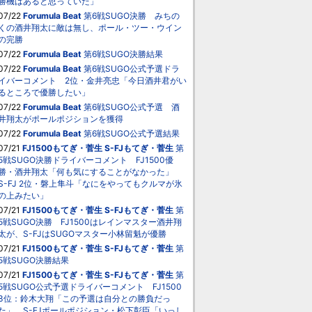
勝機はあると思っていた」
07/22
Forumula Beat
第6戦SUGO決勝 みちの
くの酒井翔太に敵は無し、ポール・ツー・ウイン
の完勝
07/22
Forumula Beat
第6戦SUGO決勝結果
07/22
Forumula Beat
第6戦SUGO公式予選ドラ
イバーコメント 2位・金井亮忠「今日酒井君がい
るところで優勝したい」
07/22
Forumula Beat
第6戦SUGO公式予選 酒
井翔太がポールポジションを獲得
07/22
Forumula Beat
第6戦SUGO公式予選結果
07/21
FJ1500もてぎ・菅生
S-FJもてぎ・菅生
第
5戦SUGO決勝ドライバーコメント FJ1500優
勝・酒井翔太「何も気にすることがなかった」
S-FJ 2位・磐上隼斗「なにをやってもクルマが氷
の上みたい」
07/21
FJ1500もてぎ・菅生
S-FJもてぎ・菅生
第
5戦SUGO決勝 FJ1500はレインマスター酒井翔
太が、S-FJはSUGOマスター小林留魁が優勝
07/21
FJ1500もてぎ・菅生
S-FJもてぎ・菅生
第
5戦SUGO決勝結果
07/21
FJ1500もてぎ・菅生
S-FJもてぎ・菅生
第
5戦SUGO公式予選ドライバーコメント FJ1500
3位：鈴木大翔「この予選は自分との勝負だっ
た」 S-FJポールポジション・松下彰臣「いっし