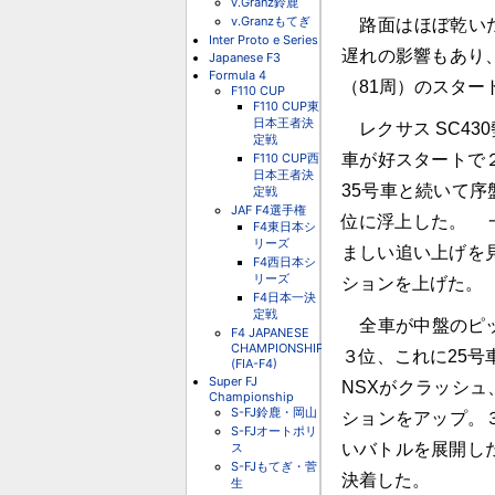
v.Granz鈴鹿
v.Granzもてぎ
路面はほぼ乾いた
Inter Proto e Series
遅れの影響もあり
Japanese F3
Formula 4
（81周）のスター
F110 CUP
F110 CUP東
日本王者決
レクサス SC43
定戦
F110 CUP西
車が好スタートで
日本王者決
35号車と続いて
定戦
JAF F4選手権
位に浮上した。 
F4東日本シ
リーズ
ましい追い上げを
F4西日本シ
リーズ
ションを上げた。
F4日本一決
定戦
全車が中盤のピッ
F4 JAPANESE
CHAMPIONSHIP
３位、これに25号
(FIA-F4)
Super FJ
NSXがクラッシュ
Championship
S-FJ鈴鹿・岡山
ションをアップ。
S-FJオートポリ
ス
いバトルを展開した
S-FJもてぎ・菅
決着した。
生