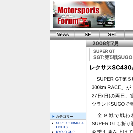
News
SF
SFL
2008年7月
SUPER GT
SGT:第5戦SUG
レクサスSC43
SUPER GT第５
300km RACE」
27日(日)の両日
ツランドSUGOで
全９戦で戦われ
カテゴリー
SUPER FORMULA
SUPER GTも折
LIGHTS
今季１勝を上げ
KYOJO CUP