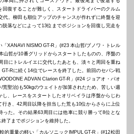
の車両に押されてコースアウト。最後尾まで後退する
を回復することが難しく、スタートドライバーのクルム
に交代。柳田も順位アップのチャンスが作れずに終盤を迎
の脱落などによって13位までポジションを回復し完走を
NAVI NISMO GT-R」(#23 本山哲/ブノワ・トレル
の本山哲が10番グリッドからスタートしたものの、序盤の
42周目にトレルイエに交代したあとも、淡々と周回を重ね
2 GT-Rに続く14位でレースを終了した。前回のセパン戦
ONE ADVAN Clarion GT-R」(#24 ジョアオ・パオ
/荒聖治)も50kgのウェイトが加算されたため、苦しい週
かし、レースをスタートしたオリベイラは序盤からじわ
て行き、42周目以降を担当した荒も10位からさらに上位
待った。その結果63周目には他車に競り勝って8位とな
ス終了までポジションを維持した。
的重量の軽い「カルソニックIMPUL GT-R」(#12松田