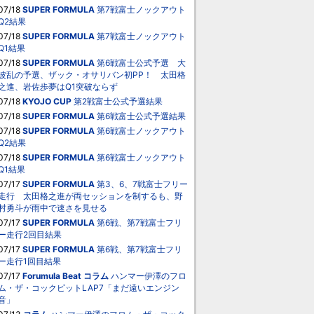
07/18
SUPER FORMULA
第7戦富士ノックアウト
Q2結果
07/18
SUPER FORMULA
第7戦富士ノックアウト
Q1結果
07/18
SUPER FORMULA
第6戦富士公式予選 大
波乱の予選、ザック・オサリバン初PP！ 太田格
之進、岩佐歩夢はQ1突破ならず
07/18
KYOJO CUP
第2戦富士公式予選結果
07/18
SUPER FORMULA
第6戦富士公式予選結果
07/18
SUPER FORMULA
第6戦富士ノックアウト
Q2結果
07/18
SUPER FORMULA
第6戦富士ノックアウト
Q1結果
07/17
SUPER FORMULA
第3、6、7戦富士フリー
走行 太田格之進が両セッションを制するも、野
村勇斗が雨中で速さを見せる
07/17
SUPER FORMULA
第6戦、第7戦富士フリ
ー走行2回目結果
07/17
SUPER FORMULA
第6戦、第7戦富士フリ
ー走行1回目結果
07/17
Forumula Beat
コラム
ハンマー伊澤のフロ
ム・ザ・コックピットLAP7「まだ遠いエンジン
音」