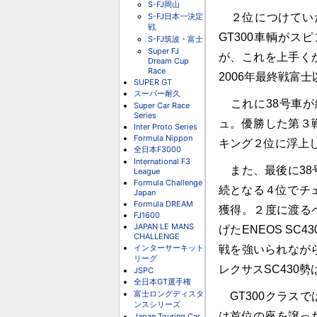
S-FJ岡山
S-FJ日本一決定
２位につけていた
戦
GT300車輌が
S-FJ筑波・富士
Super FJ
が、これを上手く
Dream Cup
Race
2006年最終戦富
SUPER GT
スーパー耐久
これに38号車が
Super Car Race
Series
ュ。優勝した第３
Inter Proto Series
Formula Nippon
キング２位に浮上
全日本F3000
International F3
また、最後に38
League
Formula Challenge
続となる４位でチ
Japan
Formula DREAM
獲得。２度に渡る
FJ1600
JAPAN LE MANS
げたENEOS S
CHALLENGE
インターサーキット
戦を強いられなが
リーグ
レクサスSC430
JSPC
全日本GT選手権
富士ロングディスタ
GT300クラス
ンスシリーズ
は首位の座を譲っ
Japan Touring Car