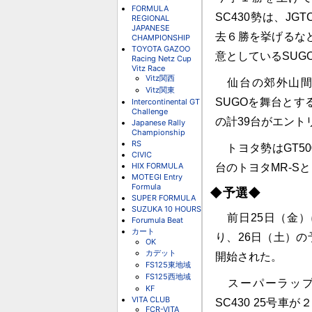
FORMULA
SC430勢は、JG
REGIONAL
JAPANESE
去６勝を挙げるな
CHAMPIONSHIP
TOYOTA GAZOO
意としているSU
Racing Netz Cup
Vitz Race
Vitz関西
仙台の郊外山間
Vitz関東
SUGOを舞台とする
Intercontinental GT
Challenge
の計39台がエント
Japanese Rally
Championship
RS
トヨタ勢はGT50
CIVIC
HIX FORMULA
台のトヨタMR-Sと
MOTEGI Entry
Formula
◆予選◆
SUPER FORMULA
SUZUKA 10 HOURS
前日25日（金）
Forumula Beat
カート
り、26日（土）
OK
カデット
開始された。
FS125東地域
FS125西地域
スーパーラップ進
KF
VITA CLUB
SC430 25号車が
FCR-VITA