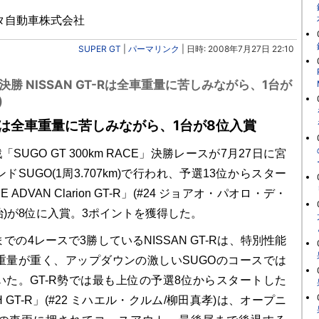
: トヨタ自動車株式会社
SUPER GT
|
パーマリンク
| 日時: 2008年7月27日 22:10
O決勝 NISSAN GT-Rは全車重量に苦しみながら、1台が
)
T-Rは全車重量に苦しみながら、1台が8位入賞
「SUGO GT 300km RACE」決勝レースが7月27日に宮
SUGO(1周3.707km)で行われ、予選13位からスター
ADVAN Clarion GT-R」(#24 ジョアオ・パオロ・デ・
)が8位に入賞。3ポイントを獲得した。
の4レースで3勝しているNISSAN GT-Rは、特別性能
重量が重く、アップダウンの激しいSUGOのコースでは
いた。GT-R勢では最も上位の予選8位からスタートした
CH GT-R」(#22 ミハエル・クルム/柳田真孝)は、オープニ