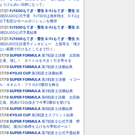
ょうけんめい冷静になって」
07/21
FJ1500もてぎ・菅生
S-FJもてぎ・菅生
第
5戦SUGO公式予選 FJ1500は酒井翔太、S-FJは
松下彰臣がポールポジションを獲得
07/21
FJ1500もてぎ・菅生
S-FJもてぎ・菅生
第
5戦SUGO公式予選結果
07/21
FJ1500もてぎ・菅生
S-FJもてぎ・菅生
第
5戦SUGO注目選手インタビュー 土屋草太「壊さ
ない範囲で行けるところまで行く」
07/19
SUPER FORMULA
第7戦富士決勝 太田格
之進、強し！ タイトルを大きく引き寄せる
07/19
SUPER FORMULA
第7戦富士決勝結果
07/19
KYOJO CUP
第2戦富士決勝結果
07/19
SUPER FORMULA
第3戦富士決勝 イゴー
ル・オオムラ・フラガが2勝目を飾る
07/19
SUPER FORMULA
第3戦富士決勝結果
07/18
SUPER FORMULA
第6戦富士決勝 太田格
之進、怒涛の12台抜きで今季3勝目を挙げる
07/18
SUPER FORMULA
第6戦富士決勝結果
07/18
KYOJO CUP
第2戦富士スプリント結果
07/18
SUPER FORMULA
第7戦富士公式予選 野
尻智紀、復活の狼煙を上げる今季初ポール！
07/18
SUPER FORMULA
第7戦富士公式予選結果