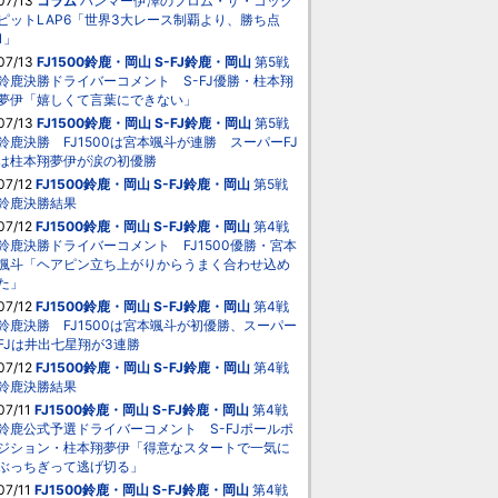
07/13
コラム
ハンマー伊澤のフロム・ザ・コック
ピットLAP6「世界3大レース制覇より、勝ち点
1」
07/13
FJ1500鈴鹿・岡山
S-FJ鈴鹿・岡山
第5戦
鈴鹿決勝ドライバーコメント S-FJ優勝・柱本翔
夢伊「嬉しくて言葉にできない」
07/13
FJ1500鈴鹿・岡山
S-FJ鈴鹿・岡山
第5戦
鈴鹿決勝 FJ1500は宮本颯斗が連勝 スーパーFJ
は柱本翔夢伊が涙の初優勝
07/12
FJ1500鈴鹿・岡山
S-FJ鈴鹿・岡山
第5戦
鈴鹿決勝結果
07/12
FJ1500鈴鹿・岡山
S-FJ鈴鹿・岡山
第4戦
鈴鹿決勝ドライバーコメント FJ1500優勝・宮本
颯斗「ヘアピン立ち上がりからうまく合わせ込め
た」
07/12
FJ1500鈴鹿・岡山
S-FJ鈴鹿・岡山
第4戦
鈴鹿決勝 FJ1500は宮本颯斗が初優勝、スーパー
FJは井出七星翔が3連勝
07/12
FJ1500鈴鹿・岡山
S-FJ鈴鹿・岡山
第4戦
鈴鹿決勝結果
07/11
FJ1500鈴鹿・岡山
S-FJ鈴鹿・岡山
第4戦
鈴鹿公式予選ドライバーコメント S-FJポールポ
ジション・柱本翔夢伊「得意なスタートで一気に
ぶっちぎって逃げ切る」
07/11
FJ1500鈴鹿・岡山
S-FJ鈴鹿・岡山
第4戦