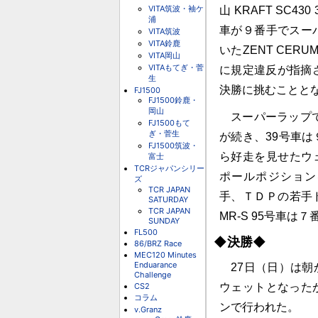
VITA筑波・袖ケ
山 KRAFT SC43
浦
車が９番手でスー
VITA筑波
VITA鈴鹿
いたZENT CER
VITA岡山
VITAもてぎ・菅
に規定違反が指摘
生
決勝に挑むことと
FJ1500
FJ1500鈴鹿・
岡山
スーパーラップで
FJ1500もて
ぎ・菅生
が続き、39号車は
FJ1500筑波・
ら好走を見せたウェ
富士
TCRジャパンシリー
ポールポジションを獲得
ズ
TCR JAPAN
手、ＴＤＰの若手ド
SATURDAY
TCR JAPAN
MR-S 95号車は
SUNDAY
FL500
◆決勝◆
86/BRZ Race
MEC120 Minutes
Enduarance
27日（日）は朝
Challenge
CS2
ウェットとなった
コラム
ンで行われた。
v.Granz