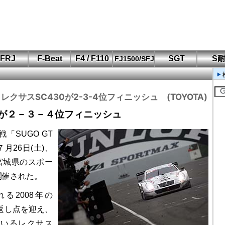
FRJ
F-Beat
F4 / F110
SGT
S
FJ1500/SFJ
F110 CUP
FIA-F4
SFJ D-Cup
鈴鹿・岡山
筑波・冨士
SFJ日本一
Aポリス
もてぎ・菅生
O レクサスSC430が2-3-4位フィニッシュ (TOYOTA)
0が２－３－４位フィニッシュ
戦「SUGO GT
が７月26日(土)、
、宮城県のスポー
開催された。
る2008年の
り返し点を迎え、
ているレクサス