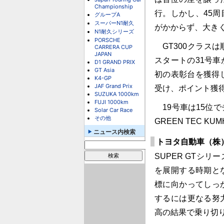
Championship
行。しかし、45
グループA
スーパーN1耐久
がかからず、大き
N1耐久シリーズ
PORSCHE
GT300クラス
CARRERA CUP
JAPAN
スタートの31号
D1 GRAND PRIX
GT Asia
初の表彰台を獲得
K4-GP
JAF Grand Prix
受け、ポイント獲
SUZUKA 1000km
FUJI 1000km
19号車は15位
Solar Car Race
その他
GREEN TEC K
ニュース内検索
トヨタ自動車（株
SUPER GTシ
を展開する時期と
標に向かってしっ
するには更なる努
高の結果で乗り切