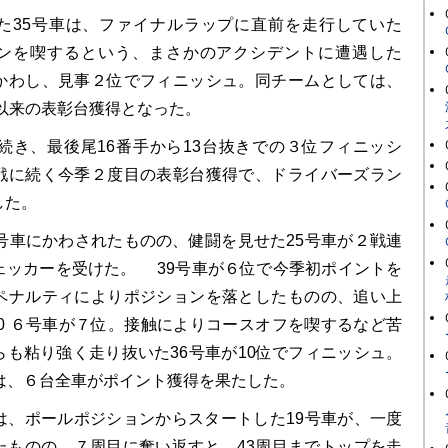
35号車は、ファイナルラップに直前を走行していた
スピンを喫するという、まさかのアクシデントに遭遇した
かわし、見事２位でフィニッシュ。同チームとしては、
士以来の表彰台獲得となった。
続き、最後尾16番手から13台抜きでの３位フィニッシ
戦に続く今季２度目の表彰台獲得で、ドライバーズラン
した。
号車にかわされたものの、健闘を見せた25号車が２戦連
ェッカーを受けた。 39号車が６位で今季初ポイントを
ペナルティによりポジションを落としたものの、追い上
C430 ６号車が７位。接触によりコースオフを喫するなど苦
らも粘り強く走り抜いた36号車が10位でフィニッシュ。
勢は、６台全車がポイント獲得を果たした。
では、ポールポジションからスタートした19号車が、一度
たものの、７周目に奪い返すと、43周目までトップを走