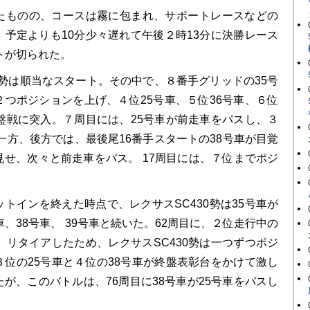
ものの、コースは霧に包まれ、サポートレースなどの
、予定よりも10分少々遅れて午後２時13分に決勝レース
トが切られた。
0勢は順当なスタート。その中で、８番手グリッドの35号
２つポジションを上げ、４位25号車、５位36号車、６位
序盤戦に突入。７周目には、25号車が前走車をパスし、３
一方、後方では、最後尾16番手スタートの38号車が目覚
見せ、次々と前走車をパス。 17周目には、７位までポジ
トインを終えた時点で、レクサスSC430勢は35号車が
車、38号車、 39号車と続いた。62周目に、２位走行中の
、リタイアしたため、レクサスSC430勢は一つずつポジ
３位の25号車と４位の38号車が終盤表彰台をかけて激し
が、このバトルは、76周目に38号車が25号車をパスし