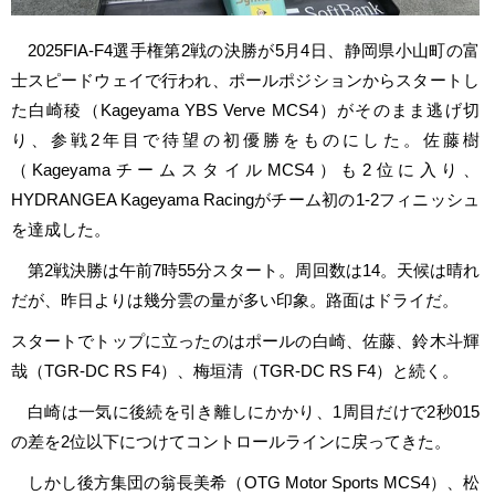
2025FIA-F4選手権第2戦の決勝が5月4日、静岡県小山町の富
士スピードウェイで行われ、ポールポジションからスタートし
た白崎稜（Kageyama YBS Verve MCS4）がそのまま逃げ切
り、参戦2年目で待望の初優勝をものにした。佐藤樹
（KageyamaチームスタイルMCS4）も2位に入り、
HYDRANGEA Kageyama Racingがチーム初の1-2フィニッシュ
を達成した。
第2戦決勝は午前7時55分スタート。周回数は14。天候は晴れ
だが、昨日よりは幾分雲の量が多い印象。路面はドライだ。
スタートでトップに立ったのはポールの白崎、佐藤、鈴木斗輝
哉（TGR-DC RS F4）、梅垣清（TGR-DC RS F4）と続く。
白崎は一気に後続を引き離しにかかり、1周目だけで2秒015
の差を2位以下につけてコントロールラインに戻ってきた。
しかし後方集団の翁長美希（OTG Motor Sports MCS4）、松