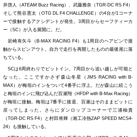
井啓人（ATEAM Buzz Racing）、武藤雅奈（TGR-DC RS F4）
そして熊谷憲太（OTG DL F4 CHALLENGE）の4台が1コーナ
ーで接触するアクシデントが発生。3周目からセーフティーカ
ー（SC）が入る展開に。だ。
岩崎有矢斗（B-MAX RACING F4）も1周目のヘアピンで接
触からスピンアウト。自力で走行を再開したものの最後尾に落
ちている。
SCは6周終わりでピットイン。7周目から追い越しが可能と
なった。ここですかさず森山冬星（JMS RACING with B-
MAX）が梅垣のインをついて4番手に浮上。だが森山に続こう
と梅垣のインに飛び込んだ百瀬翔（HFDP with B-Max Racing）
が梅垣に接触。梅垣は7番手に後退、百瀬はそのままピットに
戻ってしまった。さらにダンロップコーナーで三浦柚貴
（TGR-DC RS F4）と村田将輝（湘⼯冷熱ZAP SPEED MCS4-
24）も接触している。