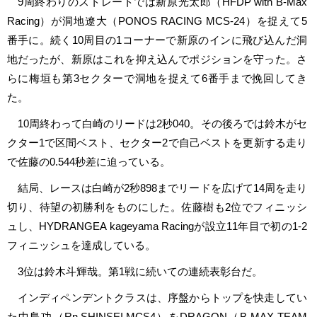
9周終わりのストレートでは新原光太郎（HFDP with B-Max
Racing）が洞地遼⼤（PONOS RACING MCS-24）を捉えて5
番手に。続く10周目の1コーナーで新原のインに飛び込んだ洞
地だったが、新原はこれを抑え込んでポジションを守った。さ
らに梅垣も第3セクターで洞地を捉えて6番手まで挽回してき
た。
10周終わって白崎のリードは2秒040。その後ろでは鈴木がセ
クター1で区間ベスト、セクター2で自己ベストを更新する走り
で佐藤の0.544秒差に迫っている。
結局、レースは白崎が2秒898までリードを広げて14周を走り
切り、待望の初勝利をものにした。佐藤樹も2位でフィニッシ
ュし、HYDRANGEA kageyama Racingが設立11年目で初の1-2
フィニッシュを達成している。
3位は鈴木斗輝哉。第1戦に続いての連続表彰台だ。
インディペンデントクラスは、序盤からトップを快走してい
た中島功（Rn.SHINSEI.MCS4）をDRAGON（B-MAX TEAM