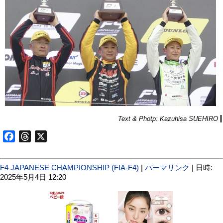
Text & Photp: Kazuhisa SUEHIRO
Facebook
Threads
X
F4 JAPANESE CHAMPIONSHIP (FIA-F4)
|
パーマリンク
| 日時:
2025年5月4日 12:20