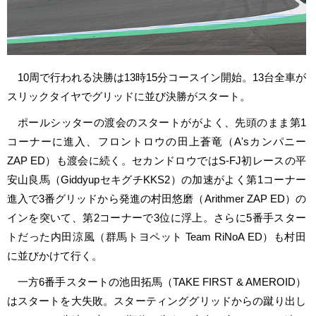
10周で行われる決勝は13時15分コースイン開始。13台全車が
スリックタイヤでグリッドに並び決勝がスタート。
ポールシッターの渡会のスタートががよく、先頭のまま第1
コーナーに進入、フロントロウの田上蒼竜（A'sカンパニー
ZAP ED）も渡会に続く。セカンドロウではS-FJ初レースの平
安山良馬（GiddyupセキグチKKS2）の加速がよく第1コーナー
進入で3番グリッドから発進の村田悠磨（Arithmer ZAP ED）の
インを突いて、第2コーナーで3位に浮上。さらに5番手スター
トだった内田涼風（群馬トヨペット Team RiNoA ED）も村田
に並びかけて行く。
一方6番手スタートの池田拓馬（TAKE FIRST & AMEROID）
はスタートを大失敗。スターティンググリッドからの蹴り出し