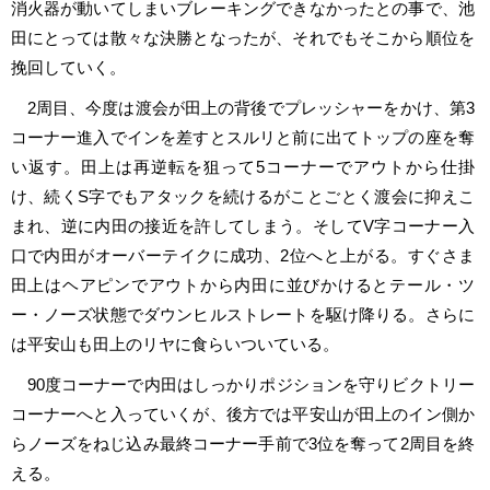
消火器が動いてしまいブレーキングできなかったとの事で、池
田にとっては散々な決勝となったが、それでもそこから順位を
挽回していく。
2周目、今度は渡会が田上の背後でプレッシャーをかけ、第3
コーナー進入でインを差すとスルリと前に出てトップの座を奪
い返す。田上は再逆転を狙って5コーナーでアウトから仕掛
け、続くS字でもアタックを続けるがことごとく渡会に抑えこ
まれ、逆に内田の接近を許してしまう。そしてV字コーナー入
口で内田がオーバーテイクに成功、2位へと上がる。すぐさま
田上はヘアピンでアウトから内田に並びかけるとテール・ツ
ー・ノーズ状態でダウンヒルストレートを駆け降りる。さらに
は平安山も田上のリヤに食らいついている。
90度コーナーで内田はしっかりポジションを守りビクトリー
コーナーへと入っていくが、後方では平安山が田上のイン側か
らノーズをねじ込み最終コーナー手前で3位を奪って2周目を終
える。