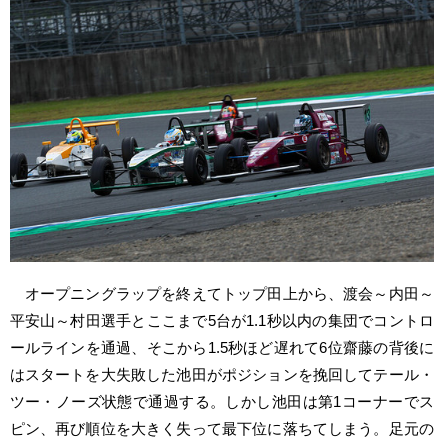
オープニングラップを終えてトップ田上から、渡会～内田～
平安山～村田選手とここまで5台が1.1秒以内の集団でコントロ
ールラインを通過、そこから1.5秒ほど遅れて6位齋藤の背後に
はスタートを大失敗した池田がポジションを挽回してテール・
ツー・ノーズ状態で通過する。しかし池田は第1コーナーでス
ピン、再び順位を大きく失って最下位に落ちてしまう。足元の