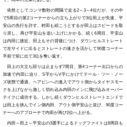
依然としてコンマ数秒の間隔で走る2～3～4位だが、その中
で5周目の第2コーナーからの立ち上がりで3位田上が失速、平
安山の先行を許す。村田も続こうとするが田上はスピードを取
り戻し、再び平安山を追い上げにかかる。続く6周目、平安山
は内田に接近、田上もその背後につけ、ダウンヒルストレート
で左サイドに出るとストレートの速さを活かして90度コーナー
手前で前に出て3位を奪い返す。
田上の大立ち回りは止まらず7周目、第4コーナー出口からの
加速で内田に迫り、S字からV字にかけてテール・ツー・ノー
ズ状態で通過。ヘアピンへの進入でアウト側からタイヤスモー
クを上げながら激しく切れ込み内田のインに飛び込みオーバー
テイクに成功する。しかし続くダウンヒルストレートエンドで
は田上を挟んでイン側内田、アウト側平安山と並び、90度コー
ナーへのアプローチで内田が再び2位へ上がる。
内田～田上～平安山の3選手によるドッグファイトは8周目も