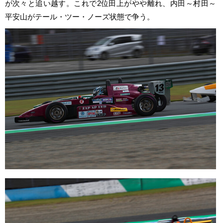
が次々と追い越す。これで2位田上がやや離れ、内田～村田～
平安山がテール・ツー・ノーズ状態で争う。