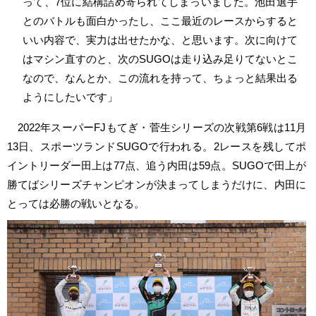
って、7位に結構詰め寄られてしまっいました。池田選手
とのバトルも面白かったし、ここ最近のレースからすると
いい内容で、実力は出せたかな、と思います。次に向けて
はマシン直すのと、次のSUGOは走り込み足りてないとこ
なので、なんとか、この流れを持って、ちょっと結果出る
ようにしたいです」
2022年スーパーFJもてぎ・菅生シリーズの次戦第6戦は11月
13日、スポーツランドSUGOで行われる。2レースを残してポ
イントリーダー田上は77点、追う内田は59点。SUGOで田上が
勝てばシリーズチャンピオンが決まってしまうだけに、内田に
とっては必勝の戦いとなる。