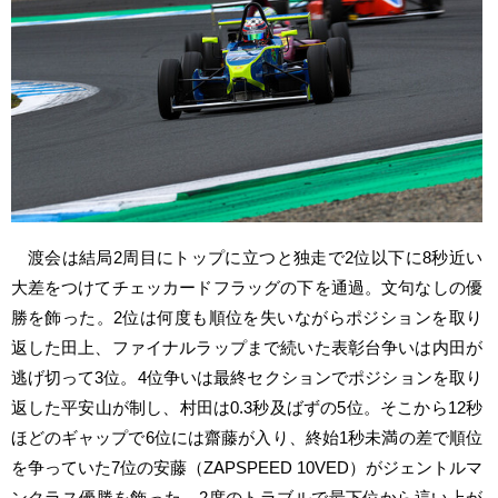
渡会は結局2周目にトップに立つと独走で2位以下に8秒近い
大差をつけてチェッカードフラッグの下を通過。文句なしの優
勝を飾った。2位は何度も順位を失いながらポジションを取り
返した田上、ファイナルラップまで続いた表彰台争いは内田が
逃げ切って3位。4位争いは最終セクションでポジションを取り
返した平安山が制し、村田は0.3秒及ばずの5位。そこから12秒
ほどのギャップで6位には齋藤が入り、終始1秒未満の差で順位
を争っていた7位の安藤（ZAPSPEED 10VED）がジェントルマ
ンクラス優勝を飾った。2度のトラブルで最下位から這い上が