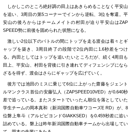
しかしこのところ絶好調の田上はあきらめることなく平安山
を追い、3周目の第5コーナーでインから逆転、3位を奪還。平
安山の後ろからはチームメイトの村田が迫り平安山はZAP
SPEED勢に前後を固められた状態になる。
激しい2位以下のバトルの間にトップを走る渡会は着々とギ
ャップを築き、3周目終了の段階で2位内田に1.6秒差をつけ
る。内田としてはトップを追いたいところだが、続く4周目も
田上、平安山、村田を背後に引き連れてディフェンシブになら
ざるを得ず、渡会はさらにギャップを広げていく。
後方では池田のミスに乗じて6位に上がった齋藤をジェント
ルマンクラス首位の安藤弘人（ZAPSPEED10VED）が0.640秒
差で追っている。またスタートでいったん順位を落としていた
学生チームの岡本真和（新潟国際自動車ワコーズE RD）が、8
位磐上隼斗（アルビビヨンドGIAKKSED）を0.459秒差に追い
詰めている。磐上は昨年新潟国際自動車チームから出場してい
て、岡本の先輩にあたる。