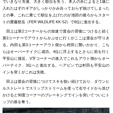
でいきなり失速、大きく順位を失う。本人の弁によると1速に
入れたはずのギアがしっかりかみ合っておらず抜けてしまった
との事。これに乗じて順位を上げたのが池田の後ろからスター
トの齋藤慈岳（FER WILDLIFE KK-S2）で6位に進出する。
田上は第2コーナーからの加速で渡会の背後につけると続く
第3コーナーでアウトからかぶせに行くがここは渡会が守りき
る。内田も第3コーナーアウト側から村田に襲いかかり、こち
らはオーバーテイクに成功。4位に浮上するとさらに前を行く
平安山に接近、V字コーナーの進入でこれもアウト側からオー
バーテイク、3位へと進出する。ヘアピンでは村田も平安山の
インを突くがこれは失敗。
田上は渡会の背後につけてスキを狙い続けており、ダウンヒ
ルストレートでスリップストリームを使って右サイドから並び
かけると90度コーナーのブレーキングでインを突いてついにト
ップの座を奪う。