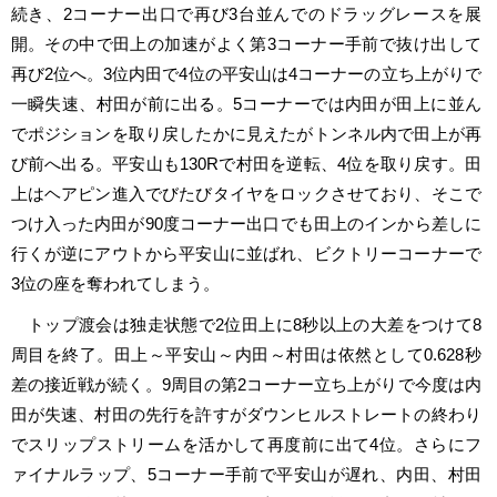
続き、2コーナー出口で再び3台並んでのドラッグレースを展
開。その中で田上の加速がよく第3コーナー手前で抜け出して
再び2位へ。3位内田で4位の平安山は4コーナーの立ち上がりで
一瞬失速、村田が前に出る。5コーナーでは内田が田上に並ん
でポジションを取り戻したかに見えたがトンネル内で田上が再
び前へ出る。平安山も130Rで村田を逆転、4位を取り戻す。田
上はヘアピン進入でびたびタイヤをロックさせており、そこで
つけ入った内田が90度コーナー出口でも田上のインから差しに
行くが逆にアウトから平安山に並ばれ、ビクトリーコーナーで
3位の座を奪われてしまう。
トップ渡会は独走状態で2位田上に8秒以上の大差をつけて8
周目を終了。田上～平安山～内田～村田は依然として0.628秒
差の接近戦が続く。9周目の第2コーナー立ち上がりで今度は内
田が失速、村田の先行を許すがダウンヒルストレートの終わり
でスリップストリームを活かして再度前に出て4位。さらにフ
ァイナルラップ、5コーナー手前で平安山が遅れ、内田、村田