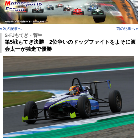
« 次の記事へ
前の記事へ »
S-FJもてぎ・菅生
第5戦もてぎ決勝 2位争いのドッグファイトをよそに渡
会太一が独走で優勝