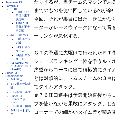
たりするが、当チームのマシンである
Japanese F3
Formula 4
F110 CUP
までのものを使い回しているのが辛い
F110 CUP
東日本王者
今回、それが裏目に出た。既にかなり
決定戦
F110 CUP
ーターがレースウィークになって音を
西日本王者
決定戦
ーリングが悪化する。

JAF F4選手権
F4日本一決
定戦
F4東日本シ
リーズ
ＧＴの予選に先駆けて行われたＦＴ予
F4西日本シ
リーズ
シリーズランキング上位を争うル・ボ
F4 JAPANESE
CHAMPIONSHIP
序盤からコースに出て積極的にタイム
(FIA-F4)
Super FJ
Championship
とは対照的に、トムスチームの３台は
S-FJ岡山
S-FJ日本一決定
てタイムアタック。

戦
S-FJ筑波・富士
＃７６江口選手は予選開始直後からコ
Super FJ
Dream Cup
Race
プを使いながら果敢にアタック。しか
S-FJ鈴鹿・岡山
S-FJオートポリ
コーナーでの細かいタイム差が積み重
ス