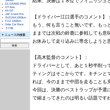
結果、決勝は１８位でフィニッシュと
JAPAN
D1 GRAND PRIX
GT Asia
K4-GP
JAF Grand Prix
【ドライバー江口選手のコメント】：
SUZUKA 1000km
FUJI 1000km
もう、何も言うこと無いです。もっと
Solar Car Race
その他
ままでは次戦の鈴鹿に参戦しても意味
ニュース内検索
お休みして走り込みに専念しようと思
【高木監督のコメント】：

ドライバーとして、あと１秒半削って
ティングはそこからです。キチンとマ
れば、今のままで中団を走ることも充
今回は、決勝のベストラップが予選に
で縮まってきたのは明るい話題ですね