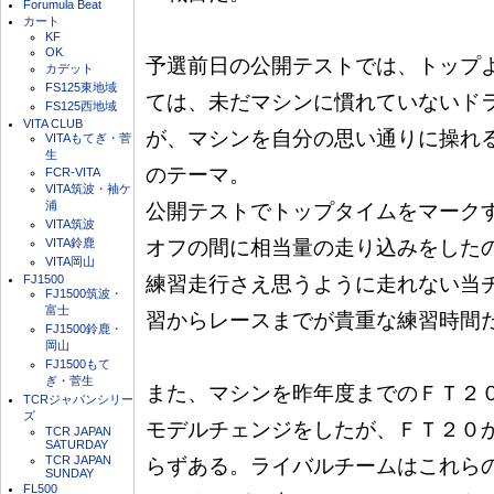
Forumula Beat
カート
KF
OK
予選前日の公開テストでは、トップよ
カデット
FS125東地域
ては、未だマシンに慣れていないドラ
FS125西地域
VITA CLUB
が、マシンを自分の思い通りに操れる
VITAもてぎ・菅
生
のテーマ。

FCR-VITA
VITA筑波・袖ケ
浦
公開テストでトップタイムをマークす
VITA筑波
VITA鈴鹿
オフの間に相当量の走り込みをしたの
VITA岡山
FJ1500
練習走行さえ思うように走れない当チ
FJ1500筑波・
富士
習からレースまでが貴重な練習時間だ
FJ1500鈴鹿・
岡山
FJ1500もて
ぎ・菅生
また、マシンを昨年度までのＦＴ２０
TCRジャパンシリー
ズ
モデルチェンジをしたが、ＦＴ２０か
TCR JAPAN
SATURDAY
TCR JAPAN
らずある。ライバルチームはこれらの
SUNDAY
FL500