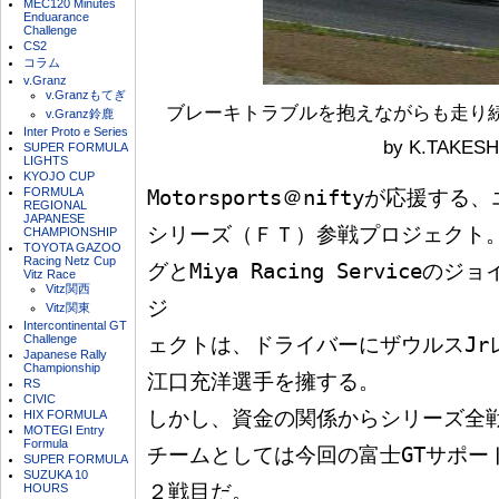
MEC120 Minutes
Enduarance
Challenge
CS2
コラム
v.Granz
v.Granzもてぎ
ブレーキトラブルを抱えながらも走り続け
v.Granz鈴鹿
Inter Proto e Series
by K.TAKESH
SUPER FORMULA
LIGHTS
KYOJO CUP
FORMULA
Motorsports＠niftyが応援す
REGIONAL
JAPANESE
シリーズ（ＦＴ）参戦プロジェクト。
CHAMPIONSHIP
TOYOTA GAZOO
Racing Netz Cup
グとMiya Racing Service
Vitz Race
Vitz関西
ジ

Vitz関東
Intercontinental GT
Challenge
ェクトは、ドライバーにザウルスJr
Japanese Rally
Championship
江口充洋選手を擁する。

RS
CIVIC
しかし、資金の関係からシリーズ全戦
HIX FORMULA
MOTEGI Entry
Formula
チームとしては今回の富士GTサポー
SUPER FORMULA
SUZUKA 10
２戦目だ。

HOURS