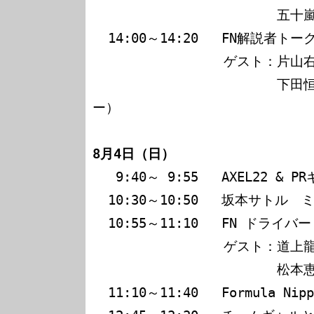
                 　　　　五十嵐勇大（MOONCRAFT）

  14:00～14:20   FN解説者トークライブ

                 ゲスト：片山右京（FN中継番組解説者）

                 　　　　下田恒幸（仙台放送アナウンサ
ー）

8月4日（日）
   9:40～ 9:55   AXEL22 & PRギャル　ミニステージ

  10:30～10:50   坂本サトル　ミニライブ　Part1

  10:55～11:10   FN ドライバートークライブ

                 ゲスト：道上龍（5ZIGEN）

                 　　　　松本恵二（5ZIGEN監督）

  11:10～11:40   Formula Nippon チームギャル撮影会
