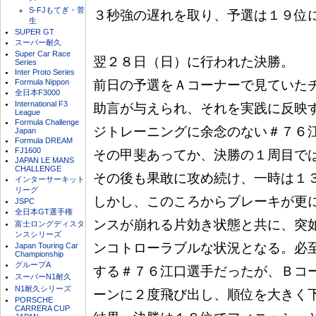
S-FJもてぎ・菅
３秒強の遅れを取り、予選は１９位に
生
SUPER GT
スーパー耐久
Super Car Race
翌２８日（日）に行われた決勝。

Series
Inter Proto Series
Formula Nippon
前日の予選をＡコーナーで見ていたチ
全日本F3000
International F3
助言が与えられ、それを実践に反映す
League
Formula Challenge
ジトレーニングに余念のない＃７６江
Japan
Formula DREAM
FJ1600
その甲斐あってか、決勝の１周目では
JAPAN LE MANS
CHALLENGE
その後も果敢に攻め続け、一時は１３
インターサーキット
リーグ
しかし、このころからブレーキが更に
JSPC
全日本GT選手権
ンスが崩れる片効き状態と共に、突如
富士ロングディスタ
ンスシリーズ
ンコトローラブルな状況となる。必至
Japan Touring Car
Championship
グループA
する＃７６江口選手だったが、Ｂコー
スーパーN1耐久
N1耐久シリーズ
ーンに２度飛び出し、順位を大きく下
PORSCHE
CARRERA CUP