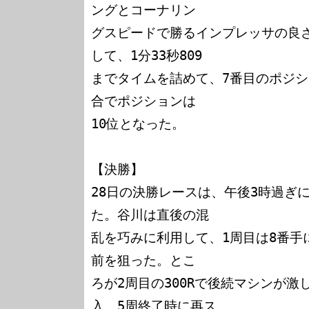
ングとコーナリン

グスピードで勝るインプレッサの良
して、1分33秒809

までタイムを詰めて、7番目のポジシ
合でポジションは

10位となった。

【決勝】

28日の決勝レースは、午後3時過ぎ
た。谷川は直後の混

乱を巧みに利用して、1周目は8番手
前を狙った。とこ

ろが2周目の300Rで後続マシンが激
入。5周終了時に再ス
