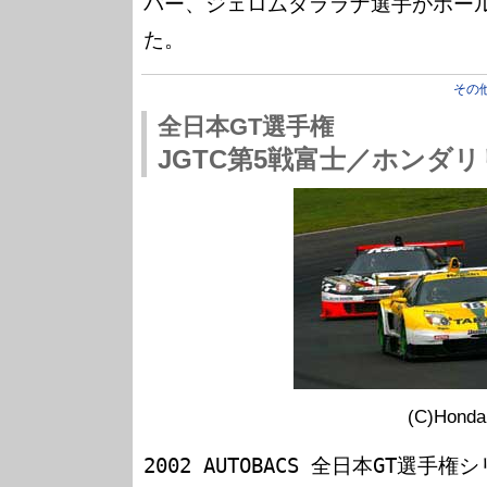
バー、ジェロムダララナ選手がポー
その
全日本GT選手権
JGTC第5戦富士／ホンダ
(C)Honda
2002 AUTOBACS 全日本GT選手権シ