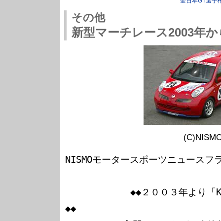
全日本GT選手
その他
新型マーチレース2003年
(C)NISM
NISMOモータースポーツニュースフラ
            ◆◆２００３年より「K１２マーチカップ」を開催
◆◆
