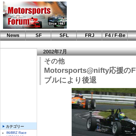
News
SF
SFL
FRJ
F4 / F-Be
F110 CUP
FIA-F4
F-Beat
も
SF
鈴
筑
S
A
2002年7月
その他
Motorsports@nifty応
ブルにより後退
カテゴリー
86/BRZ Race