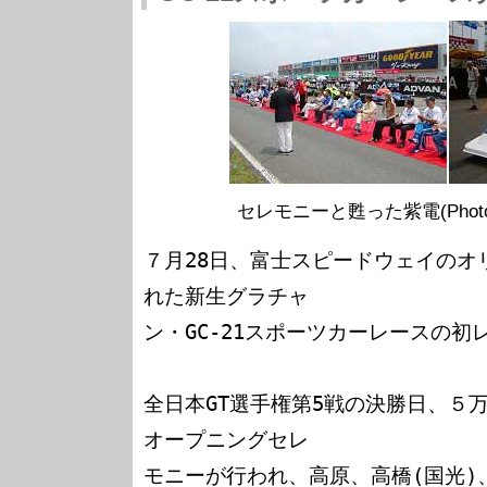
セレモニーと甦った紫電(Photo:Mot
７月28日、富士スピードウェイのオ
れた新生グラチャ

ン・GC-21スポーツカーレースの初
全日本GT選手権第5戦の決勝日、５
オープニングセレ

モニーが行われ、高原、高橋(国光)