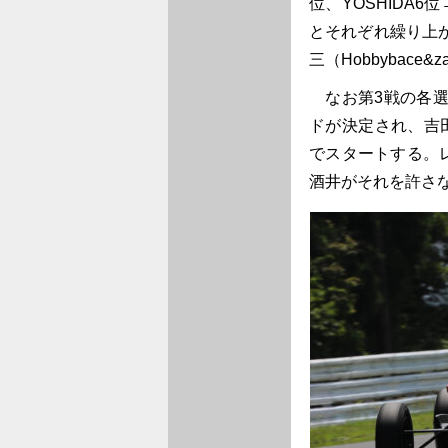
位、YOSHIDA6
とそれぞれ繰り上
三（Hobbybace
なお第3戦の各選
ドが決定され、吉田
でスタートする。
酒井がそれを許さ