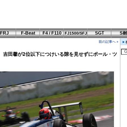
FRJ
F-Beat
F4 / F110
SGT
S
FJ1500/SFJ
F110 CUP
FIA-F4
SFJ D-Cup
鈴鹿・岡山
筑波・冨士
SFJ日本一
Aポリス
前の記事へ »
もてぎ・菅生
勝 吉田馨が2位以下につけいる隙を見せずにポール・ツ