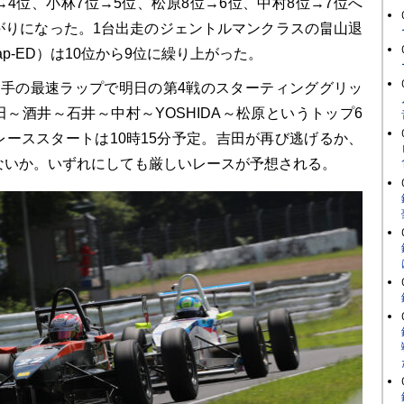
位→4位、小林7位→5位、松原8位→6位、中村8位→7位へ
がりになった。1台出走のジェントルマンクラスの畠山退
&zap-ED）は10位から9位に繰り上がった。
手の最速ラップで明日の第4戦のスターティンググリッ
～酒井～石井～中村～YOSHIDA～松原というトップ6
レーススタートは10時15分予定。吉田が再び逃げるか、
ないか。いずれにしても厳しいレースが予想される。