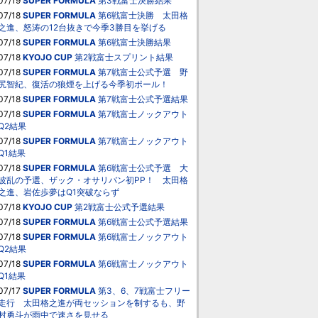
07/19
SUPER FORMULA
第3戦富士決勝結果
07/18
SUPER FORMULA
第6戦富士決勝 太田格
之進、怒涛の12台抜きで今季3勝目を挙げる
07/18
SUPER FORMULA
第6戦富士決勝結果
07/18
KYOJO CUP
第2戦富士スプリント結果
07/18
SUPER FORMULA
第7戦富士公式予選 野
尻智紀、復活の狼煙を上げる今季初ポール！
07/18
SUPER FORMULA
第7戦富士公式予選結果
07/18
SUPER FORMULA
第7戦富士ノックアウト
Q2結果
07/18
SUPER FORMULA
第7戦富士ノックアウト
Q1結果
07/18
SUPER FORMULA
第6戦富士公式予選 大
波乱の予選、ザック・オサリバン初PP！ 太田格
之進、岩佐歩夢はQ1突破ならず
07/18
KYOJO CUP
第2戦富士公式予選結果
07/18
SUPER FORMULA
第6戦富士公式予選結果
07/18
SUPER FORMULA
第6戦富士ノックアウト
Q2結果
07/18
SUPER FORMULA
第6戦富士ノックアウト
Q1結果
07/17
SUPER FORMULA
第3、6、7戦富士フリー
走行 太田格之進が両セッションを制するも、野
村勇斗が雨中で速さを見せる