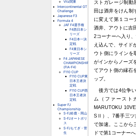
Vitz関東
ストガレージ制動
Intercontinental GT
田は酒井をけん制
Challenge
Japanese F3
に変えて第１コー
Formula 4
JAF F4選手権
酒井、アウトに吉
F4西日本シ
リーズ
2コーナーへ入り
F4日本一決
定戦
え込んで、サイド
F4東日本シ
ウト側にラインを取
リーズ
F4 JAPANESE
がインからノーズ
CHAMPIONSHIP
(FIA-F4)
てアウト側の縁石
F110 CUP
F110 CUP東
ップ。
日本王者決
定戦
後方では4位争い
F110 CUP西
日本王者決
ム（ファーストガ
定戦
Super FJ
MARUTOKU 
Championship
S-FJ鈴鹿・岡山
SⅡ）、7番手三ツ井
S-FJオートポリ
ス
で加速。ここから
S-FJもてぎ・菅
ドで第1コーナー
生