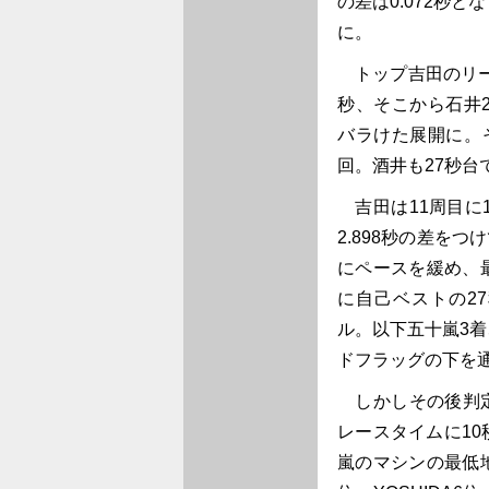
の差は0.072秒と
に。
トップ吉田のリード
秒、そこから石井2.4
バラけた展開に。
回。酒井も27秒台
吉田は11周目に1
2.898秒の差を
にペースを緩め、
に自己ベストの2
ル。以下五十嵐3着
ドフラッグの下を
しかしその後判定
レースタイムに1
嵐のマシンの最低