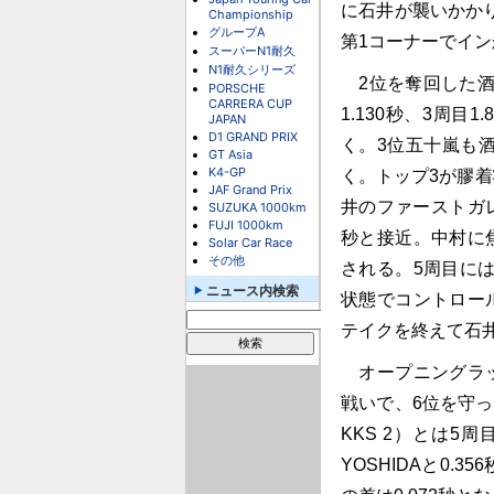
に石井が襲いかかり
Championship
グループA
第1コーナーでイン
スーパーN1耐久
N1耐久シリーズ
2位を奪回した酒
PORSCHE
CARRERA CUP
1.130秒、3周目
JAPAN
D1 GRAND PRIX
く。3位五十嵐も酒井
GT Asia
K4-GP
く。トップ3が膠
JAF Grand Prix
井のファーストガレー
SUZUKA 1000km
FUJI 1000km
秒と接近。中村に
Solar Car Race
その他
される。5周目には
ニュース内検索
状態でコントロー
テイクを終えて石井
オープニングラッ
戦いで、6位を守ってい
KKS 2）とは5
YOSHIDAと0.