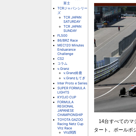
富士
TCRジャパンシリー
ズ
TCR JAPAN
SATURDAY
TCR JAPAN
SUNDAY
FL500
86/BRZ Race
MEC120 Minutes
Enduarance
Challenge
CS2
コラム
v.Granz
v.Granz鈴鹿
v.Granzもてぎ
Inter Proto e Series
SUPER FORMULA
LIGHTS
KYOJO CUP
FORMULA
REGIONAL
JAPANESE
CHAMPIONSHIP
TOYOTA GAZOO
14台すべてのマ
Racing Netz Cup
Vitz Race
タート。ポールポ
Vitz関西