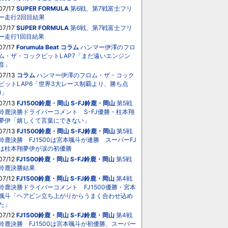
07/17
SUPER FORMULA
第6戦、第7戦富士フリ
ー走行2回目結果
07/17
SUPER FORMULA
第6戦、第7戦富士フリ
ー走行1回目結果
07/17
Forumula Beat
コラム
ハンマー伊澤のフロ
ム・ザ・コックピットLAP7「まだ遠いエンジン
音」
07/13
コラム
ハンマー伊澤のフロム・ザ・コック
ピットLAP6「世界3大レース制覇より、勝ち点
1」
07/13
FJ1500鈴鹿・岡山
S-FJ鈴鹿・岡山
第5戦
鈴鹿決勝ドライバーコメント S-FJ優勝・柱本翔
夢伊「嬉しくて言葉にできない」
07/13
FJ1500鈴鹿・岡山
S-FJ鈴鹿・岡山
第5戦
鈴鹿決勝 FJ1500は宮本颯斗が連勝 スーパーFJ
は柱本翔夢伊が涙の初優勝
07/12
FJ1500鈴鹿・岡山
S-FJ鈴鹿・岡山
第5戦
鈴鹿決勝結果
07/12
FJ1500鈴鹿・岡山
S-FJ鈴鹿・岡山
第4戦
鈴鹿決勝ドライバーコメント FJ1500優勝・宮本
颯斗「ヘアピン立ち上がりからうまく合わせ込め
た」
07/12
FJ1500鈴鹿・岡山
S-FJ鈴鹿・岡山
第4戦
鈴鹿決勝 FJ1500は宮本颯斗が初優勝、スーパー