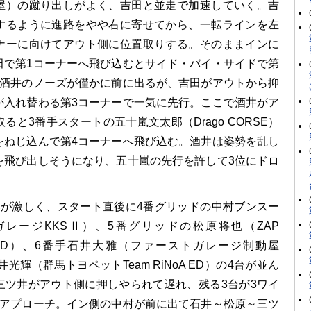
屋）の蹴り出しがよく、吉田と並走で加速していく。吉
するように進路をやや右に寄せてから、一転ラインを左
ナーに向けてアウト側に位置取りする。そのままインに
田で第1コーナーへ飛び込むとサイド・バイ・サイドで第
、酒井のノーズが僅かに前に出るが、吉田がアウトから抑
が入れ替わる第3コーナーで一気に先行。ここで酒井がア
ると3番手スタートの五十嵐文太郎（Drago CORSE）
をねじ込んで第4コーナーへ飛び込む。酒井は姿勢を乱し
を飛び出しそうになり、五十嵐の先行を許して3位にドロ
が激しく、スタート直後に4番グリッドの中村ブンスー
レージKKSⅡ）、5番グリッドの松原将也（ZAP
10VED）、6番手石井大雅（ファーストガレージ制動屋
光輝（群馬トヨペットTeam RiNoA ED）の4台が並ん
三ツ井がアウト側に押しやられて遅れ、残る3台が3ワイ
へアプローチ。イン側の中村が前に出て石井～松原～三ツ