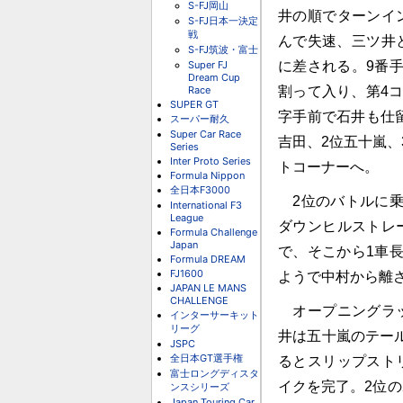
S-FJ岡山
井の順でターンイ
S-FJ日本一決定
戦
んで失速、三ツ井
S-FJ筑波・富士
Super FJ
に差される。9番
Dream Cup
Race
割って入り、第4
SUPER GT
字手前で石井も仕
スーパー耐久
Super Car Race
吉田、2位五十嵐、
Series
Inter Proto Series
トコーナーへ。
Formula Nippon
全日本F3000
2位のバトルに乗
International F3
League
ダウンヒルストレ
Formula Challenge
Japan
で、そこから1車
Formula DREAM
FJ1600
ようで中村から離
JAPAN LE MANS
CHALLENGE
オープニングラッ
インターサーキット
リーグ
井は五十嵐のテール
JSPC
全日本GT選手権
るとスリップスト
富士ロングディスタ
イクを完了。2位
ンスシリーズ
Japan Touring Car