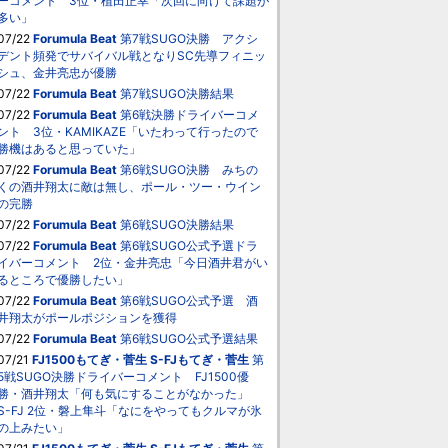
ーコメント 3位・植田正幸「次回に向けて課題が
多い」
07/22
Forumula Beat
第7戦SUGO決勝 アクシ
デント頻発でサバイバル戦となりSC先導フィニッ
シュ、金井亮忠が優勝
07/22
Forumula Beat
第7戦SUGO決勝結果
07/22
Forumula Beat
第6戦決勝ドライバーコメ
ント 3位・KAMIKAZE「いたわって行ったので
勝機はあると思っていた」
07/22
Forumula Beat
第6戦SUGO決勝 みちの
くの酒井翔太に敵は無し、ポール・ツー・ウイン
の完勝
07/22
Forumula Beat
第6戦SUGO決勝結果
07/22
Forumula Beat
第6戦SUGO公式予選ドラ
イバーコメント 2位・金井亮忠「今日酒井君がい
るところで優勝したい」
07/22
Forumula Beat
第6戦SUGO公式予選 酒
井翔太がポールポジションを獲得
07/22
Forumula Beat
第6戦SUGO公式予選結果
07/21
FJ1500もてぎ・菅生
S-FJもてぎ・菅生
第
5戦SUGO決勝ドライバーコメント FJ1500優
勝・酒井翔太「何も気にすることがなかった」
S-FJ 2位・磐上隼斗「なにをやってもクルマが氷
の上みたい」