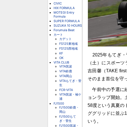
CIVIC
HIX FORMULA
MOTEGI Entry
Formula
SUPER FORMULA
SUZUKA 10 HOURS
Forumula Beat
カート
カデット
FS125東地域
FS125西地域
KF
2025年もてぎ・
OK
VITA CLUB
（土）にスポーツ
VITA筑波
吉田馨（TAKE fi
VITA鈴鹿
VITA岡山
そのまま首位を守
VITAもてぎ・菅
生
午前中の予選に続
FCR-VITA
VITA筑波・袖ケ
ョンラップ開始。
浦
FJ1500
58度という真夏
FJ1500鈴鹿・
岡山
ググリッドに並ぶ1
FJ1500もて
ぎ・菅生
いう。
FJ1500筑波・