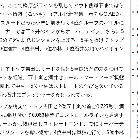
ン。ここで松原がラインを乱してアウト側縁石まではら
と小林留魁（るいさ）（アルビ新潟第一ホテルGIAED）
手スタートだった小林は前を行く4位グループのバトルに
コーナーでは三ツ井のインからオーバーテイク、さらにS
留めて5位までポジションを上げる。S字を抜けてトップ
3位酒井、4位中村、5位小林、6位石井の順でハイポイン
じてトップ吉田はリードを拡げ5車長ほどの差をつけて
ートを通過。五十嵐と酒井はテール・ツー・ノーズ状態
長離れて中村。5位小林はストレートの伸びを欠いている
され石井にプレッシャーをかけられている。
プを終えてトップ吉田と2位五十嵐の差は0.727秒。酒
に張り付いて0.063秒差でコントロールラインを通過す
リームから抜け出しストレートエンドまでにオーバーテ
のポジションを奪い返す。4位中村は単独走行で、5位小林