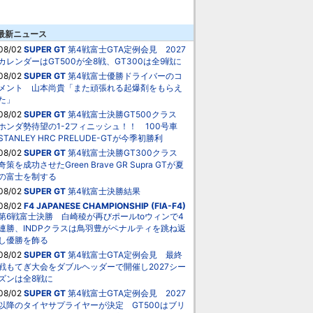
最新ニュース
08/02
SUPER GT
第4戦富士GTA定例会見 2027
カレンダーはGT500が全8戦、GT300は全9戦に
08/02
SUPER GT
第4戦富士優勝ドライバーのコ
メント 山本尚貴「また頑張れる起爆剤をもらえ
た」
08/02
SUPER GT
第4戦富士決勝GT500クラス
ホンダ勢待望の1-2フィニッシュ！！ 100号車
STANLEY HRC PRELUDE-GTが今季初勝利
08/02
SUPER GT
第4戦富士決勝GT300クラス
奇策を成功させたGreen Brave GR Supra GTが夏
の富士を制する
08/02
SUPER GT
第4戦富士決勝結果
08/02
F4 JAPANESE CHAMPIONSHIP (FIA-F4)
第6戦富士決勝 白崎稜が再びポールtoウィンで4
連勝、INDPクラスは鳥羽豊がペナルティを跳ね返
し優勝を飾る
08/02
SUPER GT
第4戦富士GTA定例会見 最終
戦もてぎ大会をダブルヘッダーで開催し2027シー
ズンは全8戦に
08/02
SUPER GT
第4戦富士GTA定例会見 2027
以降のタイヤサプライヤーが決定 GT500はブリ