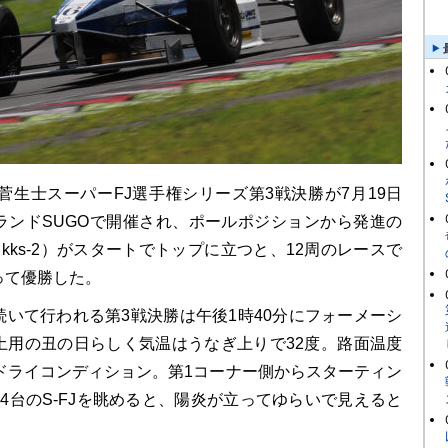
菅生士スーパーFJ選手権シリーズ第3戦決勝が7月19日
ランドSUGOで開催され、ポールポジションから発進の
rst kks-2）がスタートでトップに立つと、12周のレースで
って優勝した。
いて行われる第3戦決勝は午後1時40分にフォーメーシ
土用の丑の日らしく気温はうなぎ上りで32度。路面温度
のドライコンディション。第1コーナー側からスターティン
4台のS-FJを眺めると、陽炎が立ってゆらいで見えると