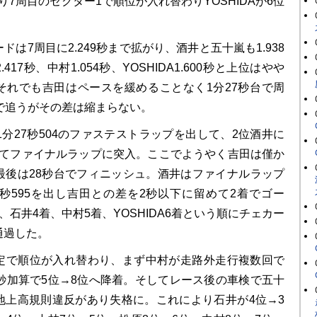
なり7周目のセクター1で順位が入れ替わりYOSHIDAが6位
は7周目に2.249秒まで拡がり、酒井と五十嵐も1.938
17秒、中村1.054秒、YOSHIDA1.600秒と上位はやや
それでも吉田はペースを緩めることなく1分27秒台で周
で追うがその差は縮まらない。
分27秒504のファステストラップを出して、2位酒井に
つけてファイナルラップに突入。ここでようやく吉田は僅か
最後は28秒台でフィニッシュ。酒井はファイナルラップ
7秒595を出し吉田との差を2秒以下に留めて2着でゴー
、石井4着、中村5着、YOSHIDA6着という順にチェカー
通過した。
で順位が入れ替わり、まず中村が走路外走行複数回で
0秒加算で5位→8位へ降着。そしてレース後の車検で五十
地上高規則違反があり失格に。これにより石井が4位→3