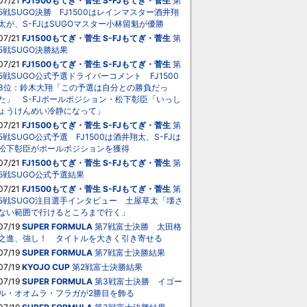
07/21
FJ1500もてぎ・菅生
S-FJもてぎ・菅生
第
5戦SUGO決勝 FJ1500はレインマスター酒井翔
太が、S-FJはSUGOマスター小林留魁が優勝
07/21
FJ1500もてぎ・菅生
S-FJもてぎ・菅生
第
5戦SUGO決勝結果
07/21
FJ1500もてぎ・菅生
S-FJもてぎ・菅生
第
5戦SUGO公式予選ドライバーコメント FJ1500
3位：鈴木大翔「この予選は自分との勝負だっ
た」 S-FJポールポジション・松下彰臣「いっし
ょうけんめい冷静になって」
07/21
FJ1500もてぎ・菅生
S-FJもてぎ・菅生
第
5戦SUGO公式予選 FJ1500は酒井翔太、S-FJは
松下彰臣がポールポジションを獲得
07/21
FJ1500もてぎ・菅生
S-FJもてぎ・菅生
第
5戦SUGO公式予選結果
07/21
FJ1500もてぎ・菅生
S-FJもてぎ・菅生
第
5戦SUGO注目選手インタビュー 土屋草太「壊さ
ない範囲で行けるところまで行く」
07/19
SUPER FORMULA
第7戦富士決勝 太田格
之進、強し！ タイトルを大きく引き寄せる
07/19
SUPER FORMULA
第7戦富士決勝結果
07/19
KYOJO CUP
第2戦富士決勝結果
07/19
SUPER FORMULA
第3戦富士決勝 イゴー
ル・オオムラ・フラガが2勝目を飾る