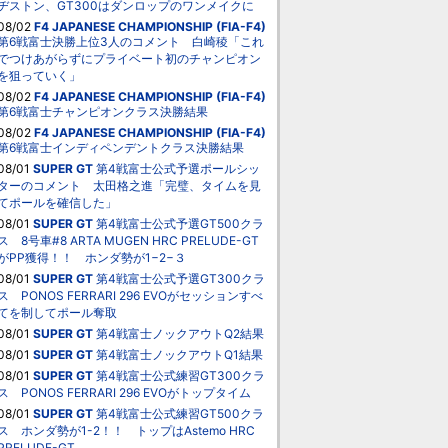
ヂストン、GT300はダンロップのワンメイクに
08/02
F4 JAPANESE CHAMPIONSHIP (FIA-F4)
第6戦富士決勝上位3人のコメント 白崎稜「これ
でつけあがらずにプライベート初のチャンピオン
を狙っていく」
08/02
F4 JAPANESE CHAMPIONSHIP (FIA-F4)
第6戦富士チャンピオンクラス決勝結果
08/02
F4 JAPANESE CHAMPIONSHIP (FIA-F4)
第6戦富士インディペンデントクラス決勝結果
08/01
SUPER GT
第4戦富士公式予選ポールシッ
ターのコメント 太田格之進「完璧、タイムを見
てポールを確信した」
08/01
SUPER GT
第4戦富士公式予選GT500クラ
ス 8号車#8 ARTA MUGEN HRC PRELUDE-GT
がPP獲得！！ ホンダ勢が1−2−３
08/01
SUPER GT
第4戦富士公式予選GT300クラ
ス PONOS FERRARI 296 EVOがセッションすべ
てを制してポール奪取
08/01
SUPER GT
第4戦富士ノックアウトQ2結果
08/01
SUPER GT
第4戦富士ノックアウトQ1結果
08/01
SUPER GT
第4戦富士公式練習GT300クラ
ス PONOS FERRARI 296 EVOがトップタイム
08/01
SUPER GT
第4戦富士公式練習GT500クラ
ス ホンダ勢が1-2！！ トップはAstemo HRC
PRELUDE-GT