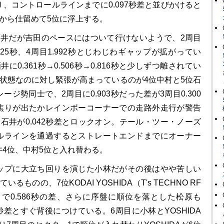
、コントロールラインまでに0.097秒差と並びかけると
から仕留めて5位に浮上する。
井だが吉田のペースにはついて行けないようで、2周目
1.825秒、4周目1.992秒とじわじわギャップが拡がってい
に0.361秒→0.506秒→0.816秒と少しずつ離されてい
着状態なのに対し緊張が高まっているのが4位中村と5位石
ジ勢同士で、2周目に0.903秒だった差が3周目0.300
焦りが出たかレインボーコーナーでの走路外走行が警告
石井が0.042秒差とロックオン。テール・ツー・ノーズ
ルラインを通過するとストレートエンドまでにオーナー
4位、中村5位と入れ替わる。
プに大立ち回りを演じた小林だがその後はやや苦しい
るものの、7位KODAI YOSHIDA（T's TECHNO RF
周目で0.586秒の差、さらに序盤に順位を落とした松原も
356秒差とすぐ背後につけている。6周目に小林とYOSHIDA