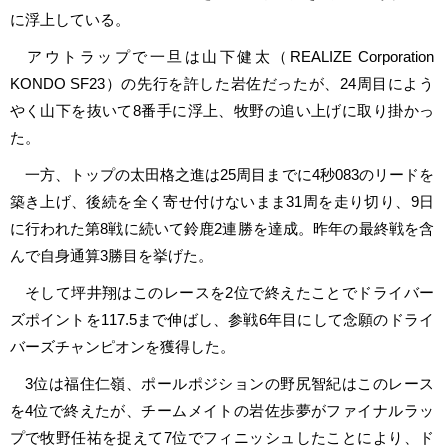
に浮上している。
アウトラップで一旦は山下健太（REALIZE Corporation
KONDO SF23）の先行を許した岩佐だったが、24周目によう
やく山下を抜いて8番手に浮上、牧野の追い上げに取り掛かっ
た。
一方、トップの太田格之進は25周目までに4秒083のリードを
築き上げ、後続を全く寄せ付けないまま31周を走り切り、9日
に行われた第8戦に続いて鈴鹿2連勝を達成。昨年の最終戦を含
んで自身通算3勝目を挙げた。
そして坪井翔はこのレースを2位で終えたことでドライバー
ズポイントを117.5まで伸ばし、参戦6年目にして念願のドライ
バーズチャンピオンを獲得した。
3位は福住仁嶺、ポールポジションの野尻智紀はこのレース
を4位で終えたが、チームメイトの岩佐歩夢がファイナルラッ
プで牧野任祐を捉えて7位でフィニッシュしたことにより、ド