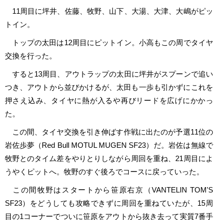
11周目に坪井、佐藤、牧野、山下、大湯、大津、大嶋がピッ
トイン。
トップの太田は12周目にピットイン。小高もこの周でタイヤ
交換を行った。
すると13周目、アウトラップの太田に坪井がスプーンで追い
つき、アウトから並びかけるが、太田も一歩も引かずにこれを
押さえ込み、タイヤに熱が入るや再びリードを広げにかかっ
た。
この間、タイヤ交換を引き伸ばす作戦に出たのが予選11位の
岩佐歩夢（Red Bull MOTUL MUGEN SF23）だ。岩佐は無線で
牧野とのタイム差をやりとりしながら周回を重ね、21周目によ
うやくピットへ。牧野のすぐ後ろでコースに戻っていった。
この間牧野はスタートから笹原右京（VANTELIN TOM'S
SF23）をどうしても攻略できずに周回を重ねていたが、15周
目の1コーナーでついに笹原をアウトから抜き去って実質7番手