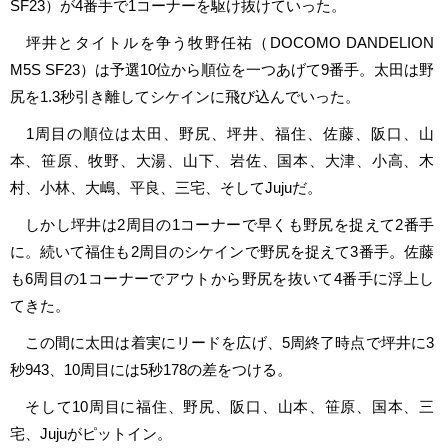
SF23）が4番手で1コーナーを駆け抜けていった。
坪井とタイトルを争う牧野任祐（DOCOMO DANDELION
M5S SF23）は予選10位から順位を一つあげて9番手。太田は野
尻を1.3秒引き離してシケインに飛び込んでいった。
1周目の順位は太田、野尻、坪井、福住、佐藤、阪口、山
本、笹原、牧野、大湯、山下、岩佐、国本、大津、小高、木
村、小林、大嶋、平良、三宅、そしてJujuだ。
しかし坪井は2周目の1コーナーで早くも野尻を捉えて2番手
に。続いて福住も2周目のシケインで野尻を捉えて3番手。佐藤
も6周目の1コーナーでアウトから野尻を抜いて4番手に浮上し
てきた。
この間に太田は着実にリードを広げ、5周終了時点で坪井に3
秒943、10周目には5秒178の差をつける。
そして10周目に福住、野尻、阪口、山本、笹原、国本、三
宅、Jujuがピットイン。