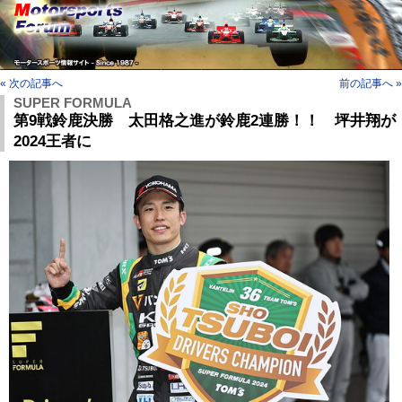
« 次の記事へ
前の記事へ »
SUPER FORMULA
第9戦鈴鹿決勝 太田格之進が鈴鹿2連勝！！ 坪井翔が
2024王者に