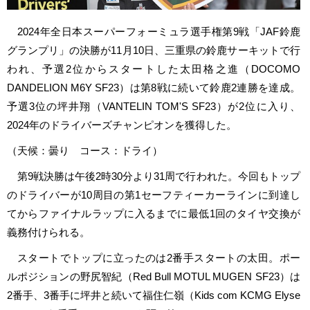
2024年全日本スーパーフォーミュラ選手権第9戦「JAF鈴鹿
グランプリ」の決勝が11月10日、三重県の鈴鹿サーキットで行
われ、予選2位からスタートした太田格之進（DOCOMO
DANDELION M6Y SF23）は第8戦に続いて鈴鹿2連勝を達成。
予選3位の坪井翔（VANTELIN TOM'S SF23）が2位に入り、
2024年のドライバーズチャンピオンを獲得した。
（天候：曇り コース：ドライ）
第9戦決勝は午後2時30分より31周で行われた。今回もトップ
のドライバーが10周目の第1セーフティーカーラインに到達し
てからファイナルラップに入るまでに最低1回のタイヤ交換が
義務付けられる。
スタートでトップに立ったのは2番手スタートの太田。ポー
ルポジションの野尻智紀（Red Bull MOTUL MUGEN SF23）は
2番手、3番手に坪井と続いて福住仁嶺（Kids com KCMG Elyse