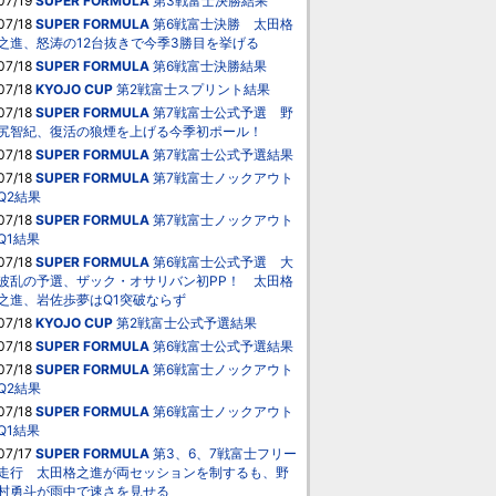
07/19
SUPER FORMULA
第3戦富士決勝結果
07/18
SUPER FORMULA
第6戦富士決勝 太田格
之進、怒涛の12台抜きで今季3勝目を挙げる
07/18
SUPER FORMULA
第6戦富士決勝結果
07/18
KYOJO CUP
第2戦富士スプリント結果
07/18
SUPER FORMULA
第7戦富士公式予選 野
尻智紀、復活の狼煙を上げる今季初ポール！
07/18
SUPER FORMULA
第7戦富士公式予選結果
07/18
SUPER FORMULA
第7戦富士ノックアウト
Q2結果
07/18
SUPER FORMULA
第7戦富士ノックアウト
Q1結果
07/18
SUPER FORMULA
第6戦富士公式予選 大
波乱の予選、ザック・オサリバン初PP！ 太田格
之進、岩佐歩夢はQ1突破ならず
07/18
KYOJO CUP
第2戦富士公式予選結果
07/18
SUPER FORMULA
第6戦富士公式予選結果
07/18
SUPER FORMULA
第6戦富士ノックアウト
Q2結果
07/18
SUPER FORMULA
第6戦富士ノックアウト
Q1結果
07/17
SUPER FORMULA
第3、6、7戦富士フリー
走行 太田格之進が両セッションを制するも、野
村勇斗が雨中で速さを見せる