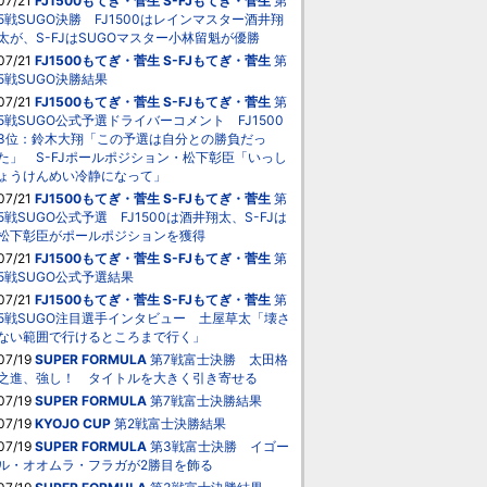
07/21
FJ1500もてぎ・菅生
S-FJもてぎ・菅生
第
5戦SUGO決勝 FJ1500はレインマスター酒井翔
太が、S-FJはSUGOマスター小林留魁が優勝
07/21
FJ1500もてぎ・菅生
S-FJもてぎ・菅生
第
5戦SUGO決勝結果
07/21
FJ1500もてぎ・菅生
S-FJもてぎ・菅生
第
5戦SUGO公式予選ドライバーコメント FJ1500
3位：鈴木大翔「この予選は自分との勝負だっ
た」 S-FJポールポジション・松下彰臣「いっし
ょうけんめい冷静になって」
07/21
FJ1500もてぎ・菅生
S-FJもてぎ・菅生
第
5戦SUGO公式予選 FJ1500は酒井翔太、S-FJは
松下彰臣がポールポジションを獲得
07/21
FJ1500もてぎ・菅生
S-FJもてぎ・菅生
第
5戦SUGO公式予選結果
07/21
FJ1500もてぎ・菅生
S-FJもてぎ・菅生
第
5戦SUGO注目選手インタビュー 土屋草太「壊さ
ない範囲で行けるところまで行く」
07/19
SUPER FORMULA
第7戦富士決勝 太田格
之進、強し！ タイトルを大きく引き寄せる
07/19
SUPER FORMULA
第7戦富士決勝結果
07/19
KYOJO CUP
第2戦富士決勝結果
07/19
SUPER FORMULA
第3戦富士決勝 イゴー
ル・オオムラ・フラガが2勝目を飾る