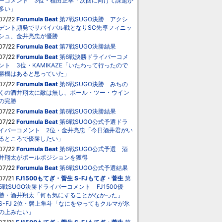
ーコメント 3位・植田正幸「次回に向けて課題が
多い」
07/22
Forumula Beat
第7戦SUGO決勝 アクシ
デント頻発でサバイバル戦となりSC先導フィニッ
シュ、金井亮忠が優勝
07/22
Forumula Beat
第7戦SUGO決勝結果
07/22
Forumula Beat
第6戦決勝ドライバーコメ
ント 3位・KAMIKAZE「いたわって行ったので
勝機はあると思っていた」
07/22
Forumula Beat
第6戦SUGO決勝 みちの
くの酒井翔太に敵は無し、ポール・ツー・ウイン
の完勝
07/22
Forumula Beat
第6戦SUGO決勝結果
07/22
Forumula Beat
第6戦SUGO公式予選ドラ
イバーコメント 2位・金井亮忠「今日酒井君がい
るところで優勝したい」
07/22
Forumula Beat
第6戦SUGO公式予選 酒
井翔太がポールポジションを獲得
07/22
Forumula Beat
第6戦SUGO公式予選結果
07/21
FJ1500もてぎ・菅生
S-FJもてぎ・菅生
第
5戦SUGO決勝ドライバーコメント FJ1500優
勝・酒井翔太「何も気にすることがなかった」
S-FJ 2位・磐上隼斗「なにをやってもクルマが氷
の上みたい」