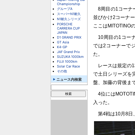
Championship
8周目の1コーナー
グループA
スーパーN1耐久
並びかけ2コーナー
N1耐久シリーズ
PORSCHE
ここはMITOTINO
CARRERA CUP
JAPAN
10周目の1コーナ
D1 GRAND PRIX
GT Asia
では2コーナーで
K4-GP
JAF Grand Prix
た。
SUZUKA 1000km
FUJI 1000km
レースは規定の1
Solar Car Race
その他
で土日シリーズを
ニュース内検索
盤、加藤の背後ま
4位にはMOTOT
入った。
第4戦は10月8