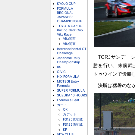
KYOJO CUP
FORMULA
REGIONAL
JAPANESE
CHAMPIONSHIP
TOYOTA GAZOO
Racing Netz Cup
Vitz Race
Vitz関西
Vitz関東
Intercontinental GT
Challenge
TCRJサンデー
Japanese Rally
Championship
勝を行い、末廣武
RS
CIVIC
トゥウインで優勝
HIX FORMULA
MOTEGI Entry
決勝は猛暑のなか
Formula
SUPER FORMULA
SUZUKA 10 HOURS
Forumula Beat
カート
OK
カデット
FS125東地域
FS125西地域
KF
VITA CLUB