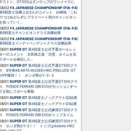
ヂストン、GT300はダンロップのワンメイクに
08/02
F4 JAPANESE CHAMPIONSHIP (FIA-F4)
第6戦富士決勝上位3人のコメント 白崎稜「これ
でつけあがらずにプライベート初のチャンピオン
を狙っていく」
08/02
F4 JAPANESE CHAMPIONSHIP (FIA-F4)
第6戦富士チャンピオンクラス決勝結果
08/02
F4 JAPANESE CHAMPIONSHIP (FIA-F4)
第6戦富士インディペンデントクラス決勝結果
08/01
SUPER GT
第4戦富士公式予選ポールシッ
ターのコメント 太田格之進「完璧、タイムを見
てポールを確信した」
08/01
SUPER GT
第4戦富士公式予選GT500クラ
ス 8号車#8 ARTA MUGEN HRC PRELUDE-GT
がPP獲得！！ ホンダ勢が1−2−３
08/01
SUPER GT
第4戦富士公式予選GT300クラ
ス PONOS FERRARI 296 EVOがセッションすべ
てを制してポール奪取
08/01
SUPER GT
第4戦富士ノックアウトQ2結果
08/01
SUPER GT
第4戦富士ノックアウトQ1結果
08/01
SUPER GT
第4戦富士公式練習GT300クラ
ス PONOS FERRARI 296 EVOがトップタイム
08/01
SUPER GT
第4戦富士公式練習GT500クラ
ス ホンダ勢が1-2！！ トップはAstemo HRC
PRELUDE-GT