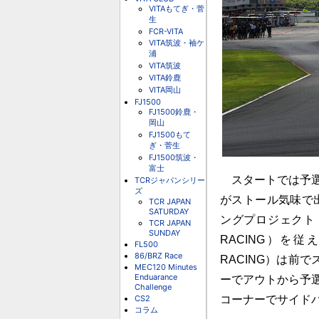
VITAもてぎ・菅
生
FCR-VITA
VITA筑波・袖ケ
浦
VITA筑波
VITA鈴鹿
VITA岡山
FJ1500
FJ1500鈴鹿・
岡山
FJ1500もて
ぎ・菅生
FJ1500筑波・
富士
スタートでは予選3位
TCRジャパンシリー
ズ
がストール気味で
TCR JAPAN
SATURDAY
ングプロジェクト【
TCR JAPAN
SUNDAY
RACING）を従
FL500
86/BRZ Race
RACING）は前
MEC120 Minutes
Enduarance
ーでアウトから予選4
Challenge
CS2
コーナーでサイド
コラム