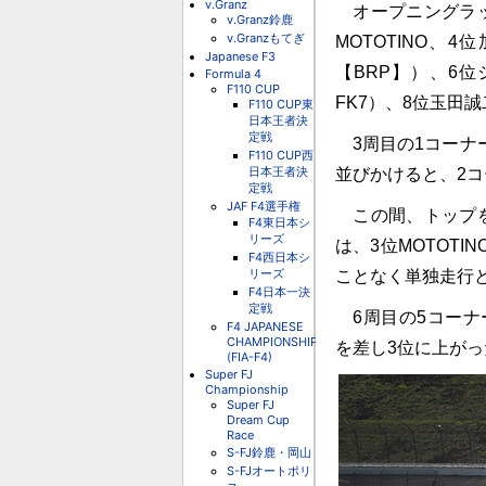
v.Granz
オープニングラッ
v.Granz鈴鹿
v.Granzもてぎ
MOTOTINO
Japanese F3
【BRP】）、6位ジョ
Formula 4
F110 CUP
FK7）、8位玉田誠二
F110 CUP東
日本王者決
定戦
3周目の1コーナ
F110 CUP西
日本王者決
並びかけると、2コ
定戦
JAF F4選手権
この間、トップを
F4東日本シ
リーズ
は、3位MOTOT
F4西日本シ
リーズ
ことなく単独走行
F4日本一決
定戦
6周目の5コーナー
F4 JAPANESE
CHAMPIONSHIP
を差し3位に上がっ
(FIA-F4)
Super FJ
Championship
Super FJ
Dream Cup
Race
S-FJ鈴鹿・岡山
S-FJオートポリ