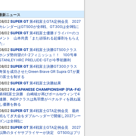
最新ニュース
08/02
SUPER GT
第4戦富士GTA定例会見 2027
カレンダーはGT500が全8戦、GT300は全9戦に
08/02
SUPER GT
第4戦富士優勝ドライバーのコ
メント 山本尚貴「また頑張れる起爆剤をもらえ
た」
08/02
SUPER GT
第4戦富士決勝GT500クラス
ホンダ勢待望の1-2フィニッシュ！！ 100号車
STANLEY HRC PRELUDE-GTが今季初勝利
08/02
SUPER GT
第4戦富士決勝GT300クラス
奇策を成功させたGreen Brave GR Supra GTが夏
の富士を制する
08/02
SUPER GT
第4戦富士決勝結果
08/02
F4 JAPANESE CHAMPIONSHIP (FIA-F4)
第6戦富士決勝 白崎稜が再びポールtoウィンで4
連勝、INDPクラスは鳥羽豊がペナルティを跳ね返
し優勝を飾る
08/02
SUPER GT
第4戦富士GTA定例会見 最終
戦もてぎ大会をダブルヘッダーで開催し2027シー
ズンは全8戦に
08/02
SUPER GT
第4戦富士GTA定例会見 2027
以降のタイヤサプライヤーが決定 GT500はブリ