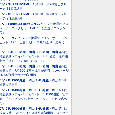
07/17
SUPER FORMULA
第6戦、第7戦富士フリ
ー走行2回目結果
07/17
SUPER FORMULA
第6戦、第7戦富士フリ
ー走行1回目結果
07/17
Forumula Beat
コラム
ハンマー伊澤のフロ
ム・ザ・コックピットLAP7「まだ遠いエンジン
音」
07/13
コラム
ハンマー伊澤のフロム・ザ・コック
ピットLAP6「世界3大レース制覇より、勝ち点
1」
07/13
FJ1500鈴鹿・岡山
S-FJ鈴鹿・岡山
第5戦
鈴鹿決勝ドライバーコメント S-FJ優勝・柱本翔
夢伊「嬉しくて言葉にできない」
07/13
FJ1500鈴鹿・岡山
S-FJ鈴鹿・岡山
第5戦
鈴鹿決勝 FJ1500は宮本颯斗が連勝 スーパーFJ
は柱本翔夢伊が涙の初優勝
07/12
FJ1500鈴鹿・岡山
S-FJ鈴鹿・岡山
第5戦
鈴鹿決勝結果
07/12
FJ1500鈴鹿・岡山
S-FJ鈴鹿・岡山
第4戦
鈴鹿決勝ドライバーコメント FJ1500優勝・宮本
颯斗「ヘアピン立ち上がりからうまく合わせ込め
た」
07/12
FJ1500鈴鹿・岡山
S-FJ鈴鹿・岡山
第4戦
鈴鹿決勝 FJ1500は宮本颯斗が初優勝、スーパー