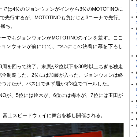
では4位のジョンウォンがインから3位のMOTOTINOに
で先行するが、MOTOTINOも負けじと3コーナで先行。
の勝ち。
ーでもジョンウォンがMOTOTINOのインを差す。ここ
ジョンウォンが前に出て、ついにこの決着に幕を下ろし
3周を回って終了。末廣が2位以下を30秒以上ちぎる独走
完全制覇した。2位には加藤が入った。ジョンウォンは終
でつけたが、パスはできず届かず3位でゴールした。
INOが、5位には鈴木が、6位には梅本が、7位には玉田が
日、富士スピードウェイに舞台を移し開催される。