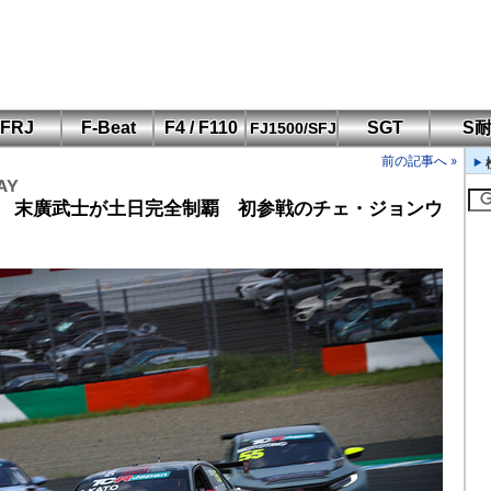
FRJ
F-Beat
F4 / F110
SGT
S
FJ1500/SFJ
F110 CUP
FIA-F4
SFJ D-Cup
鈴鹿・岡山
筑波・冨士
SFJ日本一
Aポリス
前の記事へ »
もてぎ・菅生
AY
勝 末廣武士が土日完全制覇 初参戦のチェ・ジョンウ