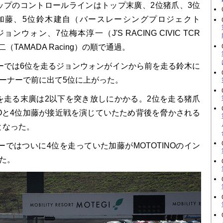
プのコントロールラインはトップ末廣、2位猪爪、3位
、4位加藤、5位鈴木建自（バースレーシングプロジェクト
ンウォン、7位梅本淳一（J'S RACING CIVIC TCR
（TAMADA Racing）の順で通過。
ーでは6位を走るジョンウォンがインから前を走る鈴木に
ーナーで前に出て5位に上がった。
走る末廣は2以下を突き放しにかかる。2位を走る猪爪
INOと4位加藤が接近戦を演じていたため背後を脅かされる
となった。
ではついに4位を走っていた加藤がMOTOTINOのイン
た。