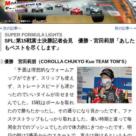
« 次の記事へ
前の記事へ »
SUPER FORMULA LIGHTS
SFL:第15戦富士決勝記者会見 優勝・宮田莉朋「あした
もベストを尽くします」
優勝 宮田莉朋（COROLLA CHUKYO Kuo TEAM TOM'S）
「予選は理想的なウォームア
ップができず、スリップも使え
ず、ストレートスピードも遅か
ったのでいいタイムが出せませ
んでした。15戦はポールを取れ
たので勝ちたかったし、その通りになり良かったです。ファ
ステストラップもしっかり取れました。暑い時期と違って毎
周全力でのプッシュでしたので体力的にきつかったです。明
日の朝は2番手からのスタートで、富士は抜けるというもの