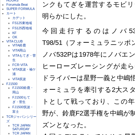
HOURS
ンクもてぎを運営するモビリテ
Forumula Beat
SUPER FORMULA
カート
明らかにした。
カデット
FS125東地域
FS125西地域
今回走行するのはノバ53
KF
OK
T98/51（フォーミュラニッポ
VITA CLUB
VITA鈴鹿
VITA岡山
ノバ532Pは1978年にノバ
VITAもてぎ・菅
生
ヒーローズレーシングが走ら
FCR-VITA
VITA筑波・袖ケ
浦
ドライバーは星野一義と中嶋
VITA筑波
FJ1500
FJ1500鈴鹿・
ォーミュラを牽引する2大ス
岡山
FJ1500もて
トとして戦っており、この年
ぎ・菅生
FJ1500筑波・
野が、鈴鹿F2選手権を中嶋が
富士
TCRジャパンシリー
ズ
ズンとなった。
TCR JAPAN
SATURDAY
TCR JAPAN