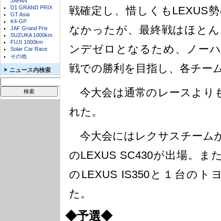
JAPAN
D1 GRAND PRIX
戦確定し、惜しくもLEXUS
GT Asia
K4-GP
なかったが、最終戦はほとん
JAF Grand Prix
SUZUKA 1000km
FUJI 1000km
ンデゼロとなるため、ノーハ
Solar Car Race
その他
戦での勝利を目指し、各チー
ニュース内検索
今大会は通常のレースよりも若
れた。
今大会にはレクサスチームから
のLEXUS SC430が出場。ま
のLEXUS IS350と１台
た。
◆予選◆