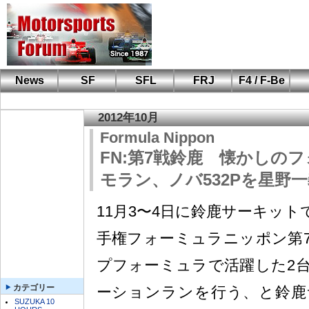
News
SF
SFL
FRJ
F4 / F-Be
F110 CUP
FIA-F4
F-Beat
も
SF
鈴
筑
S
A
2012年10月
Formula Nippon
FN:第7戦鈴鹿 懐かしの
モラン、ノバ532Pを星野
11月3〜4日に鈴鹿サーキッ
手権フォーミュラニッポン第
プフォーミュラで活躍した2
カテゴリー
ーションランを行う、と鈴鹿
SUZUKA 10