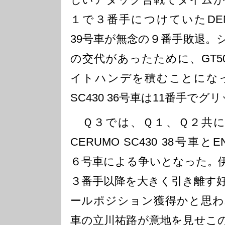
１で３番手につけていたDENSO 
39号車が無念の９番手敗退。
の交代があったために、GT5
イトハンデを積むことになったP
SC430 36号車は11番手で
Ｑ３では、Ｑ１、Ｑ２共にト
CERUMO SC430 38号車とENE
６号車による争いとなった。
３番手以降を大きく引き離す
ールポジション獲得かと思わ
車の立川祐路が意地を見せこ