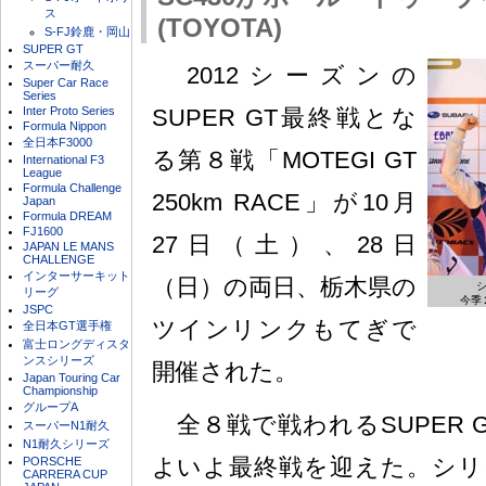
ス
(TOYOTA)
S-FJ鈴鹿・岡山
SUPER GT
スーパー耐久
2012シーズンの
Super Car Race
Series
Inter Proto Series
SUPER GT最終戦とな
Formula Nippon
全日本F3000
る第８戦「MOTEGI GT
International F3
League
Formula Challenge
250km RACE」が10月
Japan
Formula DREAM
FJ1600
27日（土）、28日
JAPAN LE MANS
CHALLENGE
インターサーキット
（日）の両日、栃木県の
リーグ
今季
JSPC
ツインリンクもてぎで
全日本GT選手権
富士ロングディスタ
ンスシリーズ
開催された。
Japan Touring Car
Championship
グループA
全８戦で戦われるSUPER G
スーパーN1耐久
N1耐久シリーズ
よいよ最終戦を迎えた。シリ
PORSCHE
CARRERA CUP