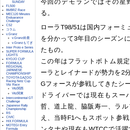
今回のデモランではその星
SUNDAY
FL500
86/BRZ Race
る。
MEC120 Minutes
Enduarance
Challenge
CS2
ローラT98/51は国内フォーミ
コラム
v.Granz
を分かって3年目のシーズン
v.Granz鈴鹿
v.Granzもてぎ
Inter Proto e Series
たもの。
SUPER FORMULA
LIGHTS
KYOJO CUP
この年はフラットボトム規定
FORMULA
REGIONAL
JAPANESE
ーラとレイナードが勢力を2
CHAMPIONSHIP
TOYOTA GAZOO
Racing Netz Cup
Gフォースが参戦してきたシ
Vitz Race
Vitz関西
Vitz関東
ドライバーでは現在もスーパ
Intercontinental GT
Challenge
哲、道上龍、脇阪寿一、ラル
Japanese Rally
Championship
RS
え、当時F1へもスポット参
CIVIC
HIX FORMULA
MOTEGI Entry
ンタナや現在もWTCCで活
Formula