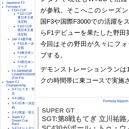
Japanese F3
Formula 4
が参戦。そこへこのシーズン
F110 CUP
F110 CUP
東日本王者
国F3や国際F3000での活躍
決定戦
F110 CUP
西日本王者
らF1デビューを果たした野田
決定戦
JAF F4選手権
今回はその野田が久々にフォ
F4日本一決
定戦
F4東日本シ
ブする。
リーズ
F4西日本シ
リーズ
デモンストレーションランは1
F4 JAPANESE
CHAMPIONSHIP
(FIA-F4)
クの時間帯に東コースで実施
Super FJ
Championship
S-FJもてぎ・菅
生
S-FJ岡山
Formula Nippon
S-FJ日本一決定
戦
SUPER GT
S-FJ筑波・富士
Super FJ
SGT:第8戦もてぎ 立川祐路
Dream Cup
Race
SC430がポール・トゥ・
S-FJオートポリ