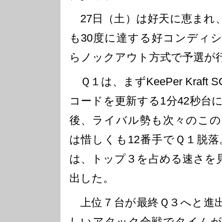
27日（土）は好天に恵まれ、
も30度に達する好コンディ
らノックアウト方式で予選が
Ｑ１は、まずKeePer Kraft 
コードを更新する1分42秒台
後、ライバル勢も次々のこの
は惜しくも12番手でＱ１脱落。他
は、トップ３を占める速さを
出した。
上位７台が最終Ｑ３へと進出
しいアタック合戦でタイムが