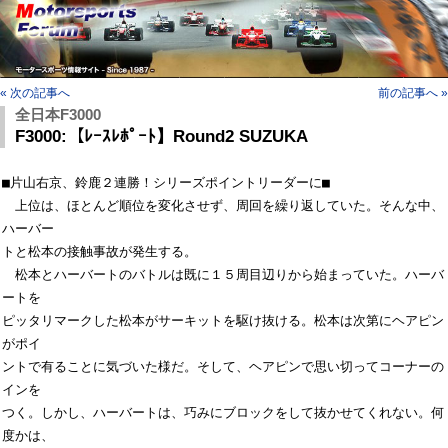
« 次の記事へ
前の記事へ »
全日本F3000
F3000:【ﾚｰｽﾚﾎﾟｰﾄ】Round2 SUZUKA
■片山右京、鈴鹿２連勝！シリーズポイントリーダーに■

　上位は、ほとんど順位を変化させず、周回を繰り返していた。そんな中、
ハーバー

トと松本の接触事故が発生する。

　松本とハーバートのバトルは既に１５周目辺りから始まっていた。ハーバ
ートを

ピッタリマークした松本がサーキットを駆け抜ける。松本は次第にヘアピン
がポイ

ントで有ることに気づいた様だ。そして、ヘアピンで思い切ってコーナーの
インを

つく。しかし、ハーバートは、巧みにブロックをして抜かせてくれない。何
度かは、
