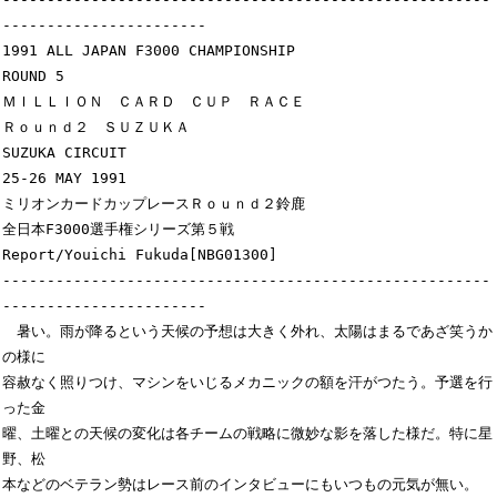
-----------------------

1991 ALL JAPAN F3000 CHAMPIONSHIP

ROUND 5

ＭＩＬＬＩＯＮ　ＣＡＲＤ　ＣＵＰ　ＲＡＣＥ

Ｒｏｕｎｄ２　ＳＵＺＵＫＡ

SUZUKA CIRCUIT

25-26 MAY 1991

ミリオンカードカップレースＲｏｕｎｄ２鈴鹿

全日本F3000選手権シリーズ第５戦

Report/Youichi Fukuda[NBG01300]

-------------------------------------------------------
-----------------------

　暑い。雨が降るという天候の予想は大きく外れ、太陽はまるであざ笑うか
の様に

容赦なく照りつけ、マシンをいじるメカニックの額を汗がつたう。予選を行
った金

曜、土曜との天候の変化は各チームの戦略に微妙な影を落した様だ。特に星
野、松

本などのベテラン勢はレース前のインタビューにもいつもの元気が無い。
