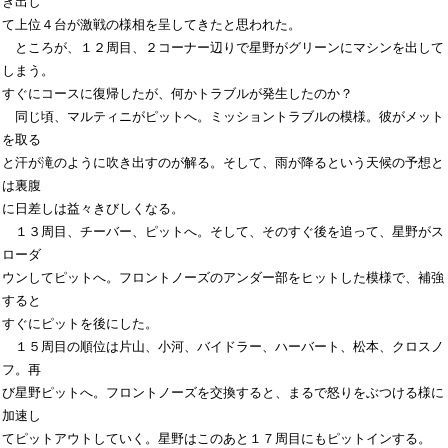
き出し

て上位４台が激戦の様相を呈してきたと思われた。

　ところが、１２周目、２コーナー辺りで星野がグリーンにマシンを出して
しまう。

すぐにコースに復帰したが、何かトラブルが発生したのか？

　同じ頃、マルティニがピットへ。ミッショントラブルの模様。彼がメット
を取る

と汗が滝のように吹き出すのが解る。そして、雨が降るという天候の予想と
は裏腹

に日差しは益々きびしくなる。

　１３周目、チーバー、ピットへ。そして、そのすぐ後を追って、星野がス
ローダ

ウンしてピットへ。フロントノーズのアンダー部をヒットした模様で、補強
すると

すぐにピットを後にした。

　１５周目の順位は片山、小河、バイドラー、ハーバート、松本、クロスノ
フ。再

び星野ピットへ。フロントノーズを交換すると、まるで怒りをぶつける様に
加速し

てピットアウトしていく。星野はこのあと１７周目にもピットインする。
