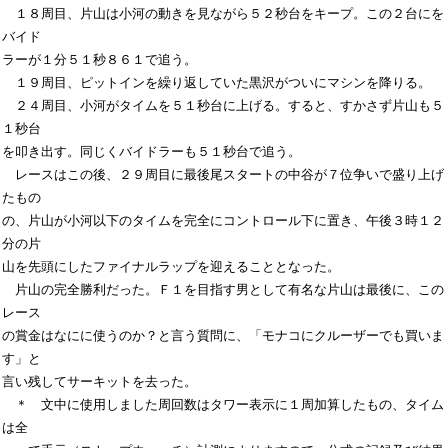
　１８周目、片山は小河の動きを見ながら５２秒台をキープ。この２台にを
バイド

ラーが１分５１秒８６１で追う。

　１９周目、ピットインを繰り返していた黒沢がついにマシンを降りる。

　２４周目、小河がタイムを５１秒台に上げる。すると、すかさず片山も５
１秒台

を叩き出す。同じくバイドラーも５１秒台で追う。

　レースはこの後、２９周目に最後尾スタートの中谷が７位争いで盛り上げ
たもの

の、片山が小河以下のタイムを完全にコントロール下に置き、午後３時１２
分の片

山を先頭にしたファイナルラップを迎えることとなった。

　片山の完全勝利だった。Ｆ１を目指す男として有名な片山は最後に、この
レース

の賞金はなにに使うのか？と言う質問に、「モナコにクルーザーでも買いま
す」と

言い残してサーキットを去った。

　＊　文中に使用しました周回数はタワー表示に１周加算したもの、タイム
は全
