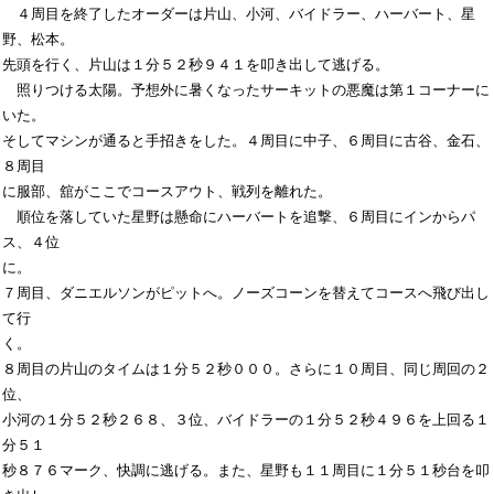
　４周目を終了したオーダーは片山、小河、バイドラー、ハーバート、星
野、松本。

先頭を行く、片山は１分５２秒９４１を叩き出して逃げる。

　照りつける太陽。予想外に暑くなったサーキットの悪魔は第１コーナーに
いた。

そしてマシンが通ると手招きをした。４周目に中子、６周目に古谷、金石、
８周目

に服部、舘がここでコースアウト、戦列を離れた。

　順位を落していた星野は懸命にハーバートを追撃、６周目にインからパ
ス、４位

に。

７周目、ダニエルソンがピットへ。ノーズコーンを替えてコースへ飛び出し
て行

く。

８周目の片山のタイムは１分５２秒０００。さらに１０周目、同じ周回の２
位、

小河の１分５２秒２６８、３位、バイドラーの１分５２秒４９６を上回る１
分５１

秒８７６マーク、快調に逃げる。また、星野も１１周目に１分５１秒台を叩