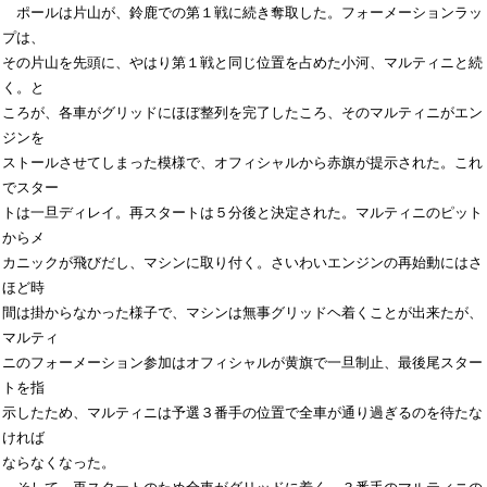
　ポールは片山が、鈴鹿での第１戦に続き奪取した。フォーメーションラッ
プは、

その片山を先頭に、やはり第１戦と同じ位置を占めた小河、マルティニと続
く。と

ころが、各車がグリッドにほぼ整列を完了したころ、そのマルティニがエン
ジンを

ストールさせてしまった模様で、オフィシャルから赤旗が提示された。これ
でスター

トは一旦ディレイ。再スタートは５分後と決定された。マルティニのピット
からメ

カニックが飛びだし、マシンに取り付く。さいわいエンジンの再始動にはさ
ほど時

間は掛からなかった様子で、マシンは無事グリッドヘ着くことが出来たが、
マルティ

ニのフォーメーション参加はオフィシャルが黄旗で一旦制止、最後尾スター
トを指

示したため、マルティニは予選３番手の位置で全車が通り過ぎるのを待たな
ければ

ならなくなった。
