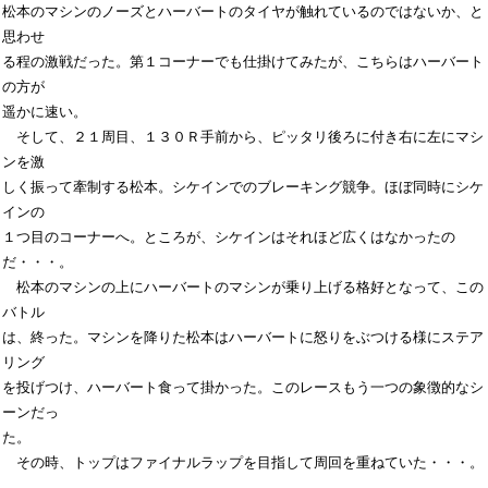
松本のマシンのノーズとハーバートのタイヤが触れているのではないか、と
思わせ

る程の激戦だった。第１コーナーでも仕掛けてみたが、こちらはハーバート
の方が

遥かに速い。

　そして、２１周目、１３０Ｒ手前から、ピッタリ後ろに付き右に左にマシ
ンを激

しく振って牽制する松本。シケインでのブレーキング競争。ほぼ同時にシケ
インの

１つ目のコーナーへ。ところが、シケインはそれほど広くはなかったの
だ・・・。

　松本のマシンの上にハーバートのマシンが乗り上げる格好となって、この
バトル

は、終った。マシンを降りた松本はハーバートに怒りをぶつける様にステア
リング

を投げつけ、ハーバート食って掛かった。このレースもう一つの象徴的なシ
ーンだっ

た。

　その時、トップはファイナルラップを目指して周回を重ねていた・・・。

-------------------------------------------------------