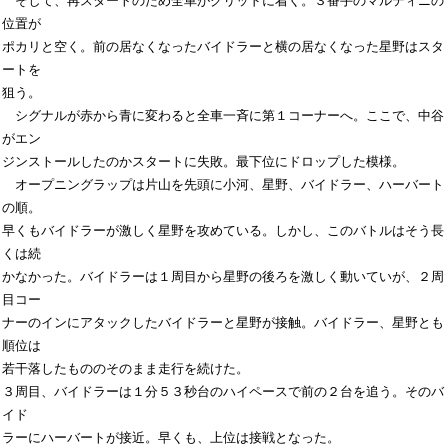
　そして、再スタートのため全車がグリッドに着く。３番手のマルティニの
位置が

ポカリと空く。前の居なくなったバイドラーと横の居なくなった星野はスタ
ートを

狙う。

　シグナルが赤から青に変わると全車一斉に第１コーナーへ。ここで、中谷
がエン

ジンストールしたのかスタートに失敗。最下位にドロップした模様。

　オープニングラップは片山を先頭に小河、星野、バイドラー、ハーバート
の順。

早くもバイドラーが激しく星野を攻めている。しかし、このバトルはそう長
くは続

かなかった。バイドラーは１周目から星野の後ろを激しく動いていが、２周
目コー

ナーのインにアタックしたバイドラーと星野が接触。バイドラー、星野とも
順位は

若干落したもののそのまま走行を続けた。

３周目、バイドラーは１分５３秒台のハイペースで前の２台を追う。そのバ
イド

ラーにハーバートが接近。早くも、上位は接戦となった。
