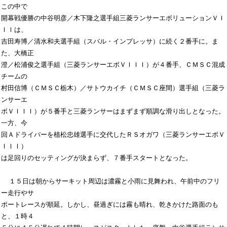
この中で

開幕戦優勝の中谷明彦／木下隆之選手組三菱ランサーエボリューションＶＩ
ＩＩは、

吉田寿博／清水和夫選手組（スバル・インプレッサ）に続く２番手に。ま
た、大橋正

澄／松浦俊之選手組（三菱ランサーエボＶＩＩＩ）が４番手、ＣＭＳＣ混成
チームの

村田信博（ＣＭＳＣ栃木）／サトウカイチ（ＣＭＳＣ座間）選手組（三菱ラ
ンサーエ

ボＶＩＩＩ）が５番手と三菱ランサーはまずまず順調な滑り出しとなった。
一方、今

回Ａドライバーを植松忠雄選手に交代したＲＳオガワ（三菱ランサーエボＶ
ＩＩＩ）

は足回りのセッティングが決まらず、７番手スタートとなった。

  １５日は朝からサーキット周辺は濃霧と小雨に見舞われ、午前中のフリ
ー走行やサ

ポートレースが順延。しかし、昼過ぎには霧も晴れ、乾きかけた路面のも
と、１時４
