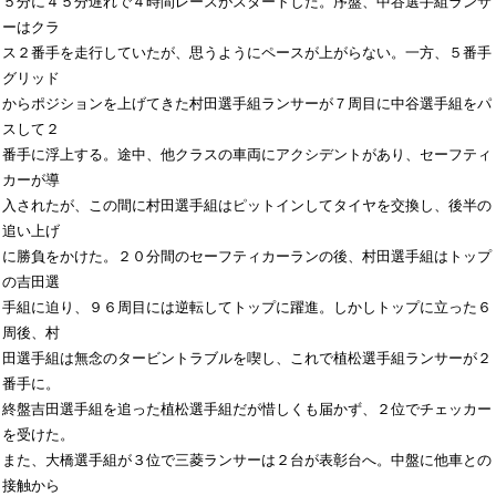
５分に４５分遅れで４時間レースがスタートした。序盤、中谷選手組ランサ
ーはクラ

ス２番手を走行していたが、思うようにペースが上がらない。一方、５番手
グリッド

からポジションを上げてきた村田選手組ランサーが７周目に中谷選手組をパ
スして２

番手に浮上する。途中、他クラスの車両にアクシデントがあり、セーフティ
カーが導

入されたが、この間に村田選手組はピットインしてタイヤを交換し、後半の
追い上げ

に勝負をかけた。２０分間のセーフティカーランの後、村田選手組はトップ
の吉田選

手組に迫り、９６周目には逆転してトップに躍進。しかしトップに立った６
周後、村

田選手組は無念のタービントラブルを喫し、これで植松選手組ランサーが２
番手に。

終盤吉田選手組を追った植松選手組だが惜しくも届かず、２位でチェッカー
を受けた。

また、大橋選手組が３位で三菱ランサーは２台が表彰台へ。中盤に他車との
接触から
