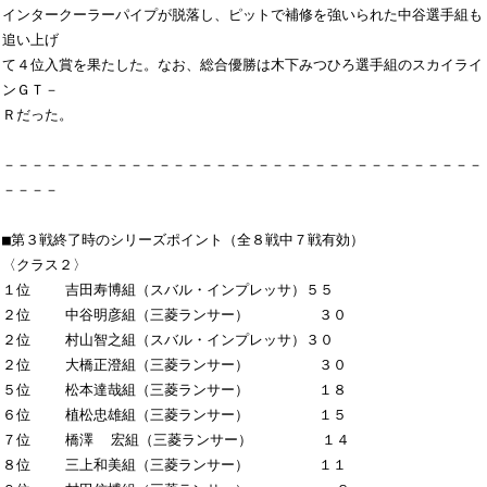
インタークーラーパイプが脱落し、ピットで補修を強いられた中谷選手組も
追い上げ

て４位入賞を果たした。なお、総合優勝は木下みつひろ選手組のスカイライ
ンＧＴ－

Ｒだった。

－－－－－－－－－－－－－－－－－－－－－－－－－－－－－－－－－－
－－－－

■第３戦終了時のシリーズポイント（全８戦中７戦有効）

〈クラス２〉

１位    吉田寿博組（スバル・インプレッサ）５５

２位    中谷明彦組（三菱ランサー）        ３０

２位    村山智之組（スバル・インプレッサ）３０

２位    大橋正澄組（三菱ランサー）        ３０

５位    松本達哉組（三菱ランサー）        １８

６位    植松忠雄組（三菱ランサー）        １５

７位    橋澤  宏組（三菱ランサー）        １４

８位    三上和美組（三菱ランサー）        １１
