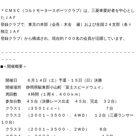
＊ＣＭＳＣ（コルトモータースポーツクラブ）は、三菱車愛好者を中心とし
たＪＡＦ

登録クラブで、東京の本部（会長：木全  巖）および全国２４支部（各々
独立ＪＡＦ

登録クラブ）から構成され、現在約７００名の会員が活躍しています。

－－－－－－－－－－－－－－－－－－－－－－－－－－－－－－－－－－
－－－－

■＜開催概要＞

  開催日    ６月１４日（土）予選・１５日（日）決勝

  開催場所  静岡県駿東郡小山町「富士スピードウェイ」

  周回数    ４時間（１周４．４００ｋｍ）

  参加台数  ４５台（決勝レース出走  ４５台、完走  ３２台）

  クラス１  （３５０１ｃｃ～）                  ７台

  クラス２  （２００１～３５００・、４ＷＤ）  １２台（三菱ランサー
１０台）

  クラス３  （２００１～３５００・、２ＷＤ）    ８台
