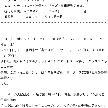
  クラス４  （～２０００・）                  １２台

  ＧＮ＋クラス（スーパー耐久シリーズ・技術規則第８条に

  従った車両、～２０００ｃｃ、２ＷＤ）          ６台

  観客数      ３０，１００人（決勝当日）

－－－－－－－－－－－－－－－－－－－－－－－－－－－－－－－－－－
－－－－

  スーパー耐久シリーズ  ２００３第３戦「スーパーＴＥＣ」が、６月１
４日（土）

～１５日（日）に静岡県の「富士スピードウェイ」  （１周４．４００ｋ
ｍ）で開催

された。同大会にはフルグリッド４５台のエントリーがあり、クラス２にも
１２台が

参加。このうち三菱ランサーは１０台を占め、単一クラスに於ける最多参加
車種とな

った。

  １４日の天候は終日不順で曇り時々晴れ一時雨。決勝グリッドを決める
予選２回目

では今にも雨が降り出しそうな天候のもと、大半の車両が序盤にアタック。