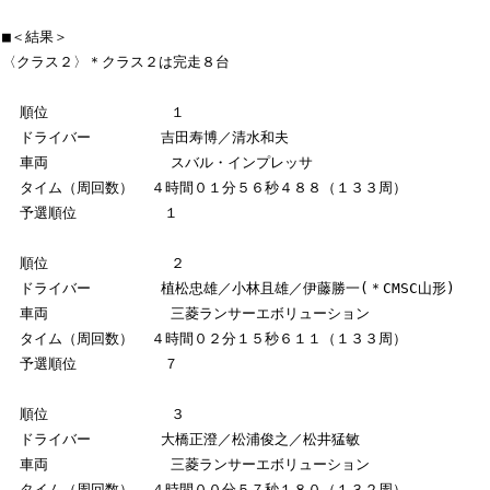
■＜結果＞

〈クラス２〉＊クラス２は完走８台

  順位              １

  ドライバー        吉田寿博／清水和夫

  車両              スバル・インプレッサ

  タイム（周回数）  ４時間０１分５６秒４８８（１３３周）

  予選順位          １

  順位              ２

  ドライバー        植松忠雄／小林且雄／伊藤勝一(＊CMSC山形)

  車両              三菱ランサーエボリューション

  タイム（周回数）  ４時間０２分１５秒６１１（１３３周）

  予選順位          ７

  順位              ３

  ドライバー        大橋正澄／松浦俊之／松井猛敏

  車両              三菱ランサーエボリューション

  タイム（周回数）  ４時間００分５７秒１８０（１３２周）
