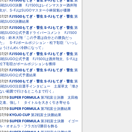
07/21
FJ1500もてぎ・菅生
S-FJもてぎ・菅生
第
5戦SUGO決勝 FJ1500はレインマスター酒井翔
太が、S-FJはSUGOマスター小林留魁が優勝
07/21
FJ1500もてぎ・菅生
S-FJもてぎ・菅生
第
5戦SUGO決勝結果
07/21
FJ1500もてぎ・菅生
S-FJもてぎ・菅生
第
5戦SUGO公式予選ドライバーコメント FJ1500
3位：鈴木大翔「この予選は自分との勝負だっ
た」 S-FJポールポジション・松下彰臣「いっし
ょうけんめい冷静になって」
07/21
FJ1500もてぎ・菅生
S-FJもてぎ・菅生
第
5戦SUGO公式予選 FJ1500は酒井翔太、S-FJは
松下彰臣がポールポジションを獲得
07/21
FJ1500もてぎ・菅生
S-FJもてぎ・菅生
第
5戦SUGO公式予選結果
07/21
FJ1500もてぎ・菅生
S-FJもてぎ・菅生
第
5戦SUGO注目選手インタビュー 土屋草太「壊さ
ない範囲で行けるところまで行く」
07/19
SUPER FORMULA
第7戦富士決勝 太田格
之進、強し！ タイトルを大きく引き寄せる
07/19
SUPER FORMULA
第7戦富士決勝結果
07/19
KYOJO CUP
第2戦富士決勝結果
07/19
SUPER FORMULA
第3戦富士決勝 イゴー
ル・オオムラ・フラガが2勝目を飾る