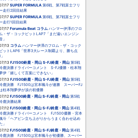
07/17
SUPER FORMULA
第6戦、第7戦富士フリ
ー走行2回目結果
07/17
SUPER FORMULA
第6戦、第7戦富士フリ
ー走行1回目結果
07/17
Forumula Beat
コラム
ハンマー伊澤のフロ
ム・ザ・コックピットLAP7「まだ遠いエンジン
音」
07/13
コラム
ハンマー伊澤のフロム・ザ・コック
ピットLAP6「世界3大レース制覇より、勝ち点
1」
07/13
FJ1500鈴鹿・岡山
S-FJ鈴鹿・岡山
第5戦
鈴鹿決勝ドライバーコメント S-FJ優勝・柱本翔
夢伊「嬉しくて言葉にできない」
07/13
FJ1500鈴鹿・岡山
S-FJ鈴鹿・岡山
第5戦
鈴鹿決勝 FJ1500は宮本颯斗が連勝 スーパーFJ
は柱本翔夢伊が涙の初優勝
07/12
FJ1500鈴鹿・岡山
S-FJ鈴鹿・岡山
第5戦
鈴鹿決勝結果
07/12
FJ1500鈴鹿・岡山
S-FJ鈴鹿・岡山
第4戦
鈴鹿決勝ドライバーコメント FJ1500優勝・宮本
颯斗「ヘアピン立ち上がりからうまく合わせ込め
た」
07/12
FJ1500鈴鹿・岡山
S-FJ鈴鹿・岡山
第4戦
鈴鹿決勝 FJ1500は宮本颯斗が初優勝、スーパー