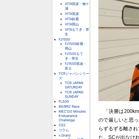
VITA筑波・袖ケ
浦
VITA筑波
VITA鈴鹿
VITA岡山
VITAもてぎ・菅
生
FJ1500
FJ1500鈴鹿・
岡山
FJ1500もて
ぎ・菅生
FJ1500筑波・
富士
TCRジャパンシリー
ズ
TCR JAPAN
SATURDAY
TCR JAPAN
SUNDAY
FL500
86/BRZ Race
「決勝は200k
MEC120 Minutes
Enduarance
ので厳しいと思っ
Challenge
CS2
らずるずる離され
コラム
v.Granz
た。SCが出なけ