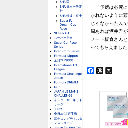
S-FJ岡山
S-FJ日本一決定
「予選は必死に
戦
かれないように頑
S-FJ筑波・富士
Super FJ
じゃなかったんで
Dream Cup
Race
周あれば酒井君が
SUPER GT
スーパー耐久
メート板倉さんと
Super Car Race
Series
ってもらえました
Inter Proto Series
Formula Nippon
全日本F3000
International F3
League
Facebook
Threads
X
Formula Challenge
Japan
Formula DREAM
FJ1600
JAPAN LE MANS
CHALLENGE
インターサーキット
リーグ
JSPC
全日本GT選手権
富士ロングディスタ
ンスシリーズ
Japan Touring Car