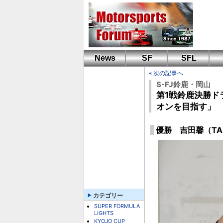
News
SF
SFL
« 次の記事へ
S-FJ鈴鹿・岡山
第1戦鈴鹿決勝ド
オンを目指す」
優勝 吉田馨（TAKE
カテゴリー
SUPER FORMULA
LIGHTS
KYOJO CUP