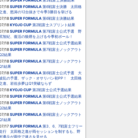
07/19
SUPER FORMULA
第3戦富士決勝結果
07/18
SUPER FORMULA
第6戦富士決勝 太田格
之進、怒涛の12台抜きで今季3勝目を挙げる
07/18
SUPER FORMULA
第6戦富士決勝結果
07/18
KYOJO CUP
第2戦富士スプリント結果
07/18
SUPER FORMULA
第7戦富士公式予選 野
尻智紀、復活の狼煙を上げる今季初ポール！
07/18
SUPER FORMULA
第7戦富士公式予選結果
07/18
SUPER FORMULA
第7戦富士ノックアウト
Q2結果
07/18
SUPER FORMULA
第7戦富士ノックアウト
Q1結果
07/18
SUPER FORMULA
第6戦富士公式予選 大
波乱の予選、ザック・オサリバン初PP！ 太田格
之進、岩佐歩夢はQ1突破ならず
07/18
KYOJO CUP
第2戦富士公式予選結果
07/18
SUPER FORMULA
第6戦富士公式予選結果
07/18
SUPER FORMULA
第6戦富士ノックアウト
Q2結果
07/18
SUPER FORMULA
第6戦富士ノックアウト
Q1結果
07/17
SUPER FORMULA
第3、6、7戦富士フリー
走行 太田格之進が両セッションを制するも、野
村勇斗が雨中で速さを見せる