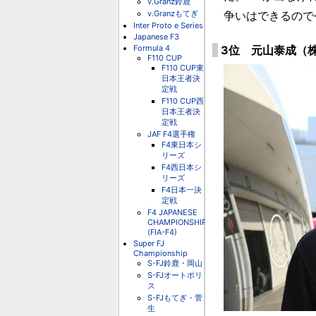
v.Granz鈴鹿
v.Granzもてぎ
争いはできるので
Inter Proto e Series
Japanese F3
3位 元山泰成（
Formula 4
F110 CUP
F110 CUP東
日本王者決
定戦
F110 CUP西
日本王者決
定戦
JAF F4選手権
F4東日本シ
リーズ
F4西日本シ
リーズ
F4日本一決
定戦
F4 JAPANESE
CHAMPIONSHIP
(FIA-F4)
Super FJ
Championship
S-FJ鈴鹿・岡山
S-FJオートポリ
ス
S-FJもてぎ・菅
生