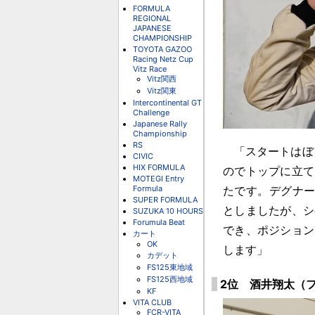
FORMULA
REGIONAL
JAPANESE
CHAMPIONSHIP
TOYOTA GAZOO
Racing Netz Cup
Vitz Race
Vitz関西
Vitz関東
Intercontinental GT
Challenge
Japanese Rally
Championship
RS
「スタートはぼく
CIVIC
HIX FORMULA
のでトップに立て
MOTEGI Entry
Formula
たです。デグナー
SUPER FORMULA
としましたが、シ
SUZUKA 10 HOURS
Forumula Beat
でき、ポジション
カート
OK
します」
カデット
FS125東地域
FS125西地域
2位 酒井翔太（フ
KF
VITA CLUB
FCR-VITA