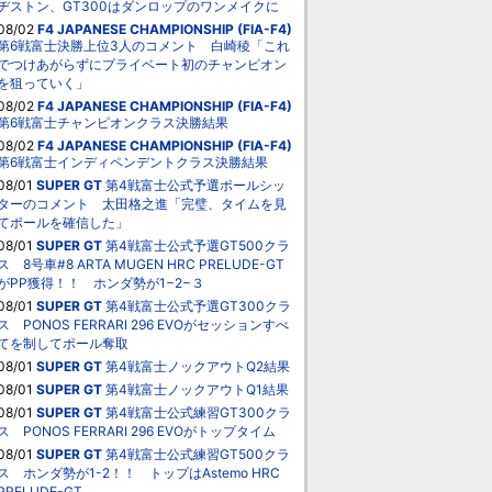
ヂストン、GT300はダンロップのワンメイクに
08/02
F4 JAPANESE CHAMPIONSHIP (FIA-F4)
第6戦富士決勝上位3人のコメント 白崎稜「これ
でつけあがらずにプライベート初のチャンピオン
を狙っていく」
08/02
F4 JAPANESE CHAMPIONSHIP (FIA-F4)
第6戦富士チャンピオンクラス決勝結果
08/02
F4 JAPANESE CHAMPIONSHIP (FIA-F4)
第6戦富士インディペンデントクラス決勝結果
08/01
SUPER GT
第4戦富士公式予選ポールシッ
ターのコメント 太田格之進「完璧、タイムを見
てポールを確信した」
08/01
SUPER GT
第4戦富士公式予選GT500クラ
ス 8号車#8 ARTA MUGEN HRC PRELUDE-GT
がPP獲得！！ ホンダ勢が1−2−３
08/01
SUPER GT
第4戦富士公式予選GT300クラ
ス PONOS FERRARI 296 EVOがセッションすべ
てを制してポール奪取
08/01
SUPER GT
第4戦富士ノックアウトQ2結果
08/01
SUPER GT
第4戦富士ノックアウトQ1結果
08/01
SUPER GT
第4戦富士公式練習GT300クラ
ス PONOS FERRARI 296 EVOがトップタイム
08/01
SUPER GT
第4戦富士公式練習GT500クラ
ス ホンダ勢が1-2！！ トップはAstemo HRC
PRELUDE-GT