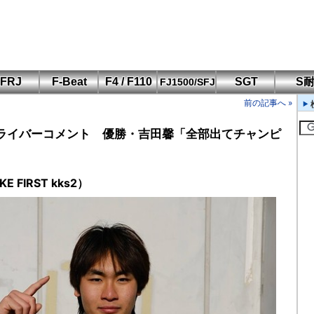
FRJ
F-Beat
F4 / F110
SGT
S
FJ1500/SFJ
F110 CUP
FIA-F4
SFJ D-Cup
鈴鹿・岡山
筑波・冨士
SFJ日本一
Aポリス
前の記事へ »
もてぎ・菅生
ライバーコメント 優勝・吉田馨「全部出てチャンピ
 FIRST kks2）