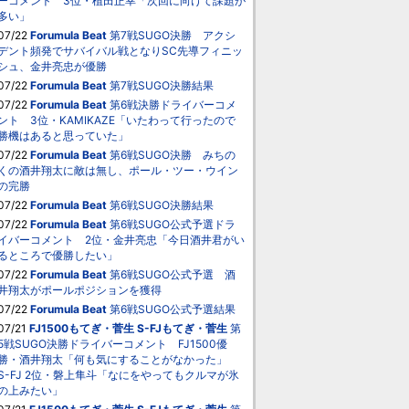
ーコメント 3位・植田正幸「次回に向けて課題が
多い」
07/22
Forumula Beat
第7戦SUGO決勝 アクシ
デント頻発でサバイバル戦となりSC先導フィニッ
シュ、金井亮忠が優勝
07/22
Forumula Beat
第7戦SUGO決勝結果
07/22
Forumula Beat
第6戦決勝ドライバーコメ
ント 3位・KAMIKAZE「いたわって行ったので
勝機はあると思っていた」
07/22
Forumula Beat
第6戦SUGO決勝 みちの
くの酒井翔太に敵は無し、ポール・ツー・ウイン
の完勝
07/22
Forumula Beat
第6戦SUGO決勝結果
07/22
Forumula Beat
第6戦SUGO公式予選ドラ
イバーコメント 2位・金井亮忠「今日酒井君がい
るところで優勝したい」
07/22
Forumula Beat
第6戦SUGO公式予選 酒
井翔太がポールポジションを獲得
07/22
Forumula Beat
第6戦SUGO公式予選結果
07/21
FJ1500もてぎ・菅生
S-FJもてぎ・菅生
第
5戦SUGO決勝ドライバーコメント FJ1500優
勝・酒井翔太「何も気にすることがなかった」
S-FJ 2位・磐上隼斗「なにをやってもクルマが氷
の上みたい」