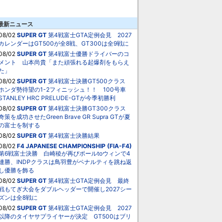
最新ニュース
08/02
SUPER GT
第4戦富士GTA定例会見 2027
カレンダーはGT500が全8戦、GT300は全9戦に
08/02
SUPER GT
第4戦富士優勝ドライバーのコ
メント 山本尚貴「また頑張れる起爆剤をもらえ
た」
08/02
SUPER GT
第4戦富士決勝GT500クラス
ホンダ勢待望の1-2フィニッシュ！！ 100号車
STANLEY HRC PRELUDE-GTが今季初勝利
08/02
SUPER GT
第4戦富士決勝GT300クラス
奇策を成功させたGreen Brave GR Supra GTが夏
の富士を制する
08/02
SUPER GT
第4戦富士決勝結果
08/02
F4 JAPANESE CHAMPIONSHIP (FIA-F4)
第6戦富士決勝 白崎稜が再びポールtoウィンで4
連勝、INDPクラスは鳥羽豊がペナルティを跳ね返
し優勝を飾る
08/02
SUPER GT
第4戦富士GTA定例会見 最終
戦もてぎ大会をダブルヘッダーで開催し2027シー
ズンは全8戦に
08/02
SUPER GT
第4戦富士GTA定例会見 2027
以降のタイヤサプライヤーが決定 GT500はブリ