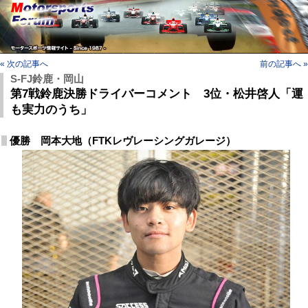
« 次の記事へ
前の記事へ »
S-FJ鈴鹿・岡山
第7戦鈴鹿決勝ドライバーコメント 3位・松井啓人「運
も実力のうち」
優勝 岡本大地（FTKレヴレーシングガレージ）