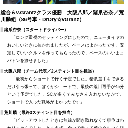
総合＆v.Grantzクラス優勝 大阪八郎／猪爪杏奈／荒
川麟組（86号車・DrDry☆vGranz）
猪爪杏奈（スタートドライバー）
「ロング重視のセッティングにしたので、ニュータイヤの
おいしいときに抜かれましたが、ペースはよかったです。安
定していいクルマを作ってもらったので、ペースのいいまま
バトンを渡せました」
大阪八郎（チーム代表／2スティント目を担当）
「最初からショートで行く予定でした。猪爪選手をできる
だけ引っ張って、ぼくがショートで、最後の荒川選手が45分
という予定でした。SCが多くてみなさん入れないなかで、
ショートで入った戦略がよかったです」
荒川麟（最終3スティント目を担当）
「ピットアウトしたときは無線が聞き取れなくて順位はわ
かりませんでした。とあえず、全力で走って前のクルマを抜