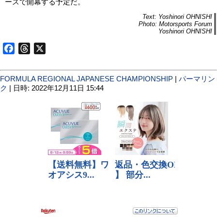
ースで開幕する予定だ。
Text: Yoshinori OHNISHI
Photo: Motorsports Forum
Yoshinori OHNISHI
Facebook
Threads
X
FORMULA REGIONAL JAPANESE CHAMPIONSHIP
|
パーマリン
ク
| 日時: 2022年12月11日 15:44