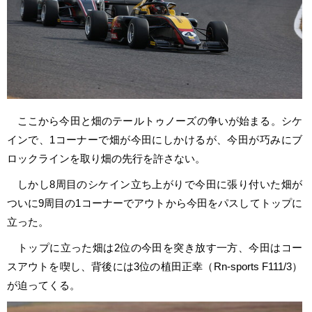
ここから今田と畑のテールトゥノーズの争いが始まる。シケ
インで、1コーナーで畑が今田にしかけるが、今田が巧みにブ
ロックラインを取り畑の先行を許さない。
しかし8周目のシケイン立ち上がりで今田に張り付いた畑が
ついに9周目の1コーナーでアウトから今田をパスしてトップに
立った。
トップに立った畑は2位の今田を突き放す一方、今田はコー
スアウトを喫し、背後には3位の植田正幸（Rn-sports F111/3）
が迫ってくる。