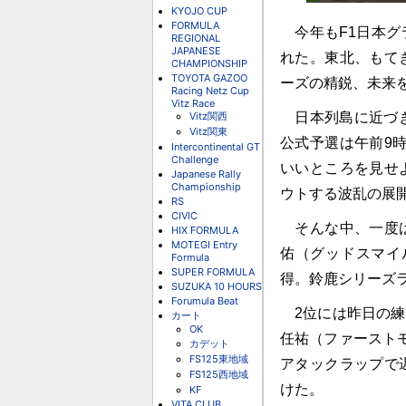
KYOJO CUP
FORMULA
今年もF1日本グ
REGIONAL
JAPANESE
れた。東北、もて
CHAMPIONSHIP
TOYOTA GAZOO
ーズの精鋭、未来
Racing Netz Cup
Vitz Race
Vitz関西
日本列島に近づき
Vitz関東
公式予選は午前9時
Intercontinental GT
Challenge
いいところを見せ
Japanese Rally
Championship
ウトする波乱の展
RS
CIVIC
そんな中、一度は
HIX FORMULA
MOTEGI Entry
佑（グッドスマイ
Formula
SUPER FORMULA
得。鈴鹿シリーズ
SUZUKA 10 HOURS
Forumula Beat
2位には昨日の練
カート
OK
任祐（ファースト
カデット
FS125東地域
アタックラップで
FS125西地域
けた。
KF
VITA CLUB