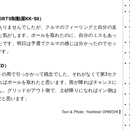
ORTS制動屋KK-SⅡ）
りませんでしたが、クルマのフィーリングと自分の走
た気がします。ポールを取れたのに、自分のミスもあっ
たです。明日は予選でクルマの感じは分かったのでセッ
です」
ED）
の周で引っかかって残念でした。それがなくて第3セク
ればポールを取れたと思います。雨が降ればチャンスに
ん。グリッドがアウト側で、土砂降りになればイン側は
だと思います」
Text & Photo: Yoshinori OHNISHI