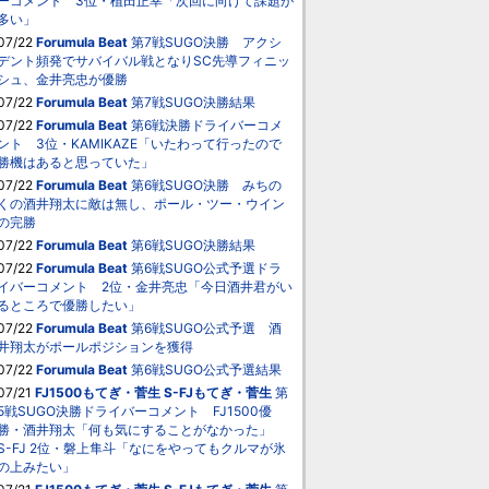
ーコメント 3位・植田正幸「次回に向けて課題が
多い」
07/22
Forumula Beat
第7戦SUGO決勝 アクシ
デント頻発でサバイバル戦となりSC先導フィニッ
シュ、金井亮忠が優勝
07/22
Forumula Beat
第7戦SUGO決勝結果
07/22
Forumula Beat
第6戦決勝ドライバーコメ
ント 3位・KAMIKAZE「いたわって行ったので
勝機はあると思っていた」
07/22
Forumula Beat
第6戦SUGO決勝 みちの
くの酒井翔太に敵は無し、ポール・ツー・ウイン
の完勝
07/22
Forumula Beat
第6戦SUGO決勝結果
07/22
Forumula Beat
第6戦SUGO公式予選ドラ
イバーコメント 2位・金井亮忠「今日酒井君がい
るところで優勝したい」
07/22
Forumula Beat
第6戦SUGO公式予選 酒
井翔太がポールポジションを獲得
07/22
Forumula Beat
第6戦SUGO公式予選結果
07/21
FJ1500もてぎ・菅生
S-FJもてぎ・菅生
第
5戦SUGO決勝ドライバーコメント FJ1500優
勝・酒井翔太「何も気にすることがなかった」
S-FJ 2位・磐上隼斗「なにをやってもクルマが氷
の上みたい」