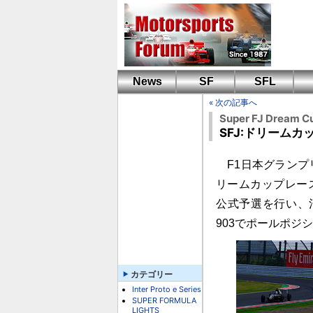
News
SF
SFL
« 次の記事へ
Super FJ Dream C
SFJ:ドリーム
F1日本グランプ
リームカップレース
公式予選を行い、
903でポールポジ
カテゴリー
Inter Proto e Series
SUPER FORMULA
LIGHTS