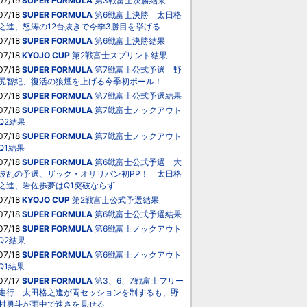
07/19
SUPER FORMULA
第3戦富士決勝結果
07/18
SUPER FORMULA
第6戦富士決勝 太田格
之進、怒涛の12台抜きで今季3勝目を挙げる
07/18
SUPER FORMULA
第6戦富士決勝結果
07/18
KYOJO CUP
第2戦富士スプリント結果
07/18
SUPER FORMULA
第7戦富士公式予選 野
尻智紀、復活の狼煙を上げる今季初ポール！
07/18
SUPER FORMULA
第7戦富士公式予選結果
07/18
SUPER FORMULA
第7戦富士ノックアウト
Q2結果
07/18
SUPER FORMULA
第7戦富士ノックアウト
Q1結果
07/18
SUPER FORMULA
第6戦富士公式予選 大
波乱の予選、ザック・オサリバン初PP！ 太田格
之進、岩佐歩夢はQ1突破ならず
07/18
KYOJO CUP
第2戦富士公式予選結果
07/18
SUPER FORMULA
第6戦富士公式予選結果
07/18
SUPER FORMULA
第6戦富士ノックアウト
Q2結果
07/18
SUPER FORMULA
第6戦富士ノックアウト
Q1結果
07/17
SUPER FORMULA
第3、6、7戦富士フリー
走行 太田格之進が両セッションを制するも、野
村勇斗が雨中で速さを見せる