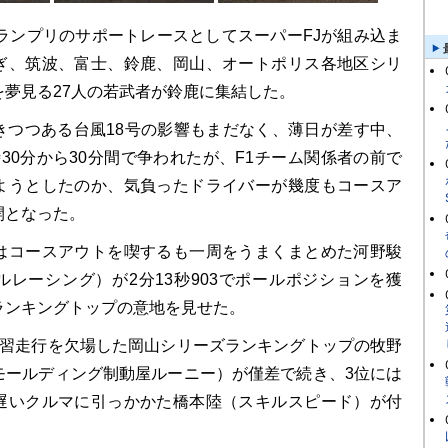
ランプリのサポートレースとしてスーパーFJが組み込ま
ぎ、筑波、富士、鈴鹿、岡山、オートポリス各地区シリ
を夢見る27人の若武者が鈴鹿に集結した。
つつある台風18号の影響もまだなく、薄日が差す中、
30分から30分間で争われたが、F1チーム関係者の前で
ようとしたのか、気負ったドライバーが幾度もコースア
開となった。
コースアウトを喫するも一周をうまくまとめた河野駿
ルレーシング）が2分13秒903でポールポジションを獲
ランキングトップの意地を見せた。
習走行を欠場した岡山シリーズランキングトップの牧野
モールディング制動屋ルーニー）が僅差で続き、3位には
遅いクルマに引っかかた橋本陸（スキルスピード）が付