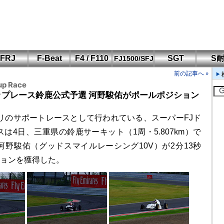
FRJ
F-Beat
F4 / F110
SGT
S
FJ1500/SFJ
F110 CUP
FIA-F4
SFJ D-Cup
鈴鹿・岡山
筑波・冨士
SFJ日本一
Aポリス
前の記事へ »
もてぎ・菅生
up Race
カップレース鈴鹿公式予選 河野駿佑がポールポジション
リのサポートレースとして行われている、スーパーFJド
は4日、三重県の鈴鹿サーキット（1周・5.807km）で
河野駿佑（グッドスマイルレーシング10V）が2分13秒
ションを獲得した。