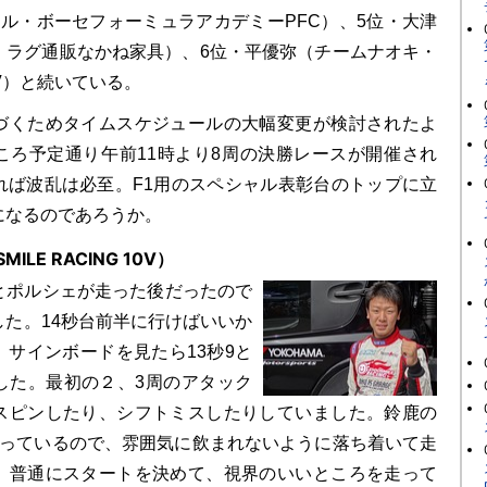
ル・ボーセフォーミュラアカデミーPFC）、5位・大津
・ラグ通販なかね家具）、6位・平優弥（チームナオキ・
V）と続いている。
くためタイムスケジュールの大幅変更が検討されたよ
ころ予定通り午前11時より8周の決勝レースが開催され
れば波乱は必至。F1用のスペシャル表彰台のトップに立
になるのであろうか。
ILE RACING 10V）
ポルシェが走った後だったので
した。14秒台前半に行けばいいか
、サインボードを見たら13秒9と
した。最初の２、3周のアタック
スピンしたり、シフトミスしたりしていました。鈴鹿の
勝っているので、雰囲気に飲まれないように落ち着いて走
。普通にスタートを決めて、視界のいいところを走って