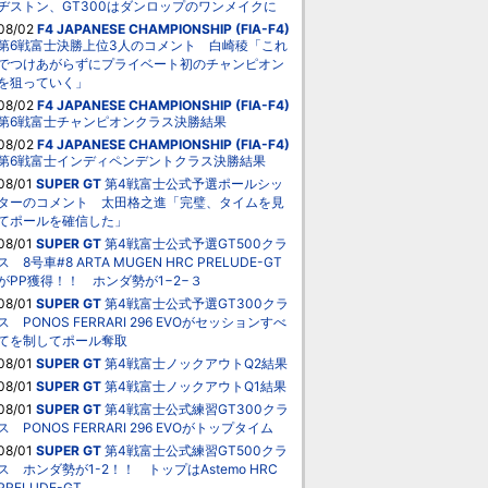
ヂストン、GT300はダンロップのワンメイクに
08/02
F4 JAPANESE CHAMPIONSHIP (FIA-F4)
第6戦富士決勝上位3人のコメント 白崎稜「これ
でつけあがらずにプライベート初のチャンピオン
を狙っていく」
08/02
F4 JAPANESE CHAMPIONSHIP (FIA-F4)
第6戦富士チャンピオンクラス決勝結果
08/02
F4 JAPANESE CHAMPIONSHIP (FIA-F4)
第6戦富士インディペンデントクラス決勝結果
08/01
SUPER GT
第4戦富士公式予選ポールシッ
ターのコメント 太田格之進「完璧、タイムを見
てポールを確信した」
08/01
SUPER GT
第4戦富士公式予選GT500クラ
ス 8号車#8 ARTA MUGEN HRC PRELUDE-GT
がPP獲得！！ ホンダ勢が1−2−３
08/01
SUPER GT
第4戦富士公式予選GT300クラ
ス PONOS FERRARI 296 EVOがセッションすべ
てを制してポール奪取
08/01
SUPER GT
第4戦富士ノックアウトQ2結果
08/01
SUPER GT
第4戦富士ノックアウトQ1結果
08/01
SUPER GT
第4戦富士公式練習GT300クラ
ス PONOS FERRARI 296 EVOがトップタイム
08/01
SUPER GT
第4戦富士公式練習GT500クラ
ス ホンダ勢が1-2！！ トップはAstemo HRC
PRELUDE-GT