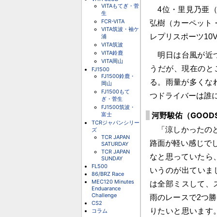
VITAもてぎ・菅
4位・里見乃亜（
生
FCR-VITA
弘樹（カーペット
VITA筑波・袖ケ
レプリスポーツ10
浦
VITA筑波
VITA鈴鹿
明日は台風が近づ
VITA岡山
うだが、現在のと
FJ1500
FJ1500鈴鹿・
る。雨量が多くな
岡山
FJ1500もて
つドライバーは誰
ぎ・菅生
FJ1500筑波・
河野駿佑（GOODSM
富士
TCRジャパンシリー
「涼しかったのと
ズ
TCR JAPAN
路面が軽い感じで
SATURDAY
TCR JAPAN
なと思っていたら
SUNDAY
FL500
いうのが出ていま
86/BRZ Race
MEC120 Minutes
は全部ミスして、
Enduarance
Challenge
雨のレースで2つ
CS2
りたいと思います
コラム