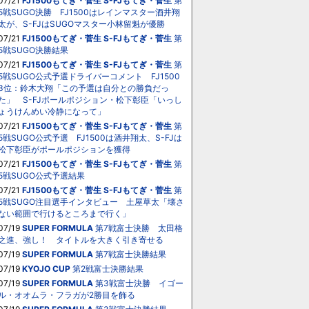
07/21
FJ1500もてぎ・菅生
S-FJもてぎ・菅生
第
5戦SUGO決勝 FJ1500はレインマスター酒井翔
太が、S-FJはSUGOマスター小林留魁が優勝
07/21
FJ1500もてぎ・菅生
S-FJもてぎ・菅生
第
5戦SUGO決勝結果
07/21
FJ1500もてぎ・菅生
S-FJもてぎ・菅生
第
5戦SUGO公式予選ドライバーコメント FJ1500
3位：鈴木大翔「この予選は自分との勝負だっ
た」 S-FJポールポジション・松下彰臣「いっし
ょうけんめい冷静になって」
07/21
FJ1500もてぎ・菅生
S-FJもてぎ・菅生
第
5戦SUGO公式予選 FJ1500は酒井翔太、S-FJは
松下彰臣がポールポジションを獲得
07/21
FJ1500もてぎ・菅生
S-FJもてぎ・菅生
第
5戦SUGO公式予選結果
07/21
FJ1500もてぎ・菅生
S-FJもてぎ・菅生
第
5戦SUGO注目選手インタビュー 土屋草太「壊さ
ない範囲で行けるところまで行く」
07/19
SUPER FORMULA
第7戦富士決勝 太田格
之進、強し！ タイトルを大きく引き寄せる
07/19
SUPER FORMULA
第7戦富士決勝結果
07/19
KYOJO CUP
第2戦富士決勝結果
07/19
SUPER FORMULA
第3戦富士決勝 イゴー
ル・オオムラ・フラガが2勝目を飾る