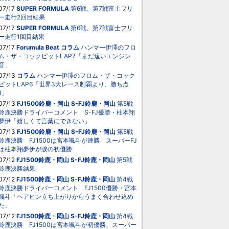
07/17
SUPER FORMULA
第6戦、第7戦富士フリ
ー走行2回目結果
07/17
SUPER FORMULA
第6戦、第7戦富士フリ
ー走行1回目結果
07/17
Forumula Beat
コラム
ハンマー伊澤のフロ
ム・ザ・コックピットLAP7「まだ遠いエンジン
音」
07/13
コラム
ハンマー伊澤のフロム・ザ・コック
ピットLAP6「世界3大レース制覇より、勝ち点
1」
07/13
FJ1500鈴鹿・岡山
S-FJ鈴鹿・岡山
第5戦
鈴鹿決勝ドライバーコメント S-FJ優勝・柱本翔
夢伊「嬉しくて言葉にできない」
07/13
FJ1500鈴鹿・岡山
S-FJ鈴鹿・岡山
第5戦
鈴鹿決勝 FJ1500は宮本颯斗が連勝 スーパーFJ
は柱本翔夢伊が涙の初優勝
07/12
FJ1500鈴鹿・岡山
S-FJ鈴鹿・岡山
第5戦
鈴鹿決勝結果
07/12
FJ1500鈴鹿・岡山
S-FJ鈴鹿・岡山
第4戦
鈴鹿決勝ドライバーコメント FJ1500優勝・宮本
颯斗「ヘアピン立ち上がりからうまく合わせ込め
た」
07/12
FJ1500鈴鹿・岡山
S-FJ鈴鹿・岡山
第4戦
鈴鹿決勝 FJ1500は宮本颯斗が初優勝、スーパー