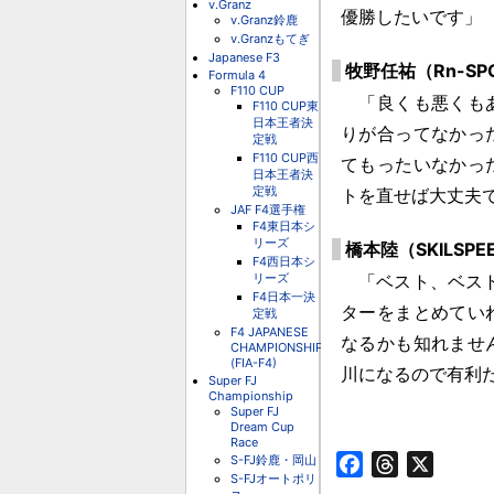
v.Granz
優勝したいです」
v.Granz鈴鹿
v.Granzもてぎ
Japanese F3
牧野任祐（Rn-SP
Formula 4
F110 CUP
「良くも悪くもあ
F110 CUP東
日本王者決
りが合ってなかっ
定戦
F110 CUP西
てもったいなかっ
日本王者決
定戦
トを直せば大丈夫
JAF F4選手権
F4東日本シ
リーズ
橋本陸（SKILSPE
F4西日本シ
リーズ
「ベスト、ベスト
F4日本一決
ターをまとめてい
定戦
F4 JAPANESE
なるかも知れませ
CHAMPIONSHIP
(FIA-F4)
川になるので有利
Super FJ
Championship
Super FJ
Dream Cup
Race
S-FJ鈴鹿・岡山
Facebook
Threads
X
S-FJオートポリ