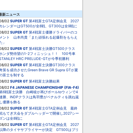
最新ニュース
08/02
SUPER GT
第4戦富士GTA定例会見 2027
カレンダーはGT500が全8戦、GT300は全9戦に
08/02
SUPER GT
第4戦富士優勝ドライバーのコ
メント 山本尚貴「また頑張れる起爆剤をもらえ
た」
08/02
SUPER GT
第4戦富士決勝GT500クラス
ホンダ勢待望の1-2フィニッシュ！！ 100号車
STANLEY HRC PRELUDE-GTが今季初勝利
08/02
SUPER GT
第4戦富士決勝GT300クラス
奇策を成功させたGreen Brave GR Supra GTが夏
の富士を制する
08/02
SUPER GT
第4戦富士決勝結果
08/02
F4 JAPANESE CHAMPIONSHIP (FIA-F4)
第6戦富士決勝 白崎稜が再びポールtoウィンで4
連勝、INDPクラスは鳥羽豊がペナルティを跳ね返
し優勝を飾る
08/02
SUPER GT
第4戦富士GTA定例会見 最終
戦もてぎ大会をダブルヘッダーで開催し2027シー
ズンは全8戦に
08/02
SUPER GT
第4戦富士GTA定例会見 2027
以降のタイヤサプライヤーが決定 GT500はブリ