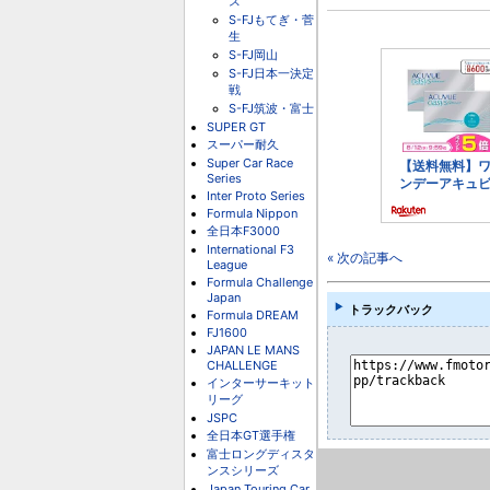
ス
S-FJもてぎ・菅
生
S-FJ岡山
S-FJ日本一決定
戦
S-FJ筑波・富士
SUPER GT
スーパー耐久
Super Car Race
Series
Inter Proto Series
Formula Nippon
全日本F3000
International F3
« 次の記事へ
League
Formula Challenge
Japan
トラックバック
Formula DREAM
FJ1600
JAPAN LE MANS
CHALLENGE
インターサーキット
リーグ
JSPC
全日本GT選手権
富士ロングディスタ
ンスシリーズ
Japan Touring Car