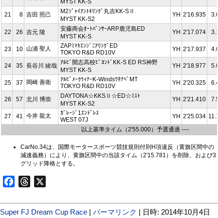
MYST KK-S
M2ｼﾞｬｲｱﾝﾄｷﾘﾝｸﾞ丸吉KK-SⅡ
21
8
吉田 照己
YH
2'16.935
3.
MYST KK-S2
安藤商会ｵｰﾄﾊﾞﾝｻｰARP鹿児島ED
22
26
吉元 陵
YH
2'17.074
3.
MYST KK-S
ZAPﾐﾏｷｴﾝｼﾞﾆｱﾘﾝｸﾞED
山浦 聖人
23
10
YH
2'17.937
4.
TOKYO R&D RD10V
ｱﾙﾋﾞ開志高校ﾋﾞﾖﾝﾄﾞKK-S ED RS神野
24
35
長谷川 綾哉
YH
2'18.977
5.
MYST KK-S
ｱﾙﾋﾞﾒｰｸｳｨﾅｰK-WindsﾜﾀﾅﾍﾞMT
岡崎 善衛
25
37
YH
2'20.325
6.
TOKYO R&D RD10V
DAYTONA☆KKSⅡ☆ED☆ﾐｽﾄ
26
57
北川 博崇
YH
2'21.410
7.
MYST KK-S2
ｶﾞﾚｰｼﾞ1ｴﾝﾄﾞﾚｽ
今井 龍太
27
41
YH
2'25.034
11.
WEST 07J
以上基準タイム（2'55.000）予選通過 ----
CarNo.34は、国際モータースポーツ競技規則付則H項違反（黄旗区間中の
減速義務）により、黄旗区間中の当該タイム（2'15.781）を削除、および3
グリッド降格とする。
Facebook
Threads
X
Super FJ Dream Cup Race
|
パーマリンク
| 日時: 2014年10月4日