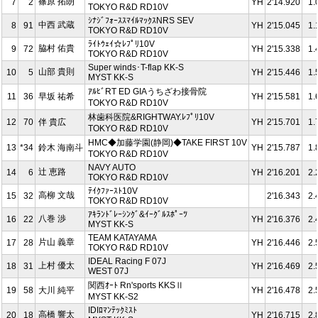
篠原 拓朗
7
2
YH
2'14.920
1.
TOKYO R&D RD10V
ｼﾅｼﾞﾌｫｰｽｽﾏｲﾙﾏｯｸｽNRS SEV
中西 武蔵
8
91
YH
2'15.045
1.
TOKYO R&D RD10V
ﾗｲﾄｳｪｲ☆ﾚﾌﾟﾘ10V
脇村 佑貴
9
72
YH
2'15.338
1.
TOKYO R&D RD10V
Super winds･T-flap KK-S
山部 貴則
10
5
YH
2'15.446
1.
MYST KK-S
ｱﾙﾋﾞRT ED GIAうちざわ接骨院
11
36
早坂 祐希
YH
2'15.581
1.
TOKYO R&D RD10V
林歯科医院&RIGHTWAY.ﾚﾌﾟﾘ10V
12
70
伴 貴広
YH
2'15.701
1.
TOKYO R&D RD10V
HMC◆加藤学園(静岡)◆TAKE FIRST 10V
13
*34
鈴木 海南斗
YH
2'15.787
1.
TOKYO R&D RD10V
NAVY AUTO
辻 恵路
14
6
YH
2'16.201
2.
TOKYO R&D RD10V
ﾃｲｸﾌｧｰｽﾄ10V
高柳 文哉
15
32
2'16.343
2.
TOKYO R&D RD10V
ｱｷﾗﾝﾄﾞﾚｰｼﾝｸﾞ&ｲｰｸﾞﾙｽﾎﾟｰﾂ
八巻 渉
16
22
YH
2'16.376
2.
MYST KK-S
TEAM KATAYAMA
片山 義章
17
28
YH
2'16.446
2.
TOKYO R&D RD10V
IDEAL Racing F 07J
上村 優太
18
31
YH
2'16.469
2.
WEST 07J
関西ｵｰﾄ Rn'sports KKSⅡ
19
58
大川 純平
YH
2'16.478
2.
MYST KK-S2
IDIﾛﾏﾝﾃｯｸﾐｽﾄ
高橋 響太
20
18
YH
2'16.715
2.