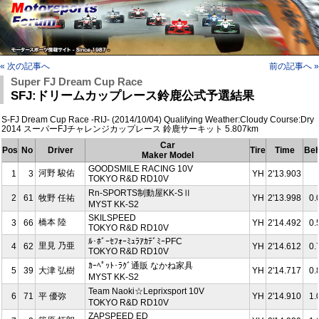
« 次の記事へ
前の記事へ »
Super FJ Dream Cup Race
SFJ:ドリームカップレース鈴鹿公式予選結果
S-FJ Dream Cup Race -RIJ- (2014/10/04) Qualifying Weather:Cloudy Course:Dry
2014 スーパーFJチャレンジカップレース 鈴鹿サーキット 5.807km
Car
Pos
No
Driver
Tire
Time
Beh
Maker Model
GOODSMILE RACING 10V
河野 駿佑
1
3
YH
2'13.903
TOKYO R&D RD10V
Rn-SPORTS制動屋KK-SⅡ
2
61
牧野 任祐
YH
2'13.998
0.
MYST KK-S2
SKILSPEED
橋本 陸
3
66
YH
2'14.492
0.
TOKYO R&D RD10V
ﾙ･ﾎﾞｰｾﾌｫｰﾐｭﾗｱｶﾃﾞﾐｰPFC
里見 乃亜
4
62
YH
2'14.612
0.
TOKYO R&D RD10V
ｶｰﾍﾟｯﾄ･ﾗｸﾞ通販 なかね家具
5
39
大津 弘樹
YH
2'14.717
0.
MYST KK-S2
Team Naoki☆Leprixsport 10V
6
71
平 優弥
YH
2'14.910
1.
TOKYO R&D RD10V
ZAPSPEED ED