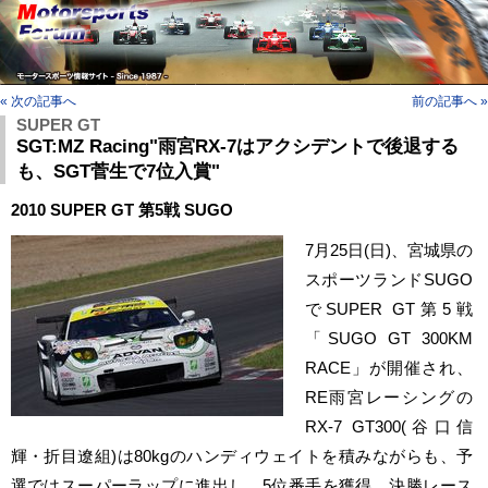
« 次の記事へ
前の記事へ »
SUPER GT
SGT:MZ Racing"雨宮RX-7はアクシデントで後退する
も、SGT菅生で7位入賞"
2010 SUPER GT 第5戦 SUGO
7月25日(日)、宮城県の
スポーツランドSUGO
でSUPER GT第5戦
「SUGO GT 300KM
RACE」が開催され、
RE雨宮レーシングの
RX-7 GT300(谷口信
輝・折目遼組)は80kgのハンディウェイトを積みながらも、予
選ではスーパーラップに進出し、5位番手を獲得。決勝レース