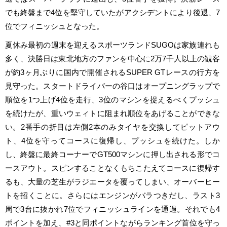
でも終盤まで4位を堅守していたがアクシデントにより後退、7
位でフィニッシュとなった。
夏休み最初の週末を迎えるスポーツランドSUGOは家族連れも
多く、決勝日は東北地方のファンを中心に2万7千人以上の観客
が約3ヶ月ぶりに国内で開催されるSUPER GTレースの行方を
見守った。スタートドライバーの谷口はオープニングラップで
順位を1つ上げ4位を走行、3位のマシンを捉えるべくプッシュ
を続けたが、重いウェィトに阻まれ順位をあげることができな
い。2番手の折目は左側2本のみタイヤを交換してピットアウ
ト、4位を守ってコースに復帰し、プッシュを続けた。しか
し、終盤に最終コーナーでGT500マシンに押し出される形でコ
ースアウト。スピンすることなくもちこたえてコースに復帰す
るも、大量の芝生がラジエータを覆ってしまい、オーバーヒー
トを招くことに。さらにはエンジンがバラつきだし、ラスト3
周で3台に抜かれ7位でフィニッシュラインを通過。それでも4
ポイントを加え、#3と同ポイントながらランキング首位を守っ