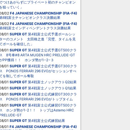
でつけあがらずにプライベート初のチャンピオン
を狙っていく」
08/02
F4 JAPANESE CHAMPIONSHIP (FIA-F4)
第6戦富士チャンピオンクラス決勝結果
08/02
F4 JAPANESE CHAMPIONSHIP (FIA-F4)
第6戦富士インディペンデントクラス決勝結果
08/01
SUPER GT
第4戦富士公式予選ポールシッ
ターのコメント 太田格之進「完璧、タイムを見
てポールを確信した」
08/01
SUPER GT
第4戦富士公式予選GT500クラ
ス 8号車#8 ARTA MUGEN HRC PRELUDE-GT
がPP獲得！！ ホンダ勢が1−2−３
08/01
SUPER GT
第4戦富士公式予選GT300クラ
ス PONOS FERRARI 296 EVOがセッションすべ
てを制してポール奪取
08/01
SUPER GT
第4戦富士ノックアウトQ2結果
08/01
SUPER GT
第4戦富士ノックアウトQ1結果
08/01
SUPER GT
第4戦富士公式練習GT300クラ
ス PONOS FERRARI 296 EVOがトップタイム
08/01
SUPER GT
第4戦富士公式練習GT500クラ
ス ホンダ勢が1-2！！ トップはAstemo HRC
PRELUDE-GT
08/01
SUPER GT
第4戦富士公式練習結果
08/01
F4 JAPANESE CHAMPIONSHIP (FIA-F4)