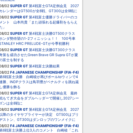
08/02
SUPER GT
第4戦富士GTA定例会見 2027
カレンダーはGT500が全8戦、GT300は全9戦に
08/02
SUPER GT
第4戦富士優勝ドライバーのコ
メント 山本尚貴「また頑張れる起爆剤をもらえ
た」
08/02
SUPER GT
第4戦富士決勝GT500クラス
ホンダ勢待望の1-2フィニッシュ！！ 100号車
STANLEY HRC PRELUDE-GTが今季初勝利
08/02
SUPER GT
第4戦富士決勝GT300クラス
奇策を成功させたGreen Brave GR Supra GTが夏
の富士を制する
08/02
SUPER GT
第4戦富士決勝結果
08/02
F4 JAPANESE CHAMPIONSHIP (FIA-F4)
第6戦富士決勝 白崎稜が再びポールtoウィンで4
連勝、INDPクラスは鳥羽豊がペナルティを跳ね返
し優勝を飾る
08/02
SUPER GT
第4戦富士GTA定例会見 最終
戦もてぎ大会をダブルヘッダーで開催し2027シー
ズンは全8戦に
08/02
SUPER GT
第4戦富士GTA定例会見 2027
以降のタイヤサプライヤーが決定 GT500はブリ
ヂストン、GT300はダンロップのワンメイクに
08/02
F4 JAPANESE CHAMPIONSHIP (FIA-F4)
第6戦富士決勝上位3人のコメント 白崎稜「これ