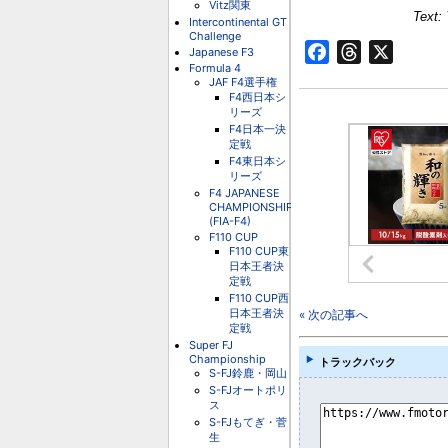
Vitz関東
Text:
Intercontinental GT
Challenge
Facebook
Threads
X
Japanese F3
Formula 4
JAF F4選手権
F4西日本シ
リーズ
F4日本一決
定戦
F4東日本シ
リーズ
F4 JAPANESE
CHAMPIONSHIP
(FIA-F4)
F110 CUP
F110 CUP東
日本王者決
定戦
F110 CUP西
日本王者決
« 次の記事へ
定戦
Super FJ
Championship
トラックバック
S-FJ鈴鹿・岡山
S-FJオートポリ
ス
S-FJもてぎ・菅
生