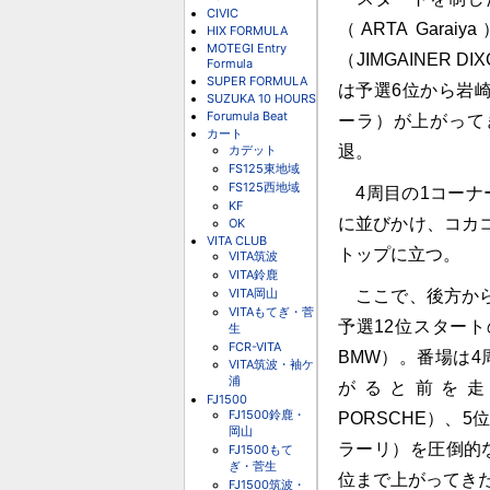
CIVIC
（ARTA Gar
HIX FORMULA
MOTEGI Entry
（JIMGAINER D
Formula
SUPER FORMULA
は予選6位から岩崎
SUZUKA 10 HOURS
Forumula Beat
ーラ）が上がって
カート
カデット
退。
FS125東地域
FS125西地域
4周目の1コーナ
KF
に並びかけ、コカ
OK
VITA CLUB
トップに立つ。
VITA筑波
VITA鈴鹿
VITA岡山
ここで、後方から
VITAもてぎ・菅
予選12位スター
生
FCR-VITA
BMW）。番場は
VITA筑波・袖ケ
浦
がると前を走る
FJ1500
FJ1500鈴鹿・
PORSCHE）、5位
岡山
ラーリ）を圧倒的
FJ1500もて
ぎ・菅生
位まで上がってき
FJ1500筑波・