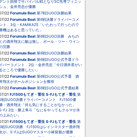
デント頻発でサバイバル戦となりSC先導フィニッ
シュ、金井亮忠が優勝
07/22
Forumula Beat
第7戦SUGO決勝結果
07/22
Forumula Beat
第6戦決勝ドライバーコメ
ント 3位・KAMIKAZE「いたわって行ったので
勝機はあると思っていた」
07/22
Forumula Beat
第6戦SUGO決勝 みちの
くの酒井翔太に敵は無し、ポール・ツー・ウイン
の完勝
07/22
Forumula Beat
第6戦SUGO決勝結果
07/22
Forumula Beat
第6戦SUGO公式予選ドラ
イバーコメント 2位・金井亮忠「今日酒井君がい
るところで優勝したい」
07/22
Forumula Beat
第6戦SUGO公式予選 酒
井翔太がポールポジションを獲得
07/22
Forumula Beat
第6戦SUGO公式予選結果
07/21
FJ1500もてぎ・菅生
S-FJもてぎ・菅生
第
5戦SUGO決勝ドライバーコメント FJ1500優
勝・酒井翔太「何も気にすることがなかった」
S-FJ 2位・磐上隼斗「なにをやってもクルマが氷
の上みたい」
07/21
FJ1500もてぎ・菅生
S-FJもてぎ・菅生
第
5戦SUGO決勝 FJ1500はレインマスター酒井翔
太が、S-FJはSUGOマスター小林留魁が優勝