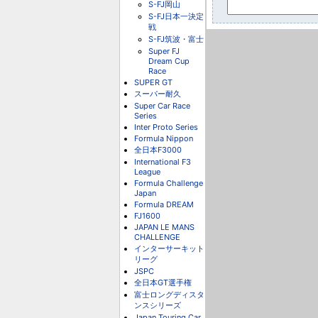
S-FJ岡山
S-FJ日本一決定
戦
S-FJ筑波・富士
Super FJ
Dream Cup
Race
SUPER GT
スーパー耐久
Super Car Race
Series
Inter Proto Series
Formula Nippon
全日本F3000
International F3
League
Formula Challenge
Japan
Formula DREAM
FJ1600
JAPAN LE MANS
CHALLENGE
インターサーキット
リーグ
JSPC
全日本GT選手権
富士ロングディスタ
ンスシリーズ
Japan Touring Car