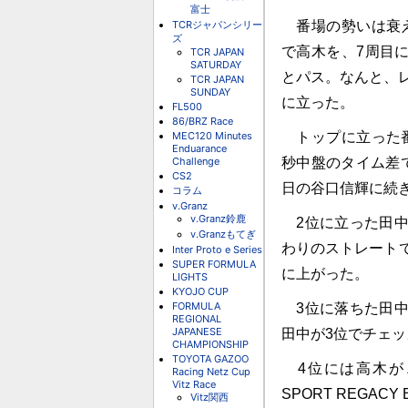
富士
TCRジャパンシリー
番場の勢いは衰え
ズ
で高木を、7周目
TCR JAPAN
SATURDAY
とパス。なんと、
TCR JAPAN
SUNDAY
に立った。
FL500
86/BRZ Race
MEC120 Minutes
トップに立った番
Enduarance
Challenge
秒中盤のタイム差
CS2
日の谷口信輝に続
コラム
v.Granz
v.Granz鈴鹿
2位に立った田中
v.Granzもてぎ
わりのストレート
Inter Proto e Series
SUPER FORMULA
に上がった。
LIGHTS
KYOJO CUP
FORMULA
3位に落ちた田中
REGIONAL
JAPANESE
田中が3位でチェ
CHAMPIONSHIP
TOYOTA GAZOO
4位には高木が、
Racing Netz Cup
Vitz Race
SPORT REGA
Vitz関西