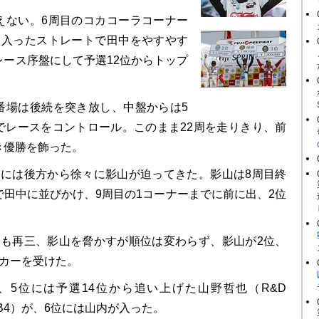
ない。6周目のコカコーラコーナー
に入ったストレートで田中をやすやす
レース序盤にして予選12位からトップ
場は後続を突き放し、中盤からは5
でレースをコントロール。このまま22周を走りきり、前
き優勝を飾った。
には後方から徐々に影山が迫ってきた。影山は8周目終
で田中に並びかけ、9周目の1コーナーまでに前に出、2位
も再三、影山を脅かすが順位は変わらず、影山が2位、
ッカーを受けた。
5位には予選14位から追い上げた山野哲也（R&D
CY B4）が、6位には山内が入った。