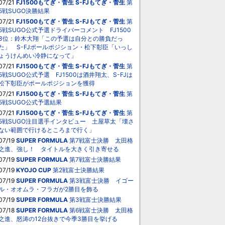
07/21
FJ1500もてぎ・菅生
S-FJもてぎ・菅生
第
5戦SUGO決勝結果
07/21
FJ1500もてぎ・菅生
S-FJもてぎ・菅生
第
5戦SUGO公式予選ドライバーコメント FJ1500
3位：鈴木大翔「この予選は自分との勝負だっ
た」 S-FJポールポジション・松下彰臣「いっし
ょうけんめい冷静になって」
07/21
FJ1500もてぎ・菅生
S-FJもてぎ・菅生
第
5戦SUGO公式予選 FJ1500は酒井翔太、S-FJは
松下彰臣がポールポジションを獲得
07/21
FJ1500もてぎ・菅生
S-FJもてぎ・菅生
第
5戦SUGO公式予選結果
07/21
FJ1500もてぎ・菅生
S-FJもてぎ・菅生
第
5戦SUGO注目選手インタビュー 土屋草太「壊さ
ない範囲で行けるところまで行く」
07/19
SUPER FORMULA
第7戦富士決勝 太田格
之進、強し！ タイトルを大きく引き寄せる
07/19
SUPER FORMULA
第7戦富士決勝結果
07/19
KYOJO CUP
第2戦富士決勝結果
07/19
SUPER FORMULA
第3戦富士決勝 イゴー
ル・オオムラ・フラガが2勝目を飾る
07/19
SUPER FORMULA
第3戦富士決勝結果
07/18
SUPER FORMULA
第6戦富士決勝 太田格
之進、怒涛の12台抜きで今季3勝目を挙げる