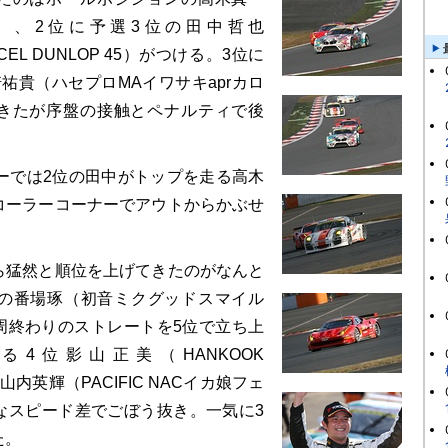
aiya）、2位に予選3位の田中哲也
IXCEL DUNLOP 45）がつける。3位に
祐貴（ハセプロMAイワサキaprカロ
きたが序盤の接触とペナルティで後
ーでは2位の田中がトップを走る高木
コーラーコーナーでアウトからかぶせ
猛然と順位を上げてきたのがなんと
トの番場琢（初音ミクグッドスマイル
4周終わりのストレートを5位で立ち上
4位影山正美（HANKOOK
山内英輝（PACIFIC NACイカ娘フェ
なスピード差でごぼう抜き。一気に3
た。