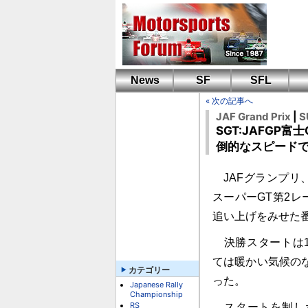
News
SF
SFL
« 次の記事へ
JAF Grand Prix
|
S
SGT:JAFGP
倒的なスピード
JAFグランプリ
スーパーGT第2レ
追い上げをみせた
決勝スタートは1
ては暖かい気候の
カテゴリー
った。
Japanese Rally
Championship
RS
スタートを制し