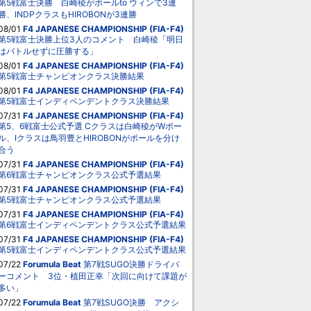
第5戦富士決勝 白崎稜がポールto ウィンで3連
勝、INDPクラスもHIROBONが3連勝
08/01
F4 JAPANESE CHAMPIONSHIP (FIA-F4)
第5戦富士決勝上位3人のコメント 白崎稜「明日
はバトルせずに圧勝する」
08/01
F4 JAPANESE CHAMPIONSHIP (FIA-F4)
第5戦富士チャンピオンクラス決勝結果
08/01
F4 JAPANESE CHAMPIONSHIP (FIA-F4)
第5戦富士インディペンデントクラス決勝結果
07/31
F4 JAPANESE CHAMPIONSHIP (FIA-F4)
第5、6戦富士公式予選 Cクラスは白崎稜がWポー
ル、Iクラスは鳥羽豊とHIROBONがポールを分け
合う
07/31
F4 JAPANESE CHAMPIONSHIP (FIA-F4)
第6戦富士チャンピオンクラス公式予選結果
07/31
F4 JAPANESE CHAMPIONSHIP (FIA-F4)
第5戦富士チャンピオンクラス公式予選結果
07/31
F4 JAPANESE CHAMPIONSHIP (FIA-F4)
第6戦富士インディペンデントクラス公式予選結果
07/31
F4 JAPANESE CHAMPIONSHIP (FIA-F4)
第5戦富士インディペンデントクラス公式予選結果
07/22
Forumula Beat
第7戦SUGO決勝ドライバ
ーコメント 3位・植田正幸「次回に向けて課題が
多い」
07/22
Forumula Beat
第7戦SUGO決勝 アクシ