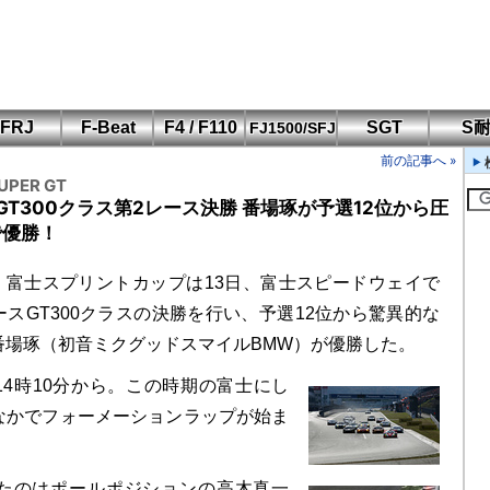
FRJ
F-Beat
F4 / F110
SGT
S
FJ1500/SFJ
F110 CUP
FIA-F4
SFJ D-Cup
鈴鹿・岡山
筑波・冨士
SFJ日本一
Aポリス
前の記事へ »
もてぎ・菅生
UPER GT
富士GT300クラス第2レース決勝 番場琢が予選12位から圧
で優勝！
、富士スプリントカップは13日、富士スピードウェイで
ースGT300クラスの決勝を行い、予選12位から驚異的な
番場琢（初音ミクグッドスマイルBMW）が優勝した。
4時10分から。この時期の富士にし
なかでフォーメーションラップが始ま
たのはポールポジションの高木真一