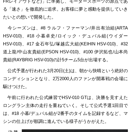
FRレイアウトなど)」に準拠し、モータースポーツの原点であ
る「速さ」を徹底的に追求。お客様に夢と感動を提供していき
たいとの想いで開発した。
今シーズンは、#8 ラルフ・ファーマン/井出有治組(ARTA
HSV-010)、#18 小暮卓史/ロイック・デュバル組(ウイダー
HSV-010)、#17 金石年弘/塚越広大組(KEIHIN HSV-010)、#32
道上龍/中山友貴組(EPSON HSV-010)、#100 伊沢拓也/山本尚
貴組(RAYBRIG HSV-010)の計5チーム5台が出場する。
公式予選が行われた3月20日(土)は、朝から快晴という絶好の
コンディションとなり、2万2000人のファンが開幕戦の会場に
駆けつけた。
午前に行われた公式練習でHSV-010 GTは、決勝を見すえた
ロングラン主体の走行を重ねていく。そして公式予選1回目で
は、#18 小暮/デュバル組が2番手のタイムを記録するなど、マ
シンの仕上げが順調に進んでいる様子がうかがえた。