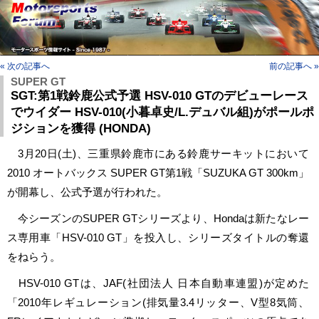
« 次の記事へ
前の記事へ »
SUPER GT
SGT:第1戦鈴鹿公式予選 HSV-010 GTのデビューレース
でウイダー HSV-010(小暮卓史/L.デュバル組)がポールポ
ジションを獲得 (HONDA)
3月20日(土)、三重県鈴鹿市にある鈴鹿サーキットにおいて
2010 オートバックス SUPER GT第1戦「SUZUKA GT 300km」
が開幕し、公式予選が行われた。
今シーズンのSUPER GTシリーズより、Hondaは新たなレー
ス専用車「HSV-010 GT」を投入し、シリーズタイトルの奪還
をねらう。
HSV-010 GTは、JAF(社団法人 日本自動車連盟)が定めた
「2010年レギュレーション(排気量3.4リッター、V型8気筒、