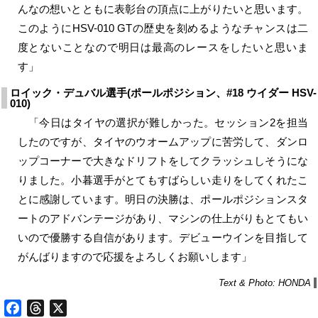
んなの想いとともに表彰台の頂点に上がりたいと思います。
このようにHSV-010 GTの歴史を刻めるようなチャンスは二
度とないことなので明日は最高のレースをしたいと思いま
す」
ロイック・デュバル選手(ポールポジション、#18 ウイダー HSV-
010)
「今日はタイヤの選択が難しかった。セッション2を担当
したのですが、タイヤのウオームアップに苦労して、ダンロ
ップコーナーで大きなドリフトをしてクラッシュしそうにな
りました。小暮選手がとてもすばらしい走りをしてくれたこ
とに感謝しています。明日の決勝は、ポールポジションスタ
ートのアドバンテージがあり、マシンの仕上がりもとてもい
いので優勝する自信があります。デビューウインを目指して
がんばりますので応援をよろしくお願いします」
Text & Photo: HONDA
Facebook
Threads
X