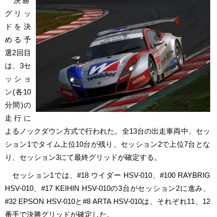
決勝
グリッ
ドを決
める予
選2回目
は、3セ
ッショ
ン(各10
分間)の
走行に
よるノックダウン方式で行われた。全13台の出走車両中、セッ
ション1でタイム上位10台が残り、セッション2で上位7台とな
り、セッション3にて最終グリッドが確定する。
セッション1では、#18 ウイダー HSV-010、#100 RAYBRIG
HSV-010、#17 KEIHIN HSV-010の3台がセッション2に進み、
#32 EPSON HSV-010と#8 ARTA HSV-010は、それぞれ11、12
番手で決勝グリッドが確定した。