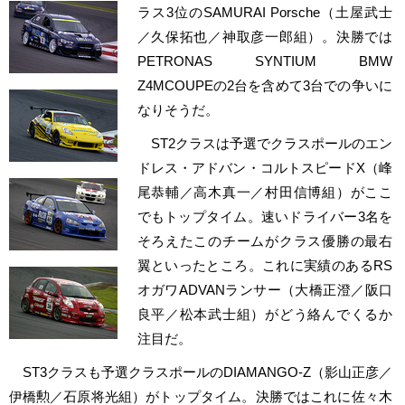
ラス3位のSAMURAI Porsche（土屋武士
／久保拓也／神取彦一郎組）。決勝では
PETRONAS SYNTIUM BMW
Z4MCOUPEの2台を含めて3台での争いに
なりそうだ。
ST2クラスは予選でクラスポールのエン
ドレス・アドバン・コルトスピードX（峰
尾恭輔／高木真一／村田信博組）がここ
でもトップタイム。速いドライバー3名を
そろえたこのチームがクラス優勝の最右
翼といったところ。これに実績のあるRS
オガワADVANランサー（大橋正澄／阪口
良平／松本武士組）がどう絡んでくるか
注目だ。
ST3クラスも予選クラスポールのDIAMANGO-Z（影山正彦／
伊橋勲／石原将光組）がトップタイム。決勝ではこれに佐々木