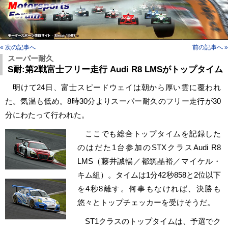
« 次の記事へ
前の記事へ »
スーパー耐久
S耐:第2戦富士フリー走行 Audi R8 LMSがトップタイム
明けて24日、富士スピードウェイは朝から厚い雲に覆われ
た。気温も低め。8時30分よりスーパー耐久のフリー走行が30
分にわたって行われた。
ここでも総合トップタイムを記録した
のはだた1台参加のSTXクラスAudi R8
LMS（藤井誠暢／都筑晶裕／マイケル・
キム組）。タイムは1分42秒858と2位以下
を4秒8離す。何事もなければ、決勝も
悠々とトップチェッカーを受けそうだ。
ST1クラスのトップタイムは、予選でク