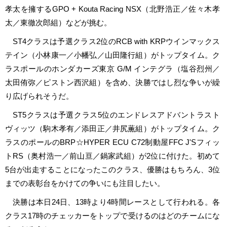
孝太を擁するGPO + Kouta Racing NSX（北野浩正／佐々木孝
太／東徹次郎組）などが挑む。
ST4クラスは予選クラス2位のRCB with KRPウインマックス
テイン（小林康一／小幡弘／山田隆行組）がトップタイム。ク
ラスポールのホンダカーズ東京 G/M インテグラ（塩谷烈州／
太田侑弥／ピストン西沢組）を含め、決勝ではし烈な争いが繰
り広げられそうだ。
ST5クラスは予選クラス5位のエンドレスアドバントラスト
ヴィッツ（駒木孝有／添田正／井尻薫組）がトップタイム。ク
ラスのポールのBRP☆HYPER ECU C72制動屋FFC J'Sフィッ
トRS（奥村浩一／前山亘／鍋家武組）が2位に付けた。初めて
5台が出走することになったこのクラス、優勝はもちろん、3位
までの表彰台をかけての争いにも注目したい。
決勝は本日24日、13時より4時間レースとして行われる。各
クラス17時のチェッカーをトップで受けるのはどのチームにな