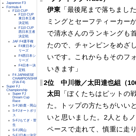
Japanese F3
Formula 4
伊東
「最後尾まで落ちまし
F110 CUP
F110 CUP
東日本王者
ミングとセーフティーカー
決定戦
F110 CUP
で清水さんのランキングも
西日本王者
決定戦
JAF F4選手権
たので、チャンピンをめざ
F4東日本シ
リーズ
いです。これからもそのフ
F4西日本シ
リーズ
F4日本一決
いきます」
定戦
F4 JAPANESE
CHAMPIONSHIP
2位 中川徹／太田達也組（106号車
(FIA-F4)
Super FJ
Championship
太田
「ぼくたちはピットの
Super FJ
Dream Cup
Race
た。トップの方たちがいい
S-FJ鈴鹿・岡山
S-FJオートポリ
ス
いと思いました。2人とも
S-FJもてぎ・菅
生
ペースで走れて、慎重に走
S-FJ岡山
S-FJ日本一決定