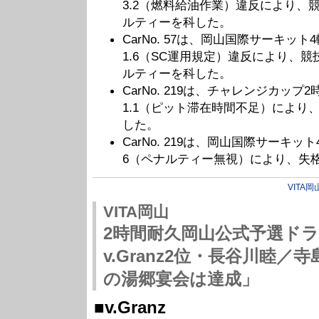
3.2（燃料給油作業）違反により、
ルティーを科した。
CarNo. 57は、岡山国際サーキッ
1.6（SC運用規定）違反により、競
ルティーを科した。
CarNo. 219は、チャレンジカッ
1.1（ピット滞在時間不足）により
した。
CarNo. 219は、岡山国際サーキ
6（ペナルティー無視）により、失
VITA岡
VITA岡山
2時間耐久岡山公式予選ド
v.Granz2位・長谷川睦
の湯郷宴会は達成」
■v.Granz