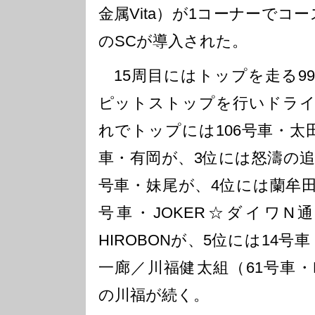
金属Vita）が1コーナーでコ
のSCが導入された。
15周目にはトップを走る99
ピットストップを行いドライ
れでトップには106号車・太
車・有岡が、3位には怒濤の追
号車・妹尾が、4位には蘭牟田政
号車・JOKER☆ダイワN通
HIROBONが、5位には14
一廊／川福健太組（61号車・KOO′
の川福が続く。