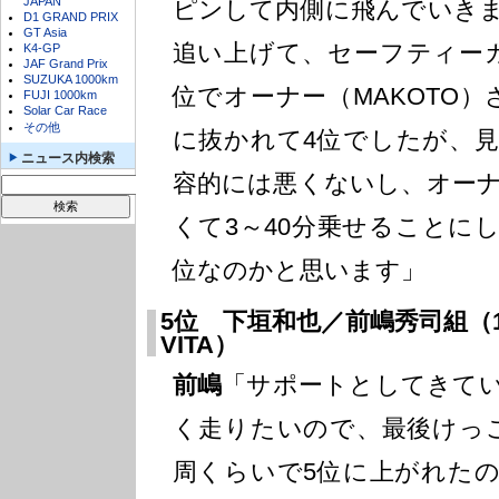
JAPAN
ピンして内側に飛んでいき
D1 GRAND PRIX
GT Asia
追い上げて、セーフティー
K4-GP
JAF Grand Prix
SUZUKA 1000km
位でオーナー（MAKOTO
FUJI 1000km
Solar Car Race
その他
に抜かれて4位でしたが、
ニュース内検索
容的には悪くないし、オー
くて3～40分乗せることに
位なのかと思います」
5位 下垣和也／前嶋秀司組（14
VITA）
前嶋
「サポートとしてきて
く走りたいので、最後けっ
周くらいで5位に上がれた