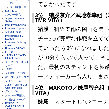
でよかったです」
戦
S-FJ筑波・富士
SUPER GT
3位 猪股京介／武地孝幸組（39号
スーパー耐久
Super Car Race
TMR VITA）
Series
Inter Proto Series
猪股
「初めて雨の岡山を走
Formula Nippon
全日本F3000
International F3
チームが完璧な作戦を立て
League
Formula Challenge
Japan
ていったら3位になれまし
Formula DREAM
FJ1600
JAPAN LE MANS
が10分くらいで入って、そ
CHALLENGE
インターサーキット
リーグ
た。最初のスティントを極
JSPC
全日本GT選手権
ーフティーカーも入り、ま
富士ロングディスタ
ンスシリーズ
Japan Touring Car
4位 MAKOTO／妹尾智充組
Championship
グループA
VITA）
スーパーN1耐久
N1耐久シリーズ
妹尾
「スタートして2コー
PORSCHE
CARRERA CUP