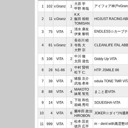
大原 学
アイフォア神戸vGran
1
102
v.Granz
1
甲野 将哉
K.K
2
11
v.Granz
2
飯田 裕樹
HOJUST RACING AB
TOMISAN
清水 康友
ENDLESS☆カーブテ
3
75
VITA
1
伊東 黎明
長谷川 睦
4
81
v.Granz
3
寺島 大
CLEANLIFE ITAL AB
大野 宗
中川 徹
5
106
VITA
2
Giddy Up VITA
太田 達也
中村 賢明
6
28
N1-86
1
HTP. JSMILE 86
松下 仁
猪股 京介
7
39
VITA
3
odula TONE TMR VIT
武地 孝幸
MAKOTO
8
88
VITA
4
まこと君VITA
妹尾 智充
下垣 和也
9
14
VITA
5
SOUEISHA-VITA
前嶋 秀司
蘭牟田 政治
10
4
VITA
6
JOKER☆ダイワN通
HIROBON
松本 匡史
m・dent with萬雲塾VI
11
999
VITA
7
徳升 広平