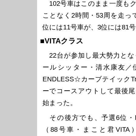
102号車はこのまま一度も
ことなく2時間・53周を走っ
位には11号車が、3位には81
■VITAクラス
22台が参加し最大勢力となっ
ールシッター・清水康友／伊
ENDLESS☆カーブテイックT
ーでコースアウトして最後尾
始まった。
その後方でも、予選6位・M
（88号車・まこと君VIT