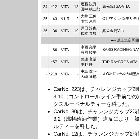
近藤 説秀
恵光院TSA-VITA
24
*12
VITA
18
田中 徳二郎
大井 正伸
OTPアクレTSモリモト
25
43
N1-R
2
雨宮 恵司
戸田 淳也
真栄金属Vita
26
36
VITA
19
松本 恭典
---- 以上規定周回
中西 亮平
BASIS RACING☆NA
-
66
VITA
-
有岡 綾平
武連 良治
-
*57
VITA
-
TBR RAYBROS VITA
中野 匠
中島 僚斗
＆Gｺｰﾎﾟﾚｰｼｮﾝ大崎塾V
-
*219
VITA
-
大崎 達也
CarNo. 223は、チャレンジカッ
3.10（コントロールライン手前で
グスルーペナルティーを科した。
CarNo. 80は、チャレンジカップ
3.2（燃料給油作業）違反により、
ルティーを科した。
CarNo. 12は、チャレンジカップ