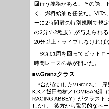
回行う義務がある。その際、
く、燃料給油も任意だ。VITA、
ーに2時間耐久特別規則で規
の3分の2程度）が与えられ
20分以上ドライブしなければ
SCは1周を回ってピットロ
時間レースの幕が開いた。
■v.Granzクラス
3台が参加したv.Granzは、
K.K／飯田裕樹／TOMISAN組（
RACING ABBEY）がクラ
しかし、後方から驚異的なペ