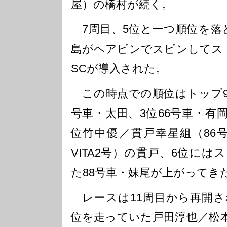
屋）の橋村が続く。
7周目、5位と一つ順位を落と
島がヘアピンでスピンしてス
SCが導入された。
この時点での順位はトップ99
号車・太田、3位66号車・有岡
位竹中優／貫戸幸星組（86号車・
VITA2号）の貫戸、6位に
た88号車・妹尾が上がってき
レースは11周目から再開され
位を走っていた戸田淳也／松本