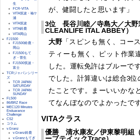
生
が、健闘したと思います」
FCR-VITA
VITA筑波・袖ケ
浦
3位 長谷川睦／寺島大／大野
VITA筑波
VITA鈴鹿
CLEANLIFE ITAL ABBEY）
VITA岡山
FJ1500
大野
「スピンも無く、コー
FJ1500鈴鹿・
岡山
ティーも無く、ピット作業
FJ1500もて
ぎ・菅生
FJ1500筑波・
した。運転免許はブルーで
富士
TCRジャパンシリー
でした。計算違いは総合3位
ズ
TCR JAPAN
SATURDAY
たことです。まーいいかな
TCR JAPAN
SUNDAY
FL500
てなんぼなのでよかったで
86/BRZ Race
MEC120 Minutes
Enduarance
Challenge
VITAクラス
CS2
コラム
v.Granz
優勝 清水康友／伊東黎明組（7
v.Granz鈴鹿
ーブテイックTrace）
v.Granzもてぎ