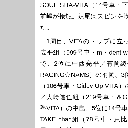
SOUEISHA-VITA（14号
前嶋が接触。妹尾はスピンを
た。
1周目、VITAのトップに立
広平組（999号車・m・dent w
で、2位に中西亮平／有岡綾平
RACING☆NAMS）の有岡
（106号車・Giddy Up VI
／大崎達也組（219号車・＆
塾VITA）の中島、5位に14
TAKE chan組（78号車・恵