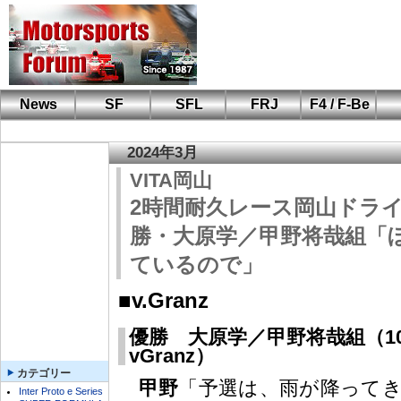
News
SF
SFL
FRJ
F4 / F-Be
F110 CUP
FIA-F4
F-Beat
も
SF
鈴
筑
S
A
2024年3月
VITA岡山
2時間耐久レース岡山ドラ
勝・大原学／甲野将哉組「
ているので」
■v.Granz
優勝 大原学／甲野将哉組（1
vGranz）
カテゴリー
甲野
「予選は、雨が降って
Inter Proto e Series