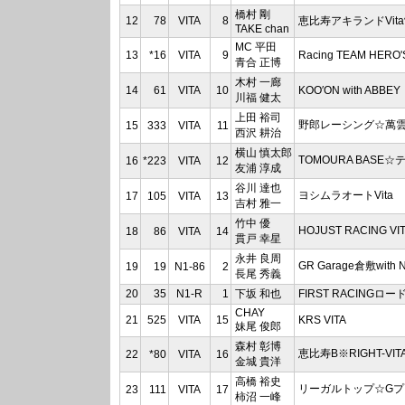
橋村 剛
12
78
VITA
8
恵比寿アキランドVit
TAKE chan
MC 平田
13
*16
VITA
9
Racing TEAM HERO'
青合 正博
木村 一廊
14
61
VITA
10
KOO′ON with ABBEY
川福 健太
上田 裕司
野郎レーシング☆萬雲塾
15
333
VITA
11
西沢 耕治
横山 慎太郎
TOMOURA BASE☆テ
16
*223
VITA
12
友浦 淳成
谷川 達也
ヨシムラオートVita
17
105
VITA
13
吉村 雅一
竹中 優
HOJUST RACING VI
18
86
VITA
14
貫戸 幸星
永井 良周
GR Garage倉敷with 
19
19
N1-86
2
長尾 秀義
20
35
N1-R
1
下坂 和也
FIRST RACINGロ
CHAY
21
525
VITA
15
KRS VITA
妹尾 俊郎
森村 彰博
恵比寿B※RIGHT-VIT
22
*80
VITA
16
金城 貴洋
高橋 裕史
リーガルトップ☆Gプラ
23
111
VITA
17
柿沼 一峰