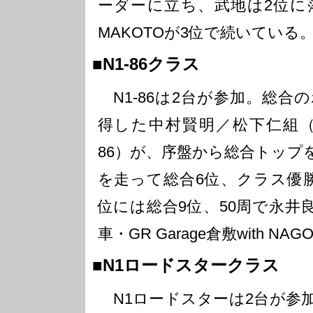
ーダーに立ち、武地は2位に
MAKOTOが3位で続いている
■N1-86クラス
N1-86は2台が参加。総合
得した中村賢明／松下仁組（28号
86）が、序盤から総合トップ
を走って総合6位、クラス優
位には総合9位、50周で永井
車・GR Garage倉敷with N
■N1ロードスタークラス
N1ロードスターは2台が参加