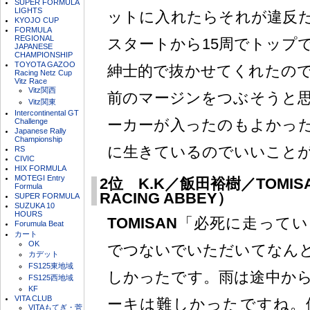
SUPER FORMULA
LIGHTS
ットに入れたらそれが違反
KYOJO CUP
FORMULA
REGIONAL
スタートから15周でトップで
JAPANESE
CHAMPIONSHIP
TOYOTA GAZOO
紳士的で抜かせてくれたの
Racing Netz Cup
Vitz Race
Vitz関西
前のマージンをつぶそうと
Vitz関東
Intercontinental GT
ーカーが入ったのもよかっ
Challenge
Japanese Rally
Championship
に生きているのでいいこと
RS
CIVIC
HIX FORMULA
MOTEGI Entry
2位 K.K／飯田裕樹／TOMIS
Formula
RACING ABBEY）
SUPER FORMULA
SUZUKA 10
HOURS
TOMISAN
「必死に走ってい
Forumula Beat
カート
OK
でつないでいただいてなん
カデット
FS125東地域
しかったです。雨は途中か
FS125西地域
KF
VITA CLUB
ーキは難しかったですね。
VITAもてぎ・菅