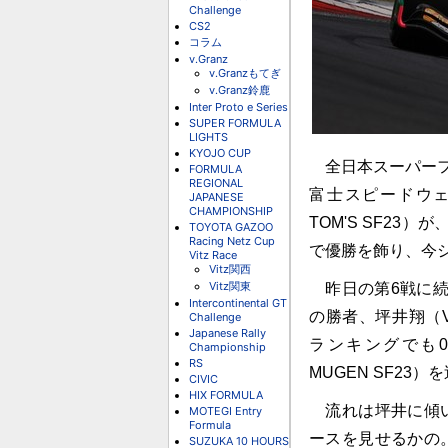
Challenge
CS2
コラム
v.Granz
v.Granzもてぎ
v.Granz鈴鹿
Inter Proto e Series
SUPER FORMULA
LIGHTS
KYOJO CUP
全日本スーパーフ
FORMULA
REGIONAL
富士スピードウェ
JAPANESE
CHAMPIONSHIP
TOM'S SF2
TOYOTA GAZOO
Racing Netz Cup
で優勝を飾り、今
Vitz Race
Vitz関西
Vitz関東
昨日の第6戦に続
Intercontinental GT
の勝者、坪井翔（VA
Challenge
Japanese Rally
ランキングでも0.
Championship
RS
MUGEN SF23
CIVIC
HIX FORMULA
流れは坪井に傾い
MOTEGI Entry
Formula
ースを見せるかの。
SUZUKA 10 HOURS