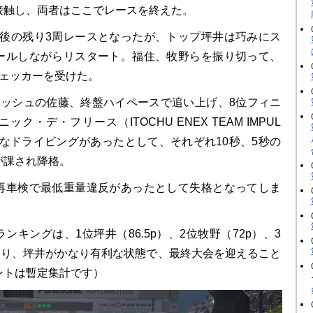
接触し、両者はここでレースを終えた。
後の残り3周レースとなったが、トップ坪井は巧みにス
ールしながらリスタート。福住、牧野らを振り切って、
チェッカーを受けた。
ッシュの佐藤、終盤ハイペースで追い上げ、8位フィニ
ク・デ・フリース（ITOCHU ENEX TEAM IMPUL
フなドライビングがあったとして、それぞれ10秒、5秒の
が課され降格。
車検で最低重量違反があったとして失格となってしま
キングは、1位坪井（86.5p）、2位牧野（72p）、3
となり、坪井がかなり有利な状態で、最終大会を迎えること
ントは暫定集計です）