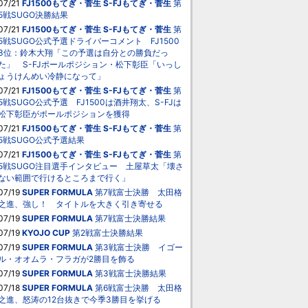
07/21
FJ1500もてぎ・菅生
S-FJもてぎ・菅生
第
5戦SUGO決勝結果
07/21
FJ1500もてぎ・菅生
S-FJもてぎ・菅生
第
5戦SUGO公式予選ドライバーコメント FJ1500
3位：鈴木大翔「この予選は自分との勝負だっ
た」 S-FJポールポジション・松下彰臣「いっし
ょうけんめい冷静になって」
07/21
FJ1500もてぎ・菅生
S-FJもてぎ・菅生
第
5戦SUGO公式予選 FJ1500は酒井翔太、S-FJは
松下彰臣がポールポジションを獲得
07/21
FJ1500もてぎ・菅生
S-FJもてぎ・菅生
第
5戦SUGO公式予選結果
07/21
FJ1500もてぎ・菅生
S-FJもてぎ・菅生
第
5戦SUGO注目選手インタビュー 土屋草太「壊さ
ない範囲で行けるところまで行く」
07/19
SUPER FORMULA
第7戦富士決勝 太田格
之進、強し！ タイトルを大きく引き寄せる
07/19
SUPER FORMULA
第7戦富士決勝結果
07/19
KYOJO CUP
第2戦富士決勝結果
07/19
SUPER FORMULA
第3戦富士決勝 イゴー
ル・オオムラ・フラガが2勝目を飾る
07/19
SUPER FORMULA
第3戦富士決勝結果
07/18
SUPER FORMULA
第6戦富士決勝 太田格
之進、怒涛の12台抜きで今季3勝目を挙げる