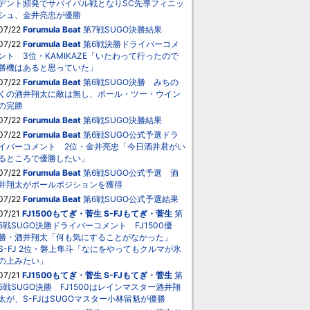
デント頻発でサバイバル戦となりSC先導フィニッ
シュ、金井亮忠が優勝
07/22
Forumula Beat
第7戦SUGO決勝結果
07/22
Forumula Beat
第6戦決勝ドライバーコメ
ント 3位・KAMIKAZE「いたわって行ったので
勝機はあると思っていた」
07/22
Forumula Beat
第6戦SUGO決勝 みちの
くの酒井翔太に敵は無し、ポール・ツー・ウイン
の完勝
07/22
Forumula Beat
第6戦SUGO決勝結果
07/22
Forumula Beat
第6戦SUGO公式予選ドラ
イバーコメント 2位・金井亮忠「今日酒井君がい
るところで優勝したい」
07/22
Forumula Beat
第6戦SUGO公式予選 酒
井翔太がポールポジションを獲得
07/22
Forumula Beat
第6戦SUGO公式予選結果
07/21
FJ1500もてぎ・菅生
S-FJもてぎ・菅生
第
5戦SUGO決勝ドライバーコメント FJ1500優
勝・酒井翔太「何も気にすることがなかった」
S-FJ 2位・磐上隼斗「なにをやってもクルマが氷
の上みたい」
07/21
FJ1500もてぎ・菅生
S-FJもてぎ・菅生
第
5戦SUGO決勝 FJ1500はレインマスター酒井翔
太が、S-FJはSUGOマスター小林留魁が優勝