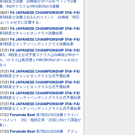
第5戦富士決勝 白崎稜がポールto ウィンで3連
勝、INDPクラスもHIROBONが3連勝
08/01
F4 JAPANESE CHAMPIONSHIP (FIA-F4)
第5戦富士決勝上位3人のコメント 白崎稜「明日
はバトルせずに圧勝する」
08/01
F4 JAPANESE CHAMPIONSHIP (FIA-F4)
第5戦富士チャンピオンクラス決勝結果
08/01
F4 JAPANESE CHAMPIONSHIP (FIA-F4)
第5戦富士インディペンデントクラス決勝結果
07/31
F4 JAPANESE CHAMPIONSHIP (FIA-F4)
第5、6戦富士公式予選 Cクラスは白崎稜がWポー
ル、Iクラスは鳥羽豊とHIROBONがポールを分け
合う
07/31
F4 JAPANESE CHAMPIONSHIP (FIA-F4)
第6戦富士チャンピオンクラス公式予選結果
07/31
F4 JAPANESE CHAMPIONSHIP (FIA-F4)
第5戦富士チャンピオンクラス公式予選結果
07/31
F4 JAPANESE CHAMPIONSHIP (FIA-F4)
第6戦富士インディペンデントクラス公式予選結果
07/31
F4 JAPANESE CHAMPIONSHIP (FIA-F4)
第5戦富士インディペンデントクラス公式予選結果
07/22
Forumula Beat
第7戦SUGO決勝ドライバ
ーコメント 3位・植田正幸「次回に向けて課題が
多い」
07/22
Forumula Beat
第7戦SUGO決勝 アクシ