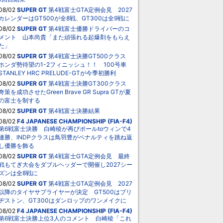
08/02
SUPER GT
第4戦富士GTA定例会見 2027
カレンダーはGT500が全8戦、GT300は全9戦に
08/02
SUPER GT
第4戦富士優勝ドライバーのコ
メント 山本尚貴「また頑張れる起爆剤をもらえ
た」
08/02
SUPER GT
第4戦富士決勝GT500クラス
ホンダ勢待望の1-2フィニッシュ！！ 100号車
STANLEY HRC PRELUDE-GTが今季初勝利
08/02
SUPER GT
第4戦富士決勝GT300クラス
奇策を成功させたGreen Brave GR Supra GTが夏
の富士を制する
08/02
SUPER GT
第4戦富士決勝結果
08/02
F4 JAPANESE CHAMPIONSHIP (FIA-F4)
第6戦富士決勝 白崎稜が再びポールtoウィンで4
連勝、INDPクラスは鳥羽豊がペナルティを跳ね返
し優勝を飾る
08/02
SUPER GT
第4戦富士GTA定例会見 最終
戦もてぎ大会をダブルヘッダーで開催し2027シー
ズンは全8戦に
08/02
SUPER GT
第4戦富士GTA定例会見 2027
以降のタイヤサプライヤーが決定 GT500はブリ
ヂストン、GT300はダンロップのワンメイクに
08/02
F4 JAPANESE CHAMPIONSHIP (FIA-F4)
第6戦富士決勝上位3人のコメント 白崎稜「これ