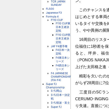
ン。
TCR JAPAN
SUNDAY
FL500
このチャンスを逃
Japanese F3
はじめとする車両
Formula 4
F110 CUP
いるタイヤ交換を
F110 CUP東
日本王者決
う、やや異例の展
定戦
F110 CUP西
日本王者決
16周目のリスタ
定戦
位福住に1秒差を
JAF F4選手権
F4日本一決
ると、坪井、福
定戦
F4東日本シ
（PONOS NAKA
リーズ
F4西日本シ
上げた太田格之進（DO
リーズ
F4 JAPANESE
精彩を欠いたのが
CHAMPIONSHIP
(FIA-F4)
がらず28周目に7
Super FJ
Championship
S-FJ岡山
三度目のSCラン
S-FJ日本一決定
戦
CERUMO･ING
S-FJ筑波・富士
り失速。直後につけてい
Super FJ