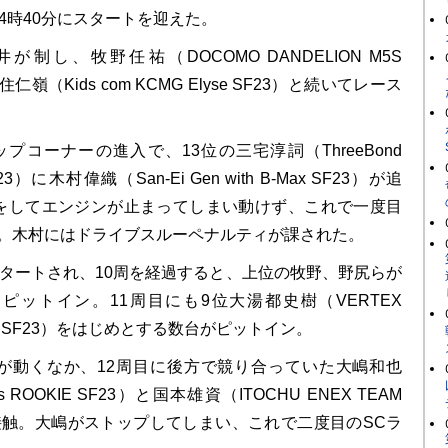
4時40分にスタートを迎えた。
し、牧野任祐（DOCOMO DANDELION M5S
仁嶺（Kids com KCMG Elyse SF23）と続いてレース
コーナーの進入で、13位の三宅淳詞（ThreeBond
F23）に木村偉織（San-Ei Gen with B-Max SF23）が追
をしてエンジンが止まってしまい動けず、これで一度目
た。木村にはドライブスルーペナルティが課された。
タートされ、10周を経過すると、上位の牧野、野尻らが
ピットイン。11周目にも9位大湯都史樹（VERTEX
ING SF23）をはじめとする数台がピットイン。
が動くなか、12周目に後方で競り合っていた大嶋和也
ess ROOKIE SF23）と国本雄資（ITOCHU ENEX TEAM
3）が接触。大嶋がストップしてしまい、これで二度目のSCラ