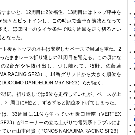
すまいと、12周目に2位福住、13周目にはトップ坪井を
が続々とピットインし、この時点で全車が義務となって
終え、ほぼ同一のタイヤ条件で残り周回を走り切るとい
開となった。
ート後もトップの坪井は安定したペースで周回を重ね、2
保ったままレース折り返しの21周目を迎える。この頃にな
住の2台がやや抜け出し、少し離れて、牧野、佐藤蓮
JIMA RACING SF23）、14番グリッドから大きく順位を
COMO DANDELION M6Y SF23）らが続く。
野尻。折り返しでは6位を走行していたが、ペースが上
位、31周目に8位と、ずるずると順位を下げてしまった。
は、33周目に11位を争っていた阪口晴南（VERTEX
ING SF23）が1コーナーの立ち上がりで電気系トラブルによ
た山本尚貴（PONOS NAKAJIMA RACING SF23）