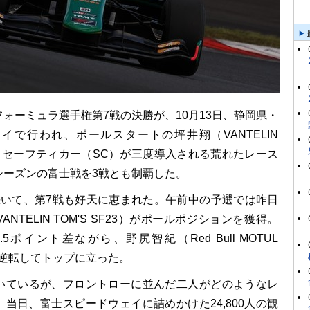
ォーミュラ選手権第7戦の決勝が、10月13日、静岡県・
イで行われ、ポールスタートの坪井翔（VANTELIN
3）が、セーフティカー（SC）が三度導入される荒れたレース
シーズンの富士戦を3戦とも制覇した。
いて、第7戦も好天に恵まれた。午前中の予選では昨日
NTELIN TOM'S SF23）がポールポジションを獲得。
5ポイント差ながら、野尻智紀（Red Bull MOTUL
）を逆転してトップに立った。
ているが、フロントローに並んだ二人がどのようなレ
当日、富士スピードウェイに詰めかけた24,800人の観