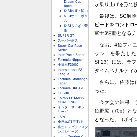
Dream Cup
が乗り上げる形で
Race
S-FJ鈴鹿・岡山
最後は、SC解除
S-FJオートポリ
ス
ピードをコントロ
S-FJもてぎ・菅
生
富士3連勝となる
SUPER GT
スーパー耐久
なお、4位フィニ
Super Car Race
Series
ッシュを果たしたニッ
Inter Proto Series
Formula Nippon
SF23）には、ラ
全日本F3000
International F3
タイムペナルティ
League
Formula Challenge
さらに、佐藤は再
Japan
Formula DREAM
った。
FJ1600
JAPAN LE MANS
今大会の結果、ラン
CHALLENGE
インターサーキット
位野尻（70p）
リーグ
JSPC
となった。（ポイ
全日本GT選手権
富士ロングディスタ
ンスシリーズ
Japan Touring Car