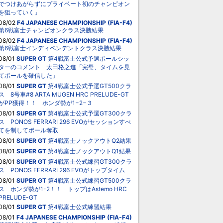
でつけあがらずにプライベート初のチャンピオン
を狙っていく」
08/02
F4 JAPANESE CHAMPIONSHIP (FIA-F4)
第6戦富士チャンピオンクラス決勝結果
08/02
F4 JAPANESE CHAMPIONSHIP (FIA-F4)
第6戦富士インディペンデントクラス決勝結果
08/01
SUPER GT
第4戦富士公式予選ポールシッ
ターのコメント 太田格之進「完璧、タイムを見
てポールを確信した」
08/01
SUPER GT
第4戦富士公式予選GT500クラ
ス 8号車#8 ARTA MUGEN HRC PRELUDE-GT
がPP獲得！！ ホンダ勢が1−2−３
08/01
SUPER GT
第4戦富士公式予選GT300クラ
ス PONOS FERRARI 296 EVOがセッションすべ
てを制してポール奪取
08/01
SUPER GT
第4戦富士ノックアウトQ2結果
08/01
SUPER GT
第4戦富士ノックアウトQ1結果
08/01
SUPER GT
第4戦富士公式練習GT300クラ
ス PONOS FERRARI 296 EVOがトップタイム
08/01
SUPER GT
第4戦富士公式練習GT500クラ
ス ホンダ勢が1-2！！ トップはAstemo HRC
PRELUDE-GT
08/01
SUPER GT
第4戦富士公式練習結果
08/01
F4 JAPANESE CHAMPIONSHIP (FIA-F4)