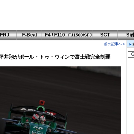
FRJ
F-Beat
F4 / F110
SGT
S
FJ1500/SFJ
F110 CUP
FIA-F4
SFJ D-Cup
鈴鹿・岡山
筑波・冨士
SFJ日本一
Aポリス
前の記事へ »
もてぎ・菅生
 坪井翔がポール・トゥ・ウィンで富士戦完全制覇