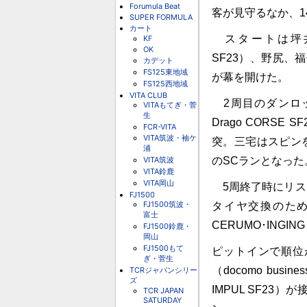
Forumula Beat
客が見守るなか、1
SUPER FORMULA
カート
スタートは坪井が制
KF
OK
SF23）、野尻、福住
カデット
FS125東地域
が幕を開けた。
FS125西地域
VITA CLUB
2周目のダンロップ
VITAもてぎ・菅
生
Drago CORSE S
FCR-VITA
VITA筑波・袖ケ
突。三宅はスピン
浦
VITA筑波
のSCランとなっ
VITA鈴鹿
VITA岡山
5周終了時にリス
FJ1500
FJ1500筑波・
タイヤ交換のため
富士
CERUMO･ING
FJ1500鈴鹿・
岡山
FJ1500もて
ピットインで順位
ぎ・菅生
（docomo busin
TCRジャパンシリー
ズ
IMPUL SF2
TCR JAPAN
SATURDAY