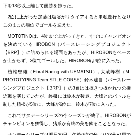
下を13秒以上離して優勝を飾った。
2位に上がった加藤は塩谷がリタイアすると単独走行となり
このままの順位でゴールを迎えた。
MOTOTINOは、4位まで上がってきた、すでにチャンピオン
を決めているHIROBON（バースレーシングプロジェクト
【BRP】）に詰められる場面もあったが、HIROBONもペース
が上がらず、3位でゴールした。HIROBONは4位に入った。
植松忠雄（Floral Racing with UEMATSU）､大蔵峰樹（M-
PROTOTYPING Team STILE CORSE）鈴木建自（バースレー
シングプロジェクト【BRP】）の3台はは抜きつ抜かれつの接
近戦を演じていたが、終盤には鈴木が後退。大峰とのバトルを
制した植松が5位に、大峰が6位に、鈴木が7位に入った。
これでサタデーシリーズの今シーズンが終了。HIROBONが
チャンピオンを獲得し、猪爪が有終の美を飾ることとなった。
サンデーシリーズは明日30日、午後0時30分より23分+1周で