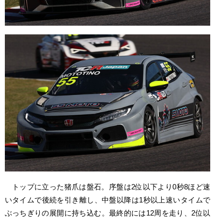
トップに立った猪爪は盤石。序盤は2位以下より0秒8ほど速
いタイムで後続を引き離し、中盤以降は1秒以上速いタイムで
ぶっちぎりの展開に持ち込む。最終的には12周を走り、2位以