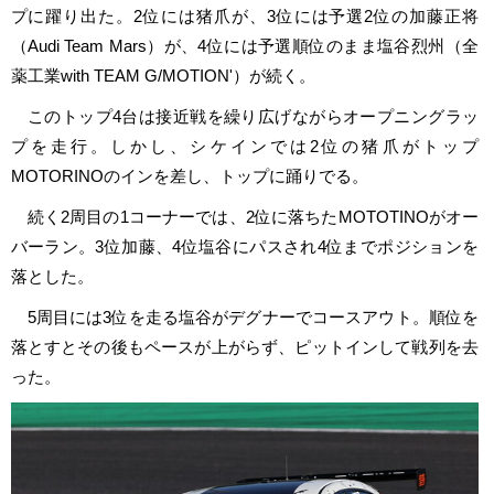
プに躍り出た。2位には猪爪が、3位には予選2位の加藤正将
（Audi Team Mars）が、4位には予選順位のまま塩谷烈州（全
薬工業with TEAM G/MOTION'）が続く。
このトップ4台は接近戦を繰り広げながらオープニングラッ
プを走行。しかし、シケインでは2位の猪爪がトップ
MOTORINOのインを差し、トップに踊りでる。
続く2周目の1コーナーでは、2位に落ちたMOTOTINOがオー
バーラン。3位加藤、4位塩谷にパスされ4位までポジションを
落とした。
5周目には3位を走る塩谷がデグナーでコースアウト。順位を
落とすとその後もペースが上がらず、ピットインして戦列を去
った。