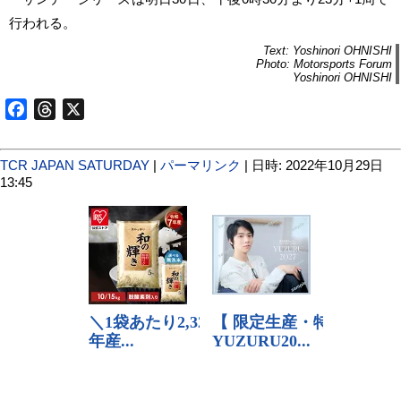
行われる。
Text: Yoshinori OHNISHI
Photo: Motorsports Forum
Yoshinori OHNISHI
Facebook
Threads
X
TCR JAPAN SATURDAY
|
パーマリンク
| 日時: 2022年10月29日
13:45