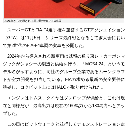
2024年から使用される第2世代のFIA-F4車両
スーパーGTとFIA-F4選手権を運営するGTアソシエイション
（GTA）は11月5日、シリーズ最終戦となるもてぎ大会におい
て第2世代のFIA-F4車両の実車を公開した。
2024年から導入される新車両は既報の通り東レ・カーボンマ
ジックがシャシーの製造と供給を行う。「MCS4-24」というモ
デル名が示すように、同社のグループ企業であるムーンクラフ
トが空力開発を担当している。FIAの求める最新の安全要件に
準拠し、コクピット上にはHALOが取り付けられた。
エンジンはトムス、タイヤはダンロップが供給と、これは現
在と同様だが、最高出力は現在の160馬力から180馬力へとアッ
プした。
この日はピットウォークと並行してデモンストレーション走