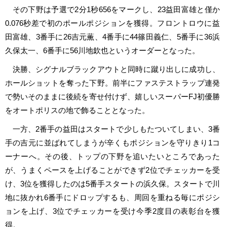
その下野は予選で2分1秒656をマークし、23益田富雄と僅か
0.076秒差で初のポールポジションを獲得。フロントロウに益
田富雄、3番手に26吉元薫、4番手に44篠田義仁、5番手に36浜
久保太一、6番手に56川地欽也というオーダーとなった。
決勝、シグナルブラックアウトと同時に蹴り出しに成功し、
ホールショットを奪った下野。前半にファステストラップ連発
で勢いそのままに後続を寄せ付けず、嬉しいスーパーFJ初優勝
をオートポリスの地で飾ることとなった。
一方、2番手の益田はスタートで少しもたついてしまい、3番
手の吉元に並ばれてしまうが辛くもポジションを守りきり1コ
ーナーへ。その後、トップの下野を追いたいところであった
が、うまくペースを上げることができず2位でチェッカーを受
け、3位を獲得したのは5番手スタートの浜久保。スタートで川
地に抜かれ6番手にドロップするも、周回を重ねる毎にポジシ
ョンを上げ、3位でチェッカーを受け今季2度目の表彰台を獲
得。