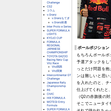
Challenge
CS2
コラム
v.Granz
v.Granzもてぎ
v.Granz鈴鹿
Inter Proto e Series
SUPER FORMULA
LIGHTS
KYOJO CUP
FORMULA
REGIONAL
ポールポジション 
JAPANESE
CHAMPIONSHIP
もちろんポールポ
TOYOTA GAZOO
Racing Netz Cup
予選アタックをし
Vitz Race
Vitz関西
っとだけ問題を抱
Vitz関東
Intercontinental GT
ンは難しいと思い
Challenge
を入れたのと、チ
Japanese Rally
Championship
仕上げてくれたと
RS
CIVIC
（Q2の赤旗後の
HIX FORMULA
MOTEGI Entry
そこでニュータイ
Formula
SUPER FORMULA
それで抜かれちゃ