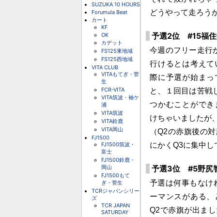
SUZUKA 10 HOURS
どうやって走ろう
Forumula Beat
カート
KF
予選2位 #15福住
OK
カデット
今週のフリー走行
FS125東地域
FS125西地域
行けるとは考えて
VITA CLUB
VITAもてぎ・菅
際に予選が始まっ
生
FCR-VITA
と、１回目は苦戦
VITA筑波・袖ケ
つかむことができ
浦
VITA筑波
けちゃいましたが
VITA鈴鹿
VITA岡山
（Q2の赤旗後の
FJ1500
FJ1500筑波・
にかくQ3に集中し
富士
FJ1500鈴鹿・
岡山
予選3位 #5野尻智紀
FJ1500もて
予選は何事もなけ
ぎ・菅生
TCRジャパンシリー
ーマンスがある、
ズ
TCR JAPAN
Q2で赤旗が出ま
SATURDAY