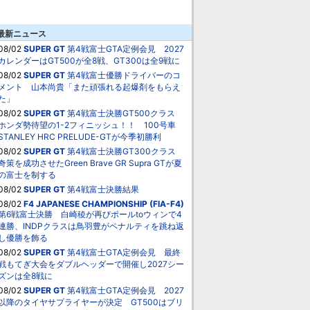
最新ニュース
08/02
SUPER GT
第4戦富士GTA定例会見 2027
カレンダーはGT500が全8戦、GT300は全9戦に
08/02
SUPER GT
第4戦富士優勝ドライバーのコ
メント 山本尚貴「また頑張れる起爆剤をもらえ
た」
08/02
SUPER GT
第4戦富士決勝GT500クラス
ホンダ勢待望の1-2フィニッシュ！！ 100号車
STANLEY HRC PRELUDE-GTが今季初勝利
08/02
SUPER GT
第4戦富士決勝GT300クラス
奇策を成功させたGreen Brave GR Supra GTが夏
の富士を制する
08/02
SUPER GT
第4戦富士決勝結果
08/02
F4 JAPANESE CHAMPIONSHIP (FIA-F4)
第6戦富士決勝 白崎稜が再びポールtoウィンで4
連勝、INDPクラスは鳥羽豊がペナルティを跳ね返
し優勝を飾る
08/02
SUPER GT
第4戦富士GTA定例会見 最終
戦もてぎ大会をダブルヘッダーで開催し2027シー
ズンは全8戦に
08/02
SUPER GT
第4戦富士GTA定例会見 2027
以降のタイヤサプライヤーが決定 GT500はブリ