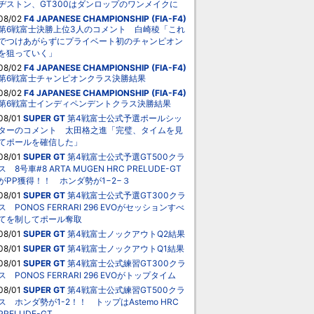
ヂストン、GT300はダンロップのワンメイクに
08/02
F4 JAPANESE CHAMPIONSHIP (FIA-F4)
第6戦富士決勝上位3人のコメント 白崎稜「これ
でつけあがらずにプライベート初のチャンピオン
を狙っていく」
08/02
F4 JAPANESE CHAMPIONSHIP (FIA-F4)
第6戦富士チャンピオンクラス決勝結果
08/02
F4 JAPANESE CHAMPIONSHIP (FIA-F4)
第6戦富士インディペンデントクラス決勝結果
08/01
SUPER GT
第4戦富士公式予選ポールシッ
ターのコメント 太田格之進「完璧、タイムを見
てポールを確信した」
08/01
SUPER GT
第4戦富士公式予選GT500クラ
ス 8号車#8 ARTA MUGEN HRC PRELUDE-GT
がPP獲得！！ ホンダ勢が1−2−３
08/01
SUPER GT
第4戦富士公式予選GT300クラ
ス PONOS FERRARI 296 EVOがセッションすべ
てを制してポール奪取
08/01
SUPER GT
第4戦富士ノックアウトQ2結果
08/01
SUPER GT
第4戦富士ノックアウトQ1結果
08/01
SUPER GT
第4戦富士公式練習GT300クラ
ス PONOS FERRARI 296 EVOがトップタイム
08/01
SUPER GT
第4戦富士公式練習GT500クラ
ス ホンダ勢が1-2！！ トップはAstemo HRC
PRELUDE-GT