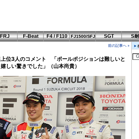
FRJ
F-Beat
F4 / F110
SGT
S
FJ1500/SFJ
F110 CUP
FIA-F4
SFJ D-Cup
鈴鹿・岡山
筑波・冨士
SFJ日本一
Aポリス
前の記事へ »
もてぎ・菅生
予選上位3人のコメント 「ポールポジションは難しいと
、嬉しい驚きでした」（山本尚貴）