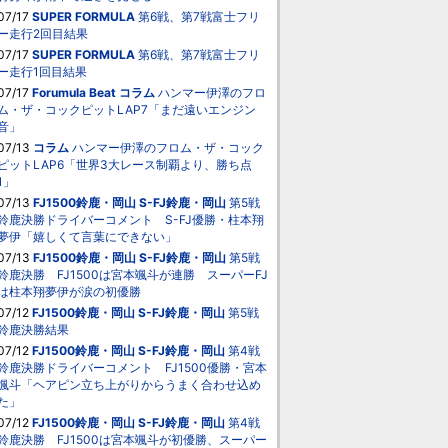
07/17
SUPER FORMULA
第6戦、第7戦富士フリ
ー走行2回目結果
07/17
SUPER FORMULA
第6戦、第7戦富士フリ
ー走行1回目結果
07/17
Forumula Beat
コラム
ハンマー伊澤のフロ
ム・ザ・コックピットLAP7「まだ遠いエンジン
音」
07/13
コラム
ハンマー伊澤のフロム・ザ・コック
ピットLAP6「世界3大レース制覇より、勝ち点
1」
07/13
FJ1500鈴鹿・岡山
S-FJ鈴鹿・岡山
第5戦
鈴鹿決勝ドライバーコメント S-FJ優勝・柱本翔
夢伊「嬉しくて言葉にできない」
07/13
FJ1500鈴鹿・岡山
S-FJ鈴鹿・岡山
第5戦
鈴鹿決勝 FJ1500は宮本颯斗が連勝 スーパーFJ
は柱本翔夢伊が涙の初優勝
07/12
FJ1500鈴鹿・岡山
S-FJ鈴鹿・岡山
第5戦
鈴鹿決勝結果
07/12
FJ1500鈴鹿・岡山
S-FJ鈴鹿・岡山
第4戦
鈴鹿決勝ドライバーコメント FJ1500優勝・宮本
颯斗「ヘアピン立ち上がりからうまく合わせ込め
た」
07/12
FJ1500鈴鹿・岡山
S-FJ鈴鹿・岡山
第4戦
鈴鹿決勝 FJ1500は宮本颯斗が初優勝、スーパー