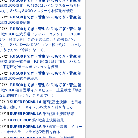
07/21
FJ1500もてぎ・菅生
S-FJもてぎ・菅生
第
5戦SUGO決勝 FJ1500はレインマスター酒井翔
太が、S-FJはSUGOマスター小林留魁が優勝
07/21
FJ1500もてぎ・菅生
S-FJもてぎ・菅生
第
5戦SUGO決勝結果
07/21
FJ1500もてぎ・菅生
S-FJもてぎ・菅生
第
5戦SUGO公式予選ドライバーコメント FJ1500
3位：鈴木大翔「この予選は自分との勝負だっ
た」 S-FJポールポジション・松下彰臣「いっし
ょうけんめい冷静になって」
07/21
FJ1500もてぎ・菅生
S-FJもてぎ・菅生
第
5戦SUGO公式予選 FJ1500は酒井翔太、S-FJは
松下彰臣がポールポジションを獲得
07/21
FJ1500もてぎ・菅生
S-FJもてぎ・菅生
第
5戦SUGO公式予選結果
07/21
FJ1500もてぎ・菅生
S-FJもてぎ・菅生
第
5戦SUGO注目選手インタビュー 土屋草太「壊さ
ない範囲で行けるところまで行く」
07/19
SUPER FORMULA
第7戦富士決勝 太田格
之進、強し！ タイトルを大きく引き寄せる
07/19
SUPER FORMULA
第7戦富士決勝結果
07/19
KYOJO CUP
第2戦富士決勝結果
07/19
SUPER FORMULA
第3戦富士決勝 イゴー
ル・オオムラ・フラガが2勝目を飾る