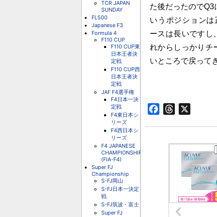
TCR JAPAN
た後だったのでQ3
SUNDAY
FL500
いうポジションは
Japanese F3
Formula 4
ースは長いですし
F110 CUP
F110 CUP東
れからしっかりチ
日本王者決
いところで戻って
定戦
F110 CUP西
日本王者決
定戦
JAF F4選手権
F4日本一決
定戦
Facebook
Threads
X
F4東日本シ
リーズ
F4西日本シ
リーズ
F4 JAPANESE
CHAMPIONSHIP
(FIA-F4)
Super FJ
Championship
S-FJ岡山
S-FJ日本一決定
戦
S-FJ筑波・富士
Super FJ