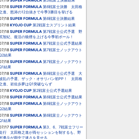
07/19
SUPER FORMULA
第3戦富士決勝結果
07/18
SUPER FORMULA
第6戦富士決勝 太田格
之進、怒涛の12台抜きで今季3勝目を挙げる
07/18
SUPER FORMULA
第6戦富士決勝結果
07/18
KYOJO CUP
第2戦富士スプリント結果
07/18
SUPER FORMULA
第7戦富士公式予選 野
尻智紀、復活の狼煙を上げる今季初ポール！
07/18
SUPER FORMULA
第7戦富士公式予選結果
07/18
SUPER FORMULA
第7戦富士ノックアウト
Q2結果
07/18
SUPER FORMULA
第7戦富士ノックアウト
Q1結果
07/18
SUPER FORMULA
第6戦富士公式予選 大
波乱の予選、ザック・オサリバン初PP！ 太田格
之進、岩佐歩夢はQ1突破ならず
07/18
KYOJO CUP
第2戦富士公式予選結果
07/18
SUPER FORMULA
第6戦富士公式予選結果
07/18
SUPER FORMULA
第6戦富士ノックアウト
Q2結果
07/18
SUPER FORMULA
第6戦富士ノックアウト
Q1結果
07/17
SUPER FORMULA
第3、6、7戦富士フリー
走行 太田格之進が両セッションを制するも、野
村勇斗が雨中で速さを見せる