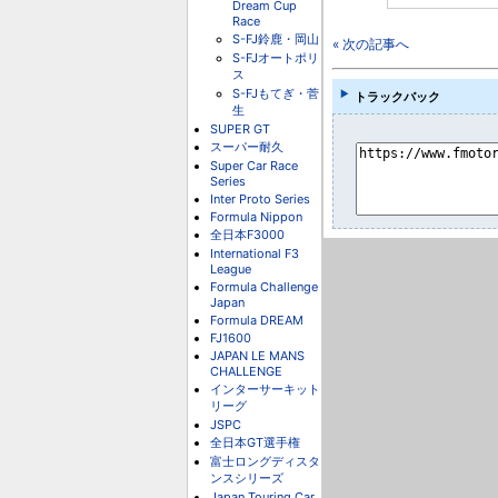
Dream Cup
Race
S-FJ鈴鹿・岡山
« 次の記事へ
S-FJオートポリ
ス
S-FJもてぎ・菅
トラックバック
生
SUPER GT
スーパー耐久
Super Car Race
Series
Inter Proto Series
Formula Nippon
全日本F3000
International F3
League
Formula Challenge
Japan
Formula DREAM
FJ1600
JAPAN LE MANS
CHALLENGE
インターサーキット
リーグ
JSPC
全日本GT選手権
富士ロングディスタ
ンスシリーズ
Japan Touring Car