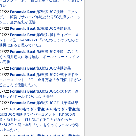
ーコメント 3位・植田正幸「次回に向けて課題が
多い」
07/22
Forumula Beat
第7戦SUGO決勝 アクシ
デント頻発でサバイバル戦となりSC先導フィニッ
シュ、金井亮忠が優勝
07/22
Forumula Beat
第7戦SUGO決勝結果
07/22
Forumula Beat
第6戦決勝ドライバーコメ
ント 3位・KAMIKAZE「いたわって行ったので
勝機はあると思っていた」
07/22
Forumula Beat
第6戦SUGO決勝 みちの
くの酒井翔太に敵は無し、ポール・ツー・ウイン
の完勝
07/22
Forumula Beat
第6戦SUGO決勝結果
07/22
Forumula Beat
第6戦SUGO公式予選ドラ
イバーコメント 2位・金井亮忠「今日酒井君がい
るところで優勝したい」
07/22
Forumula Beat
第6戦SUGO公式予選 酒
井翔太がポールポジションを獲得
07/22
Forumula Beat
第6戦SUGO公式予選結果
07/21
FJ1500もてぎ・菅生
S-FJもてぎ・菅生
第
5戦SUGO決勝ドライバーコメント FJ1500優
勝・酒井翔太「何も気にすることがなかった」
S-FJ 2位・磐上隼斗「なにをやってもクルマが氷
の上みたい」