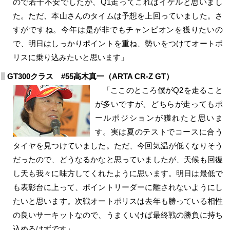
ので若干不安でしたが、Q1走ってこれはイケルと思いまし
た。ただ、本山さんのタイムは予想を上回っていました。さ
すがですね。今年は是が非でもチャンピオンを獲りたいの
で、明日はしっかりポイントを重ね、勢いをつけてオートポ
リスに乗り込みたいと思います」
GT300クラス #55高木真一（ARTA CR-Z GT）
「ここのところ僕がQ2を走ること
が多いですが、どちらが走ってもポ
ールポジションが獲れたと思いま
す。実は夏のテストでコースに合う
タイヤを見つけていました。ただ、今回気温が低くなりそう
だったので、どうなるかなと思っていましたが、天候も回復
し天も我々に味方してくれたように思います。明日は最低で
も表彰台に上って、ポイントリーダーに離されないようにし
たいと思います。次戦オートポリスは去年も勝っている相性
の良いサーキットなので、うまくいけば最終戦の勝負に持ち
込めるはずです」