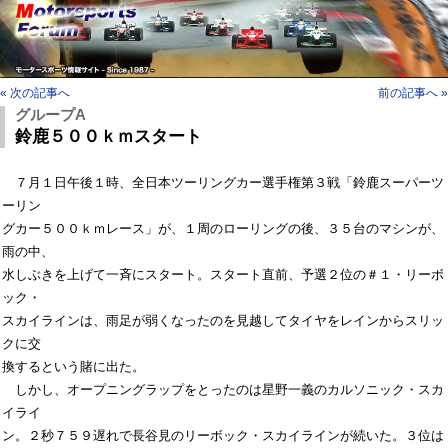
« 次の記事へ
前の記事へ »
グループA
鈴鹿５００ｋｍスタート
　７月１日午後１時、全日本ツーリングカー選手権第３戦「鈴鹿スーパーツ
ーリン

グカー５００ｋｍレース」が、１周のローリングの後、３５台のマシンが、
雨の中、

水しぶきを上げて一斉にスタート。スタート直前、予選２位の＃１・リーボ
ック・

スカイラインは、雨足が弱くなったのを見越してタイヤをレインからスリッ
クに交

換するという賭に出た。

　しかし、オープニングラップをとったのは星野一義のカルソニック・スカ
イライ

ン。２秒７５９遅れで長谷見のリーボック・スカイラインが続いた。３位は