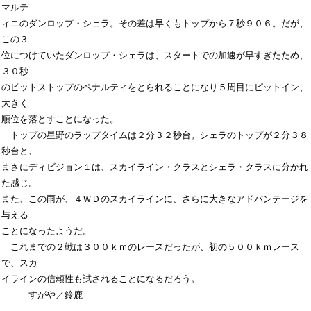
マルテ

ィニのダンロップ・シェラ。その差は早くもトップから７秒９０６。だが、
この３

位につけていたダンロップ・シェラは、スタートでの加速が早すぎたため、
３０秒

のピットストップのペナルティをとられることになり５周目にピットイン、
大きく

順位を落とすことになった。

　トップの星野のラップタイムは２分３２秒台。シェラのトップが２分３８
秒台と、

まさにディビジョン１は、スカイライン・クラスとシェラ・クラスに分かれ
た感じ。

また、この雨が、４ＷＤのスカイラインに、さらに大きなアドバンテージを
与える

ことになったようだ。

　これまでの２戦は３００ｋｍのレースだったが、初の５００ｋｍレース
で、スカ

イラインの信頼性も試されることになるだろう。
