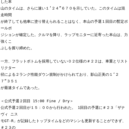
した本

山のタイムは、さらに速い１’２４”６７０を示していた。このタイムは混
走時間

が終了しても他車に塗り替えられることはなく、本山の予選１回目の暫定ポ
ールポ

ジションが確定した。クルマを降り、ラップモニターに近寄った本山は、力
強くこ

ぶしを握り締めた。

一方、フラットボトムを採用していない０２仕様の＃２２は、車重とリスト
リクター

径による２ランク性能ダウン規制がかけられており、影山正美の１‘２
７“３５１

が最速タイムであった。

＜公式予選２回目 15:00 Fine / Dry＞

公式予選２回目が１５：００から行われた。 1回目の予選に＃２３「ザナ
ヴィ ニス

モGT-R」が記録したトップタイムをどのマシンも更新することができず、
＃２３の
