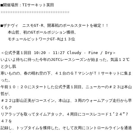
■開催場所：TIサーキット英田

☆☆☆☆☆☆☆☆☆☆☆☆☆☆☆☆☆☆☆☆☆☆☆☆☆☆☆☆☆

■ザナヴィ　ニスモGT-R、開幕戦のポールスタートを確定！！

   本山哲、初のGTポールポジション獲得。

   モチュールピットワークGT-Rは１３位

＜公式予選１回目 10:20 - 11:27 Cloudy - Fine / Dry＞

いよいよ待ちに待った今年のJGTCレースシーズンが始まった。気温１２℃
と少し肌

寒いものの、春の晴れ空の下、４１台のＧＴマシンがＴＩサーキットに集ま
った。

午前１０：２０にスタートした公式予選１回目。ニューカーの＃２３は本山
哲が、

＃２２は影山正美がコースイン。本山は、３周のウォームアップ走行から早
くもク

リアラップを取ってタイムアタック。４周目にコースレコード１’２４“７
４７を

記録し、トップタイムを獲得した。そして次周にコントロールラインを通過