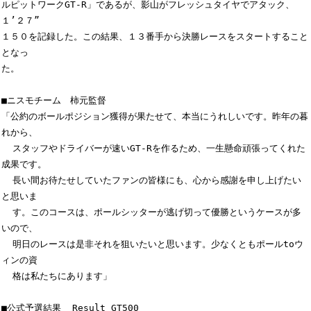
ルピットワークGT-R」であるが、影山がフレッシュタイヤでアタック、
１’２７”

１５０を記録した。この結果、１３番手から決勝レースをスタートすること
となっ

た。

■ニスモチーム　柿元監督

「公約のボールポジション獲得が果たせて、本当にうれしいです。昨年の暮
れから、

  スタッフやドライバーが速いGT-Rを作るため、一生懸命頑張ってくれた
成果です。

  長い間お待たせしていたファンの皆様にも、心から感謝を申し上げたい
と思いま

  す。このコースは、ポールシッターが逃げ切って優勝というケースが多
いので、

  明日のレースは是非それを狙いたいと思います。少なくともポールtoウ
ィンの資

  格は私たちにあります」

■公式予選結果  Result GT500
