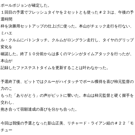
ポールポジョンが確定した。

１回目の予選でフレッシュタイヤを２セットとも使った＃２３は、午後の予
選時間

枠を決勝用セットアップの仕上げに使った。本山がチェック走行を行ない、
ミハエ

ル・クルムにバトンタッチ。クルムがロングラン走行し、タイヤのグリップ
変化を

確認した。終了１０分前からは多くのマシンがタイムアタックを行ったが、
本山が

記録したファステストタイムを更新することは叶わなかった。

予選終了後、ピットではクルーがハイタッチでポール獲得を喜び柿元監督の
力のこ

もった「ありがとう」の声がピットに響いた。本山は柿元監督と硬く握手を
交わし、

抱き合って宿願達成の喜びを分かち合った。

今回は我慢の予選となった影山正美、リチャード・ライアン組の＃２２「モ
チュー
