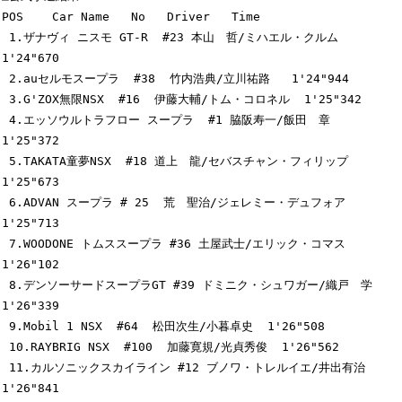
POS    Car Name   No   Driver   Time

 1.ザナヴィ ニスモ GT-R  #23 本山　哲/ミハエル・クルム  
1'24"670

 2.auセルモスープラ  #38  竹内浩典/立川祐路   1'24"944

 3.G'ZOX無限NSX  #16  伊藤大輔/トム・コロネル  1'25"342

 4.エッソウルトラフロー スープラ  #1 脇阪寿一/飯田　章  
1'25"372

 5.TAKATA童夢NSX  #18 道上　龍/セバスチャン・フィリップ 
1'25"673

 6.ADVAN スープラ # 25  荒　聖治/ジェレミー・デュフォア  
1'25"713

 7.WOODONE トムススープラ #36 土屋武士/エリック・コマス
1'26"102

 8.デンソーサードスープラGT #39 ドミニク・シュワガー/織戸　学
1'26"339

 9.Mobil 1 NSX  #64  松田次生/小暮卓史  1'26"508

 10.RAYBRIG NSX  #100  加藤寛規/光貞秀俊  1'26"562

 11.カルソニックスカイライン #12 ブノワ・トレルイエ/井出有治
1'26"841
