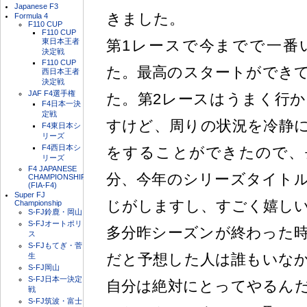
Japanese F3
きました。
Formula 4
F110 CUP
F110 CUP
東日本王者
第1レースで今までで一番
決定戦
F110 CUP
た。最高のスタートができ
西日本王者
決定戦
JAF F4選手権
た。第2レースはうまく行
F4日本一決
定戦
すけど、周りの状況を冷静
F4東日本シ
リーズ
F4西日本シ
をすることができたので、
リーズ
F4 JAPANESE
分、今年のシリーズタイト
CHAMPIONSHIP
(FIA-F4)
Super FJ
じがしますし、すごく嬉し
Championship
S-FJ鈴鹿・岡山
S-FJオートポリ
多分昨シーズンが終わった
ス
S-FJもてぎ・菅
だと予想した人は誰もいな
生
S-FJ岡山
S-FJ日本一決定
自分は絶対にとってやるん
戦
S-FJ筑波・富士