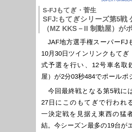
SUPER FORMULA
S-FJもてぎ・菅生
SFJ:もてぎシリーズ第5戦 
（MZ KKS－II 制動屋）
JAF地方選手権スーパーFJ
10月30日ツインリンクもてぎ（1
式予選を行い、12号車名取鉄平
屋）が2分03秒484でポール
今回最終戦となる第5戦に
27日にこのもてぎで行われ
一決定戦を見据え東西の猛
結。今シーズン最多の19台が