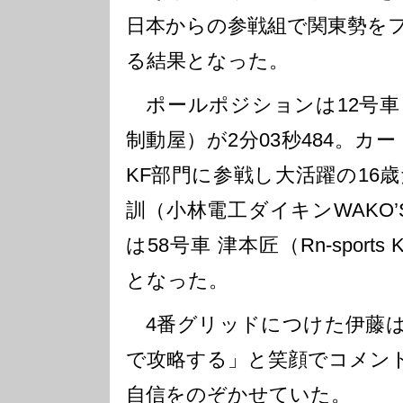
日本からの参戦組で関東勢を
る結果となった。
ポールポジションは12号車 名
制動屋）が2分03秒484。カートの
KF部門に参戦し大活躍の16歳
訓（小林電工ダイキンWAKO’S
は58号車 津本匠（Rn-sports 
となった。
4番グリッドにつけた伊藤は
で攻略する」と笑顔でコメン
自信をのぞかせていた。