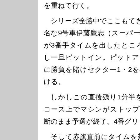
を重ねて行く。
シリーズ全勝中でここもてぎ
名な9号車伊藤鷹志（スーパー
が3番手タイムを出したとこ
し一旦ピットイン。ピットア
に勝負を賭けセクター1・2
ける。
しかしこの直後残り1分半を
コース上でマシンがストップ
断のまま予選が終了。4番グ
そして赤旗直前にタイムを刻