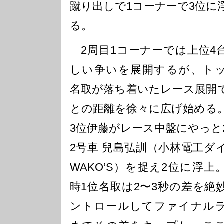
蹴り出しで1コーナーで3位に
る。
2周目1コーナーでは上位4
しい争いを展開するが、ト
名取が落ち着いたレース展開
との距離を徐々に広げ始める
3位伊藤がレース中盤にやっと
2号車 兒島弘訓（小林電工ダ
WAKO’S）を捉え2位に浮上
時1位名取は2〜3秒の差を絶
ントロールしてファイナル