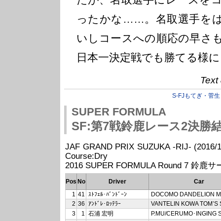
ったかな……。名取選手を
いしコースへの順応の早さ
日本一決定戦でも勝てる様に
Text
S-FJもてぎ・菅生
SUPER FORMULA
SF:第7戦鈴鹿レース2決勝
JAF GRAND PRIX SUZUKA -RIJ- (2016/10/
Course:Dry
2016 SUPER FORMULA Round 7 鈴鹿
Pos
No
Driver
Car
1
41
ｽﾄﾌｪﾙ･ﾊﾞﾝﾄﾞｰﾝ
DOCOMO DANDELION M
2
36
ｱﾝﾄﾞﾚ･ﾛｯﾃﾗｰ
VANTELIN KOWA TOM’S 
3
1
石浦 宏明
P.MU/CERUMO･INGING 