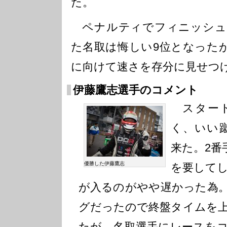
た。
ペナルティでフィニッシュタ
た名取は悔しい9位となった
に向けて速さを存分に見せつ
伊藤鷹志選手のコメント
スタート
く、いい
来た。2番
優勝した伊藤鷹志
を要して
が入るのがやや遅かった為
グだったので終盤タイムを
たが、名取選手にレースを