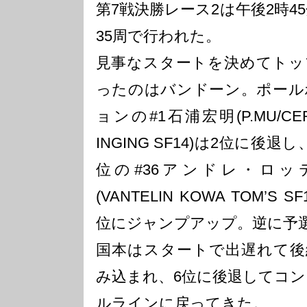
第7戦決勝レース2は午後2時4
35周で行われた。
見事なスタートを決めてトッ
ったのはバンドーン。ポール
ョンの#1石浦宏明(P.MU/CER
INGING SF14)は2位に後退
位の#36アンドレ・ロッ
(VANTELIN KOWA TOM’S SF
位にジャンプアップ。逆に予
国本はスタートで出遅れて後
み込まれ、6位に後退してコ
ルラインに戻ってきた。