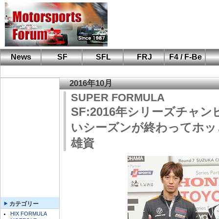
News
SF
SFL
FRJ
F4 / F-Be
F110 CUP
FIA-F4
F-Beat
も
SF
鈴
筑
S
A
2016年10月
SUPER FORMULA
SF:2016年シリーズチャ
いシーズンが終わってホッ
雄資
カテゴリー
HIX FORMULA