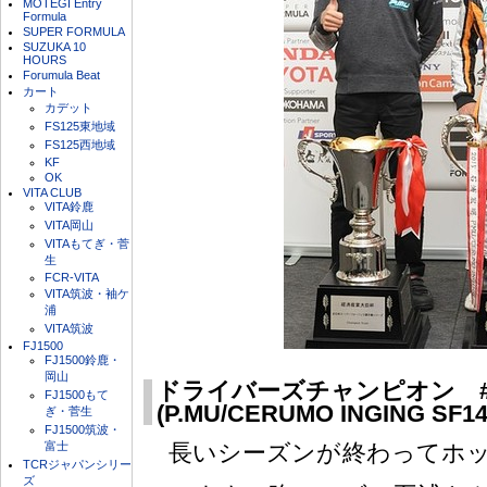
MOTEGI Entry
Formula
SUPER FORMULA
SUZUKA 10
HOURS
Forumula Beat
カート
カデット
FS125東地域
FS125西地域
KF
OK
VITA CLUB
VITA鈴鹿
VITA岡山
VITAもてぎ・菅
生
FCR-VITA
VITA筑波・袖ケ
浦
VITA筑波
FJ1500
FJ1500鈴鹿・
岡山
ドライバーズチャンピオン #
FJ1500もて
(P.MU/CERUMO INGING SF14
ぎ・菅生
FJ1500筑波・
富士
長いシーズンが終わってホ
TCRジャパンシリー
ズ