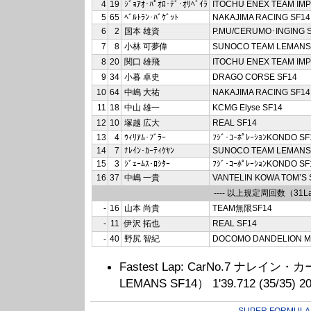
4
19
ｼﾞｮｱｵ･ﾊﾟｵﾛ･ﾃﾞ･ｵﾘﾍﾞｲﾗ
ITOCHU ENEX TEAM IMP
5
65
ﾍﾞﾙﾄﾗﾝ･ﾊﾞｹﾞｯﾄ
NAKAJIMA RACING SF14
6
2
国本 雄資
P.MU/CERUMO･INGING 
7
8
小林 可夢偉
SUNOCO TEAM LEMANS
8
20
関口 雄飛
ITOCHU ENEX TEAM IMP
9
34
小暮 卓史
DRAGO CORSE SF14
10
64
中嶋 大祐
NAKAJIMA RACING SF14
11
18
中山 雄一
KCMG Elyse SF14
12
10
塚越 広大
REAL SF14
13
4
ｳｨﾘｱﾑ･ﾌﾞﾗｰ
ﾌｼﾞ･ｺｰﾎﾟﾚｰｼｮﾝKONDO SF
14
7
ﾅﾚｲﾝ･ｶｰﾃｨｹﾔﾝ
SUNOCO TEAM LEMANS
15
3
ｼﾞｪｰﾑｽ･ﾛｼﾀｰ
ﾌｼﾞ･ｺｰﾎﾟﾚｰｼｮﾝKONDO SF
16
37
中嶋 一貴
VANTELIN KOWA TOM’S 
---- 以上規定周回数（31La
-
16
山本 尚貴
TEAM無限SF14
-
11
伊沢 拓也
REAL SF14
-
40
野尻 智紀
DOCOMO DANDELION M
Fastest Lap: CarNo.7 ナレイ
LEMANS SF14） 1'39.712 (35/35) 2