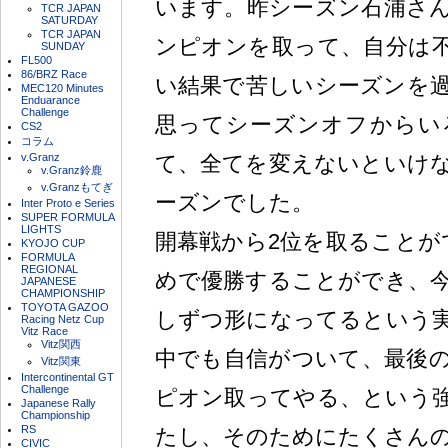
います。昨シーズン石浦さ
TCR JAPAN
SATURDAY
TCR JAPAN
ンピオンを取って、自分は
SUNDAY
FL500
86/BRZ Race
い結果で苦しいシーズンを
MEC120 Minutes
Enduarance
Challenge
思ってシーズンオフからい
CS2
コラム
v.Granz
て、全てを変えないといけ
v.Granz鈴鹿
v.Granzもてぎ
ーズンでした。
Inter Proto e Series
SUPER FORMULA
LIGHTS
開幕戦から2位を取ることが
KYOJO CUP
FORMULA
REGIONAL
めで優勝することができ、
JAPANESE
CHAMPIONSHIP
TOYOTA GAZOO
しずつ形になってるという
Racing Netz Cup
Vitz Race
Vitz関西
中でも自信がついて、最後
Vitz関東
Intercontinental GT
Challenge
ピオン取ってやる、という
Japanese Rally
Championship
RS
たし、そのためにたくさん
CIVIC