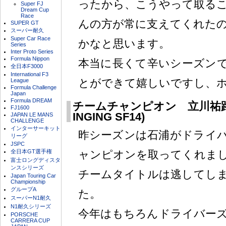
ったから、こうやって取る
Super FJ
Dream Cup
Race
んの方が常に支えてくれた
SUPER GT
スーパー耐久
Super Car Race
かなと思います。
Series
Inter Proto Series
Formula Nippon
本当に長くて辛いシーズン
全日本F3000
International F3
とができて嬉しいですし、
League
Formula Challenge
Japan
Formula DREAM
チームチャンピオン 立川祐路監督
FJ1600
INGING SF14)
JAPAN LE MANS
CHALLENGE
インターサーキット
昨シーズンは石浦がドライ
リーグ
JSPC
全日本GT選手権
ャンピオンを取ってくれま
富士ロングディスタ
ンスシリーズ
チームタイトルは逃してし
Japan Touring Car
Championship
グループA
た。
スーパーN1耐久
N1耐久シリーズ
今年はもちろんドライバー
PORSCHE
CARRERA CUP