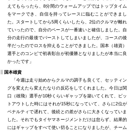
えてもらったら、8分間のウォームアップではトップタイム
をマークでき、自信を持ってレースに臨むことができまし
た。スタートしてから5周くらいしたら、2位のクルマが離れ
ていったので、自分のペースが一番速いと確信しました。自
分の走行の最後でバーストしてしまいましたが、コースの後
半だったのでロスを抑えることができました。国本（雄資）
選手とのコンビで初表彰台が初優勝となりましたが本当に良
かったです」
国本雄資
「今週は走り始めからクルマの調子も良くて、セッティン
グを変えたら変えたなりの反応をしてくれました。今日は関
口（雄飛）選手が10秒くらいギャップを築いてくれて、ピッ
トアウトした時にはそれが15秒になっていて、さらに2位が
ペナルティで遅れて、後続との差がさらに大きくなっていま
した。それでもタイヤマネージメントだけは怠らず、結果的
にはギャップをすべて使い切ることになりましたが、チーム