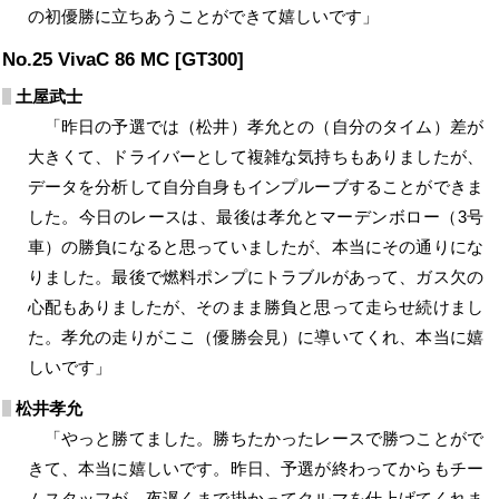
の初優勝に立ちあうことができて嬉しいです」
No.25 VivaC 86 MC [GT300]
土屋武士
「昨日の予選では（松井）孝允との（自分のタイム）差が
大きくて、ドライバーとして複雑な気持ちもありましたが、
データを分析して自分自身もインプルーブすることができま
した。今日のレースは、最後は孝允とマーデンボロー（3号
車）の勝負になると思っていましたが、本当にその通りにな
りました。最後で燃料ポンプにトラブルがあって、ガス欠の
心配もありましたが、そのまま勝負と思って走らせ続けまし
た。孝允の走りがここ（優勝会見）に導いてくれ、本当に嬉
しいです」
松井孝允
「やっと勝てました。勝ちたかったレースで勝つことがで
きて、本当に嬉しいです。昨日、予選が終わってからもチー
ムスタッフが、夜遅くまで掛かってクルマを仕上げてくれま