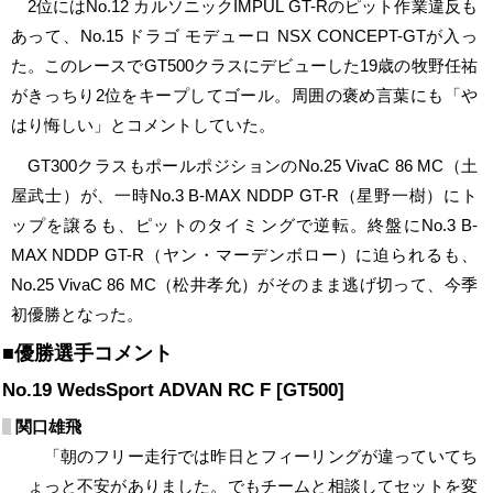
2位にはNo.12 カルソニックIMPUL GT-Rのピット作業違反も
あって、No.15 ドラゴ モデューロ NSX CONCEPT-GTが入っ
た。このレースでGT500クラスにデビューした19歳の牧野任祐
がきっちり2位をキープしてゴール。周囲の褒め言葉にも「や
はり悔しい」とコメントしていた。
GT300クラスもポールポジションのNo.25 VivaC 86 MC（土
屋武士）が、一時No.3 B-MAX NDDP GT-R（星野一樹）にト
ップを譲るも、ピットのタイミングで逆転。終盤にNo.3 B-
MAX NDDP GT-R（ヤン・マーデンボロー）に迫られるも、
No.25 VivaC 86 MC（松井孝允）がそのまま逃げ切って、今季
初優勝となった。
■優勝選手コメント
No.19 WedsSport ADVAN RC F [GT500]
関口雄飛
「朝のフリー走行では昨日とフィーリングが違っていてち
ょっと不安がありました。でもチームと相談してセットを変