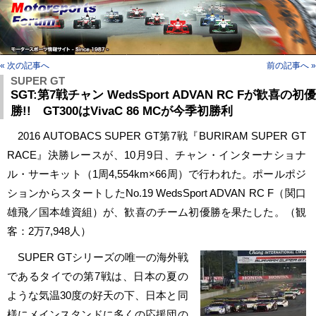
« 次の記事へ
前の記事へ »
SUPER GT
SGT:第7戦チャン WedsSport ADVAN RC Fが歓喜の初優
勝!! GT300はVivaC 86 MCが今季初勝利
2016 AUTOBACS SUPER GT第7戦『BURIRAM SUPER GT
RACE』決勝レースが、10月9日、チャン・インターナショナ
ル・サーキット（1周4,554km×66周）で行われた。ポールポジ
ションからスタートしたNo.19 WedsSport ADVAN RC F（関口
雄飛／国本雄資組）が、歓喜のチーム初優勝を果たした。（観
客：2万7,948人）
SUPER GTシリーズの唯一の海外戦
であるタイでの第7戦は、日本の夏の
ような気温30度の好天の下、日本と同
様にメインスタンドに多くの応援団の