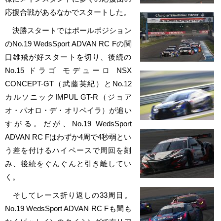
応援合戦があるなかでスタートした。
決勝スタートではポールポジション
のNo.19 WedsSport ADVAN RC Fの関
口雄飛が好スタートを切り、後続の
No.15 ドラゴ モデューロ NSX
CONCEPT-GT（武藤英紀）とNo.12
カルソニックIMPUL GT-R（ジョア
オ・パオロ・デ・オリベイラ）が追い
すがる。だが、No.19 WedsSport
ADVAN RC Fはわずか4周で4秒弱とい
う差を付けるハイペースで周回を刻
み、後続をぐんぐんと引き離してい
く。
そしてレース折り返しの33周目。
No.19 WedsSport ADVAN RC Fも間も