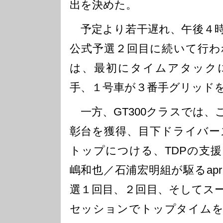
出を決めた。
予定より若干遅れ、午後４時
公式予選２回目に続いて行わ
は、最初にタイムアタックに
手、１号車が３番手グリッド
一方、GT300クラスでは、
彰台を獲得、目下ドライバー
トップにつける、TDPの支
嶋和也／石浦宏明組が駆るapr 
選１回目、２回目、そしてス
セッションでトップタイムを