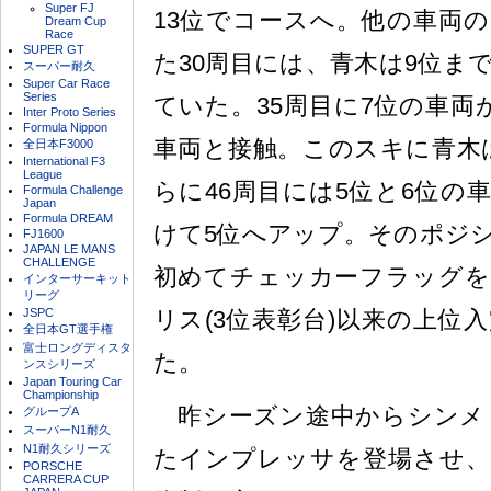
Super FJ
13位でコースへ。他の車両
Dream Cup
Race
SUPER GT
た30周目には、青木は9位ま
スーパー耐久
Super Car Race
Series
ていた。35周目に7位の車両
Inter Proto Series
Formula Nippon
車両と接触。このスキに青木
全日本F3000
International F3
League
らに46周目には5位と6位の
Formula Challenge
Japan
Formula DREAM
けて5位へアップ。そのポジ
FJ1600
JAPAN LE MANS
CHALLENGE
初めてチェッカーフラッグを
インターサーキット
リーグ
JSPC
リス(3位表彰台)以来の上位
全日本GT選手権
富士ロングディスタ
た。
ンスシリーズ
Japan Touring Car
Championship
昨シーズン途中からシンメト
グループA
スーパーN1耐久
N1耐久シリーズ
たインプレッサを登場させ、
PORSCHE
CARRERA CUP