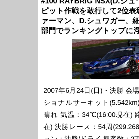
#100 RAYBRIG NSX(D
ピット作戦を敢行して2位表
ァーマン、D.シュワガー、
部門でランキングトップに
2007年6月24日(日)・決勝
ショナルサーキット(5.542km
晴れ 気温：34℃(16:00現在) 
在) 決勝レース：54周(299.2
ョン：決勝/ドライ 観客数：3万