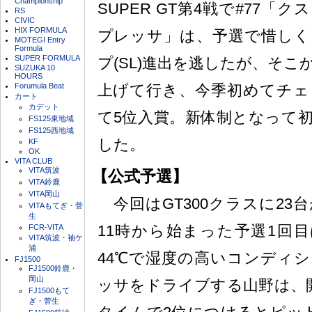
Championship
SUPER GT第4戦で#77「ク
RS
CIVIC
HIX FORMULA
プレッサ」は、予選で惜しく
MOTEGI Entry
Formula
SUPER FORMULA
プ(SL)進出を逃したが、そ
SUZUKA 10
HOURS
Forumula Beat
上げて行き、今季初めてチェ
カート
カデット
て5位入賞。新体制となって
FS125東地域
FS125西地域
した。
KF
OK
VITA CLUB
VITA筑波
【公式予選】
VITA鈴鹿
VITA岡山
今回はGT300クラスに23
VITAもてぎ・菅
生
11時から始まった予選1回目
FCR-VITA
VITA筑波・袖ケ
浦
44℃で湿度の高いコンディ
FJ1500
FJ1500鈴鹿・
岡山
ッサをドライブする山野は、開始
FJ1500もて
ぎ・菅生