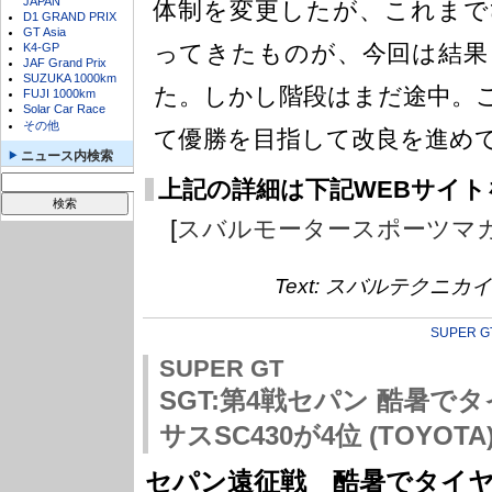
JAPAN
体制を変更したが、これまで
D1 GRAND PRIX
GT Asia
ってきたものが、今回は結果
K4-GP
JAF Grand Prix
SUZUKA 1000km
た。しかし階段はまだ途中。
FUJI 1000km
Solar Car Race
その他
て優勝を目指して改良を進め
ニュース内検索
上記の詳細は下記WEBサイ
[
スバルモータースポーツマ
Text: スバルテクニ
SUPER G
SUPER GT
SGT:第4戦セパン 酷暑
サスSC430が4位 (TOYOTA
セパン遠征戦 酷暑でタイ