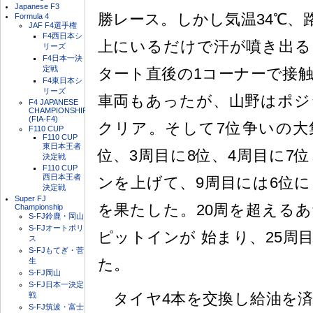
Japanese F3
勝レース。しかし気温34℃、
Formula 4
JAF F4選手権
F4西日本シ
上にいるだけで汗が噴き出る
リーズ
F4日本一決
定戦
タート直後の1コーナーで接
F4東日本シ
リーズ
車両もあったが、山野はポジ
F4 JAPANESE
CHAMPIONSHIP
(FIA-F4)
クリア。そして7位争いの大
F110 CUP
F110 CUP
東日本王者
位、3周目に8位、4周目に7
決定戦
F110 CUP
西日本王者
ンを上げて、9周目には6位
決定戦
Super FJ
を果たした。20周を超える
Championship
S-FJ鈴鹿・岡山
S-FJオートポリ
ピットインが 始まり、25周
ス
S-FJもてぎ・菅
た。
生
S-FJ岡山
S-FJ日本一決定
タイヤ4本を交換し給油を済
戦
S-FJ筑波・富士