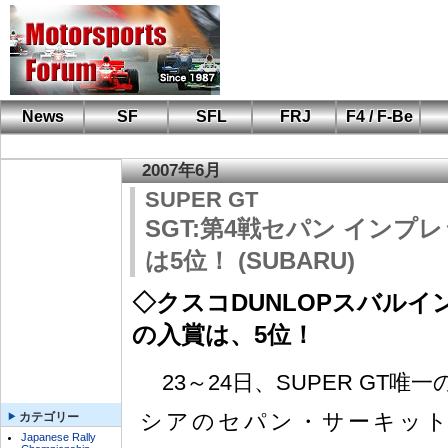
News
SF
SFL
FRJ
F4 / F-Be
F110 CUP
FIA-F4
F-Beat
も
SF
鈴
筑
S
A
2007年6月
SUPER GT
SGT:第4戦セパン インプ
は5位！ (SUBARU)
◇クスコDUNLOPスバル
の入賞は、5位！
23～24日、SUPER GT
シアのセパン・サーキッ
カテゴリー
Japanese Rally