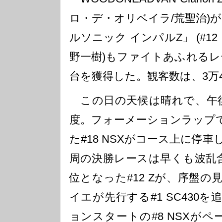
ロ・デ・オリベイラ/荒聖治)
ルソニック インパルZ」 (#1
野一樹)もファイトあふれるレ
台を獲得した。観客数は、3万4,
この日の天候は晴れで、午後
度。フォーメーションラップ
た#18 NSXがコース上に停
周の決勝レースは早くも波乱
位となった#12 Zが、序盤
イエが先行する#1 SC430
ョンスタートの#8 NSXが