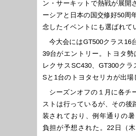
ン・サーキットで熱戦が展開
ーシアと日本の国交修好50周
念したイベントにも選ばれて
今大会にはGT500クラス16台
39台がエントリー。トヨタ勢は
レクサスSC430、GT300ク
Sと1台のトヨタセリカが出場
シーズンオフの１月に各チー
ストは行っているが、その後
装されており、例年通りの暑
負担が予想された。22日（