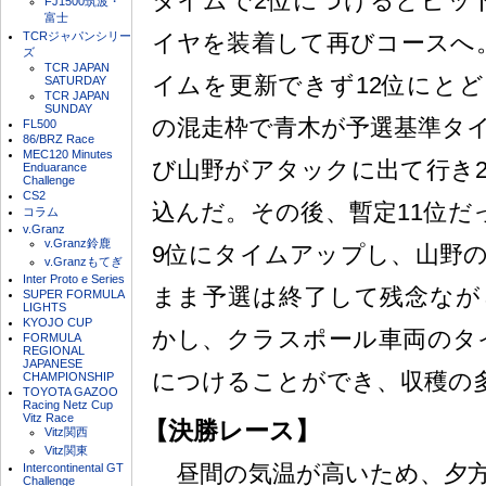
タイムで2位につけるとピッ
FJ1500筑波・
富士
TCRジャパンシリー
イヤを装着して再びコースへ
ズ
TCR JAPAN
イムを更新できず12位にとど
SATURDAY
TCR JAPAN
SUNDAY
の混走枠で青木が予選基準タ
FL500
86/BRZ Race
MEC120 Minutes
び山野がアタックに出て行き2分
Enduarance
Challenge
CS2
込んだ。その後、暫定11位だ
コラム
v.Granz
v.Granz鈴鹿
9位にタイムアップし、山野の
v.Granzもてぎ
Inter Proto e Series
まま予選は終了して残念なが
SUPER FORMULA
LIGHTS
KYOJO CUP
かし、クラスポール車両のタ
FORMULA
REGIONAL
JAPANESE
につけることができ、収穫の
CHAMPIONSHIP
TOYOTA GAZOO
Racing Netz Cup
Vitz Race
【決勝レース】
Vitz関西
Vitz関東
昼間の気温が高いため、夕方
Intercontinental GT
Challenge