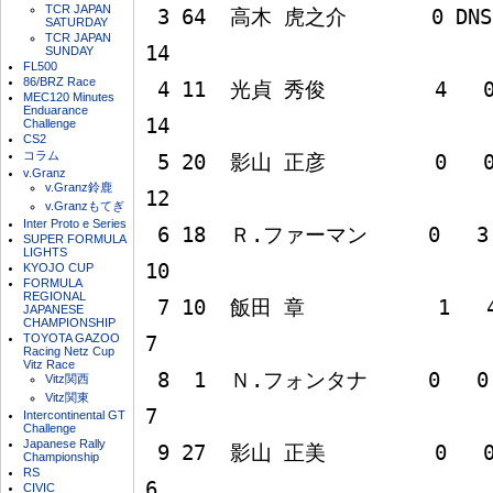
TCR JAPAN
 3 64  高木 虎之介       0 DNS   4  10   0   0                       
SATURDAY
TCR JAPAN
14

SUNDAY
FL500
86/BRZ Race
 4 11  光貞 秀俊         4   0   3   3   0   4                       
MEC120 Minutes
Enduarance
14

Challenge
CS2
コラム
 5 20  影山 正彦         0   0   2   6   4   0                       
v.Granz
v.Granz鈴鹿
12

v.Granzもてぎ
Inter Proto e Series
 6 18  Ｒ.ファーマン     0   3   0   1   6   0                       
SUPER FORMULA
LIGHTS
10

KYOJO CUP
FORMULA
REGIONAL
 7 10  飯田 章           1   4   0   0   0   2                        
JAPANESE
CHAMPIONSHIP
TOYOTA GAZOO
7

Racing Netz Cup
Vitz Race
 8  1  Ｎ.フォンタナ     0   0   1   0   0   6                        
Vitz関西
Vitz関東
7

Intercontinental GT
Challenge
Japanese Rally
 9 27  影山 正美         0   0   0   2   1   3                        
Championship
RS
6

CIVIC