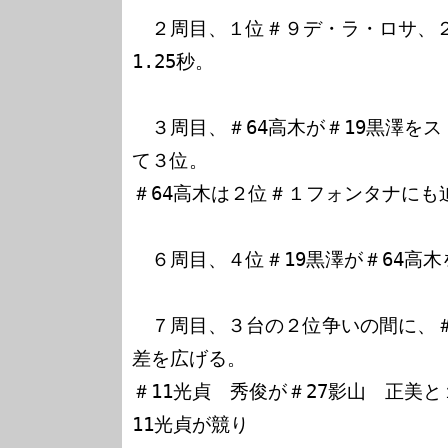
　２周目、１位＃９デ・ラ・ロサ、
1.25秒。

　３周目、＃64高木が＃19黒澤を
て３位。

＃64高木は２位＃１フォンタナにも迫
　６周目、４位＃19黒澤が＃64高木
　７周目、３台の２位争いの間に、＃
差を広げる。

＃11光貞　秀俊が＃27影山　正美
11光貞が競り
