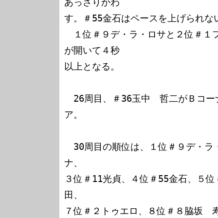
あっさりかわ

す。＃55金石はペースを上げられない
　１位＃９デ・ラ・ロサと２位＃１
が開いて４秒

以上となる。

　26周目、＃36玉中　哲二がＢコ
ア。

　30周目の順位は、１位＃９デ・ラ
ナ、

３位＃11光貞、４位＃55金石、５位
田、

７位＃２トゥエロ、８位＃８脇坂　寿