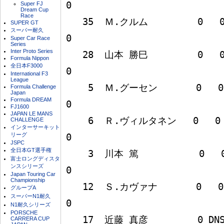
0

Super FJ
Dream Cup
Race
   35  Ｍ.クルム         0   0   0   -   -   -                        
SUPER GT
スーパー耐久
0

Super Car Race
Series
Inter Proto Series
   28  山本 勝巳         0   0   0   0   0   0                        
Formula Nippon
全日本F3000
0

International F3
League
    5  Ｍ.グーセン       0   0   0   0   0   0                        
Formula Challenge
Japan
Formula DREAM
0

FJ1600
JAPAN LE MANS
    6  Ｒ.ヴィルタネン   0   0   0   -   -   -                        
CHALLENGE
インターサーキット
リーグ
0

JSPC
全日本GT選手権
    3  川本 篤           0   0   0   0   0   0                        
富士ロングディスタ
ンスシリーズ
0

Japan Touring Car
Championship
   12  Ｓ.カヴァナ       0   0   -   -   -   -                        
グループA
スーパーN1耐久
0

N1耐久シリーズ
PORSCHE
   17  近藤 真彦         0 DNS   0   0   0   0                        
CARRERA CUP