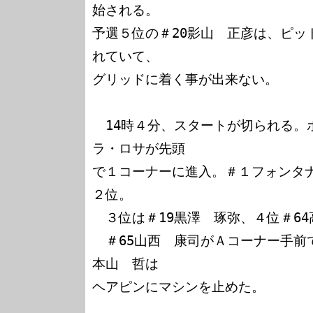
始される。

予選５位の＃20影山　正彦は、ピッ
れていて、

グリッドに着く事が出来ない。

　14時４分、スタートが切られる。
ラ・ロサが先頭

で１コーナーに進入。＃１フォンタ
２位。

　３位は＃19黒澤　琢弥、４位＃64
　＃65山西　康司がＡコーナー手前
本山　哲は

ヘアピンにマシンを止めた。
