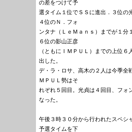
の差をつけて予

選タイム１位でＳＳに進出．３位の
４位のＮ．フォ

ンタナ（ＬｅＭａｎｓ）までが１分
６位の影山正彦

（ともにＩＭＰＵＬ）までの上位６
出した。

デ・ラ・ロサ、高木の２人は今季全
ＭＰＵＬ勢はそ

れぞれ５回目。光貞は４回目、フォ
なった。

午後３時３０分から行われたスペシ
予選タイムを下
