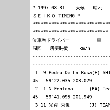
* 1997.08.31    天候 : 晴れ       
ＳＥＩＫＯ TIMING *

****************************
****************************

位車番ドライバー          車      名             
周回   所要時間    km/h

----------------------------
----------------------------

 1  9 Pedro De La Rosa(E) SHIONOGI TEAM NOVA             
45   59'22.035 203.029

 2  1 N.Fontana      (RA) Team Le Mans                   
45   59'41.095 201.949

 3 11 光貞 秀俊       (J) TEAM CERUMO                    