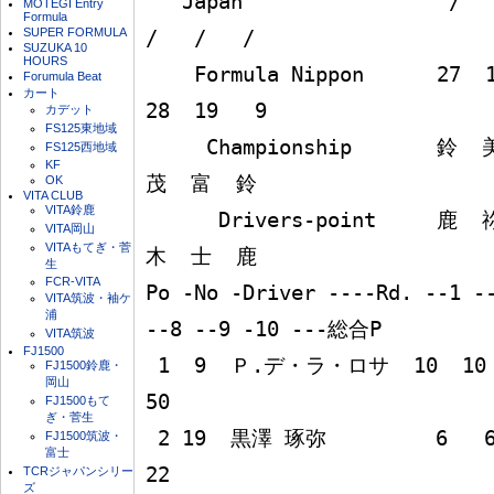
   Japan                 /   /   /   /   /   /   /   
MOTEGI Entry
Formula
SUPER FORMULA
/   /   /

SUZUKA 10
HOURS
    Formula Nippon      27  18   1   6   3  31  14  
Forumula Beat
カート
28  19   9

カデット
FS125東地域
     Championship       鈴  美  富  鈴  菅  富  美  
FS125西地域
KF
茂  富  鈴

OK
VITA CLUB
VITA鈴鹿
      Drivers-point     鹿  祢  士  鹿  生  士  祢  
VITA岡山
VITAもてぎ・菅
木  士  鹿

生
FCR-VITA
Po -No -Driver ----Rd. --1 --
VITA筑波・袖ケ
浦
--8 --9 -10 ---総合P

VITA筑波
FJ1500
 1  9  Ｐ.デ・ラ・ロサ  10  10   6   4  10  10                       
FJ1500鈴鹿・
岡山
50

FJ1500もて
ぎ・菅生
 2 19  黒澤 琢弥         6   6  10   0   0   0                       
FJ1500筑波・
富士
22

TCRジャパンシリー
ズ