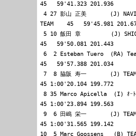
45   59'41.323 201.936

 4 27 影山 正美       (J) NAVI CONNECTION RACING 
TEAM    45   59'45.981 201.67
 5 10 飯田 章         (J) SHIONOGI TEAM NOVA             
45   59'50.081 201.443

 6  2 Esteban Tuero  (RA) Team Le Mans                   
45   59'57.388 201.034

 7  8 脇阪 寿一       (J) TEAM ANABUKI童夢with無限       
45 1:00'20.104 199.772

 8 35 Marco Apicella  (I) ｵｰﾄﾃｯｸ STELLAR                 
45 1:00'23.894 199.563

 9  6 田嶋 栄一       (J) TEAM 5ZIGEN                    
45 1:00'31.565 199.142

10  5 Marc Goossens   (B) TEAM 5ZIGEN       