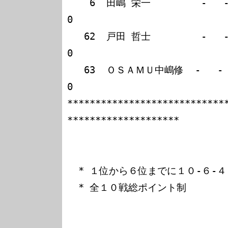
    6  田嶋 栄一         -   -   -   0   0   0                        
0

   62  戸田 哲士         -   -   -   0   0   0                        
0

   63  ＯＳＡＭＵ中嶋修  -   -   -   -   -   0                        
0

****************************
********************

  * １位から６位までに１０-６-４-３-２-１のポイント

  * 全１０戦総ポイント制
