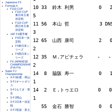
Japanese F3
Formula 4
10 33  鈴木 利男         0   2   0   0   3   0
F110 CUP
F110 CUP
5

東日本王者
決定戦
F110 CUP
11 56  本山 哲           3 DNS   0   0   0   
西日本王者
決定戦
3

JAF F4選手権
F4日本一決
12 65  山西 康司         2   0   0   0   0   0
定戦
F4東日本シ
2

リーズ
F4西日本シ
12 35  Ｍ.アピチェラ     -   -   -   0   2   0 
リーズ
F4 JAPANESE
2

CHAMPIONSHIP
(FIA-F4)
Super FJ
14  8  脇阪 寿一         0   1   0   0   0   0
Championship
S-FJ鈴鹿・岡山
1

S-FJオートポリ
ス
14  2  Ｅ.トゥエロ       0   0   0   0   0   1
S-FJもてぎ・菅
生
1

S-FJ岡山
S-FJ日本一決定
   55  金石 勝智         0   0   0   0   0   0                        
戦
S-FJ筑波・富士