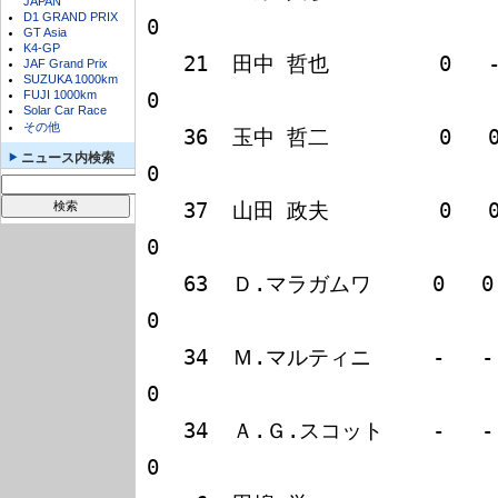
JAPAN
D1 GRAND PRIX
0

GT Asia
K4-GP
   21  田中 哲也         0   -   -   -   0   0                        
JAF Grand Prix
SUZUKA 1000km
FUJI 1000km
0

Solar Car Race
その他
   36  玉中 哲二         0   0   0   0   0   0                        
ニュース内検索
0

   37  山田 政夫         0   0   0   0  DQ DNQ                        
0

   63  Ｄ.マラガムワ     0   0   0   0   0   -                        
0

   34  Ｍ.マルティニ     -   -   0   -   -   -                        
0

   34  Ａ.Ｇ.スコット    -   -   -   0   -   0                        
0
