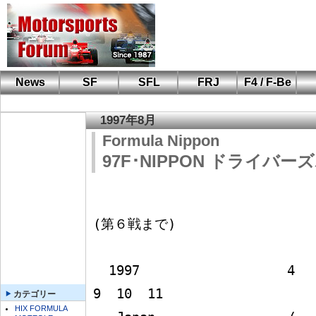
News
SF
SFL
FRJ
F4 / F-Be
F110 CUP
FIA-F4
F-Beat
も
SF
鈴
筑
S
A
1997年8月
Formula Nippon
97F･NIPPON ドライバーズ
(第６戦まで)

  1997                   4   5   6   7   8   8   9   
9  10  11

カテゴリー
HIX FORMULA