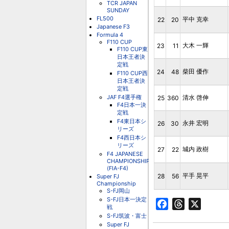
TCR JAPAN
SUNDAY
FL500
平中 克幸
22
20
Japanese F3
Formula 4
F110 CUP
大木 一輝
23
11
F110 CUP東
日本王者決
定戦
柴田 優作
24
48
F110 CUP西
日本王者決
定戦
JAF F4選手権
清水 啓伸
25
360
F4日本一決
定戦
F4東日本シ
永井 宏明
26
30
リーズ
F4西日本シ
リーズ
城内 政樹
27
22
F4 JAPANESE
CHAMPIONSHIP
(FIA-F4)
平手 晃平
28
56
Super FJ
Championship
S-FJ岡山
S-FJ日本一決定
Facebook
Threads
X
戦
S-FJ筑波・富士
Super FJ