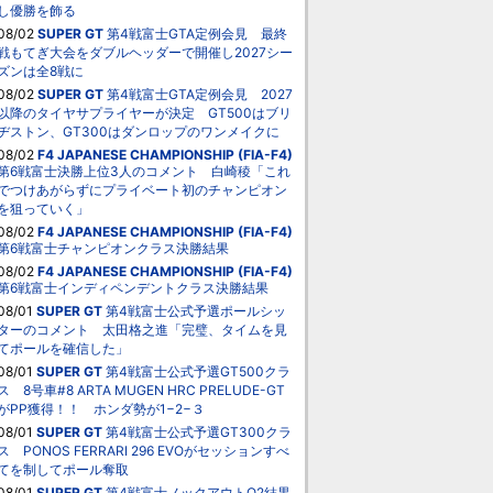
し優勝を飾る
08/02
SUPER GT
第4戦富士GTA定例会見 最終
戦もてぎ大会をダブルヘッダーで開催し2027シー
ズンは全8戦に
08/02
SUPER GT
第4戦富士GTA定例会見 2027
以降のタイヤサプライヤーが決定 GT500はブリ
ヂストン、GT300はダンロップのワンメイクに
08/02
F4 JAPANESE CHAMPIONSHIP (FIA-F4)
第6戦富士決勝上位3人のコメント 白崎稜「これ
でつけあがらずにプライベート初のチャンピオン
を狙っていく」
08/02
F4 JAPANESE CHAMPIONSHIP (FIA-F4)
第6戦富士チャンピオンクラス決勝結果
08/02
F4 JAPANESE CHAMPIONSHIP (FIA-F4)
第6戦富士インディペンデントクラス決勝結果
08/01
SUPER GT
第4戦富士公式予選ポールシッ
ターのコメント 太田格之進「完璧、タイムを見
てポールを確信した」
08/01
SUPER GT
第4戦富士公式予選GT500クラ
ス 8号車#8 ARTA MUGEN HRC PRELUDE-GT
がPP獲得！！ ホンダ勢が1−2−３
08/01
SUPER GT
第4戦富士公式予選GT300クラ
ス PONOS FERRARI 296 EVOがセッションすべ
てを制してポール奪取
08/01
SUPER GT
第4戦富士ノックアウトQ2結果