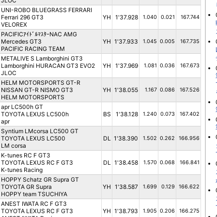
JLOC
UNI-ROBO BLUEGRASS FERRARI
Ferrari 296 GT3
YH
1'37.928
1.040
0.021
167.744
VELOREX
PACIFICｱｲﾄﾞﾙﾏｽﾀｰNAC AMG
Mercedes GT3
YH
1'37.933
1.045
0.005
167.735
PACIFIC RACING TEAM
METALIVE S Lamborghini GT3
Lamborghini HURACAN GT3 EVO2
YH
1'37.969
1.081
0.036
167.673
JLOC
HELM MOTORSPORTS GT-R
NISSAN GT-R NISMO GT3
YH
1'38.055
1.167
0.086
167.526
HELM MOTORSPORTS
apr LC500h GT
TOYOTA LEXUS LC500h
BS
1'38.128
1.240
0.073
167.402
apr
Syntium LMcorsa LC500 GT
TOYOTA LEXUS LC500
DL
1'38.390
1.502
0.262
166.956
LM corsa
K-tunes RC F GT3
TOYOTA LEXUS RC F GT3
DL
1'38.458
1.570
0.068
166.841
K-tunes Racing
HOPPY Schatz GR Supra GT
TOYOTA GR Supra
YH
1'38.587
1.699
0.129
166.622
HOPPY team TSUCHIYA
ANEST IWATA RC F GT3
TOYOTA LEXUS RC F GT3
YH
1'38.793
1.905
0.206
166.275