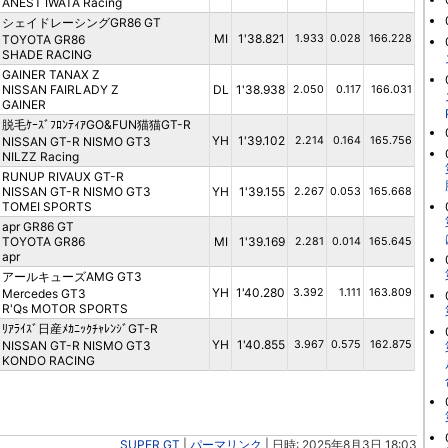
ANEST IWATA Racing
シェイドレーシングGR86 GT
MI
1'38.821
TOYOTA GR86
1.933
0.028
166.228
SHADE RACING
GAINER TANAX Z
NISSAN FAIRLADY Z
DL
1'38.938
2.050
0.117
166.031
GAINER
脱毛ｹｰｽﾞﾌﾛﾝﾃｨｱGO&FUN猫猫GT-R
YH
1'39.102
NISSAN GT-R NISMO GT3
2.214
0.164
165.756
NILZZ Racing
RUNUP RIVAUX GT-R
NISSAN GT-R NISMO GT3
YH
1'39.155
2.267
0.053
165.668
TOMEI SPORTS
apr GR86 GT
TOYOTA GR86
MI
1'39.169
2.281
0.014
165.645
apr
アールキューズAMG GT3
YH
1'40.280
Mercedes GT3
3.392
1.111
163.809
R'Qs MOTOR SPORTS
ﾘｱﾗｲｽﾞ日産ﾒｶﾆｯｸﾁｬﾚﾝｼﾞGT-R
YH
1'40.855
NISSAN GT-R NISMO GT3
3.967
0.575
162.875
KONDO RACING
SUPER GT
|
パーマリンク
| 日時: 2025年8月3日 18:03