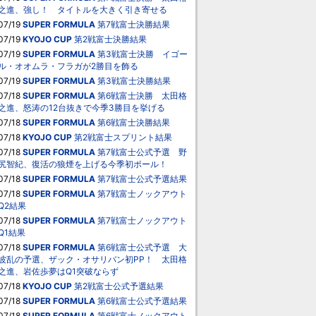
之進、強し！ タイトルを大きく引き寄せる
07/19
SUPER FORMULA
第7戦富士決勝結果
07/19
KYOJO CUP
第2戦富士決勝結果
07/19
SUPER FORMULA
第3戦富士決勝 イゴー
ル・オオムラ・フラガが2勝目を飾る
07/19
SUPER FORMULA
第3戦富士決勝結果
07/18
SUPER FORMULA
第6戦富士決勝 太田格
之進、怒涛の12台抜きで今季3勝目を挙げる
07/18
SUPER FORMULA
第6戦富士決勝結果
07/18
KYOJO CUP
第2戦富士スプリント結果
07/18
SUPER FORMULA
第7戦富士公式予選 野
尻智紀、復活の狼煙を上げる今季初ポール！
07/18
SUPER FORMULA
第7戦富士公式予選結果
07/18
SUPER FORMULA
第7戦富士ノックアウト
Q2結果
07/18
SUPER FORMULA
第7戦富士ノックアウト
Q1結果
07/18
SUPER FORMULA
第6戦富士公式予選 大
波乱の予選、ザック・オサリバン初PP！ 太田格
之進、岩佐歩夢はQ1突破ならず
07/18
KYOJO CUP
第2戦富士公式予選結果
07/18
SUPER FORMULA
第6戦富士公式予選結果
07/18
SUPER FORMULA
第6戦富士ノックアウト