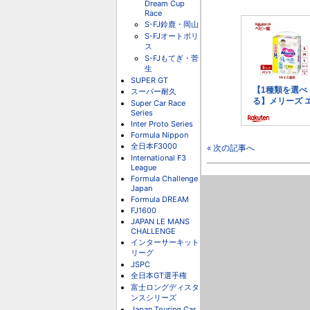
Dream Cup
Race
S-FJ鈴鹿・岡山
S-FJオートポリ
ス
S-FJもてぎ・菅
生
SUPER GT
スーパー耐久
Super Car Race
Series
Inter Proto Series
Formula Nippon
全日本F3000
« 次の記事へ
International F3
League
Formula Challenge
Japan
Formula DREAM
FJ1600
JAPAN LE MANS
CHALLENGE
インターサーキット
リーグ
JSPC
全日本GT選手権
富士ロングディスタ
ンスシリーズ
Japan Touring Car