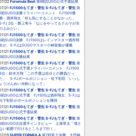
07/22
Forumula Beat
第6戦SUGO公式予選結果
07/21
FJ1500もてぎ・菅生
S-FJもてぎ・菅生
第
5戦SUGO決勝ドライバーコメント FJ1500優
勝・酒井翔太「何も気にすることがなかった」
S-FJ 2位・磐上隼斗「なにをやってもクルマが氷
の上みたい」
07/21
FJ1500もてぎ・菅生
S-FJもてぎ・菅生
第
5戦SUGO決勝 FJ1500はレインマスター酒井翔
太が、S-FJはSUGOマスター小林留魁が優勝
07/21
FJ1500もてぎ・菅生
S-FJもてぎ・菅生
第
5戦SUGO決勝結果
07/21
FJ1500もてぎ・菅生
S-FJもてぎ・菅生
第
5戦SUGO公式予選ドライバーコメント FJ1500
3位：鈴木大翔「この予選は自分との勝負だっ
た」 S-FJポールポジション・松下彰臣「いっし
ょうけんめい冷静になって」
07/21
FJ1500もてぎ・菅生
S-FJもてぎ・菅生
第
5戦SUGO公式予選 FJ1500は酒井翔太、S-FJは
松下彰臣がポールポジションを獲得
07/21
FJ1500もてぎ・菅生
S-FJもてぎ・菅生
第
5戦SUGO公式予選結果
07/21
FJ1500もてぎ・菅生
S-FJもてぎ・菅生
第
5戦SUGO注目選手インタビュー 土屋草太「壊さ
ない範囲で行けるところまで行く」
07/19
SUPER FORMULA
第7戦富士決勝 太田格