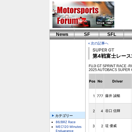
News
SF
SFL
« 次の記事へ
SUPER GT
第4戦富士レース2
FUJI GT SPRINT RACE -RIJ
2025 AUTOBACS SUPER
Pos
No
Driver
藤井 誠暢
1
777
谷口 信輝
2
4
カテゴリー
86/BRZ Race
堤 優威
3
2
MEC120 Minutes
Enduarance