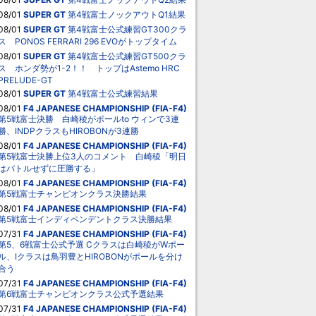
08/01
SUPER GT
第4戦富士ノックアウトQ1結果
08/01
SUPER GT
第4戦富士公式練習GT300クラ
ス PONOS FERRARI 296 EVOがトップタイム
08/01
SUPER GT
第4戦富士公式練習GT500クラ
ス ホンダ勢が1-2！！ トップはAstemo HRC
PRELUDE-GT
08/01
SUPER GT
第4戦富士公式練習結果
08/01
F4 JAPANESE CHAMPIONSHIP (FIA-F4)
第5戦富士決勝 白崎稜がポールto ウィンで3連
勝、INDPクラスもHIROBONが3連勝
08/01
F4 JAPANESE CHAMPIONSHIP (FIA-F4)
第5戦富士決勝上位3人のコメント 白崎稜「明日
はバトルせずに圧勝する」
08/01
F4 JAPANESE CHAMPIONSHIP (FIA-F4)
第5戦富士チャンピオンクラス決勝結果
08/01
F4 JAPANESE CHAMPIONSHIP (FIA-F4)
第5戦富士インディペンデントクラス決勝結果
07/31
F4 JAPANESE CHAMPIONSHIP (FIA-F4)
第5、6戦富士公式予選 Cクラスは白崎稜がWポー
ル、Iクラスは鳥羽豊とHIROBONがポールを分け
合う
07/31
F4 JAPANESE CHAMPIONSHIP (FIA-F4)
第6戦富士チャンピオンクラス公式予選結果
07/31
F4 JAPANESE CHAMPIONSHIP (FIA-F4)