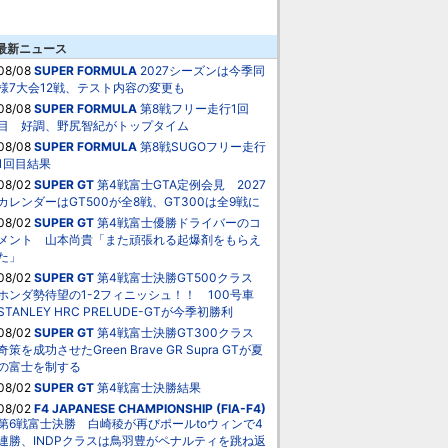
最新ニュース
08/08
SUPER FORMULA
2027シーズンは今季同
様7大会12戦、テスト内容の変更も
08/08
SUPER FORMULA
第8戦フリー走行1回
目 好調、野尻智紀がトップタイム
08/08
SUPER FORMULA
第8戦SUGOフリー走行
1回目結果
08/02
SUPER GT
第4戦富士GTA定例会見 2027
カレンダーはGT500が全8戦、GT300は全9戦に
08/02
SUPER GT
第4戦富士優勝ドライバーのコ
メント 山本尚貴「また頑張れる起爆剤をもらえ
た」
08/02
SUPER GT
第4戦富士決勝GT500クラス
ホンダ勢待望の1-2フィニッシュ！！ 100号車
STANLEY HRC PRELUDE-GTが今季初勝利
08/02
SUPER GT
第4戦富士決勝GT300クラス
奇策を成功させたGreen Brave GR Supra GTが夏
の富士を制する
08/02
SUPER GT
第4戦富士決勝結果
08/02
F4 JAPANESE CHAMPIONSHIP (FIA-F4)
第6戦富士決勝 白崎稜が再びポールtoウィンで4
連勝、INDPクラスは鳥羽豊がペナルティを跳ね返