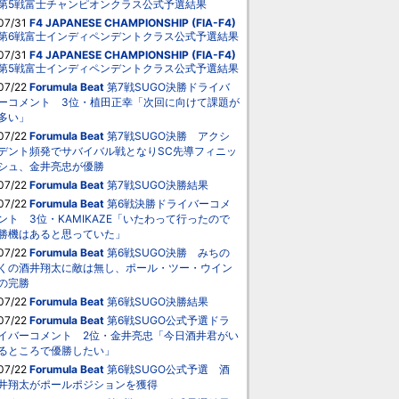
第5戦富士チャンピオンクラス公式予選結果
07/31
F4 JAPANESE CHAMPIONSHIP (FIA-F4)
第6戦富士インディペンデントクラス公式予選結果
07/31
F4 JAPANESE CHAMPIONSHIP (FIA-F4)
第5戦富士インディペンデントクラス公式予選結果
07/22
Forumula Beat
第7戦SUGO決勝ドライバ
ーコメント 3位・植田正幸「次回に向けて課題が
多い」
07/22
Forumula Beat
第7戦SUGO決勝 アクシ
デント頻発でサバイバル戦となりSC先導フィニッ
シュ、金井亮忠が優勝
07/22
Forumula Beat
第7戦SUGO決勝結果
07/22
Forumula Beat
第6戦決勝ドライバーコメ
ント 3位・KAMIKAZE「いたわって行ったので
勝機はあると思っていた」
07/22
Forumula Beat
第6戦SUGO決勝 みちの
くの酒井翔太に敵は無し、ポール・ツー・ウイン
の完勝
07/22
Forumula Beat
第6戦SUGO決勝結果
07/22
Forumula Beat
第6戦SUGO公式予選ドラ
イバーコメント 2位・金井亮忠「今日酒井君がい
るところで優勝したい」
07/22
Forumula Beat
第6戦SUGO公式予選 酒
井翔太がポールポジションを獲得