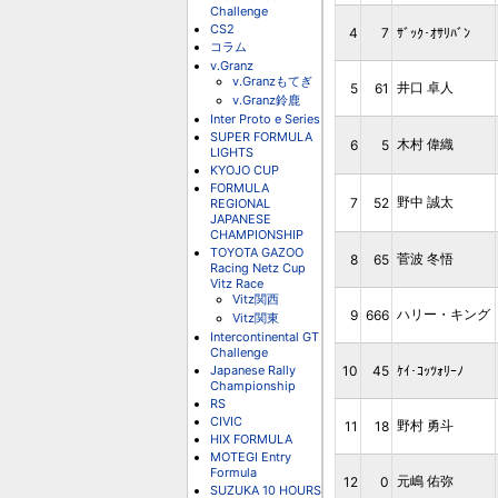
Challenge
CS2
4
7
ｻﾞｯｸ･ｵｻﾘﾊﾞﾝ
コラム
v.Granz
v.Granzもてぎ
井口 卓人
5
61
v.Granz鈴鹿
Inter Proto e Series
SUPER FORMULA
木村 偉織
6
5
LIGHTS
KYOJO CUP
FORMULA
野中 誠太
7
52
REGIONAL
JAPANESE
CHAMPIONSHIP
TOYOTA GAZOO
菅波 冬悟
8
65
Racing Netz Cup
Vitz Race
Vitz関西
ハリー・キング
9
666
Vitz関東
Intercontinental GT
Challenge
Japanese Rally
10
45
ｹｲ･ｺｯﾂｫﾘｰﾉ
Championship
RS
CIVIC
野村 勇斗
11
18
HIX FORMULA
MOTEGI Entry
Formula
元嶋 佑弥
12
0
SUZUKA 10 HOURS