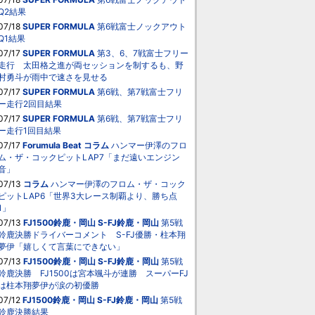
Q2結果
07/18
SUPER FORMULA
第6戦富士ノックアウト
Q1結果
07/17
SUPER FORMULA
第3、6、7戦富士フリー
走行 太田格之進が両セッションを制するも、野
村勇斗が雨中で速さを見せる
07/17
SUPER FORMULA
第6戦、第7戦富士フリ
ー走行2回目結果
07/17
SUPER FORMULA
第6戦、第7戦富士フリ
ー走行1回目結果
07/17
Forumula Beat
コラム
ハンマー伊澤のフロ
ム・ザ・コックピットLAP7「まだ遠いエンジン
音」
07/13
コラム
ハンマー伊澤のフロム・ザ・コック
ピットLAP6「世界3大レース制覇より、勝ち点
1」
07/13
FJ1500鈴鹿・岡山
S-FJ鈴鹿・岡山
第5戦
鈴鹿決勝ドライバーコメント S-FJ優勝・柱本翔
夢伊「嬉しくて言葉にできない」
07/13
FJ1500鈴鹿・岡山
S-FJ鈴鹿・岡山
第5戦
鈴鹿決勝 FJ1500は宮本颯斗が連勝 スーパーFJ
は柱本翔夢伊が涙の初優勝
07/12
FJ1500鈴鹿・岡山
S-FJ鈴鹿・岡山
第5戦
鈴鹿決勝結果