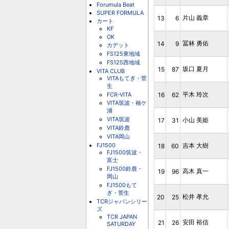
Forumula Beat
SUPER FORMULA
片山 義章
13
6
カート
KF
OK
冨林 勇佑
14
9
カデット
FS125東地域
FS125西地域
坂口 夏月
15
87
VITA CLUB
VITAもてぎ・菅
生
平木 玲次
FCR-VITA
16
62
VITA筑波・袖ケ
浦
VITA筑波
小山 美姫
17
31
VITA鈴鹿
VITA岡山
FJ1500
吉本 大樹
18
60
FJ1500筑波・
富士
FJ1500鈴鹿・
高木 真一
19
96
岡山
FJ1500もて
ぎ・菅生
松井 孝允
20
25
TCRジャパンシリー
ズ
TCR JAPAN
安田 裕信
21
26
SATURDAY