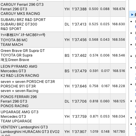
CARGUY Ferrari 296 GT3
Ferrari 296 GT3
YH
1'37.388
0.500
0.088
168.674
CARGUY MKS RACING
SUBARU BRZ R&D SPORT
SUBARU BRZ GT300
DL
1'37.413
0.525
0.025
168.630
R&D SPORT
ﾏｯﾊ車検ｴｱﾊﾞｽﾀｰMC86ﾏｯﾊ号
YH
1'37.456
TOYOTA 86 MC
0.568
0.043
168.556
TEAM MACH
Green Brave GR Supra GT
TOYOTA GR Supra
BS
1'37.462
0.574
0.006
168.546
埼玉Green Brave
LEON PYRAMID AMG
Mercedes GT3
BS
1'37.479
0.591
0.017
168.516
K2 R&D LEON RACING
seven × seven PORSCHE GT3R
PORSCHE 911 GT3R
YH
1'37.646
0.758
0.167
168.228
seven × seven Racing
PONOS FERRARI 296
Ferrari 296 GT3
DL
1'37.706
0.818
0.060
168.125
PONOS RACING
UPGARAGE AMG GT3
Mercedes GT3
YH
1'37.759
0.871
0.053
168.034
TEAM UPGARAGE
VENTENY Lamborghini GT3
Lamborghini HURACAN GT3 EVO2
YH
1'37.907
1.019
0.148
167.780