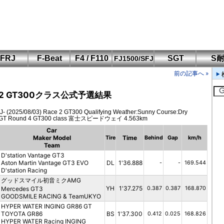
FRJ
F-Beat
F4 / F110
SGT
S
FJ1500/SFJ
F110 CUP
FIA-F4
SFJ D-Cup
鈴鹿・岡山
筑波・冨士
SFJ日本一
Aポリス
前の記事へ »
もてぎ・菅生
 GT300クラス公式予選結果
- (2025/08/03) Race 2 GT300 Qualifying Weather:Sunny Course:Dry
 GT Round 4 GT300 class 富士スピードウェイ 4.563km
Car
Maker Model
Time
Tire
Behind
Gap
km/h
Team
D'station Vantage GT3
Aston Martin Vantage GT3 EVO
DL
1'36.888
-
-
169.544
D'station Racing
グッドスマイル初音ミクAMG
YH
1'37.275
Mercedes GT3
0.387
0.387
168.870
GOODSMILE RACING & TeamUKYO
HYPER WATER INGING GR86 GT
TOYOTA GR86
BS
1'37.300
0.412
0.025
168.826
HYPER WATER Racing INGING