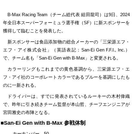
B-Max Racing Team（チーム総代表 組⽥⿓司）は9日、2024
年全⽇本スーパーフォーミュラ選⼿権（SF）に新スポンサーを
獲得して臨むことを発表した。
新スポンサーは⾷品添加物の総合メーカーの「三栄源エフ・
エフ・アイ株式会社」（英語表記：San-Ei Gen F.F.I., Inc.）
で、チーム名も「San-Ei Gen with B-Max」と変更される。
カラーリングもこれまでの黄色基調から、三栄源エフ・エ
フ・アイ社のコーポレートカラーであるブルーを基調にしたも
のに⼀新される。
ドライバーは、すでに発表されているルーキーの⽊村偉織
で、昨年に引き続きチーム監督が本山哲、チーフエンジニアが
宮田雅史の布陣となる。
■San-Ei Gen with B-Max 参戦体制
カーナンバー 50