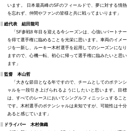
います。 ⽇本最⾼峰のSFのフィールドで、夢に対する情熱
を忘れず、仲間やファンの皆様と共に戦ってまいります」
総代表 組⽥⿓司
「SF参戦8 年⽬を迎える今シーズンは、⼼強いパートナー
を得て選⼿権に臨めることを光栄に思います。⾞両のイメー
ジを⼀新し、ルーキー⽊村選⼿を起⽤してのシーズンになり
ますので、⼼機⼀転、初⼼に帰って選⼿権に臨みたいと思い
ます」
監督 本⼭哲
「⼤きな節⽬となる年ですので、チームとしてのポテンシ
ャルを⼀段引き上げられるようにしたいと思います。⽬標
は、すべてのレースにおいてシングルフィニッシュすること
です。⽊村選⼿のポテンシャルは未知ですが、可能性は⼗分
あると感じています」
ドライバー ⽊村偉織