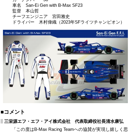
⾞名 San-Ei Gen with B-Max SF23
監督 本⼭哲
チーフエンジニア 宮⽥雅史
ドライバー ⽊村偉織（2023年SFライツチャンピオン）
■コメント
三栄源エフ・エフ・アイ株式会社 代表取締役社⻑清⽔康弘
「この度はB-Max Racing Teamへの協賛が実現し嬉しく思