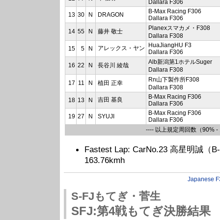
Dallara F306
B-Max Racing F306
13
30
N
DRAGON
Dallara F306
Planexスマカメ・F308
14
55
N
藤井 敬士
Dallara F308
HuaJiangHU F3
アレックス・ヤン
15
5
N
Dallara F306
Alb新潟第1ホテルSuger
16
22
N
長谷川 綾哉
Dallara F308
Rn山下製作所F308
17
11
N
植田 正幸
Dallara F308
B-Max Racing F306
吉田 基良
18
13
N
Dallara F306
B-Max Racing F306
19
27
N
SYUJI
Dallara F306
---- 以上規定周回数（90% - 1
Fastest Lap: CarNo.23 高星明誠（B-M
163.76kmh
Japanese F
S-FJもてぎ・菅生
SFJ:第4戦もてぎ決勝結果