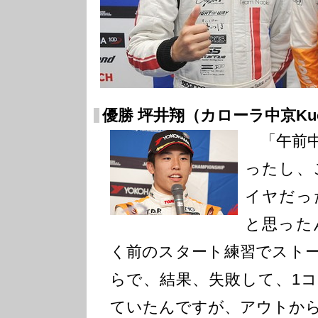
優勝 坪井翔（カローラ中京Kuo 
「午前中
ったし、
イヤだっ
と思った
く前のスタート練習でスト
らで、結果、失敗して、1
ていたんですが、アウトか