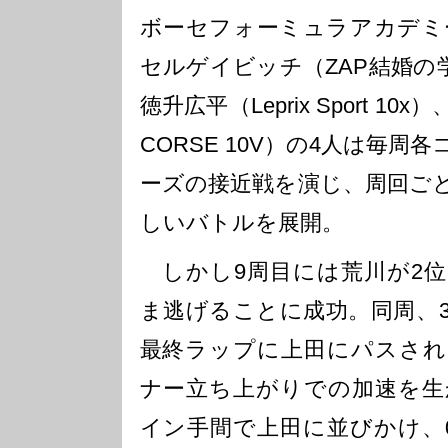
ボーセフォーミュラアカデミー
セルゲイビッチ（ZAP結婚の学
徳升広平（Leprix Sport 10
CORSE 10V）の4人は毎
ーズの接近戦を演じ、周回ご
しいバトルを展開。
しかし9周目には荒川が2位
ま逃げることに成功。同周、
最終ラップに上田にパスされ
ナー立ち上がりでの加速を生
イン手間で上田に並びかけ、0