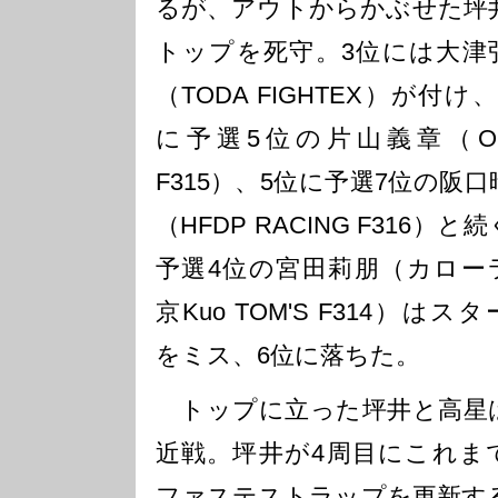
るが、アウトからかぶせた坪
トップを死守。3位には大津
（TODA FIGHTEX）が付け
に予選5位の片山義章（OI
F315）、5位に予選7位の阪口
（HFDP RACING F316）と
予選4位の宮田莉朋（カロー
京Kuo TOM'S F314）はス
をミス、6位に落ちた。
トップに立った坪井と高星
近戦。坪井が4周目にこれま
ファステストラップを更新す