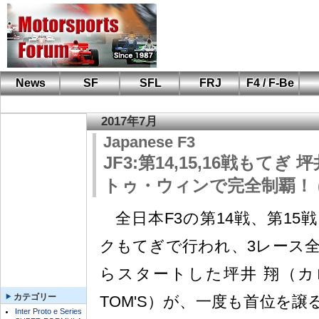
News
SF
SFL
FRJ
F4 / F-Be
F110 CUP
FIA-F4
F-Beat
も
SF
鈴
筑
S
A
2017年7月
Japanese F3
JF3:第14,15,16戦もて
トゥ・ウィンで完全制覇！ (T
全日本F3の第14戦、第15
クもてぎで行われ、3レース
らスタートした坪井 翔（カロー
カテゴリー
TOM'S）が、一度も首位を
Inter Proto e Series