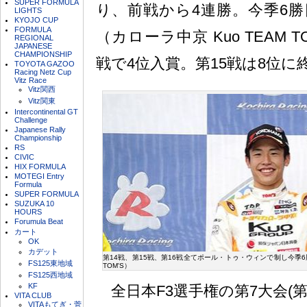
SUPER FORMULA
り、前戦から4連勝。今季6勝
LIGHTS
KYOJO CUP
FORMULA
（カローラ中京 Kuo TEAM T
REGIONAL
JAPANESE
CHAMPIONSHIP
戦で4位入賞。第15戦は8位に
TOYOTA GAZOO
Racing Netz Cup
Vitz Race
Vitz関西
Vitz関東
Intercontinental GT
Challenge
Japanese Rally
Championship
RS
CIVIC
HIX FORMULA
MOTEGI Entry
Formula
SUPER FORMULA
SUZUKA 10
HOURS
Forumula Beat
カート
OK
カデット
第14戦、第15戦、第16戦全てポール・トゥ・ウィンで制し今季6勝
FS125東地域
TOM'S）
FS125西地域
KF
全日本F3選手権の第7大会(第1
VITA CLUB
VITAもてぎ・菅