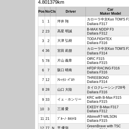
4.801379km
Car
Pos
No
Cls
Driver
Maker Model
カローラ中京Kuo TOM'S F
1
1
坪井 翔
Dallara F317
B-MAX NDDP F3
高星 明誠
2
23
Dallara F312
TODA FIGHTEX
大津 弘樹
3
2
Dallara F316
カローラ中京Kuo TOM'S F
4
36
宮田 莉朋
Dallara F314
OIRC F315
片山 義章
5
78
Dallara F315
HFDP RACING F316
阪口 晴南
6
7
Dallara F316
THREEBOND
7
12
ｱﾚｯｸｽ･ﾊﾟﾛｳ
Dallara F314
タイロクレーシング28号
8
28
山口 大陸
Dallara F316
KRC with B-Max F315
イェ・ホンリー
9
33
Dallara F315
EXEDY B-Max F317
三浦 愛
10
3
Dallara F312
AlbirexRT-WILSON
11
21
ﾌﾞﾙｰﾉ･ｶﾙﾈｲﾛ
Dallara F315
GreenBrave with TSC
平 優弥
12
77
N