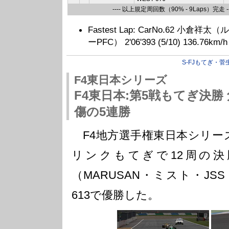
---- 以上規定周回数（90% - 9Laps）完走 --
Fastest Lap: CarNo.62 
ーPFC） 2'06'393 (5/10) 136.76km/h
S-FJもてぎ・菅
F4東日本シリーズ
F4東日本:第5戦もてぎ決
傷の5連勝
F4地方選手権東日本シリーズ
リンクもてぎで12周の
（MARUSAN・ミスト・JSS
613で優勝した。