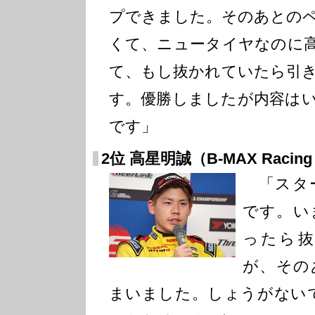
プできました。そのあとの
くて、ニュータイヤなのに
て、もし抜かれていたら引
す。優勝しましたが内容は
です」
2位 高星明誠（B-MAX Racing 
「スタ
です。い
ったら
が、その
まいました。しょうがない