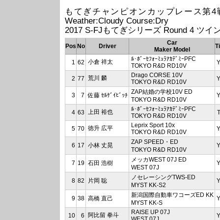
もてぎチャンピオンカップレース第4戦 -RIJ- (
Weather:Cloudy Course:Dry
2017 S-FJもてぎシリーズ Round 4 ツイ
Car
Pos
No
Driver
T
Maker Model
ﾙ･ﾎﾞｰｾﾌｫｰﾐｭﾗｱｶﾃﾞﾐｰPFC
小倉 祥太
1
62
TOKYO R&D RD10V
Drago CORSE 10V
荒川 麟
2
77
TOKYO R&D RD10V
ZAP結婚の学校10V ED
3
7
佐藤 ｾﾙｹﾞｲﾋﾞｯﾁ
TOKYO R&D RD10V
ﾙ･ﾎﾞｰｾﾌｫｰﾐｭﾗｱｶﾃﾞﾐｰPFC
上田 裕也
4
63
TOKYO R&D RD10V
Leprix Sport 10x
徳升 広平
5
70
TOKYO R&D RD10V
ZAP SPEED・ED
6
17
小林 丈晃
TOKYO R&D RD10V
メッカWEST 07J ED
7
19
石田 浩樹
WEST 07J
ノセレーシングTWS-ED
8
82
片岡 聡
MYST KK-S2
新潟国際自動車ワコーズED KK
9
38
高橋 直己
MYST KK-S
RAISE UP 07J
阿比留 拳斗
10
6
WEST 07J