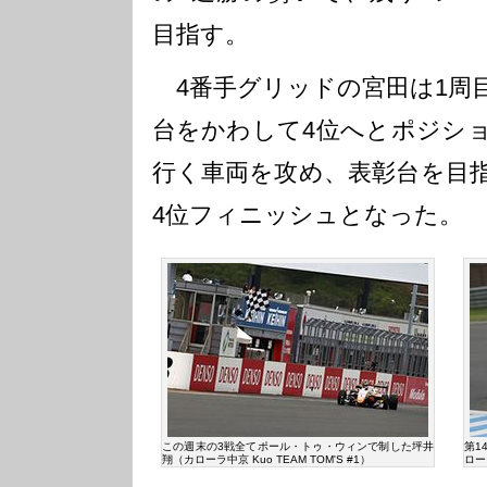
目指す。
4番手グリッドの宮田は1周目
台をかわして4位へとポジシ
行く車両を攻め、表彰台を目
4位フィニッシュとなった。
この週末の3戦全てポール・トゥ・ウィンで制した坪井
第1
翔（カローラ中京 Kuo TEAM TOM'S #1）
ローラ