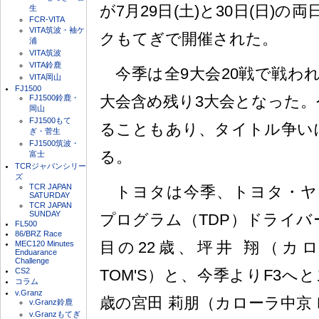
が7月29日(土)と30日(日)
生
FCR-VITA
VITA筑波・袖ケ
クもてぎで開催された。
浦
VITA筑波
VITA鈴鹿
今季は全9大会20戦で戦われ
VITA岡山
FJ1500
大会含め残り3大会となった。
FJ1500鈴鹿・
岡山
FJ1500もて
ることもあり、タイトル争い
ぎ・菅生
FJ1500筑波・
る。
富士
TCRジャパンシリー
ズ
TCR JAPAN
トヨタは今季、トヨタ・ヤ
SATURDAY
TCR JAPAN
SUNDAY
プログラム（TDP）ドライバ
FL500
86/BRZ Race
目の22歳、坪井 翔（カロー
MEC120 Minutes
Enduarance
Challenge
TOM'S）と、今季よりF3へ
CS2
コラム
v.Granz
歳の宮田 莉朋（カローラ中京 Kuo
v.Granz鈴鹿
v.Granzもてぎ