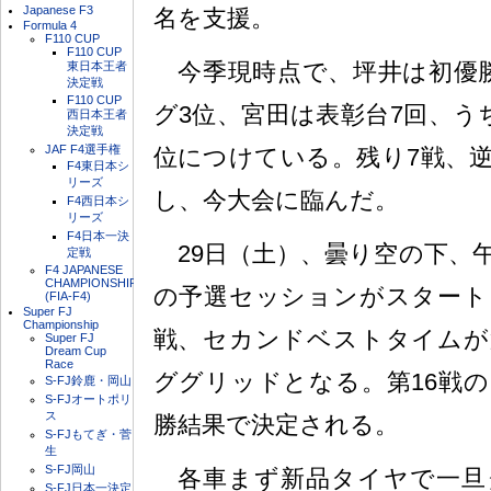
Japanese F3
名を支援。
Formula 4
F110 CUP
F110 CUP
今季現時点で、坪井は初優勝
東日本王者
決定戦
F110 CUP
グ3位、宮田は表彰台7回、う
西日本王者
決定戦
JAF F4選手権
位につけている。残り7戦、
F4東日本シ
リーズ
し、今大会に臨んだ。
F4西日本シ
リーズ
F4日本一決
29日（土）、曇り空の下、午前
定戦
F4 JAPANESE
CHAMPIONSHIP
の予選セッションがスタート
(FIA-F4)
Super FJ
Championship
戦、セカンドベストタイムが
Super FJ
Dream Cup
Race
ググリッドとなる。第16戦の
S-FJ鈴鹿・岡山
S-FJオートポリ
ス
勝結果で決定される。
S-FJもてぎ・菅
生
S-FJ岡山
各車まず新品タイヤで一旦
S-FJ日本一決定