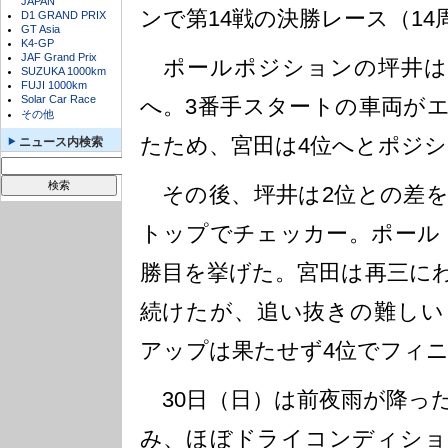
JAPAN
ンで第14戦の決勝レース（1
D1 GRAND PRIX
GT Asia
K4-GP
JAF Grand Prix
ポールポジションの坪井は
SUZUKA 1000km
FUJI 1000km
Solar Car Race
へ。3番手スタートの車両が
その他
たため、宮田は4位へとポジ
ニュース内検索
その後、坪井は2位との差を
トップでチェッカー。ポール
勝目を挙げた。宮田は再三に
続けたが、追い抜きの難しい
アップは果たせず4位でフィ
30日（日）は前夜雨が降っ
み、ほぼドライコンディション