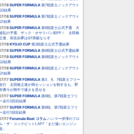
07/18
SUPER FORMULA
第7戦富士ノックアウト
Q2結果
07/18
SUPER FORMULA
第7戦富士ノックアウト
Q1結果
07/18
SUPER FORMULA
第6戦富士公式予選 大
波乱の予選、ザック・オサリバン初PP！ 太田格
之進、岩佐歩夢はQ1突破ならず
07/18
KYOJO CUP
第2戦富士公式予選結果
07/18
SUPER FORMULA
第6戦富士公式予選結果
07/18
SUPER FORMULA
第6戦富士ノックアウト
Q2結果
07/18
SUPER FORMULA
第6戦富士ノックアウト
Q1結果
07/17
SUPER FORMULA
第3、6、7戦富士フリー
走行 太田格之進が両セッションを制するも、野
村勇斗が雨中で速さを見せる
07/17
SUPER FORMULA
第6戦、第7戦富士フリ
ー走行2回目結果
07/17
SUPER FORMULA
第6戦、第7戦富士フリ
ー走行1回目結果
07/17
Forumula Beat
コラム
ハンマー伊澤のフロ
ム・ザ・コックピットLAP7「まだ遠いエンジン
音」