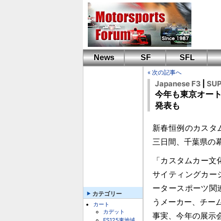
News
SF
SFL
« 次の記事へ
Japanese F3
|
SU
今年も東京オート
発表も
新春恒例のカスタム
三日間、千葉県の
「カスタムカー文
サイティングカー
ータースポーツ関
カテゴリー
うメーカー、チー
カート
カデット
事実、今年の展示
FS125東地域