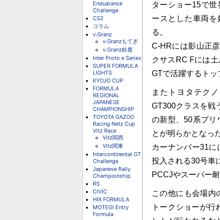
Enduarance
ターショー15で世
Challenge
ースとした車両を
CS2
コラム
る。
v.Granz
v.Granzもてぎ
C-HRには影山
v.Granz鈴鹿
Inter Proto e Series
クサスRC Fに
SUPER FORMULA
LIGHTS
GTで活躍するトッ
KYOJO CUP
FORMULA
またトヨタテクノ
REGIONAL
JAPANESE
GT300クラスを
CHAMPIONSHIP
TOYOTA GAZOO
の新型、50系プリ
Racing Netz Cup
Vitz Race
とが明らかとなっ
Vitz関西
Vitz関東
カーナンバー31
Intercontinental GT
投入される30号車
Challenge
Japanese Rally
PCCJやスーパー
Championship
RS
CIVIC
この他にも会場内
HIX FORMULA
トークショーが行
MOTEGI Entry
Formula