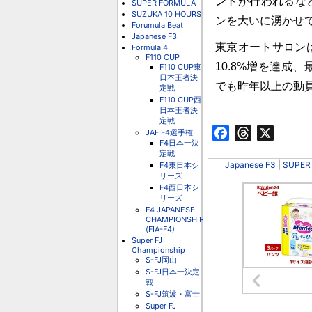
ントが行われるな
SUPER FORMULA
SUZUKA 10 HOURS
ンを大いに湧かせ
Forumula Beat
Japanese F3
東京オートサロン
Formula 4
F110 CUP
10.8%増を達成
F110 CUP東
日本王者決
でも昨年以上の動
定戦
F110 CUP西
日本王者決
定戦
Facebook
Threads
X
JAF F4選手権
F4日本一決
定戦
Japanese F3
|
SUPER
F4東日本シ
リーズ
F4西日本シ
リーズ
F4 JAPANESE
CHAMPIONSHIP
(FIA-F4)
Super FJ
Championship
S-FJ岡山
S-FJ日本一決定
戦
S-FJ筑波・富士
Super FJ