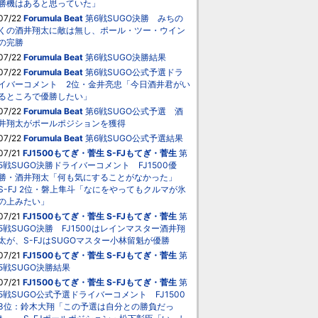
勝機はあると思っていた」
07/22
Forumula Beat
第6戦SUGO決勝 みちの
くの酒井翔太に敵は無し、ポール・ツー・ウイン
の完勝
07/22
Forumula Beat
第6戦SUGO決勝結果
07/22
Forumula Beat
第6戦SUGO公式予選ドラ
イバーコメント 2位・金井亮忠「今日酒井君がい
るところで優勝したい」
07/22
Forumula Beat
第6戦SUGO公式予選 酒
井翔太がポールポジションを獲得
07/22
Forumula Beat
第6戦SUGO公式予選結果
07/21
FJ1500もてぎ・菅生
S-FJもてぎ・菅生
第
5戦SUGO決勝ドライバーコメント FJ1500優
勝・酒井翔太「何も気にすることがなかった」
S-FJ 2位・磐上隼斗「なにをやってもクルマが氷
の上みたい」
07/21
FJ1500もてぎ・菅生
S-FJもてぎ・菅生
第
5戦SUGO決勝 FJ1500はレインマスター酒井翔
太が、S-FJはSUGOマスター小林留魁が優勝
07/21
FJ1500もてぎ・菅生
S-FJもてぎ・菅生
第
5戦SUGO決勝結果
07/21
FJ1500もてぎ・菅生
S-FJもてぎ・菅生
第
5戦SUGO公式予選ドライバーコメント FJ1500
3位：鈴木大翔「この予選は自分との勝負だっ