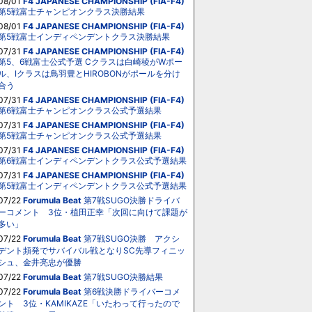
08/01
F4 JAPANESE CHAMPIONSHIP (FIA-F4)
第5戦富士チャンピオンクラス決勝結果
08/01
F4 JAPANESE CHAMPIONSHIP (FIA-F4)
第5戦富士インディペンデントクラス決勝結果
07/31
F4 JAPANESE CHAMPIONSHIP (FIA-F4)
第5、6戦富士公式予選 Cクラスは白崎稜がWポー
ル、Iクラスは鳥羽豊とHIROBONがポールを分け
合う
07/31
F4 JAPANESE CHAMPIONSHIP (FIA-F4)
第6戦富士チャンピオンクラス公式予選結果
07/31
F4 JAPANESE CHAMPIONSHIP (FIA-F4)
第5戦富士チャンピオンクラス公式予選結果
07/31
F4 JAPANESE CHAMPIONSHIP (FIA-F4)
第6戦富士インディペンデントクラス公式予選結果
07/31
F4 JAPANESE CHAMPIONSHIP (FIA-F4)
第5戦富士インディペンデントクラス公式予選結果
07/22
Forumula Beat
第7戦SUGO決勝ドライバ
ーコメント 3位・植田正幸「次回に向けて課題が
多い」
07/22
Forumula Beat
第7戦SUGO決勝 アクシ
デント頻発でサバイバル戦となりSC先導フィニッ
シュ、金井亮忠が優勝
07/22
Forumula Beat
第7戦SUGO決勝結果
07/22
Forumula Beat
第6戦決勝ドライバーコメ
ント 3位・KAMIKAZE「いたわって行ったので