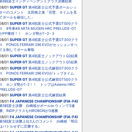
第6戦富士インディペンデントクラス決勝結果
08/01
SUPER GT
第4戦富士公式予選ポールシッ
ターのコメント 太田格之進「完璧、タイムを見
てポールを確信した」
08/01
SUPER GT
第4戦富士公式予選GT500クラ
ス 8号車#8 ARTA MUGEN HRC PRELUDE-GT
がPP獲得！！ ホンダ勢が1−2−３
08/01
SUPER GT
第4戦富士公式予選GT300クラ
ス PONOS FERRARI 296 EVOがセッションすべ
てを制してポール奪取
08/01
SUPER GT
第4戦富士ノックアウトQ2結果
08/01
SUPER GT
第4戦富士ノックアウトQ1結果
08/01
SUPER GT
第4戦富士公式練習GT300クラ
ス PONOS FERRARI 296 EVOがトップタイム
08/01
SUPER GT
第4戦富士公式練習GT500クラ
ス ホンダ勢が1-2！！ トップはAstemo HRC
PRELUDE-GT
08/01
SUPER GT
第4戦富士公式練習結果
08/01
F4 JAPANESE CHAMPIONSHIP (FIA-F4)
第5戦富士決勝 白崎稜がポールto ウィンで3連
勝、INDPクラスもHIROBONが3連勝
08/01
F4 JAPANESE CHAMPIONSHIP (FIA-F4)
第5戦富士決勝上位3人のコメント 白崎稜「明日
はバトルせずに圧勝する」