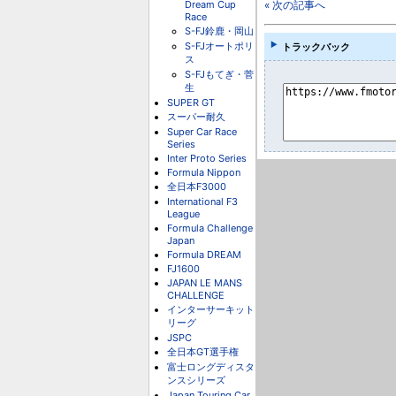
Dream Cup
« 次の記事へ
Race
S-FJ鈴鹿・岡山
S-FJオートポリ
トラックバック
ス
S-FJもてぎ・菅
生
SUPER GT
スーパー耐久
Super Car Race
Series
Inter Proto Series
Formula Nippon
全日本F3000
International F3
League
Formula Challenge
Japan
Formula DREAM
FJ1600
JAPAN LE MANS
CHALLENGE
インターサーキット
リーグ
JSPC
全日本GT選手権
富士ロングディスタ
ンスシリーズ
Japan Touring Car