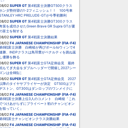
08/02
SUPER GT
第4戦富士決勝GT500クラス
ホンダ勢待望の1-2フィニッシュ！！ 100号車
STANLEY HRC PRELUDE-GTが今季初勝利
08/02
SUPER GT
第4戦富士決勝GT300クラス
奇策を成功させたGreen Brave GR Supra GTが夏
の富士を制する
08/02
SUPER GT
第4戦富士決勝結果
08/02
F4 JAPANESE CHAMPIONSHIP (FIA-F4)
第6戦富士決勝 白崎稜が再びポールtoウィンで4
連勝、INDPクラスは鳥羽豊がペナルティを跳ね返
し優勝を飾る
08/02
SUPER GT
第4戦富士GTA定例会見 最終
戦もてぎ大会をダブルヘッダーで開催し2027シー
ズンは全8戦に
08/02
SUPER GT
第4戦富士GTA定例会見 2027
以降のタイヤサプライヤーが決定 GT500はブリ
ヂストン、GT300はダンロップのワンメイクに
08/02
F4 JAPANESE CHAMPIONSHIP (FIA-F4)
第6戦富士決勝上位3人のコメント 白崎稜「これ
でつけあがらずにプライベート初のチャンピオン
を狙っていく」
08/02
F4 JAPANESE CHAMPIONSHIP (FIA-F4)
第6戦富士チャンピオンクラス決勝結果
08/02
F4 JAPANESE CHAMPIONSHIP (FIA-F4)