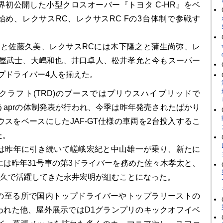
界初公開した小型クロスオーバー『トヨタ C-HR』をベ
始め、レクサスRC、レクサスRC Fの3台体制で参戦す
正彦と佐藤久美、レクサスRCには木下隆之と蒲生尚弥、レ
は土屋武士、大嶋和也、井口卓人、松井孝允と今もスーパー
プドライバー4人を揃えた。
クラフト(TRD)のブースではプリウスハイブリッドで
戦うaprの体制発表が行われ、今季は昨年発売されたばかり
ウスをベースにしたJAF-GT仕様の車両を2台投入するこ
た。
には昨年に引き続いて嵯峨宏紀と中山雄一が乗り、新たに
には昨年31号車の第3ドライバーを務めた佐々木孝太と、
耐久で活躍してきた永井宏明が組むことになった。
の至る所で国内トップドライバーやトップラリーストの
われた他、屋外展示ではD1グランプリのキックオフイベ