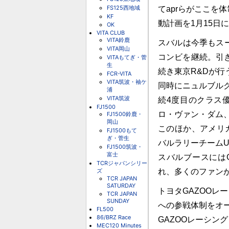
FS125西地域
てaprらがここを
KF
動計画を1月15日
OK
VITA CLUB
VITA鈴鹿
スバルは今季もスー
VITA岡山
コンビを継続。引き
VITAもてぎ・菅
生
続き東京R&Dが行
FCR-VITA
VITA筑波・袖ケ
同時にニュルブルク
浦
VITA筑波
続4度目のクラス
FJ1500
ロ・ヴァン・ダム
FJ1500鈴鹿・
岡山
このほか、アメリ
FJ1500もて
ぎ・菅生
バルラリーチームU
FJ1500筑波・
富士
スバルブースにはG
TCRジャパンシリー
ズ
れ、多くのファン
TCR JAPAN
SATURDAY
トヨタGAZOOレ
TCR JAPAN
SUNDAY
への参戦体制をオ
FL500
86/BRZ Race
GAZOOレーシン
MEC120 Minutes