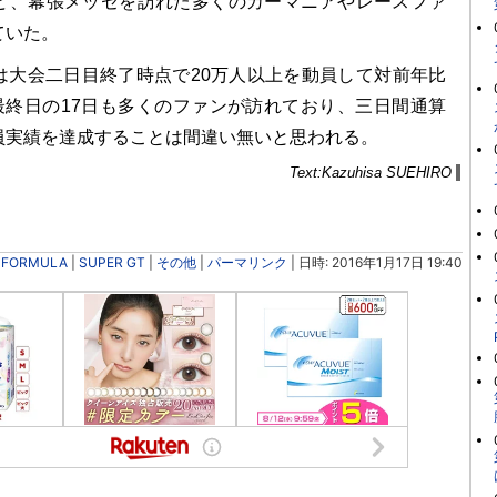
ど、幕張メッセを訪れた多くのカーマニアやレースファ
ていた。
は大会二日目終了時点で20万人以上を動員して対前年比
、最終日の17日も多くのファンが訪れており、三日間通算
員実績を達成することは間違い無いと思われる。
Text:Kazuhisa SUEHIRO
 FORMULA
|
SUPER GT
|
その他
|
パーマリンク
| 日時: 2016年1月17日 19:40