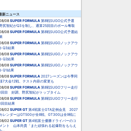
最新ニュース
08/08
SUPER FORMULA
第8戦SUGO公式予選
野尻智紀がQ3を制し、通算25回目のポール奪取
08/08
SUPER FORMULA
第8戦SUGO公式予選結
果
08/08
SUPER FORMULA
第8戦SUGOノックアウ
トQ3結果
08/08
SUPER FORMULA
第8戦SUGOノックアウ
トQ2結果
08/08
SUPER FORMULA
第8戦SUGOノックアウ
トQ1結果
08/08
SUPER FORMULA
2027シーズンは今季同
様7大会12戦、テスト内容の変更も
08/08
SUPER FORMULA
第8戦SUGOフリー走行
1回目 好調、野尻智紀がトップタイム
08/08
SUPER FORMULA
第8戦SUGOフリー走行
1回目結果
08/02
SUPER GT
第4戦富士GTA定例会見 2027
カレンダーはGT500が全8戦、GT300は全9戦に
08/02
SUPER GT
第4戦富士優勝ドライバーのコ
メント 山本尚貴「また頑張れる起爆剤をもらえ
た」