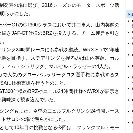
体制発表の場に選び、2016シーズンのモータースポーツ活
に明らかにした。
パーGTのGT300クラスにおいて井口卓人、山内英輝の
続きJAF-GT仕様のBRZを投入する。チーム運営も引き
う。
リンク24時間レースにも参戦を継続。WRX STiで2年連
優勝を目指す。ステアリングを握るのは山内英輝、カル
、ティム・シュリック、マルセル・ラッセーの4人だ。
カで人気のグローバルラリークロス選手権に参戦するス
SAに技術支援を行うとのこと。
T300仕様のBRZやニュル24時間仕様のWRXが展示さ
が興味深く覗き込んでいた。
ーシングもまた、今季のニュルブルクリンク24時間レース
ートサロンの場で明らかにした。
グとして10年目の挑戦となる今回は、フランクフルトモー