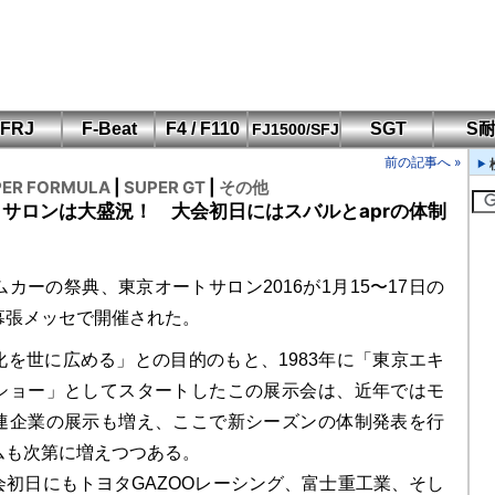
FRJ
F-Beat
F4 / F110
SGT
S
FJ1500/SFJ
F110 CUP
FIA-F4
SFJ D-Cup
鈴鹿・岡山
筑波・冨士
SFJ日本一
Aポリス
前の記事へ »
もてぎ・菅生
PER FORMULA
|
SUPER GT
|
その他
サロンは大盛況！ 大会初日にはスバルとaprの体制
カーの祭典、東京オートサロン2016が1月15〜17日の
幕張メッセで開催された。
化を世に広める」との目的のもと、1983年に「東京エキ
ショー」としてスタートしたこの展示会は、近年ではモ
連企業の展示も増え、ここで新シーズンの体制発表を行
ムも次第に増えつつある。
会初日にもトヨタGAZOOレーシング、富士重工業、そし