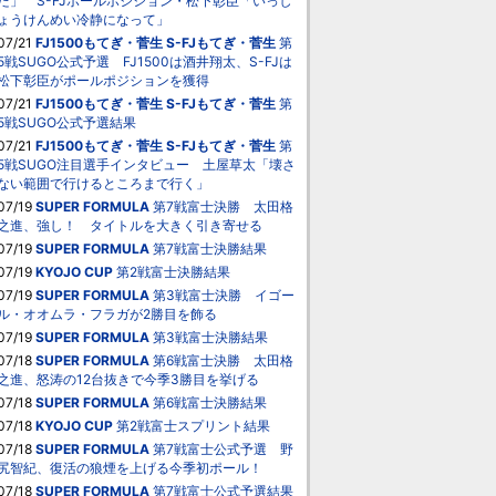
た」 S-FJポールポジション・松下彰臣「いっし
ょうけんめい冷静になって」
07/21
FJ1500もてぎ・菅生
S-FJもてぎ・菅生
第
5戦SUGO公式予選 FJ1500は酒井翔太、S-FJは
松下彰臣がポールポジションを獲得
07/21
FJ1500もてぎ・菅生
S-FJもてぎ・菅生
第
5戦SUGO公式予選結果
07/21
FJ1500もてぎ・菅生
S-FJもてぎ・菅生
第
5戦SUGO注目選手インタビュー 土屋草太「壊さ
ない範囲で行けるところまで行く」
07/19
SUPER FORMULA
第7戦富士決勝 太田格
之進、強し！ タイトルを大きく引き寄せる
07/19
SUPER FORMULA
第7戦富士決勝結果
07/19
KYOJO CUP
第2戦富士決勝結果
07/19
SUPER FORMULA
第3戦富士決勝 イゴー
ル・オオムラ・フラガが2勝目を飾る
07/19
SUPER FORMULA
第3戦富士決勝結果
07/18
SUPER FORMULA
第6戦富士決勝 太田格
之進、怒涛の12台抜きで今季3勝目を挙げる
07/18
SUPER FORMULA
第6戦富士決勝結果
07/18
KYOJO CUP
第2戦富士スプリント結果
07/18
SUPER FORMULA
第7戦富士公式予選 野
尻智紀、復活の狼煙を上げる今季初ポール！
07/18
SUPER FORMULA
第7戦富士公式予選結果