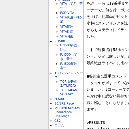
を許し一時は19番手まで
VITAもてぎ・菅
生
ーナーで、前を行くポル
FCR-VITA
を上げ、他車両がピット
VITA筑波・袖ケ
浦
小林にステアリングを託
VITA筑波
がらもステディにドライ
VITA鈴鹿
VITA岡山
した。

FJ1500
FJ1500鈴鹿・
岡山
これで総得点は53ポイン
FJ1500もて
ント。状況は厳しいが、
ぎ・菅生
最終戦はライバルに比べ
FJ1500筑波・
富士
TCRジャパンシリー
■谷川達也選手コメント

ズ
TCR JAPAN
「タイヤが温まっていな
SATURDAY
いました。2コーナーで
TCR JAPAN
SUNDAY
をかけ申し訳ない気持ち
FL500
戦に臨むことになりまし
86/BRZ Race
MEC120 Minutes
ます」

Enduarance
Challenge
CS2
◇RESULTS

コラム