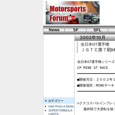
News
SF
SFL
2002年10月
全日本GT選手権
ＪＧＴＣ第７戦MI
全日本GT選手権シリーズ（
CP MINE GT RACE　　

━━━━━━━━━━━━━━━━━━━
■開催月日：２００２年１
■開催場所：MINEサーキ
━━━━━━━━━━━━━━━━━━━
カテゴリー
◇クスコスバルインプレッ
Inter Proto e Series
   最終戦で大逆転を狙う

SUPER FORMULA
LIGHTS