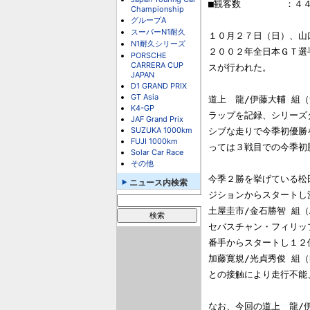
■観客数        ：
Championship
グループA
スーパーN1耐久
１０月２７日（日）、山口
N1耐久シリーズ
２００２年全日本ＧＴ選手権
PORSCHE
CARRERA CUP
スが行われた。

JAPAN
D1 GRAND PRIX
GT Asia
道上　龍/伊藤大輔 組（
K4-GP
ラップを記録、シリーズ
JAF Grand Prix
SUZUKA 1000km
シブな走りで今季初優勝
FUJI 1000km
っては３戦目での今季初
Solar Car Race
その他
今季２勝を挙げている松田次
ニュース内検索
ジションからスタートし
土屋圭市/金石勝智 組（
セバスチャン・フィリップ/
番手からスタートし１２
加藤寛規/光貞秀俊 組（R
との接触により走行不能
なお、今回の道上　龍/