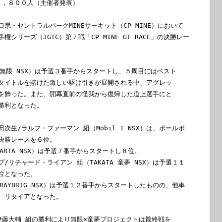
４４，８００人（主催者発表）

県・セントラルパークMINEサーキット（CP MINE）において

シリーズ（JGTC）第７戦「CP MINE GT RACE」の決勝レー

無限 NSX）は予選３番手からスタートし、５周目にはベスト

タイトルを賭けた激しい駆け引きが展開される中、アグレッ

を飾った。また、開幕直前の怪我から復帰した道上選手にと

勝利となった。

生/ラルフ・ファーマン 組（Mobil 1 NSX）は、ポールポ

決勝レースを６位。

ARTA NSX）は予選７番手からスタートし８位。

リチャード・ライアン 組（TAKATA 童夢 NSX）は予選１１

位となった。

AYBRIG NSX）は予選１２番手からスタートしたものの、他車

、リタイアとなった。

伊藤大輔 組の勝利により無限×童夢プロジェクトは最終戦を
