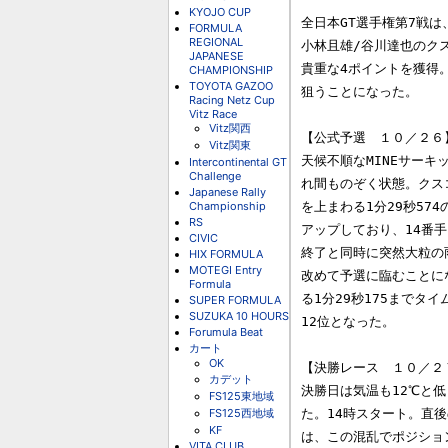
KYOJO CUP
全日本GT選手権第7戦は、
FORMULA
REGIONAL
小林且雄/谷川達也のクス
JAPANESE
貴重な4ポイントを獲得
CHAMPIONSHIP
TOYOTA GAZOO
狙うことになった。

Racing Netz Cup
Vitz Race
Vitz関西
【公式予選　１０／２６】
Vitz関東
天候不順なMINEサーキ
Intercontinental GT
Challenge
れ間ものぞく状態。クスコ
Japanese Rally
Championship
を上まわる1分29秒57
RS
アップしており、14番手
CIVIC
終了と同時に突然大粒の
HIX FORMULA
MOTEGI Entry
改めて予選に臨むことに
Formula
る1分29秒175までタ
SUPER FORMULA
SUZUKA 10 HOURS
12位となった。

Forumula Beat
カート
OK
【決勝レース　１０／２７
カデット
決勝日は気温も12℃と低
FS125東地域
FS125西地域
た。14時スタート。直後
KF
は、この混乱でポジショ
VITA CLUB