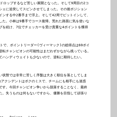
ドロップするなど苦しい展開となった。そして9周目の2コ

シェに追突してスピンさせてしまった。その後ポジション

インする中2番手まで浮上。そして42周でピットインして、

した。小林は9番手でコース復帰。荒れた路面に気を使いな

ブを続け、7位でチェッカーを受け貴重な4ポイントを獲得

トで、ポイントリーダー(ヴィーマック)の総得点は69ポイ

逆転チャンピオンの可能性はまだわずかながら残っている。

てハンディウェイトも少ないので、逆転に期待したい。

い状態では非常に苦しく序盤は大きく順位を落としてしま

のアクシデントはボクのミスで、チームにも相手にも迷惑

です。今回チャンピオン争いから脱落することなく、最終

た。失うものは何もないですから、優勝を目指して頑張り
