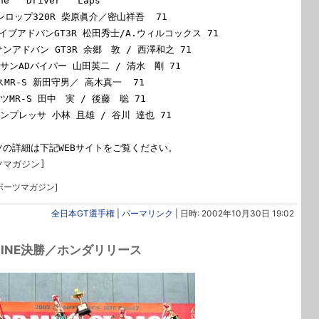
ne   Driver   Laps

Dダンロップ320R 柴原眞介／密山祥吾  71

ライブアドバンGT3R 松田秀士/A.ウィルコックス 71

イサンアドバン GT3R 余郷　敦 / 西澤和之 71

イサンADバイパー 山田英二 / 清水　剛 71

スMR-S 新田守男／ 高木真一  71

ツMR-S 田中　実 / 後藤　聡 71

ンプレッサ 小林 且雄 / 谷川 達也 71

ツマガジン]
ポーツマガジン]
全日本GT選手権
|
パーマリンク
| 日時: 2002年10月30日 19:02
INE決勝／ホンダリリース