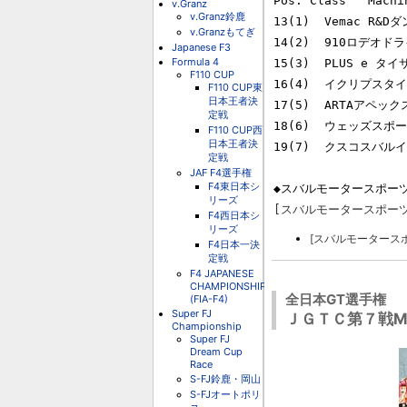
Pos. Class   Machi
v.Granz
v.Granz鈴鹿
13(1)  Vemac R&
v.Granzもてぎ
14(2)  910ロデオド
Japanese F3
Formula 4
15(3)  PLUS e タ
F110 CUP
16(4)  イクリプスタ
F110 CUP東
日本王者決
17(5)  ARTAアペック
定戦
18(6)  ウェッズスポー
F110 CUP西
日本王者決
19(7)  クスコスバルイ
定戦
JAF F4選手権
F4東日本シ
リーズ
[スバルモータースポー
F4西日本シ
リーズ
[スバルモータース
F4日本一決
定戦
F4 JAPANESE
CHAMPIONSHIP
全日本GT選手権
(FIA-F4)
Super FJ
ＪＧＴＣ第７戦M
Championship
Super FJ
Dream Cup
Race
S-FJ鈴鹿・岡山
S-FJオートポリ