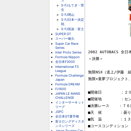
ス
S-FJもてぎ・菅
生
S-FJ岡山
S-FJ日本一決定
戦
S-FJ筑波・富士
SUPER GT
スーパー耐久
Super Car Race
Series
2002 AUTOBACS 全日
Inter Proto Series
Formula Nippon
＜決勝＞

全日本F3000
International F3
League
無限NSX（道上/伊藤　
Formula Challenge
無限×童夢プロジェクト
Japan
Formula DREAM
FJ1600
■開催日        ：
JAPAN LE MANS
CHALLENGE
■開催地        ：セ
インターサーキット
■決勝レース    ：７６周
リーグ
JSPC
■天　候　      ：曇り

全日本GT選手権
■気　温　      ：１
富士ロングディスタ
ンスシリーズ
■コースコンディション  
Japan Touring Car