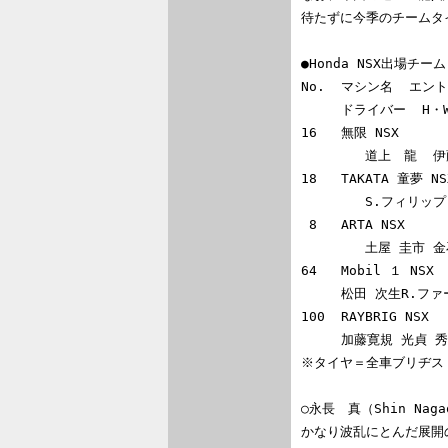
待たずに今季のチームタ
●Honda NSX出場チーム
No.  マシン名  エント
     ドライバー  H・W     予選    決勝

16   無限 NSX    
        道上　龍  伊藤 大輔     30      ３位    優勝

18   TAKATA 童夢 NSX
        S.フィリップ R.ライアン 90    １１位    12位

 8   ARTA NSX                AUTOBACS RACINGTEAM AGURI       鈴木亜久里

        土屋 圭市 金石 勝智     30      ７位    ８位

64   Mobil １ NSX 
     松田 次生R.ファーマン      70      P．P    ６位

100  RAYBRIG NSX 
     加藤寛規 光貞 秀俊         50      12位    リタイア

※タイヤ＝全車ブリヂスト
○永長　真（Shin Nag
かなり波乱にとんだ展開