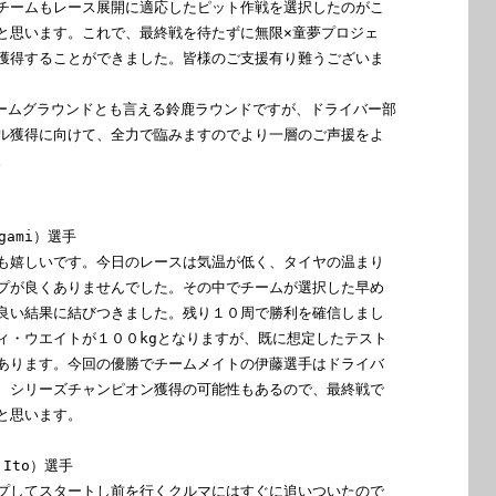
チームもレース展開に適応したピット作戦を選択したのがこ

と思います。これで、最終戦を待たずに無限×童夢プロジェ

獲得することができました。皆様のご支援有り難うございま

ホームグラウンドとも言える鈴鹿ラウンドですが、ドライバー部

ル獲得に向けて、全力で臨みますのでより一層のご声援をよ



gami）選手

も嬉しいです。今日のレースは気温が低く、タイヤの温まり

プが良くありませんでした。その中でチームが選択した早め

良い結果に結びつきました。残り１０周で勝利を確信しまし

ィ・ウエイトが１００kgとなりますが、既に想定したテスト

あります。今回の優勝でチームメイトの伊藤選手はドライバ

、シリーズチャンピオン獲得の可能性もあるので、最終戦で

と思います。

Ito）選手

プしてスタートし前を行くクルマにはすぐに追いついたので
