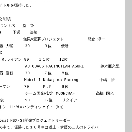
イトルを獲得した。

と戦績

ラント名   監　督

            無限×童夢プロジェクト          熊倉 淳一



           Mobil 1 Nakajima Racing         中嶋　悟

            チーム国光with MOONCRAFT        高橋 国光

ン　H・W＝ハンディウェイト（kg）

aosa）NSX-GT開発プロジェクトリーダー

の中で、優勝した１６号車は道上・伊藤の二人のドライバー
