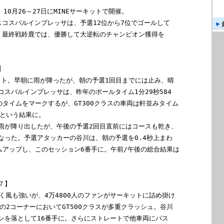
10月26～27日にMINEサーキットで開催。

コスバルインプレッサは、予選12位から7位でゴールして

。最終戦鈴鹿では、優勝して大逆転のチャンピオン獲得を



ット。早朝に雨が降ったが、朝の予選1回目までには止み、晴

スバルインプレッサは、昨年のポールタイム1分29秒584

4のタイムをマークするが、GT300クラスの車両は軒並みタイム

という結果に。

雨が降り出したが、午後の予選2回目直前にはコースも乾き、

なった。予選アタッカーの谷川は、朝の予選を0.4秒上まわ

イムアップし、このセッション6番手に。午前/午後の総合結果は

】

く風も強いが、4万4800人のファンがサーキットに詰め掛け

の2コーナーにおいてGT500クラスが多重クラッシュ。谷川

ンを落として16番手に。さらにストレートで他車両にパス
