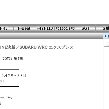
FRJ
F-Beat
F4 / F110
SGT
S
FJ1500/SFJ
F110 CUP
FIA-F4
SFJ D-Cup
鈴鹿・岡山
筑波・冨士
SFJ日本一
Aポリス
もてぎ・菅生
NE決勝／SUBARU WRC エクスプレス
JGTC）第７戦　

━━━━━━━━━

０月２６－２７日

ット

━━━━━━━━━

サ、7位
