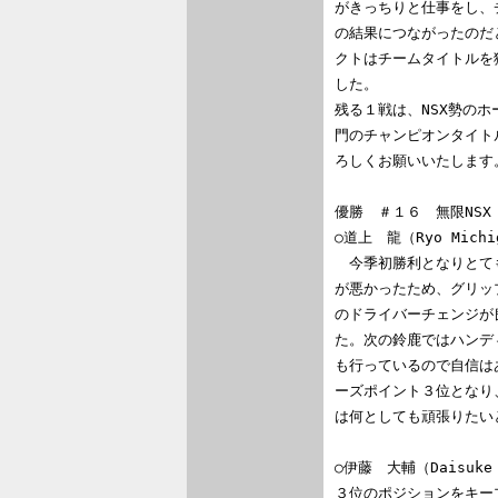
がきっちりと仕事をし、
の結果につながったのだ
クトはチームタイトルを
した。

残る１戦は、NSX勢の
門のチャンピオンタイト
ろしくお願いいたします。
優勝　＃１６　無限NSX

○道上　龍（Ryo Michi
　今季初勝利となりとて
が悪かったため、グリッ
のドライバーチェンジが
た。次の鈴鹿ではハンデ
も行っているので自信は
ーズポイント３位となり
は何としても頑張りたい
○伊藤　大輔（Daisuke 
３位のポジションをキー