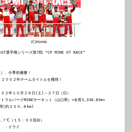
(C)Honda
本GT選手権シリーズ第7戦 "CP MINE GT RACE"

組）、今季初優勝！

、２００２年チームタイトルを獲得！

２００２年１０月２６日(土)～２７日（日）

ントラルパークMINEサーキット（山口県）<全長3,330.83m>

(約２５０.８km)

３.７℃（１５：００現在）

 ：ドライ
