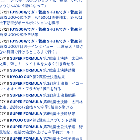
た」 S-FJポールポジション・松下彰臣「いっし
ょうけんめい冷静になって」
07/21
FJ1500もてぎ・菅生
S-FJもてぎ・菅生
第
5戦SUGO公式予選 FJ1500は酒井翔太、S-FJは
松下彰臣がポールポジションを獲得
07/21
FJ1500もてぎ・菅生
S-FJもてぎ・菅生
第
5戦SUGO公式予選結果
07/21
FJ1500もてぎ・菅生
S-FJもてぎ・菅生
第
5戦SUGO注目選手インタビュー 土屋草太「壊さ
ない範囲で行けるところまで行く」
07/19
SUPER FORMULA
第7戦富士決勝 太田格
之進、強し！ タイトルを大きく引き寄せる
07/19
SUPER FORMULA
第7戦富士決勝結果
07/19
KYOJO CUP
第2戦富士決勝結果
07/19
SUPER FORMULA
第3戦富士決勝 イゴー
ル・オオムラ・フラガが2勝目を飾る
07/19
SUPER FORMULA
第3戦富士決勝結果
07/18
SUPER FORMULA
第6戦富士決勝 太田格
之進、怒涛の12台抜きで今季3勝目を挙げる
07/18
SUPER FORMULA
第6戦富士決勝結果
07/18
KYOJO CUP
第2戦富士スプリント結果
07/18
SUPER FORMULA
第7戦富士公式予選 野
尻智紀、復活の狼煙を上げる今季初ポール！
07/18
SUPER FORMULA
第7戦富士公式予選結果