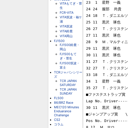
23  1  星野　一義     
VITAもてぎ・菅
生
24 24  服部  尚貴    
FCR-VITA
24 18  Ｔ．ダニエルソン 
VITA筑波・袖ケ
浦
25 11  黒沢　琢也     
VITA筑波
26 27  Ｔ．クリステンセン
VITA鈴鹿
27 11  黒沢　琢也     
VITA岡山
FJ1500
28  9  Ｍ．マルティニ   
FJ1500鈴鹿・
29 11  黒沢　琢也     
岡山
FJ1500もて
30 11  黒沢　琢也     
ぎ・菅生
31 27  Ｔ．クリステンセン
FJ1500筑波・
富士
32 27  Ｔ．クリステンセン
TCRジャパンシリー
33 18  Ｔ．ダニエルソン  
ズ
TCR JAPAN
34  1  星野　一義     
SATURDAY
35 27  Ｔ．クリステンセン
TCR JAPAN
SUNDAY
■ファステストラップ賞　\5
FL500
Lap No. Driver----
86/BRZ Race
MEC120 Minutes
30 11  黒沢　琢也     
Enduarance
■ジャンプアップ賞　　\1,
Challenge
CS2
Pos No. Driver----
コラム
8 17  Ｍ．サロ       