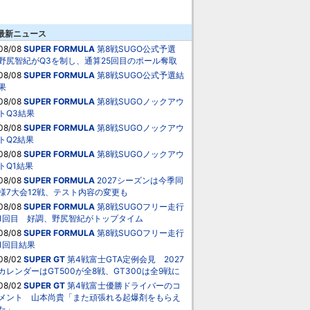
最新ニュース
08/08
SUPER FORMULA
第8戦SUGO公式予選
野尻智紀がQ3を制し、通算25回目のポール奪取
08/08
SUPER FORMULA
第8戦SUGO公式予選結
果
08/08
SUPER FORMULA
第8戦SUGOノックアウ
トQ3結果
08/08
SUPER FORMULA
第8戦SUGOノックアウ
トQ2結果
08/08
SUPER FORMULA
第8戦SUGOノックアウ
トQ1結果
08/08
SUPER FORMULA
2027シーズンは今季同
様7大会12戦、テスト内容の変更も
08/08
SUPER FORMULA
第8戦SUGOフリー走行
1回目 好調、野尻智紀がトップタイム
08/08
SUPER FORMULA
第8戦SUGOフリー走行
1回目結果
08/02
SUPER GT
第4戦富士GTA定例会見 2027
カレンダーはGT500が全8戦、GT300は全9戦に
08/02
SUPER GT
第4戦富士優勝ドライバーのコ
メント 山本尚貴「また頑張れる起爆剤をもらえ
た」