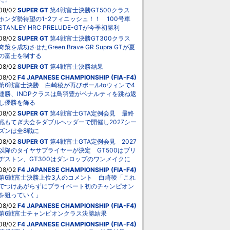
08/02
SUPER GT
第4戦富士決勝GT500クラス
ホンダ勢待望の1-2フィニッシュ！！ 100号車
STANLEY HRC PRELUDE-GTが今季初勝利
08/02
SUPER GT
第4戦富士決勝GT300クラス
奇策を成功させたGreen Brave GR Supra GTが夏
の富士を制する
08/02
SUPER GT
第4戦富士決勝結果
08/02
F4 JAPANESE CHAMPIONSHIP (FIA-F4)
第6戦富士決勝 白崎稜が再びポールtoウィンで4
連勝、INDPクラスは鳥羽豊がペナルティを跳ね返
し優勝を飾る
08/02
SUPER GT
第4戦富士GTA定例会見 最終
戦もてぎ大会をダブルヘッダーで開催し2027シー
ズンは全8戦に
08/02
SUPER GT
第4戦富士GTA定例会見 2027
以降のタイヤサプライヤーが決定 GT500はブリ
ヂストン、GT300はダンロップのワンメイクに
08/02
F4 JAPANESE CHAMPIONSHIP (FIA-F4)
第6戦富士決勝上位3人のコメント 白崎稜「これ
でつけあがらずにプライベート初のチャンピオン
を狙っていく」
08/02
F4 JAPANESE CHAMPIONSHIP (FIA-F4)
第6戦富士チャンピオンクラス決勝結果
08/02
F4 JAPANESE CHAMPIONSHIP (FIA-F4)