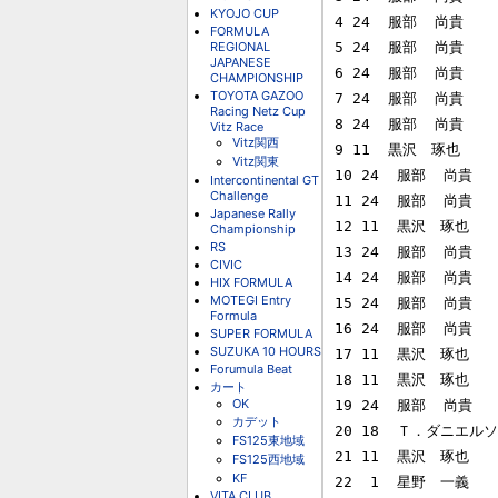
KYOJO CUP
4 24  服部  尚貴     
FORMULA
REGIONAL
5 24  服部  尚貴     
JAPANESE
6 24  服部  尚貴     
CHAMPIONSHIP
TOYOTA GAZOO
7 24  服部  尚貴     
Racing Netz Cup
8 24  服部  尚貴     
Vitz Race
Vitz関西
9 11  黒沢　琢也      
Vitz関東
10 24  服部  尚貴    
Intercontinental GT
Challenge
11 24  服部  尚貴    
Japanese Rally
12 11  黒沢　琢也     
Championship
RS
13 24  服部  尚貴    
CIVIC
14 24  服部  尚貴    
HIX FORMULA
MOTEGI Entry
15 24  服部  尚貴    
Formula
16 24  服部  尚貴    
SUPER FORMULA
SUZUKA 10 HOURS
17 11  黒沢　琢也     
Forumula Beat
18 11  黒沢　琢也     
カート
OK
19 24  服部  尚貴    
カデット
20 18  Ｔ．ダニエルソン  
FS125東地域
21 11  黒沢　琢也     
FS125西地域
KF
22  1  星野　一義     
VITA CLUB