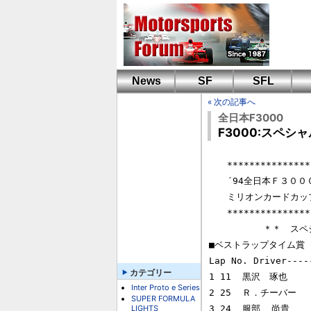
News
SF
SFL
« 次の記事へ
全日本F3000
F3000:スペシ
　　****************
　　´94全日本Ｆ３００
　　ミリオンカードカッ
　　****************
　　　　　　＊＊　スペ
■ベストラップタイム賞  \
Lap No. Driver----
カテゴリー
1 11  黒沢　琢也      
Inter Proto e Series
2 25  Ｒ．チーバー     
SUPER FORMULA
LIGHTS
3 24  服部  尚貴     