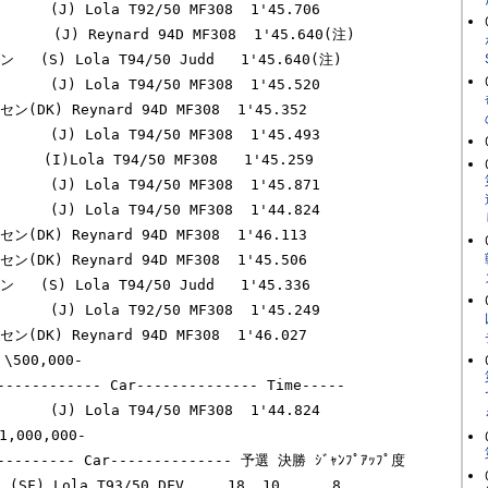
    (J) Lola T92/50 MF308  1'45.706

     (J) Reynard 94D MF308  1'45.640(注)

  (S) Lola T94/50 Judd   1'45.640(注)

    (J) Lola T94/50 MF308  1'45.520

(DK) Reynard 94D MF308  1'45.352

    (J) Lola T94/50 MF308  1'45.493

  (I)Lola T94/50 MF308   1'45.259

    (J) Lola T94/50 MF308  1'45.871

    (J) Lola T94/50 MF308  1'44.824

(DK) Reynard 94D MF308  1'46.113

(DK) Reynard 94D MF308  1'45.506

 (S) Lola T94/50 Judd   1'45.336

    (J) Lola T92/50 MF308  1'45.249

(DK) Reynard 94D MF308  1'46.027

00,000-

------------ Car-------------- Time-----

    (J) Lola T94/50 MF308  1'44.824

000,000-

--------- Car-------------- 予選 決勝 ｼﾞｬﾝﾌﾟｱｯﾌﾟ度

(SF) Lola T93/50 DFV     18  10      8
