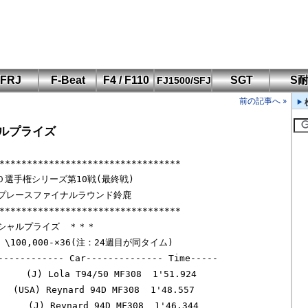
FRJ
F-Beat
F4 / F110
SGT
S
FJ1500/SFJ
F110 CUP
FIA-F4
SFJ D-Cup
鈴鹿・岡山
筑波・冨士
SFJ日本一
Aポリス
前の記事へ »
もてぎ・菅生
ャルプライズ
********************************

０選手権シリーズ第10戦(最終戦)

プレースファイナルラウンド鈴鹿

********************************

シャルプライズ　＊＊＊

100,000-×36(注：24週目が同タイム)

------------ Car-------------- Time-----

   (J) Lola T94/50 MF308  1'51.924

(USA) Reynard 94D MF308  1'48.557

    (J) Reynard 94D MF308  1'46.344
