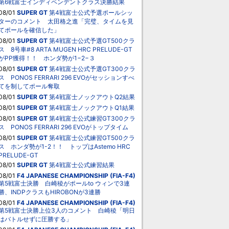
第6戦富士インディペンデントクラス決勝結果
08/01
SUPER GT
第4戦富士公式予選ポールシッ
ターのコメント 太田格之進「完璧、タイムを見
てポールを確信した」
08/01
SUPER GT
第4戦富士公式予選GT500クラ
ス 8号車#8 ARTA MUGEN HRC PRELUDE-GT
がPP獲得！！ ホンダ勢が1−2−３
08/01
SUPER GT
第4戦富士公式予選GT300クラ
ス PONOS FERRARI 296 EVOがセッションすべ
てを制してポール奪取
08/01
SUPER GT
第4戦富士ノックアウトQ2結果
08/01
SUPER GT
第4戦富士ノックアウトQ1結果
08/01
SUPER GT
第4戦富士公式練習GT300クラ
ス PONOS FERRARI 296 EVOがトップタイム
08/01
SUPER GT
第4戦富士公式練習GT500クラ
ス ホンダ勢が1-2！！ トップはAstemo HRC
PRELUDE-GT
08/01
SUPER GT
第4戦富士公式練習結果
08/01
F4 JAPANESE CHAMPIONSHIP (FIA-F4)
第5戦富士決勝 白崎稜がポールto ウィンで3連
勝、INDPクラスもHIROBONが3連勝
08/01
F4 JAPANESE CHAMPIONSHIP (FIA-F4)
第5戦富士決勝上位3人のコメント 白崎稜「明日
はバトルせずに圧勝する」