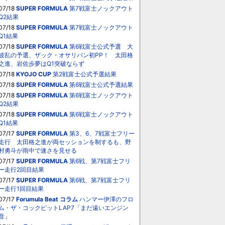
07/18
SUPER FORMULA
第7戦富士ノックアウト
Q2結果
07/18
SUPER FORMULA
第7戦富士ノックアウト
Q1結果
07/18
SUPER FORMULA
第6戦富士公式予選 大
波乱の予選、ザック・オサリバン初PP！ 太田格
之進、岩佐歩夢はQ1突破ならず
07/18
KYOJO CUP
第2戦富士公式予選結果
07/18
SUPER FORMULA
第6戦富士公式予選結果
07/18
SUPER FORMULA
第6戦富士ノックアウト
Q2結果
07/18
SUPER FORMULA
第6戦富士ノックアウト
Q1結果
07/17
SUPER FORMULA
第3、6、7戦富士フリー
走行 太田格之進が両セッションを制するも、野
村勇斗が雨中で速さを見せる
07/17
SUPER FORMULA
第6戦、第7戦富士フリ
ー走行2回目結果
07/17
SUPER FORMULA
第6戦、第7戦富士フリ
ー走行1回目結果
07/17
Forumula Beat
コラム
ハンマー伊澤のフロ
ム・ザ・コックピットLAP7「まだ遠いエンジン
音」