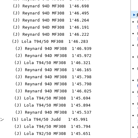
    (J) Reynard 94D MF308  1'46.698

    (J) Reynard 94D MF308  1'46.495

    (J) Reynard 94D MF308  1'46.264

    (J) Reynard 94D MF308  1'46.191

    (J) Reynard 94D MF308  1'46.222

   (J) Lola T94/50 MF308  1'46.283

     (J) Reynard 94D MF308  1'46.939

     (J) Reynard 94D MF308  1'45.972

    (J) Lola T94/50 MF308  1'46.321

     (J) Reynard 94D MF308  1'46.165

     (J) Reynard 94D MF308  1'45.798

     (J) Reynard 94D MF308  1'45.798

     (J) Reynard 94D MF308  1'46.025

    (J) Lola T94/50 MF308  1'45.694

    (J) Lola T94/50 MF308  1'45.894

     (J) Reynard 94D MF308  1'45.537

 (S) Lola T94/50 Judd   1'45.991

    (J) Lola T94/50 MF308  1'45.794

    (J) Lola T92/50 MF308  1'45.651
