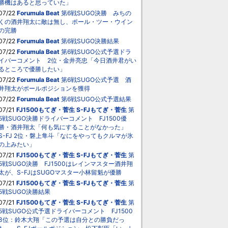
勝機はあると思っていた」
07/22
Forumula Beat
第6戦SUGO決勝 みちの
くの酒井翔太に敵は無し、ポール・ツー・ウイン
の完勝
07/22
Forumula Beat
第6戦SUGO決勝結果
07/22
Forumula Beat
第6戦SUGO公式予選ドラ
イバーコメント 2位・金井亮忠「今日酒井君がい
るところで優勝したい」
07/22
Forumula Beat
第6戦SUGO公式予選 酒
井翔太がポールポジションを獲得
07/22
Forumula Beat
第6戦SUGO公式予選結果
07/21
FJ1500もてぎ・菅生
S-FJもてぎ・菅生
第
5戦SUGO決勝ドライバーコメント FJ1500優
勝・酒井翔太「何も気にすることがなかった」
S-FJ 2位・磐上隼斗「なにをやってもクルマが氷
の上みたい」
07/21
FJ1500もてぎ・菅生
S-FJもてぎ・菅生
第
5戦SUGO決勝 FJ1500はレインマスター酒井翔
太が、S-FJはSUGOマスター小林留魁が優勝
07/21
FJ1500もてぎ・菅生
S-FJもてぎ・菅生
第
5戦SUGO決勝結果
07/21
FJ1500もてぎ・菅生
S-FJもてぎ・菅生
第
5戦SUGO公式予選ドライバーコメント FJ1500
3位：鈴木大翔「この予選は自分との勝負だっ