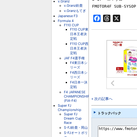
v.Granz
v.Granz鈴鹿
v.Granzもてぎ
Japanese F3
Facebook
Threads
X
Formula 4
F110 CUP
F110 CUP東
日本王者決
定戦
F110 CUP西
日本王者決
定戦
JAF F4選手権
F4東日本シ
リーズ
F4西日本シ
リーズ
F4日本一決
定戦
F4 JAPANESE
CHAMPIONSHIP
« 次の記事へ
(FIA-F4)
Super FJ
Championship
トラックバック
Super FJ
Dream Cup
Race
S-FJ鈴鹿・岡山
S-FJオートポリ