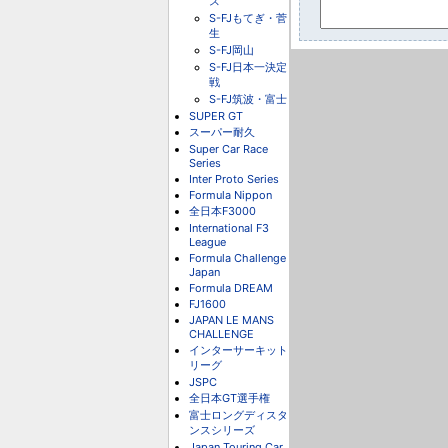
ス
S-FJもてぎ・菅
生
S-FJ岡山
S-FJ日本一決定
戦
S-FJ筑波・富士
SUPER GT
スーパー耐久
Super Car Race
Series
Inter Proto Series
Formula Nippon
全日本F3000
International F3
League
Formula Challenge
Japan
Formula DREAM
FJ1600
JAPAN LE MANS
CHALLENGE
インターサーキット
リーグ
JSPC
全日本GT選手権
富士ロングディスタ
ンスシリーズ
Japan Touring Car