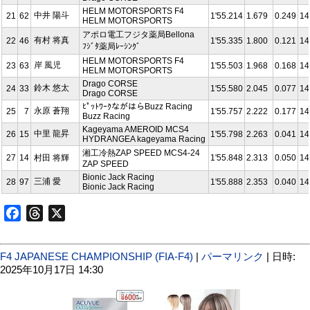
HELM MOTORSPORTS F4
中井 陽斗
21
62
1'55.214
1.679
0.249
14
HELM MOTORSPORTS
アポロ電⼯フジタ薬局Bellona
有村 将真
22
46
1'55.335
1.800
0.121
14
ﾌｼﾞﾀ薬局ﾚｰｼﾝｸﾞ
HELM MOTORSPORTS F4
岸 風児
23
63
1'55.503
1.968
0.168
14
HELM MOTORSPORTS
Drago CORSE
鈴木 悠太
24
33
1'55.580
2.045
0.077
14
Drago CORSE
ﾋﾟｯﾄﾜｰｸながはらBuzz Racing
永原 蒼翔
25
7
1'55.757
2.222
0.177
14
Buzz Racing
Kageyama AMEROID MCS4
中里 龍昇
26
15
1'55.798
2.263
0.041
14
HYDRANGEA kageyama Racing
湘⼯冷熱ZAP SPEED MCS4-24
27
14
村田 将輝
1'55.848
2.313
0.050
14
ZAP SPEED
Bionic Jack Racing
三浦 愛
28
97
1'55.888
2.353
0.040
14
Bionic Jack Racing
Facebook
Threads
X
F4 JAPANESE CHAMPIONSHIP (FIA-F4)
|
パーマリンク
| 日時:
2025年10月17日 14:30