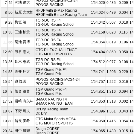
PONOS RACING MCS-24
洞地 遼⼤
7
45
1'54.020
0.485
0.209
14
PONOS RACING
HFDP with B-Max Racing
新原 光太郎
8
50
1'54.024
0.489
0.004
14
HFDP with B-max Racing Team
TGR-DC RS F4
梅垣 清
9
28
1'54.042
0.507
0.018
14
TGR-DC Racing School
TGR-DC RS F4
三浦 柚貴
10
38
1'54.158
0.623
0.116
14
TGR-DC Racing School
TGR-DC RS F4
菊池 貴博
11
36
1'54.354
0.819
0.196
14
TGR-DC Racing School
OTG DL F4 CHALLENGE
熊谷 憲太
12
60
1'54.404
0.869
0.050
14
OTG MOTORSPORTS
TGR-DC RS F4
鈴木 恵武
13
35
1'54.512
0.977
0.108
14
TGR-DC Racing School
TGM Grand Prix F4
酒井 翔太
14
53
1'54.741
1.206
0.229
14
TGM Grand Prix
PONOS RACING MCS4-24
迫 隆眞
15
54
1'54.757
1.222
0.016
14
PONOS RACING
TGM Grand Prix F4
落合 蓮音
16
8
1'54.851
1.316
0.094
14
TGM Grand Prix
B-MAX RACING F4
岩崎 有矢斗
17
52
1'54.853
1.318
0.002
14
B-MAX RACING TEAM
Dr.Dry Racing Team
下野 璃央
18
87
1'54.896
1.361
0.043
14
Dr. Dry
OTG Motor Sports MCS4
翁長 実希
19
80
1'54.950
1.415
0.054
14
OTG MOTOR SPORTS
Drago CORSE
田中 風輝
20
34
1'54.965
1.430
0.015
14
Drago CORSE