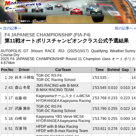
« 次の記事へ
前の記事へ »
F4 JAPANESE CHAMPIONSHIP (FIA-F4)
第11戦オートポリスチャンピオンクラス公式予選結果
AUTOPOLIS GT 3Hours RACE -RIJ- (2025/10/17) Qualifying Weather:Sunny
Course:Dry
2025 F4 JAPANESE CHAMPIONSHIP Round 11 Champion class オートポリス
4.674km
Pos
No
Driver
CarTeam
Time
Behind
Gap
TGR-DC RS F4
鈴木 斗輝哉
1
29
1'53.535
-
-
14
TGR-DC Racing School
JMS RACING with B-MAX
森山 冬星
2
43
1'53.545
0.010
0.010
14
B-MAX RACING TEAM
KageyamaチームスタイルMCS4
3
17
佐藤 樹
1'53.768
0.233
0.223
14
HYDRANGEA Kageyama Racing
TGR-DC RS F4
武藤 雅奈
4
37
1'53.790
0.255
0.022
14
TGR-DC Racing School
Kageyama YBS Verve MCS4
白崎 稜
5
16
1'53.790
0.255
0.000
14
HYDRANGEA kageyama Racing
HFDP with B-Max Racing
百瀬 翔
6
51
1'53.811
0.276
0.021
14
HFDP with B-max Racing Team