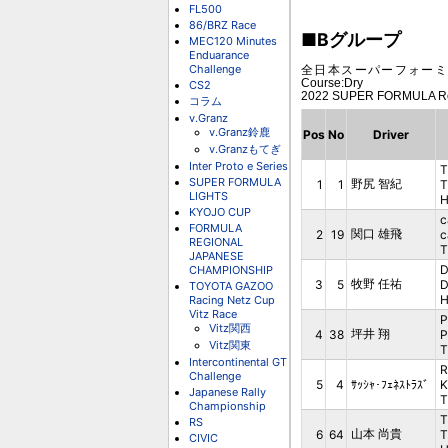
FL500
86/BRZ Race
■Bグループ
MEC120 Minutes
Enduarance
Challenge
全日本スーパーフォーミュラ選手権第
Course:Dry
CS2
2022 SUPER FORMULA
コラム
v.Granz
v.Granz鈴鹿
Pos
No
Driver
v.Granzもてぎ
Inter Proto e Series
T
SUPER FORMULA
野尻 智紀
1
1
LIGHTS
H
KYOJO CUP
c
FORMULA
関口 雄飛
2
19
c
REGIONAL
T
JAPANESE
D
CHAMPIONSHIP
牧野 任祐
3
5
D
TOYOTA GAZOO
H
Racing Netz Cup
Vitz Race
P
Vitz関西
坪井 翔
4
38
P
Vitz関東
T
Intercontinental GT
R
Challenge
5
4
ｻｯｼｬ･ﾌｪﾈｽﾄﾗｽﾞ
K
Japanese Rally
T
Championship
T
RS
山本 尚貴
6
64
T
CIVIC