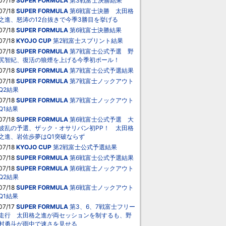
07/19
SUPER FORMULA
第3戦富士決勝結果
07/18
SUPER FORMULA
第6戦富士決勝 太田格
之進、怒涛の12台抜きで今季3勝目を挙げる
07/18
SUPER FORMULA
第6戦富士決勝結果
07/18
KYOJO CUP
第2戦富士スプリント結果
07/18
SUPER FORMULA
第7戦富士公式予選 野
尻智紀、復活の狼煙を上げる今季初ポール！
07/18
SUPER FORMULA
第7戦富士公式予選結果
07/18
SUPER FORMULA
第7戦富士ノックアウト
Q2結果
07/18
SUPER FORMULA
第7戦富士ノックアウト
Q1結果
07/18
SUPER FORMULA
第6戦富士公式予選 大
波乱の予選、ザック・オサリバン初PP！ 太田格
之進、岩佐歩夢はQ1突破ならず
07/18
KYOJO CUP
第2戦富士公式予選結果
07/18
SUPER FORMULA
第6戦富士公式予選結果
07/18
SUPER FORMULA
第6戦富士ノックアウト
Q2結果
07/18
SUPER FORMULA
第6戦富士ノックアウト
Q1結果
07/17
SUPER FORMULA
第3、6、7戦富士フリー
走行 太田格之進が両セッションを制するも、野
村勇斗が雨中で速さを見せる