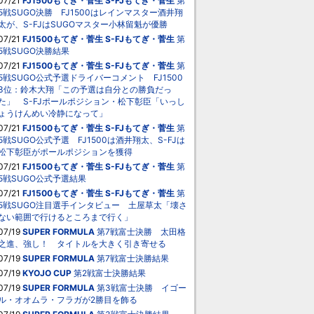
07/21
FJ1500もてぎ・菅生
S-FJもてぎ・菅生
第
5戦SUGO決勝 FJ1500はレインマスター酒井翔
太が、S-FJはSUGOマスター小林留魁が優勝
07/21
FJ1500もてぎ・菅生
S-FJもてぎ・菅生
第
5戦SUGO決勝結果
07/21
FJ1500もてぎ・菅生
S-FJもてぎ・菅生
第
5戦SUGO公式予選ドライバーコメント FJ1500
3位：鈴木大翔「この予選は自分との勝負だっ
た」 S-FJポールポジション・松下彰臣「いっし
ょうけんめい冷静になって」
07/21
FJ1500もてぎ・菅生
S-FJもてぎ・菅生
第
5戦SUGO公式予選 FJ1500は酒井翔太、S-FJは
松下彰臣がポールポジションを獲得
07/21
FJ1500もてぎ・菅生
S-FJもてぎ・菅生
第
5戦SUGO公式予選結果
07/21
FJ1500もてぎ・菅生
S-FJもてぎ・菅生
第
5戦SUGO注目選手インタビュー 土屋草太「壊さ
ない範囲で行けるところまで行く」
07/19
SUPER FORMULA
第7戦富士決勝 太田格
之進、強し！ タイトルを大きく引き寄せる
07/19
SUPER FORMULA
第7戦富士決勝結果
07/19
KYOJO CUP
第2戦富士決勝結果
07/19
SUPER FORMULA
第3戦富士決勝 イゴー
ル・オオムラ・フラガが2勝目を飾る