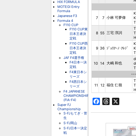
H
HIX FORMULA
MOTEGI Entry
Formula
K
Japanese F3
小林 可夢偉
7
7
Formula 4
T
F110 CUP
T
F110 CUP東
三宅 淳詞
8
55
T
日本王者決
H
定戦
F110 CUP西
K
日本王者決
9
36
ｼﾞｭﾘｱｰﾉ･ｱﾚｼﾞ
K
定戦
T
JAF F4選手権
d
F4日本一決
大嶋 和也
10
14
d
定戦
T
F4東日本シ
--
リーズ
T
F4西日本シ
福住 仁嶺
11
12
T
リーズ
H
F4 JAPANESE
CHAMPIONSHIP
(FIA-F4)
Facebook
Threads
X
Super FJ
Championship
S-FJもてぎ・菅
生
S-FJ岡山
S-FJ日本一決定
戦