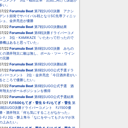
ーコメント 3位・植田正幸「次回に向けて課題が
多い」
07/22
Forumula Beat
第7戦SUGO決勝 アクシ
デント頻発でサバイバル戦となりSC先導フィニッ
シュ、金井亮忠が優勝
07/22
Forumula Beat
第7戦SUGO決勝結果
07/22
Forumula Beat
第6戦決勝ドライバーコメ
ント 3位・KAMIKAZE「いたわって行ったので
勝機はあると思っていた」
07/22
Forumula Beat
第6戦SUGO決勝 みちの
くの酒井翔太に敵は無し、ポール・ツー・ウイン
の完勝
07/22
Forumula Beat
第6戦SUGO決勝結果
07/22
Forumula Beat
第6戦SUGO公式予選ドラ
イバーコメント 2位・金井亮忠「今日酒井君がい
るところで優勝したい」
07/22
Forumula Beat
第6戦SUGO公式予選 酒
井翔太がポールポジションを獲得
07/22
Forumula Beat
第6戦SUGO公式予選結果
07/21
FJ1500もてぎ・菅生
S-FJもてぎ・菅生
第
5戦SUGO決勝ドライバーコメント FJ1500優
勝・酒井翔太「何も気にすることがなかった」
S-FJ 2位・磐上隼斗「なにをやってもクルマが氷
の上みたい」