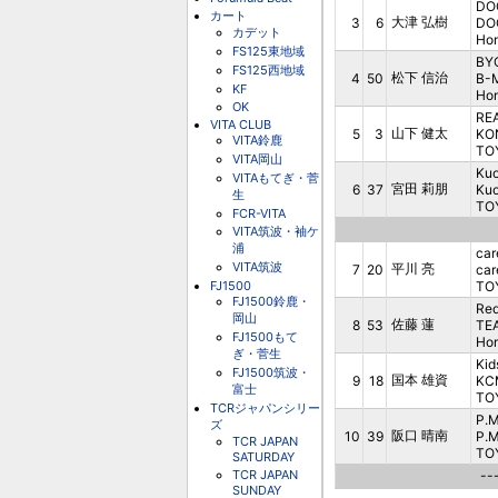
DO
カート
大津 弘樹
3
6
DO
カデット
Ho
FS125東地域
BY
FS125西地域
松下 信治
4
50
B-
KF
Ho
OK
REA
VITA CLUB
山下 健太
5
3
KO
VITA鈴鹿
TO
VITA岡山
Ku
VITAもてぎ・菅
宮田 莉朋
6
37
Ku
生
TO
FCR-VITA
VITA筑波・袖ケ
浦
ca
VITA筑波
平川 亮
7
20
ca
FJ1500
TO
FJ1500鈴鹿・
Red
岡山
佐藤 蓮
8
53
TE
FJ1500もて
Ho
ぎ・菅生
Kid
FJ1500筑波・
国本 雄資
9
18
KC
富士
TO
TCRジャパンシリー
P.
ズ
阪口 晴南
10
39
P.
TCR JAPAN
TO
SATURDAY
TCR JAPAN
--
SUNDAY