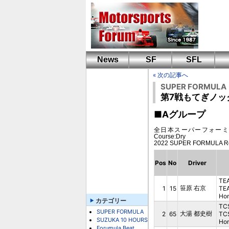
News
SF
SFL
« 次の記事へ
SUPER FORMULA
第7戦もてぎノッ
■Aグループ
全日本スーパーフォーミュラ選手権第
Course:Dry
2022 SUPER FORMULA
Pos
No
Driver
TE
笹原 右京
1
15
TE
Ho
カテゴリー
TC
SUPER FORMULA
大湯 都史樹
2
65
TC
SUZUKA 10 HOURS
Ho
Forumula Beat