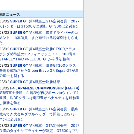
最新ニュース
08/02
SUPER GT
第4戦富士GTA定例会見 2027
カレンダーはGT500が全8戦、GT300は全9戦に
08/02
SUPER GT
第4戦富士優勝ドライバーのコ
メント 山本尚貴「また頑張れる起爆剤をもらえ
た」
08/02
SUPER GT
第4戦富士決勝GT500クラス
ホンダ勢待望の1-2フィニッシュ！！ 100号車
STANLEY HRC PRELUDE-GTが今季初勝利
08/02
SUPER GT
第4戦富士決勝GT300クラス
奇策を成功させたGreen Brave GR Supra GTが夏
の富士を制する
08/02
SUPER GT
第4戦富士決勝結果
08/02
F4 JAPANESE CHAMPIONSHIP (FIA-F4)
第6戦富士決勝 白崎稜が再びポールtoウィンで4
連勝、INDPクラスは鳥羽豊がペナルティを跳ね返
し優勝を飾る
08/02
SUPER GT
第4戦富士GTA定例会見 最終
戦もてぎ大会をダブルヘッダーで開催し2027シー
ズンは全8戦に
08/02
SUPER GT
第4戦富士GTA定例会見 2027
以降のタイヤサプライヤーが決定 GT500はブリ