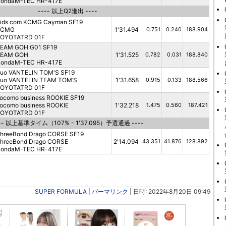
ondaM-TEC HR-417E
---- 以上Q2進出 ----
ids com KCMG Cayman SF19
KCMG
1'31.494
0.751
0.240
188.904
OYOTATRD 01F
EAM GOH G01 SF19
EAM GOH
1'31.525
0.782
0.031
188.840
ondaM-TEC HR-417E
uo VANTELIN TOM'S SF19
uo VANTELIN TEAM TOM’S
1'31.658
0.915
0.133
188.566
OYOTATRD 01F
ocomo business ROOKIE SF19
ocomo business ROOKIE
1'32.218
1.475
0.560
187.421
OYOTATRD 01F
-- 以上基準タイム（107% - 1'37.095）予選通過 ----
hreeBond Drago CORSE SF19
hreeBond Drago CORSE
2'14.094
43.351
41.876
128.892
ondaM-TEC HR-417E
SUPER FORMULA
|
パーマリンク
| 日時: 2022年8月20日 09:49