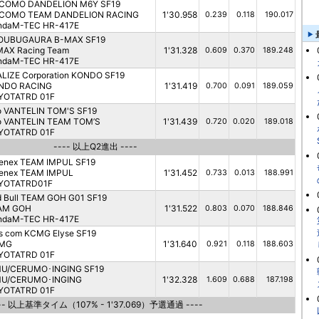
COMO DANDELION M6Y SF19
COMO TEAM DANDELION RACING
1'30.958
0.239
0.118
190.017
ndaM-TEC HR-417E
OUBUGAURA B-MAX SF19
MAX Racing Team
1'31.328
0.609
0.370
189.248
ndaM-TEC HR-417E
LIZE Corporation KONDO SF19
NDO RACING
1'31.419
0.700
0.091
189.059
YOTATRD 01F
o VANTELIN TOM'S SF19
o VANTELIN TEAM TOM’S
1'31.439
0.720
0.020
189.018
YOTATRD 01F
---- 以上Q2進出 ----
renex TEAM IMPUL SF19
renex TEAM IMPUL
1'31.452
0.733
0.013
188.991
YOTATRD01F
 Bull TEAM GOH G01 SF19
AM GOH
1'31.522
0.803
0.070
188.846
ndaM-TEC HR-417E
s com KCMG Elyse SF19
MG
1'31.640
0.921
0.118
188.603
YOTATRD 01F
MU/CERUMO･INGING SF19
MU/CERUMO･INGING
1'32.328
1.609
0.688
187.198
YOTATRD 01F
-- 以上基準タイム（107% - 1'37.069）予選通過 ----