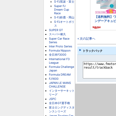
S-FJ筑波・富士
Super FJ
Dream Cup
Race
S-FJ鈴鹿・岡山
S-FJオートポリ
ス
SUPER GT
スーパー耐久
« 次の記事へ
Super Car Race
Series
Inter Proto Series
Formula Nippon
トラックバック
全日本F3000
International F3
League
Formula Challenge
Japan
Formula DREAM
FJ1600
JAPAN LE MANS
CHALLENGE
インターサーキット
リーグ
JSPC
全日本GT選手権
富士ロングディスタ
ンスシリーズ
Japan Touring Car