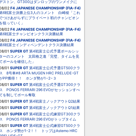
ヂストン、GT300はダンロップのワンメイクに
08/02
F4 JAPANESE CHAMPIONSHIP (FIA-F4)
第6戦富士決勝上位3人のコメント 白崎稜「これ
でつけあがらずにプライベート初のチャンピオン
を狙っていく」
08/02
F4 JAPANESE CHAMPIONSHIP (FIA-F4)
第6戦富士チャンピオンクラス決勝結果
08/02
F4 JAPANESE CHAMPIONSHIP (FIA-F4)
第6戦富士インディペンデントクラス決勝結果
08/01
SUPER GT
第4戦富士公式予選ポールシッ
ターのコメント 太田格之進「完璧、タイムを見
てポールを確信した」
08/01
SUPER GT
第4戦富士公式予選GT500クラ
ス 8号車#8 ARTA MUGEN HRC PRELUDE-GT
がPP獲得！！ ホンダ勢が1−2−３
08/01
SUPER GT
第4戦富士公式予選GT300クラ
ス PONOS FERRARI 296 EVOがセッションすべ
てを制してポール奪取
08/01
SUPER GT
第4戦富士ノックアウトQ2結果
08/01
SUPER GT
第4戦富士ノックアウトQ1結果
08/01
SUPER GT
第4戦富士公式練習GT300クラ
ス PONOS FERRARI 296 EVOがトップタイム
08/01
SUPER GT
第4戦富士公式練習GT500クラ
ス ホンダ勢が1-2！！ トップはAstemo HRC
PRELUDE-GT