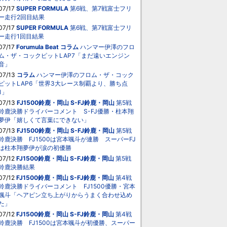
07/17
SUPER FORMULA
第6戦、第7戦富士フリ
ー走行2回目結果
07/17
SUPER FORMULA
第6戦、第7戦富士フリ
ー走行1回目結果
07/17
Forumula Beat
コラム
ハンマー伊澤のフロ
ム・ザ・コックピットLAP7「まだ遠いエンジン
音」
07/13
コラム
ハンマー伊澤のフロム・ザ・コック
ピットLAP6「世界3大レース制覇より、勝ち点
1」
07/13
FJ1500鈴鹿・岡山
S-FJ鈴鹿・岡山
第5戦
鈴鹿決勝ドライバーコメント S-FJ優勝・柱本翔
夢伊「嬉しくて言葉にできない」
07/13
FJ1500鈴鹿・岡山
S-FJ鈴鹿・岡山
第5戦
鈴鹿決勝 FJ1500は宮本颯斗が連勝 スーパーFJ
は柱本翔夢伊が涙の初優勝
07/12
FJ1500鈴鹿・岡山
S-FJ鈴鹿・岡山
第5戦
鈴鹿決勝結果
07/12
FJ1500鈴鹿・岡山
S-FJ鈴鹿・岡山
第4戦
鈴鹿決勝ドライバーコメント FJ1500優勝・宮本
颯斗「ヘアピン立ち上がりからうまく合わせ込め
た」
07/12
FJ1500鈴鹿・岡山
S-FJ鈴鹿・岡山
第4戦
鈴鹿決勝 FJ1500は宮本颯斗が初優勝、スーパー