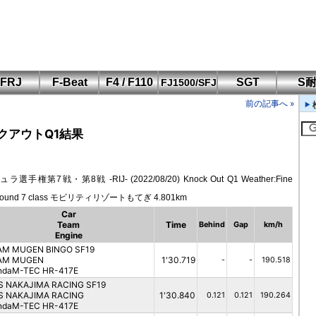
FRJ
F-Beat
F4 / F110
SGT
S
FJ1500/SFJ
F110 CUP
FIA-F4
SFJ D-Cup
鈴鹿・岡山
筑波・冨士
SFJ日本一
Aポリス
前の記事へ »
もてぎ・菅生
クアウトQ1結果
7戦・第8戦 -RIJ- (2022/08/20) Knock Out Q1 Weather:Fine
 Round 7 class モビリティリゾートもてぎ 4.801km
Car
Team
Time
Behind
Gap
km/h
Engine
AM MUGEN BINGO SF19
AM MUGEN
1'30.719
-
-
190.518
ndaM-TEC HR-417E
S NAKAJIMA RACING SF19
S NAKAJIMA RACING
1'30.840
0.121
0.121
190.264
ndaM-TEC HR-417E