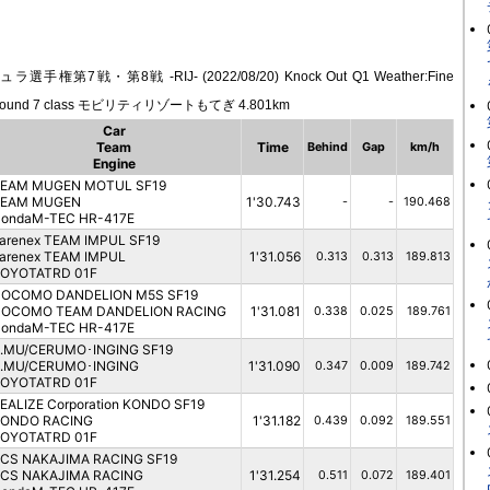
7戦・第8戦 -RIJ- (2022/08/20) Knock Out Q1 Weather:Fine
 Round 7 class モビリティリゾートもてぎ 4.801km
Car
Team
Time
Behind
Gap
km/h
Engine
EAM MUGEN MOTUL SF19
TEAM MUGEN
1'30.743
-
-
190.468
ondaM-TEC HR-417E
arenex TEAM IMPUL SF19
arenex TEAM IMPUL
1'31.056
0.313
0.313
189.813
OYOTATRD 01F
OCOMO DANDELION M5S SF19
OCOMO TEAM DANDELION RACING
1'31.081
0.338
0.025
189.761
ondaM-TEC HR-417E
.MU/CERUMO･INGING SF19
.MU/CERUMO･INGING
1'31.090
0.347
0.009
189.742
OYOTATRD 01F
EALIZE Corporation KONDO SF19
ONDO RACING
1'31.182
0.439
0.092
189.551
OYOTATRD 01F
CS NAKAJIMA RACING SF19
CS NAKAJIMA RACING
1'31.254
0.511
0.072
189.401