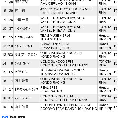
石浦 宏明
7
38
1'
P.MU/CERUMO · INGING
RI4A
JMS P.MU/CERUMO・INGING SF14
TOYOTA
8
39
坪井 翔
1'
RI4A
P.MU/CERUMO · INGING
VANTELIN KOWA TOM’S SF14
TOYOTA
中嶋 一貴
9
36
1'
VANTELIN TEAM TOM’S
RI4A
VANTELIN KOWA TOM’S SF14
TOYOTA
10
37
ﾆｯｸ･ｷｬｼﾃﾞｨ
1'
VANTELIN TEAM TOM’S
RI4A
TEAM MUGEN SF14
Honda
11
15
ﾀﾞﾆｴﾙ･ﾃｨｸﾄｩﾑ
1'
TEAM MUGEN
HR-417E
B-Max Racing SF14
Honda
12
250
ﾊﾘｿﾝ･ﾆｭｰｳｪｲ
1'
B-MAX Racing Team
HR-417E
ORIENTALBIO KONDO SF14
TOYOTA
ラルフ・アロン
13
203
1'
KONDO RACING
RI4A
UOMO SUNOCO SF14
TOYOTA
14
8
ｼｬﾙﾙ･ﾐﾚｰｼﾞ
1'
UOMO SUNOCO TEAM LEMANS
RI4A
TCS NAKAJIMA RACING SF14
Honda
牧野 任祐
15
65
1'
TCS NAKAJIMA RACING
HR-417E
ORIENTALBIO KONDO SF14
TOYOTA
国本 雄資
16
4
1'
KONDO RACING
RI4A
REAL SF14
Honda
17
17
ﾄﾘｽﾀﾝ･ｼｬﾙﾊﾟﾝﾃｨｴ
1'
REAL RACING
HR-417E
UOMO SUNOCO SF14
TOYOTA
18
207
ｱﾙｼﾞｭﾝ･ﾏｲﾆ
1'
UOMO SUNOCO TEAM LEMANS
RI4A
DOCOMO DANDELION M5S SF14
Honda
山本 尚貴
19
5
1'
DOCOMO TEAM DANDELION RACING
HR-417E