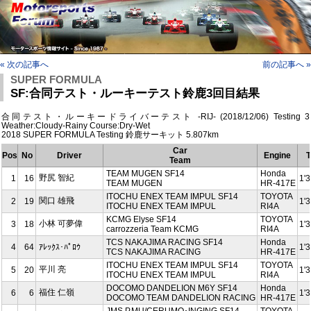
« 次の記事へ
前の記事へ »
SUPER FORMULA
SF:合同テスト・ルーキーテスト鈴鹿3回目結果
合同テスト・ルーキードライバーテスト -RIJ- (2018/12/06) Testing 3
Weather:Cloudy-Rainy Course:Dry-Wet
2018 SUPER FORMULA Testing 鈴鹿サーキット 5.807km
Car
Pos
No
Driver
Engine
T
Team
TEAM MUGEN SF14
Honda
野尻 智紀
1
16
1'
TEAM MUGEN
HR-417E
ITOCHU ENEX TEAM IMPUL SF14
TOYOTA
関口 雄飛
2
19
1'
ITOCHU ENEX TEAM IMPUL
RI4A
KCMG Elyse SF14
TOYOTA
小林 可夢偉
3
18
1'
carrozzeria Team KCMG
RI4A
TCS NAKAJIMA RACING SF14
Honda
4
64
ｱﾚｯｸｽ･ﾊﾟﾛｳ
1'
TCS NAKAJIMA RACING
HR-417E
ITOCHU ENEX TEAM IMPUL SF14
TOYOTA
平川 亮
5
20
1'
ITOCHU ENEX TEAM IMPUL
RI4A
DOCOMO DANDELION M6Y SF14
Honda
福住 仁嶺
6
6
1'
DOCOMO TEAM DANDELION RACING
HR-417E
JMS P.MU/CERUMO･INGING SF14
TOYOTA