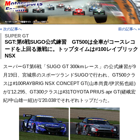
« 次の記事へ
前の記事へ »
SUPER GT
SGT:第6戦SUGO公式練習 GT500は全車がコースレコ
ードを上回る激戦に。トップタイムは#100レイブリック
NSX
スーパーGT第6戦「SUGO GT 300kmレース」の公式練習が9
月19日、宮城県のスポーツランドSUGOで行われ、GT500クラ
スは#100RAYBRIG NSX CONCEPT GT(山本尚貴/伊沢拓也組)
が1’12.295、GT300クラスは#31TOYOTA PRIUS apr GT(嵯峨宏
紀/中山雄一組)が1’20.038でそれぞれトップだった。