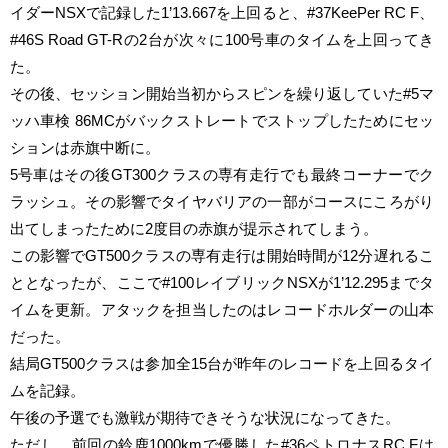
イダーNSXで記録した1’13.667を上回ると、#37KeePer RC F、
#46S Road GT-Rの2台が次々に100号車のタイムを上回ってき
た。
その後、セッション開始当初からスピンを繰り返していた#5マ
ッハ車検 86MCがバックストレートでストップしたためにセッ
ションは赤旗中断に。
5号車はその後GT300クラスの専有走行でも最終コーナーでク
ラッシュ。その影響でタイヤバリアの一部がコースにころがり
出てしまったために2度目の赤旗が提示されてしまう。
この影響でGT500クラスの専有走行は開始時間が12分遅れるこ
ととなったが、ここで#100レイブリックNSXが1’12.295までタ
イムを更新。アタックを担当したのはレコードホルダーの山本
だった。
結局GT500クラスは参加全15台が昨年のレコードを上回るタイ
ムを記録。
午後の予選でも激戦が期待できそうな状況になってきた。
ただし、前回の鈴鹿1000kmで優勝した#36ペトロナスRC Fは