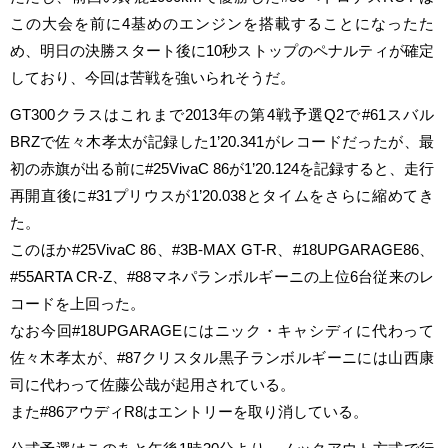
この大会を前に4基めのエンジンを搭載することになったた
め、明日の決勝スタート後に10秒ストップのペナルティが確定
しており、今回は苦戦を強いられそうだ。
GT300クラスはこれまで2013年の第4戦予選Q2で#61スバル
BRZで佐々木孝太が記録した1’20.341がレコードだったが、最
初の赤旗が出る前に#25VivaC 86が1’20.124を記録すると、走行
再開直後に#31プリウスが1’20.038とタイムをさらに縮めてき
た。
このほか#25VivaC 86、#3B-MAX GT-R、#18UPGARAGE86、
#55ARTA CR-Z、#88マネパランボルギーニの上位6台従来のレ
コードを上回った。
なお今回#18UPGARAGEにはニック・キャシディに代わって
佐々木孝太が、#87クリスタル黒子ランボルギーニには山西康
司に代わって佐藤公哉が起用されている。
また#86アウディR8はエントリーを取り消している。