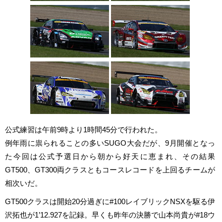
公式練習は午前9時より1時間45分で行われた。
例年雨に祟られることの多いSUGO大会だが、9月開催となっ
た今回は公式予選日から朝から好天に恵まれ、その結果
GT500、GT300両クラスともコースレコードを上回るチームが
相次いだ。
GT500クラスは開始20分過ぎに#100レイブリックNSXを駆る伊
沢拓也が1’12.927を記録。早くも昨年の決勝で山本尚貴が#18ウ