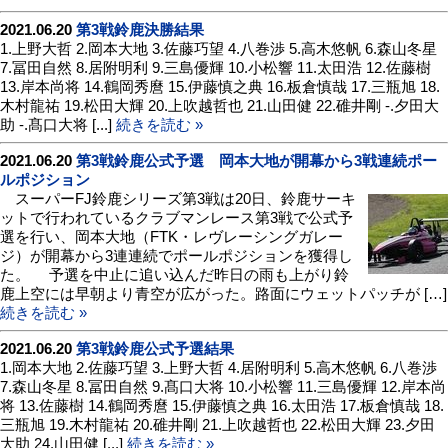
2021.06.20
第3戦鈴鹿決勝結果
1.上野大哲 2.岡本大地 3.佐藤巧望 4.八巻渉 5.高木悠帆 6.森山冬星
7.冨田自然 8.居附明利 9.三島優輝 10.小松響 11.太田浩 12.佐藤樹
13.岸本尚将 14.鶴岡秀麿 15.伊藤慎之典 16.板倉慎哉 17.三瓶旭 18.
木村龍祐 19.松田大輝 20.上吹越哲也 21.山田健 22.碓井剛 -.夕田大
助 -.髙口大将 [...]
続きを読む »
2021.06.20
第3戦鈴鹿公式予選 岡本大地が開幕から3戦連続ポー
ルポジション
スーパーFJ鈴鹿シリーズ第3戦は20日、鈴鹿サーキ
ットで行われているクラブマンレース第3戦で公式予
選を行い、岡本大地（FTK・レヴレーシングガレー
ジ）が開幕から3連連続でポールポジションを獲得し
た。 予選を中止に追い込んだ昨日の雨も上がり鈴
鹿上空には早朝より青空が広がった。路面にウェットパッチが […]
続きを読む »
2021.06.20
第3戦鈴鹿公式予選結果
1.岡本大地 2.佐藤巧望 3.上野大哲 4.居附明利 5.高木悠帆 6.八巻渉
7.森山冬星 8.冨田自然 9.髙口大将 10.小松響 11.三島優輝 12.岸本尚
将 13.佐藤樹 14.鶴岡秀麿 15.伊藤慎之典 16.太田浩 17.板倉慎哉 18.
三瓶旭 19.木村龍祐 20.碓井剛 21.上吹越哲也 22.松田大輝 23.夕田
大助 24.山田健 [...]
続きを読む »