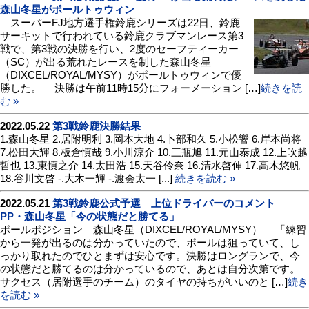
森山冬星がポールトゥウィン
スーパーFJ地方選手権鈴鹿シリーズは22日、鈴鹿
サーキットで行われている鈴鹿クラブマンレース第3
戦で、第3戦の決勝を行い、2度のセーフティーカー
（SC）が出る荒れたレースを制した森山冬星
（DIXCEL/ROYAL/MYSY）がポールトゥウィンで優
勝した。 決勝は午前11時15分にフォーメーション […]
続きを読
む »
2022.05.22
第3戦鈴鹿決勝結果
1.森山冬星 2.居附明利 3.岡本大地 4.卜部和久 5.小松響 6.岸本尚将
7.松田大輝 8.板倉慎哉 9.小川涼介 10.三瓶旭 11.元山泰成 12.上吹越
哲也 13.東慎之介 14.太田浩 15.天谷伶奈 16.清水啓伸 17.高木悠帆
18.谷川文啓 -.大木一輝 -.渡会太一 [...]
続きを読む »
2022.05.21
第3戦鈴鹿公式予選 上位ドライバーのコメント
PP・森山冬星「今の状態だと勝てる」
ポールポジション 森山冬星（DIXCEL/ROYAL/MYSY） 「練習
から一発が出るのは分かっていたので、ポールは狙っていて、し
っかり取れたのでひとまずは安心です。決勝はロングランで、今
の状態だと勝てるのは分かっているので、あとは自分次第です。
サクセス（居附選手のチーム）のタイヤの持ちがいいのと […]
続き
を読む »