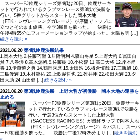
スーパーFJ鈴鹿シリーズ第4戦は20日、鈴鹿サーキ
ットで行われているクラブマンレース第3戦で決勝を
行い、5番グリッドからスタートした岡本大地
（FTK・レヴレーシングガレージ）が序盤でトップに
立つとそのまま優勝、今季3勝目を飾った。 決勝は
午後4時55分にフォーメーションラップが始まった。太陽も雲 […]
続きを読む »
2021.06.20
第4戦鈴鹿決勝結果
1.岡本大地 2.佐藤巧望 3.居附明利 4.森山冬星 5.上野大哲 6.冨田自
然 7.八巻渉 8.高木悠帆 9.佐藤樹 10.小松響 11.髙口大将 12.岸本尚
将 13.伊藤慎之典 14.鶴岡秀麿 15.太田浩 16.板倉慎哉 17.三瓶旭 18.
三島優輝 19.木村龍祐 20.上吹越哲也 21.碓井剛 22.松田大輝 23.夕
田大助 24.山田健 [...]
続きを読む »
2021.06.20
第3戦鈴鹿決勝 上野大哲が初優勝 岡本大地の連勝を
止める
スーパーFJ鈴鹿シリーズ第3戦は20日、鈴鹿サーキ
ットで行われているクラブマンレース第3戦で決勝を
行い、予選3位からスタートした上野大哲
（SACCESS RACING ES）が最終ラップで岡本大地
（FTK・レヴレーシングガレージ）をパスし、スーパ
ーFJ初優勝を飾った。 決勝は午後12時25分より […]
続きを読む
»