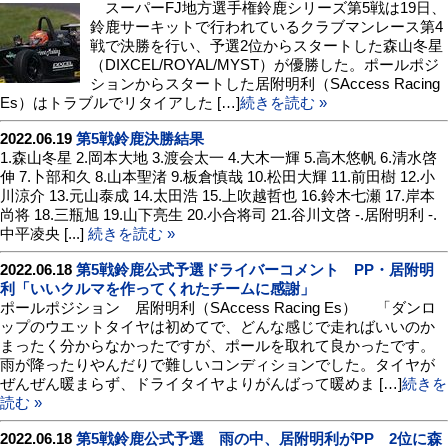
スーパーFJ地方選手権鈴鹿シリーズ第5戦は19日、
鈴鹿サーキットで行われているクラブマンレース第4
戦で決勝を行い、予選2位からスタートした森山冬星
（DIXCEL/ROYAL/MYST）が優勝した。ポールポジ
ションからスタートした居附明利（SAccess Racing
Es）はトラブルでリタイアした […]
続きを読む »
2022.06.19
第5戦鈴鹿決勝結果
1.森山冬星 2.岡本大地 3.渡会太一 4.大木一輝 5.高木悠帆 6.清水啓
伸 7.卜部和久 8.山本聖渚 9.板倉慎哉 10.松田大輝 11.前田樹 12.小
川涼介 13.元山泰成 14.太田浩 15.上吹越哲也 16.鈴木七瀬 17.岸本
尚将 18.三瓶旭 19.山下亮生 20.小合将司 21.谷川文啓 -.居附明利 -.
中平凌央 [...]
続きを読む »
2022.06.18
第5戦鈴鹿公式予選ドライバーコメント PP・居附明
利「いいクルマを作ってくれたチームに感謝」
ポールポジション 居附明利（SAccess Racing Es） 「ダンロ
ップのウエットタイヤは初めてで、どんな感じで走ればいいのか
まったく分からなかったですが、ポールを取れて良かったです。
雨が降ったりやんだりで難しいコンディションでした。タイヤが
ぜんぜん暖まらず、ドライタイヤよりがんばって暖めま […]
続きを
読む »
2022.06.18
第5戦鈴鹿公式予選 雨の中、居附明利がPP 2位に森