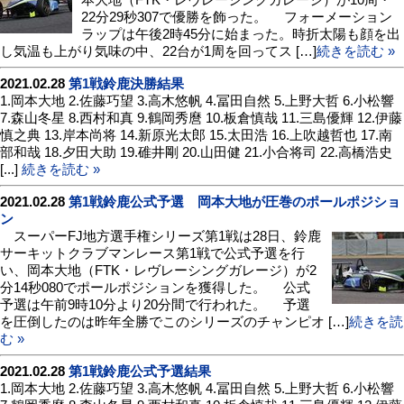
22分29秒307で優勝を飾った。 フォーメーション
ラップは午後2時45分に始まった。時折太陽も顔を出
し気温も上がり気味の中、22台が1周を回ってス […]
続きを読む »
2021.02.28
第1戦鈴鹿決勝結果
1.岡本大地 2.佐藤巧望 3.高木悠帆 4.冨田自然 5.上野大哲 6.小松響
7.森山冬星 8.西村和真 9.鶴岡秀麿 10.板倉慎哉 11.三島優輝 12.伊藤
慎之典 13.岸本尚将 14.新原光太郎 15.太田浩 16.上吹越哲也 17.南
部和哉 18.夕田大助 19.碓井剛 20.山田健 21.小合将司 22.高橋浩史
[...]
続きを読む »
2021.02.28
第1戦鈴鹿公式予選 岡本大地が圧巻のポールポジショ
ン
スーパーFJ地方選手権シリーズ第1戦は28日、鈴鹿
サーキットクラブマンレース第1戦で公式予選を行
い、岡本大地（FTK・レヴレーシングガレージ）が2
分14秒080でポールポジションを獲得した。 公式
予選は午前9時10分より20分間で行われた。 予選
を圧倒したのは昨年全勝でこのシリーズのチャンピオ […]
続きを読
む »
2021.02.28
第1戦鈴鹿公式予選結果
1.岡本大地 2.佐藤巧望 3.高木悠帆 4.冨田自然 5.上野大哲 6.小松響