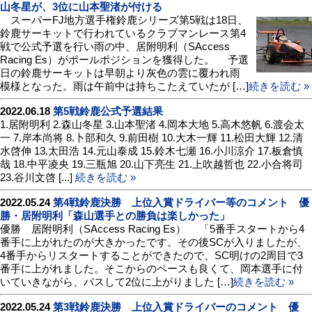
山冬星が、3位に山本聖渚が付ける
スーパーFJ地方選手権鈴鹿シリーズ第5戦は18日、
鈴鹿サーキットで行われているクラブマンレース第4
戦で公式予選を行い雨の中、居附明利（SAccess
Racing Es）がポールポジションを獲得した。 予選
日の鈴鹿サーキットは早朝より灰色の雲に覆われ雨
模様となった。雨は午前中は持ちこたえていたが […]
続きを読む »
2022.06.18
第5戦鈴鹿公式予選結果
1.居附明利 2.森山冬星 3.山本聖渚 4.岡本大地 5.高木悠帆 6.渡会太
一 7.岸本尚将 8.卜部和久 9.前田樹 10.大木一輝 11.松田大輝 12.清
水啓伸 13.太田浩 14.元山泰成 15.鈴木七瀬 16.小川涼介 17.板倉慎
哉 18.中平凌央 19.三瓶旭 20.山下亮生 21.上吹越哲也 22.小合将司
23.谷川文啓 [...]
続きを読む »
2022.05.24
第4戦鈴鹿決勝 上位入賞ドライバー等のコメント 優
勝・居附明利「森山選手との勝負は楽しかった」
優勝 居附明利（SAccess Racing Es） 「5番手スタートから4
番手に上がれたのが大きかったです。その後SCが入りましたが、
4番手からリスタートすることができたので、SC明けの2周目で3
番手に上がれました。そこからのペースも良くて、岡本選手に付
いていきながら、パスして2位に上がりました […]
続きを読む »
2022.05.24
第3戦鈴鹿決勝 上位入賞ドライバーのコメント 優