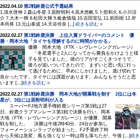
2022.04.10
第2戦鈴鹿公式予選結果
1.清水啓伸 2.森山冬星 3.居附明利 4.高木悠帆 5.卜部和久 6.小川涼
介 7.大木一輝 8.松田大輝 9.板倉慎哉 10.吉田宣弘 11.前田樹 12.岸
本尚将 13.元山泰成 14.天谷伶奈 [...]
続きを読む »
2022.02.27
第1戦鈴鹿決勝 上位入賞ドライバーのコメント 優
勝・岡本大地「タイヤを理解するのに時間がかかる」
優勝 岡本大地（FTK・レヴレーシングガレージ）
「冬星選手と2人になってから勝負をかけようと様
子を見ていました。彼のリアがすごくきつそうで、
後ろが追いついてきたので、まずいと思い先に行っ
て逃げるために、早めにしかけました。逃げ切れて
良かったです。タイヤには課題があります。みんなもそうだと思
います […]
続きを読む »
2022.02.27
第1戦鈴鹿決勝 岡本大地が開幕戦を制す 2位には冬
星が、3位には居附明利が入る
スーパーFJ地方選手権鈴鹿シリーズ第1戦は27
日、鈴鹿クラブマンレース第1戦で決勝を行い、岡本
大地（FTK・レヴレーシングガレージ）が優勝、開幕
戦を制した。 決勝は午後2時40分、24台が参加し
フォーメーションラップが始まった。FJ予選終了時
から天候は急変、風も強くなり一時は雨も落ちたが、午後 […]
続き