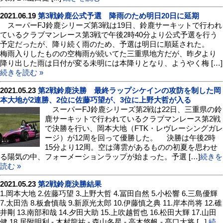
2021.06.19
第3戦鈴鹿公式予選 降雨のため明日20日に延期
スーパーFJ鈴鹿シリーズ第3戦は19日、鈴鹿サーキットで行われ
ているクラブマンレース第3戦で午後2時40分より公式予選を行う
予定だったが、降り続く雨のため、予選は明日に順延された。
梅雨入りしたものの空梅雨が続いてた三重県地方だが、昨夕より
降り出した雨は日付が変る未明には本降りとなり、ようやく梅 […]
続きを読む »
2021.05.23
第2戦鈴鹿決勝 最終ラップシケインの攻防を制した岡
本大地が2連勝、2位に佐藤巧望が、3位に上野大哲が入る
スーパーFJ鈴鹿シリーズ第2戦は22日、三重県の鈴
鹿サーキットで行われているクラブマンレース第2戦
で決勝を行い、岡本大地（FTK・レヴレーシングガレ
ージ）が12周を回って優勝した。 決勝は午後2時
15分より12周。空は薄雲があるものの初夏を思わせ
る陽気の中、フォーメーションラップが始まった。予選 […]
続きを
読む »
2021.05.23
第2戦鈴鹿決勝結果
1.岡本大地 2.佐藤巧望 3.上野大哲 4.冨田自然 5.小松響 6.三島優輝
7.太田浩 8.板倉慎哉 9.新原光太郎 10.伊藤慎之典 11.岸本尚将 12.碓
井剛 13.南部和哉 14.夕田大助 15.上吹越哲也 16.松田大輝 17.山田
健 18.居附明利 -.木村龍祐 -.森山冬星 -.高木悠帆 -.髙口大将 [...]
続