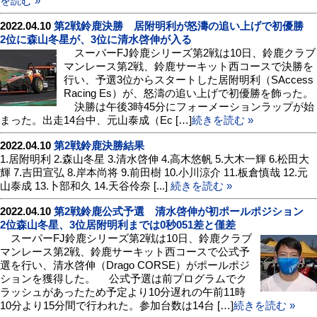
を読む »
2022.04.10
第2戦鈴鹿決勝 居附明利が怒濤の追い上げで初優勝
2位に森山冬星が、3位に清水啓伸が入る
スーパーFJ鈴鹿シリーズ第2戦は10日、鈴鹿クラブ
マンレース第2戦、鈴鹿サーキット西コースで決勝を
行い、予選3位からスタートした居附明利（SAccess
Racing Es）が、怒濤の追い上げで初優勝を飾った。
決勝は午後3時45分にフォーメーションラップが始
まった。出走14台中、元山泰成（Ec […]
続きを読む »
2022.04.10
第2戦鈴鹿決勝結果
1.居附明利 2.森山冬星 3.清水啓伸 4.高木悠帆 5.大木一輝 6.松田大
輝 7.吉田宣弘 8.岸本尚将 9.前田樹 10.小川涼介 11.板倉慎哉 12.元
山泰成 13.卜部和久 14.天谷伶奈 [...]
続きを読む »
2022.04.10
第2戦鈴鹿公式予選 清水啓伸が初ポールポジション
2位森山冬星、3位居附明利までは0秒051差と僅差
スーパーFJ鈴鹿シリーズ第2戦は10日、鈴鹿クラブ
マンレース第2戦、鈴鹿サーキット西コースで公式予
選を行い、清水啓伸（Drago CORSE）がポールポジ
ションを獲得した。 公式予選は前プログラムでク
ラッシュがあったため予定より10分遅れの午前11時
10分より15分間で行われた。参加台数は14台 […]
続きを読む »