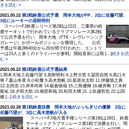
きを読む »
2021.05.22
第2戦鈴鹿公式予選 岡本大地がPP、2位に佐藤巧望、
3位にルーキーの居附明利
スーパーFJ鈴鹿シリーズ第2戦は22日、三重県の鈴
鹿サーキットで行われているクラブマンレース第2戦
で公式予選を行い、岡本大地（FTK・レヴレーシング
ガレージ）がポールポジションを獲得した。 公式
予選は午後2時40分から20分間で行われた。エントリ
ーは23人と多くのドライバーが参戦。開始直前には雨 […]
続きを読
む »
2021.05.22
第2戦鈴鹿公式予選結果
1.岡本大地 2.佐藤巧望 3.居附明利 4.上野大哲 5.冨田自然 6.髙口大
将 7.森山冬星 8.小松響 9.高木悠帆 10.新原光太郎 11.伊藤慎之典
12.太田浩 13.岸本尚将 14.板倉慎哉 15.三島優輝 16.碓井剛 17.木村
龍祐 18.夕田大助 19.南部和哉 20.松田大輝 21.上吹越哲也 22.山田
健 [...]
続きを読む »
2021.02.28
第1戦鈴鹿決勝 岡本大地がぶっちぎりの優勝 2位に
佐藤巧望が、3位に高木悠帆が入る
スーパーFJ地方選手権シリーズ第1戦は28日、鈴鹿
サーキットクラブマンレース第1戦で決勝を行い、岡
本大地（FTK・レヴレーシングガレージ）が10周・