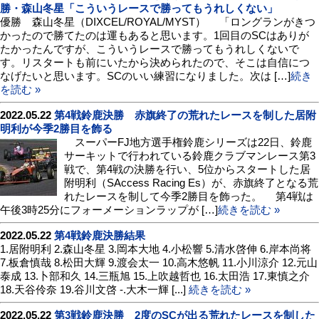
勝・森山冬星「こういうレースで勝ってもうれしくない」
優勝 森山冬星（DIXCEL/ROYAL/MYST） 「ロングランがきつ
かったので勝てたのは運もあると思います。1回目のSCはありが
たかったんですが、こういうレースで勝ってもうれしくないで
す。リスタートも前にいたから決められたので、そこは自信につ
なげたいと思います。SCのいい練習になりました。次は […]
続き
を読む »
2022.05.22
第4戦鈴鹿決勝 赤旗終了の荒れたレースを制した居附
明利が今季2勝目を飾る
スーパーFJ地方選手権鈴鹿シリーズは22日、鈴鹿
サーキットで行われている鈴鹿クラブマンレース第3
戦で、第4戦の決勝を行い、5位からスタートした居
附明利（SAccess Racing Es）が、赤旗終了となる荒
れたレースを制して今季2勝目を飾った。 第4戦は
午後3時25分にフォーメーションラップが […]
続きを読む »
2022.05.22
第4戦鈴鹿決勝結果
1.居附明利 2.森山冬星 3.岡本大地 4.小松響 5.清水啓伸 6.岸本尚将
7.板倉慎哉 8.松田大輝 9.渡会太一 10.高木悠帆 11.小川涼介 12.元山
泰成 13.卜部和久 14.三瓶旭 15.上吹越哲也 16.太田浩 17.東慎之介
18.天谷伶奈 19.谷川文啓 -.大木一輝 [...]
続きを読む »
2022.05.22
第3戦鈴鹿決勝 2度のSCが出る荒れたレースを制した