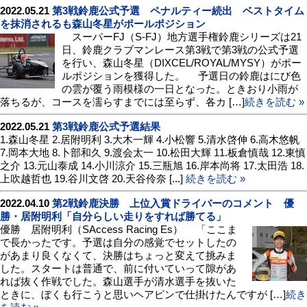
2022.05.21
第3戦鈴鹿公式予選 ペナルティー続出 ベストタイム
を抹消されるも森山冬星がポールポジション
スーパーFJ（S-FJ）地方選手権鈴鹿シリーズは21
日、鈴鹿クラブマンレース第3戦で第3戦の公式予選
を行い、森山冬星（DIXCEL/ROYAL/MYSY）がポー
ルポジションを獲得した。 予選日の鈴鹿はにび色
の雲が覆う雨模様の一日となった。ときおり小雨が
落ちるが、コースを濡らすまでには至らず、各カ […]
続きを読む »
2022.05.21
第3戦鈴鹿公式予選結果
1.森山冬星 2.居附明利 3.大木一輝 4.小松響 5.清水啓伸 6.高木悠帆
7.岡本大地 8.卜部和久 9.渡会太一 10.松田大輝 11.板倉慎哉 12.東慎
之介 13.元山泰成 14.小川涼介 15.三瓶旭 16.岸本尚将 17.太田浩 18.
上吹越哲也 19.谷川文啓 20.天谷伶奈 [...]
続きを読む »
2022.04.10
第2戦鈴鹿決勝 上位入賞ドライバーのコメント 優
勝・居附明利「自分らしい走りをすれば勝てる」
優勝 居附明利（SAccess Racing Es） 「ここま
で長かったです。予選は自分の感覚でセットしたの
があまり良くなくて、決勝はちょっと変えて挑みま
した。スタートは普通で、前に付いていって隙があ
れば抜く作戦でした。森山選手が清水選手を抜いた
ときに、ぼくも行こうと思いヘアピンで仕掛けたんですが […]
続き