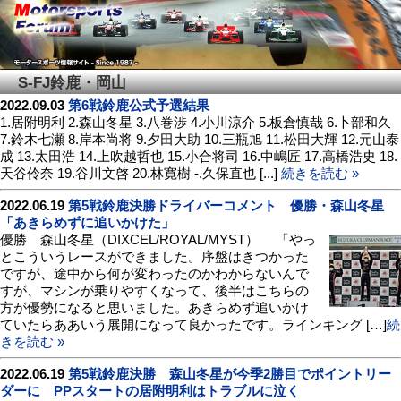
S-FJ鈴鹿・岡山
2022.09.03
第6戦鈴鹿公式予選結果
1.居附明利 2.森山冬星 3.八巻渉 4.小川涼介 5.板倉慎哉 6.卜部和久
7.鈴木七瀬 8.岸本尚将 9.夕田大助 10.三瓶旭 11.松田大輝 12.元山泰
成 13.太田浩 14.上吹越哲也 15.小合将司 16.中嶋匠 17.高橋浩史 18.
天谷伶奈 19.谷川文啓 20.林寛樹 -.久保直也 [...]
続きを読む »
2022.06.19
第5戦鈴鹿決勝ドライバーコメント 優勝・森山冬星
「あきらめずに追いかけた」
優勝 森山冬星（DIXCEL/ROYAL/MYST） 「やっ
とこういうレースができました。序盤はきつかった
ですが、途中から何が変わったのかわからないんで
すが、マシンが乗りやすくなって、後半はこちらの
方が優勢になると思いました。あきらめず追いかけ
ていたらああいう展開になって良かったです。ラインキング […]
続
きを読む »
2022.06.19
第5戦鈴鹿決勝 森山冬星が今季2勝目でポイントリー
ダーに PPスタートの居附明利はトラブルに泣く