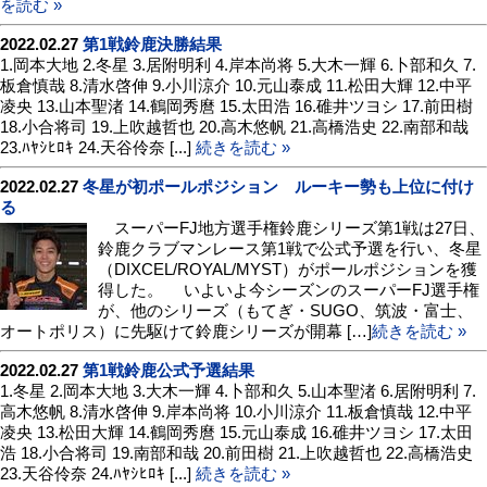
を読む »
2022.02.27
第1戦鈴鹿決勝結果
1.岡本大地 2.冬星 3.居附明利 4.岸本尚将 5.大木一輝 6.卜部和久 7.
板倉慎哉 8.清水啓伸 9.小川涼介 10.元山泰成 11.松田大輝 12.中平
凌央 13.山本聖渚 14.鶴岡秀麿 15.太田浩 16.碓井ツヨシ 17.前田樹
18.小合将司 19.上吹越哲也 20.高木悠帆 21.高橋浩史 22.南部和哉
23.ﾊﾔｼﾋﾛｷ 24.天谷伶奈 [...]
続きを読む »
2022.02.27
冬星が初ポールポジション ルーキー勢も上位に付け
る
スーパーFJ地方選手権鈴鹿シリーズ第1戦は27日、
鈴鹿クラブマンレース第1戦で公式予選を行い、冬星
（DIXCEL/ROYAL/MYST）がポールポジションを獲
得した。 いよいよ今シーズンのスーパーFJ選手権
が、他のシリーズ（もてぎ・SUGO、筑波・富士、
オートポリス）に先駆けて鈴鹿シリーズが開幕 […]
続きを読む »
2022.02.27
第1戦鈴鹿公式予選結果
1.冬星 2.岡本大地 3.大木一輝 4.卜部和久 5.山本聖渚 6.居附明利 7.
高木悠帆 8.清水啓伸 9.岸本尚将 10.小川涼介 11.板倉慎哉 12.中平
凌央 13.松田大輝 14.鶴岡秀麿 15.元山泰成 16.碓井ツヨシ 17.太田
浩 18.小合将司 19.南部和哉 20.前田樹 21.上吹越哲也 22.高橋浩史
23.天谷伶奈 24.ﾊﾔｼﾋﾛｷ [...]
続きを読む »