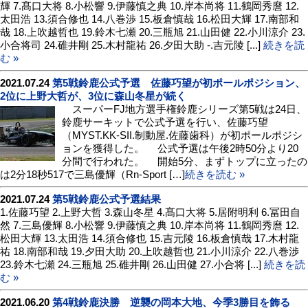
輝 7.髙口大将 8.小松響 9.伊藤慎之典 10.岸本尚将 11.鶴岡秀麿 12.
太田浩 13.須合修也 14.八巻渉 15.板倉慎哉 16.松田大輝 17.南部和
哉 18.上吹越哲也 19.鈴木七瀬 20.三瓶旭 21.山田健 22.小川涼介 23.
小合将司 24.碓井剛 25.木村龍祐 26.夕田大助 -.吉元陵 [...]
続きを読
む »
2021.07.24
第5戦鈴鹿公式予選 佐藤巧望が初ポールポジション、
2位に上野大哲が、3位に森山冬星が続く
スーパーFJ地方選手権鈴鹿シリーズ第5戦は24日、
鈴鹿サーキットで公式予選を行い、佐藤巧望
（MYST.KK-SII.制動屋.佐藤歯科）が初ポールポジシ
ョンを獲得した。 公式予選は午後2時50分より20
分間で行われた。 開始5分、まずトップに立ったの
は2分18秒517で三島優輝（Rn-Sport […]
続きを読む »
2021.07.24
第5戦鈴鹿公式予選結果
1.佐藤巧望 2.上野大哲 3.森山冬星 4.髙口大将 5.居附明利 6.冨田自
然 7.三島優輝 8.小松響 9.伊藤慎之典 10.岸本尚将 11.鶴岡秀麿 12.
松田大輝 13.太田浩 14.須合修也 15.吉元陵 16.板倉慎哉 17.木村龍
祐 18.南部和哉 19.夕田大助 20.上吹越哲也 21.小川涼介 22.八巻渉
23.鈴木七瀬 24.三瓶旭 25.碓井剛 26.山田健 27.小合将 [...]
続きを読
む »
2021.06.20
第4戦鈴鹿決勝 逆襲の岡本大地、今季3勝目を飾る