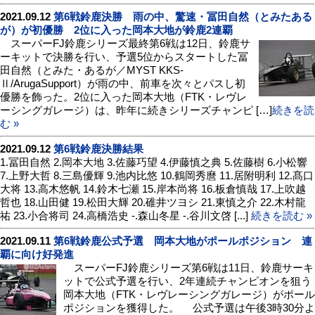
2021.09.12
第6戦鈴鹿決勝 雨の中、驚速・冨田自然（とみたある
が）が初優勝 2位に入った岡本大地が鈴鹿2連覇
スーパーFJ鈴鹿シリーズ最終第6戦は12日、鈴鹿サ
ーキットで決勝を行い、予選5位からスタートした冨
田自然（とみた・あるが／MYST KKS-
Ⅱ/ArugaSupport）が雨の中、前車を次々とパスし初
優勝を飾った。2位に入った岡本大地（FTK・レヴレ
ーシングガレージ）は、昨年に続きシリーズチャンピ […]
続きを読
む »
2021.09.12
第6戦鈴鹿決勝結果
1.冨田自然 2.岡本大地 3.佐藤巧望 4.伊藤慎之典 5.佐藤樹 6.小松響
7.上野大哲 8.三島優輝 9.池内比悠 10.鶴岡秀麿 11.居附明利 12.髙口
大将 13.高木悠帆 14.鈴木七瀬 15.岸本尚将 16.板倉慎哉 17.上吹越
哲也 18.山田健 19.松田大輝 20.碓井ツヨシ 21.東慎之介 22.木村龍
祐 23.小合将司 24.高橋浩史 -.森山冬星 -.谷川文啓 [...]
続きを読む »
2021.09.11
第6戦鈴鹿公式予選 岡本大地がポールポジション 連
覇に向け好発進
スーパーFJ鈴鹿シリーズ第6戦は11日、鈴鹿サーキ
ットで公式予選を行い、2年連続チャンピオンを狙う
岡本大地（FTK・レヴレーシングガレージ）がポール
ポジションを獲得した。 公式予選は午後3時30分よ