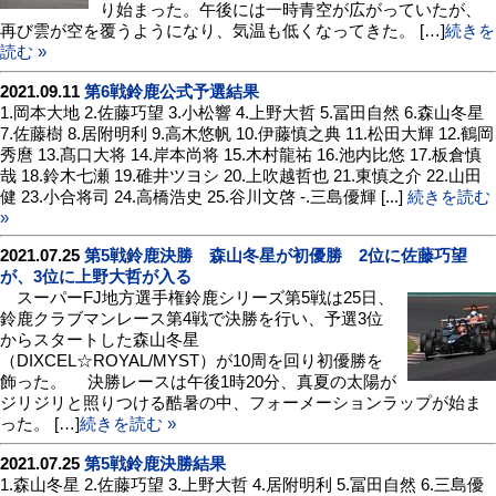
り始まった。午後には一時青空が広がっていたが、
再び雲が空を覆うようになり、気温も低くなってきた。 […]
続きを
読む »
2021.09.11
第6戦鈴鹿公式予選結果
1.岡本大地 2.佐藤巧望 3.小松響 4.上野大哲 5.冨田自然 6.森山冬星
7.佐藤樹 8.居附明利 9.高木悠帆 10.伊藤慎之典 11.松田大輝 12.鶴岡
秀麿 13.髙口大将 14.岸本尚将 15.木村龍祐 16.池内比悠 17.板倉慎
哉 18.鈴木七瀬 19.碓井ツヨシ 20.上吹越哲也 21.東慎之介 22.山田
健 23.小合将司 24.高橋浩史 25.谷川文啓 -.三島優輝 [...]
続きを読む
»
2021.07.25
第5戦鈴鹿決勝 森山冬星が初優勝 2位に佐藤巧望
が、3位に上野大哲が入る
スーパーFJ地方選手権鈴鹿シリーズ第5戦は25日、
鈴鹿クラブマンレース第4戦で決勝を行い、予選3位
からスタートした森山冬星
（DIXCEL☆ROYAL/MYST）が10周を回り初優勝を
飾った。 決勝レースは午後1時20分、真夏の太陽が
ジリジリと照りつける酷暑の中、フォーメーションラップが始ま
った。 […]
続きを読む »
2021.07.25
第5戦鈴鹿決勝結果
1.森山冬星 2.佐藤巧望 3.上野大哲 4.居附明利 5.冨田自然 6.三島優