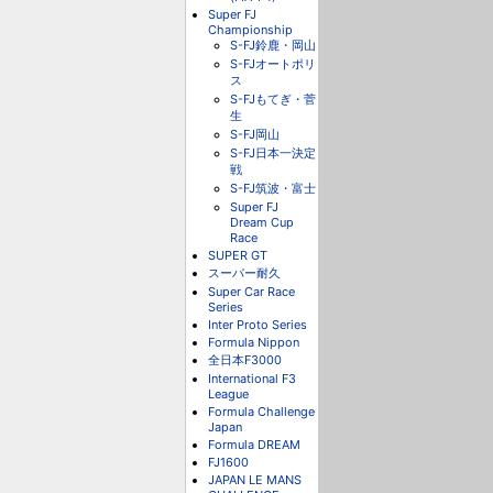
Super FJ
Championship
S-FJ鈴鹿・岡山
S-FJオートポリ
ス
S-FJもてぎ・菅
生
S-FJ岡山
S-FJ日本一決定
戦
S-FJ筑波・富士
Super FJ
Dream Cup
Race
SUPER GT
スーパー耐久
Super Car Race
Series
Inter Proto Series
Formula Nippon
全日本F3000
International F3
League
Formula Challenge
Japan
Formula DREAM
FJ1600
JAPAN LE MANS