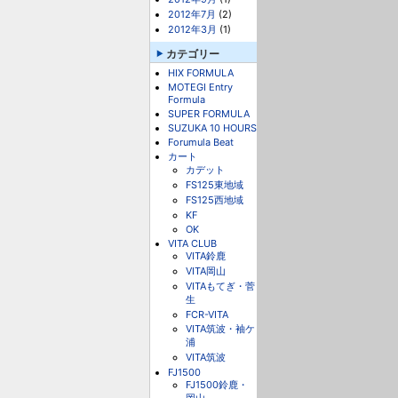
2012年7月
(2)
2012年3月
(1)
カテゴリー
HIX FORMULA
MOTEGI Entry
Formula
SUPER FORMULA
SUZUKA 10 HOURS
Forumula Beat
カート
カデット
FS125東地域
FS125西地域
KF
OK
VITA CLUB
VITA鈴鹿
VITA岡山
VITAもてぎ・菅
生
FCR-VITA
VITA筑波・袖ケ
浦
VITA筑波
FJ1500
FJ1500鈴鹿・