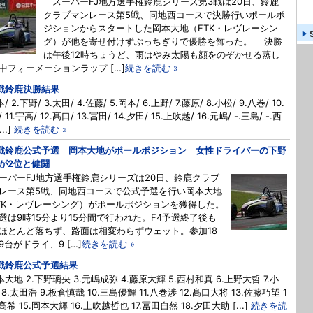
スーパーFJ地方選手権鈴鹿シリーズ第3戦は20日、鈴鹿
クラブマンレース第5戦、同地西コースで決勝行いポールポ
ジションからスタートした岡本大地（FTK・レヴレーシン
グ）が他を寄せ付けずぶっちぎりで優勝を飾った。 決勝
は午後12時ちょうど、雨はやみ太陽も顔をのぞかせる蒸し
中フォーメーションラップ […]
続きを読む »
戦鈴鹿決勝結果
本/ 2.下野/ 3.太田/ 4.佐藤/ 5.岡本/ 6.上野/ 7.藤原/ 8.小松/ 9.八巻/ 10.
 11.宇高/ 12.髙口/ 13.冨田/ 14.夕田/ 15.上吹越/ 16.元嶋/ -.三島/ -.西
...]
続きを読む »
戦鈴鹿公式予選 岡本大地がポールポジション 女性ドライバーの下野
が2位と健闘
パーFJ地方選手権鈴鹿シリーズは20日、鈴鹿クラブ
レース第5戦、同地西コースで公式予選を行い岡本大地
TK・レヴレーシング）がポールポジションを獲得した。
は9時15分より15分間で行われた。F4予選終了後も
ほとんど落ちず、路面は相変わらずウェット。参加18
9台がドライ、9 […]
続きを読む »
戦鈴鹿公式予選結果
岡本大地 2.下野璃央 3.元嶋成弥 4.藤原大輝 5.西村和真 6.上野大哲 7.小
8.太田浩 9.板倉慎哉 10.三島優輝 11.八巻渉 12.髙口大将 13.佐藤巧望 1
高希 15.岡本大輝 16.上吹越哲也 17.冨田自然 18.夕田大助 [...]
続きを読