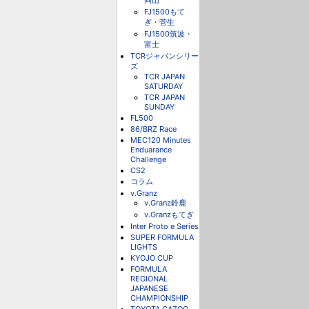
岡山
FJ1500もて
ぎ・菅生
FJ1500筑波・
富士
TCRジャパンシリー
ズ
TCR JAPAN
SATURDAY
TCR JAPAN
SUNDAY
FL500
86/BRZ Race
MEC120 Minutes
Enduarance
Challenge
CS2
コラム
v.Granz
v.Granz鈴鹿
v.Granzもてぎ
Inter Proto e Series
SUPER FORMULA
LIGHTS
KYOJO CUP
FORMULA
REGIONAL
JAPANESE
CHAMPIONSHIP