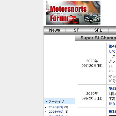
News
SF
SFL
Super FJ Cham
第4
して
スー
2020年
クラ
09月20日(日)
い、
K・
から
10
第4
2020年
1.岡
09月20日(日)
宇高/
アーカイブ
続き
2026年7月
(9)
第3
2026年6月
(3)