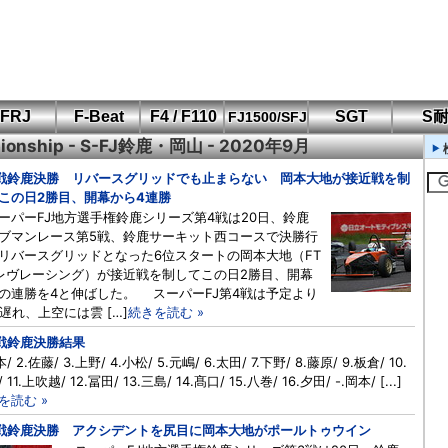
FRJ
F-Beat
F4 / F110
SGT
S
FJ1500/SFJ
pionship - S-FJ鈴鹿・岡山 - 2020年9月
F110 CUP
FIA-F4
SFJ D-Cup
鈴鹿・岡山
筑波・冨士
SFJ日本一
Aポリス
もてぎ・菅生
戦鈴鹿決勝 リバースグリッドでも止まらない 岡本大地が接近戦を制
この日2勝目、開幕から4連勝
パーFJ地方選手権鈴鹿シリーズ第4戦は20日、鈴鹿
ブマンレース第5戦、鈴鹿サーキット西コースで決勝行
リバースグリッドとなった6位スタートの岡本大地（FT
レヴレーシング）が接近戦を制してこの日2勝目、開幕
の連勝を4と伸ばした。 スーパーFJ第4戦は予定より
分遅れ、上空には雲 […]
続きを読む »
戦鈴鹿決勝結果
本/ 2.佐藤/ 3.上野/ 4.小松/ 5.元嶋/ 6.太田/ 7.下野/ 8.藤原/ 9.板倉/ 10.
 11.上吹越/ 12.冨田/ 13.三島/ 14.髙口/ 15.八巻/ 16.夕田/ -.岡本/ [...]
を読む »
戦鈴鹿決勝 アクシデントを尻目に岡本大地がポールトゥウイン