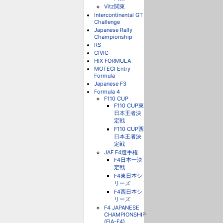
Vitz関東
Intercontinental GT
Challenge
Japanese Rally
Championship
RS
CIVIC
HIX FORMULA
MOTEGI Entry
Formula
Japanese F3
Formula 4
F110 CUP
F110 CUP東
日本王者決
定戦
F110 CUP西
日本王者決
定戦
JAF F4選手権
F4日本一決
定戦
F4東日本シ
リーズ
F4西日本シ
リーズ
F4 JAPANESE
CHAMPIONSHIP
(FIA-F4)