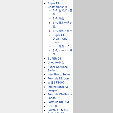
Super FJ
Championship
S-FJもてぎ・菅
生
S-FJ岡山
S-FJ日本一決定
戦
S-FJ筑波・富士
Super FJ
Dream Cup
Race
S-FJ鈴鹿・岡山
S-FJオートポリ
ス
SUPER GT
スーパー耐久
Super Car Race
Series
Inter Proto Series
Formula Nippon
全日本F3000
International F3
League
Formula Challenge
Japan
Formula DREAM
FJ1600
JAPAN LE MANS