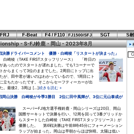
FRJ
F-Beat
F4 / F110
SGT
S
FJ1500/SFJ
pionship - S-FJ鈴鹿・岡山 - 2023年8月
F110 CUP
FIA-F4
SFJ D-Cup
鈴鹿・岡山
筑波・冨士
SFJ日本一
Aポリス
もてぎ・菅生
戦決勝ドライバーコメント 優勝・白崎稜「リスタートが決まった」
 白崎稜（TAKE FIRSTスタッフリソース） 「昨日の
があったのでスタートが遅れました。でも1コーナーで
トからまくって3位のままでした。2周目にトップに出
たが、田中君が速いのはわかっているので、1周目にト
に立ちたかったです。そこからセーフティーカーが出
た。最後2、3周は […]
続きを読む »
戦岡山決勝 白崎稜が今季3勝目 2位に田中風輝が、3位に元山泰成が
スーパーFJ地方選手権鈴鹿・岡山シリーズは20日、岡山
国際サーキットで決勝を行い、12周を回って3番グリッドか
らスタートした白崎稜（TAKE FIRSTスタッフリソース）が
優勝した。 第6戦決勝は午前8時45分にフォーメーション
ラップが始まった。岡山は早朝からほぼ快晴。太陽は低い