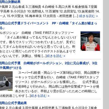
戦岡山決勝結果
田中風輝 2.元山泰成 3.三浦柚貴 4.白崎稜 5.髙口大将 6.板倉慎哉 7.堂園
.宇高希 9.小川涼介 10.池野雄人 11.百瀬翔 12.吉田宣弘 13.妹尾俊郎 14.
人 15.中川賢太 16.梅本幸汰 17.太田浩 -.村田悠磨 [...]
続きを読む »
戦岡山公式予選ドライバーコメント PP・白崎稜「タイム差が縮まっ
る」
ルポジション 白崎稜（TAKE FIRSTスタッフリソー
 「タイム差が縮まってるんでなんとかしないといけ
です。後ろでスリップにつかれていましたが、見ずに
してタイムを出せればいいかなと思っていました。昨
おとといと雨だったのでドライのテストがあんまりで
いないんです。決勝は、情報 […]
続きを読む »
戦岡山公式予選 白崎稜がポールポジション、2位に元山泰成が、3位
中風輝がつける
スーパーFJ鈴鹿・岡山シリーズ第5戦は19日、岡山国際サ
ーキットで公式予選を行い、白崎稜（TAKE FIRSTスタッフ
リソース）がポールポジションを獲得した。 公式予選は
午前8時より行われた。岡山県には熱中症警戒アラートが発
表されているが、早朝より雲が広がったためこの時期にし
比較的過ごしやす […]
続きを読む »
戦岡山公式予選結果
白崎稜 2.元山泰成 3.田中風輝 4.村田悠磨 5.三浦柚貴 6.小川涼介 7.板倉