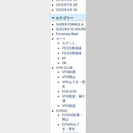
2012年7月
(2)
2012年3月
(1)
カテゴリー
SUPER FORMULA
SUZUKA 10 HOURS
Forumula Beat
カート
カデット
FS125東地域
FS125西地域
KF
OK
VITA CLUB
VITA鈴鹿
VITA岡山
VITAもてぎ・菅
生
FCR-VITA
VITA筑波・袖ケ
浦
VITA筑波
FJ1500
FJ1500鈴鹿・
岡山
FJ1500もて
ぎ・菅生