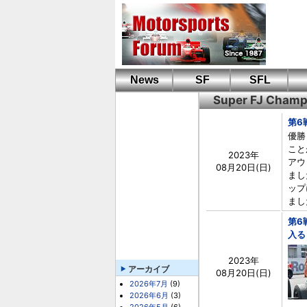
News
SF
SFL
Super FJ Cham
第6
優勝
こと
2023年
アウ
08月20日(日)
まし
ップ
まし
第6
入る
2023年
アーカイブ
08月20日(日)
2026年7月
(9)
2026年6月
(3)