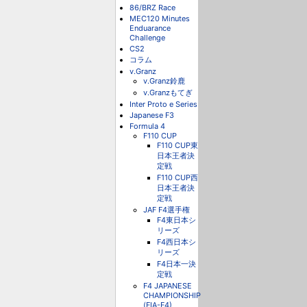
86/BRZ Race
MEC120 Minutes
Enduarance
Challenge
CS2
コラム
v.Granz
v.Granz鈴鹿
v.Granzもてぎ
Inter Proto e Series
Japanese F3
Formula 4
F110 CUP
F110 CUP東
日本王者決
定戦
F110 CUP西
日本王者決
定戦
JAF F4選手権
F4東日本シ
リーズ
F4西日本シ
リーズ
F4日本一決
定戦
F4 JAPANESE
CHAMPIONSHIP
(FIA-F4)