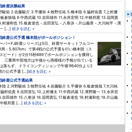
戦鈴鹿決勝結果
河野駿佑 2.佐藤駿介 3.平優弥 4.牧野任祐 5.橋本陸 6.脇村佑貴 7.上村優
.板倉慎哉 9.中西武蔵 10.吉田雄作 11.永井宏明 12.中根邦憲 13.花岡貴
4.村瀬和也 15.板倉達也 -.吉田宣弘 -.八巻渉 -.片山義章 -.大川純平 -.濱
 [...]
続きを読む »
戦鈴鹿公式予選 橋本陸がポールポジション！
パーFJ鈴鹿シリーズは5日、鈴鹿サーキットフルコー
1周・5.807km）で第4戦の公式予選を行い橋本陸（ス
スピード）が2分15秒889でポールポジションを獲得し
 三重県中部地方は午後から雨模様の予報が出ている
は落ちず、ドライコンディションで午後1時40分より2
間の公式予選 […]
続きを読む »
戦鈴鹿公式予選結果
橋本陸 2.河野駿佑 3.牧野任祐 4.佐藤駿介 5.平優弥 6.板倉慎哉 7.大川純
.脇村佑貴 9.吉田宣弘 10.上村優太 11.中西武蔵 12.濱野隆一 13.永井宏
4.吉田雄作 15.八巻渉 16.花岡貴弘 17.板倉達也 18.村瀬和也 19.片山義
.中根邦憲 [...]
続きを読む »