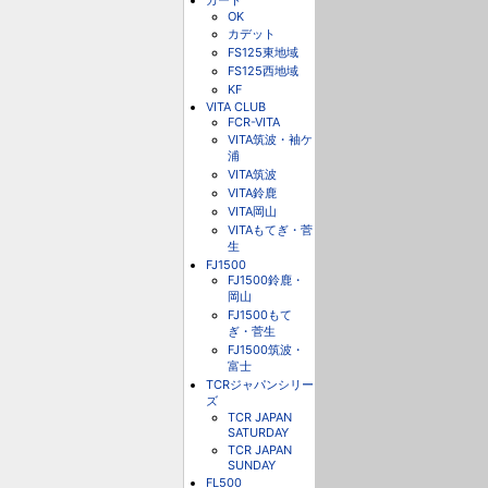
カート
OK
カデット
FS125東地域
FS125西地域
KF
VITA CLUB
FCR-VITA
VITA筑波・袖ケ
浦
VITA筑波
VITA鈴鹿
VITA岡山
VITAもてぎ・菅
生
FJ1500
FJ1500鈴鹿・
岡山
FJ1500もて
ぎ・菅生
FJ1500筑波・
富士
TCRジャパンシリー
ズ
TCR JAPAN
SATURDAY
TCR JAPAN
SUNDAY
FL500