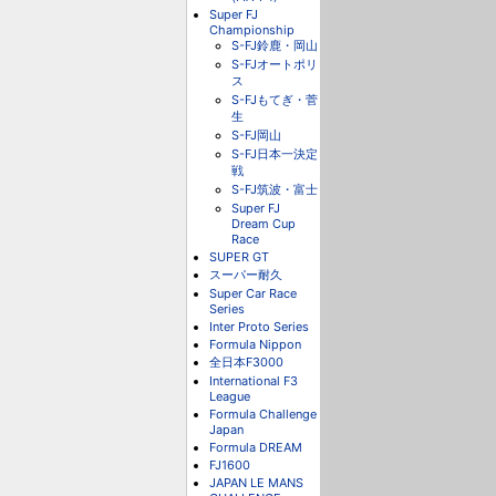
Super FJ
Championship
S-FJ鈴鹿・岡山
S-FJオートポリ
ス
S-FJもてぎ・菅
生
S-FJ岡山
S-FJ日本一決定
戦
S-FJ筑波・富士
Super FJ
Dream Cup
Race
SUPER GT
スーパー耐久
Super Car Race
Series
Inter Proto Series
Formula Nippon
全日本F3000
International F3
League
Formula Challenge
Japan
Formula DREAM
FJ1600
JAPAN LE MANS