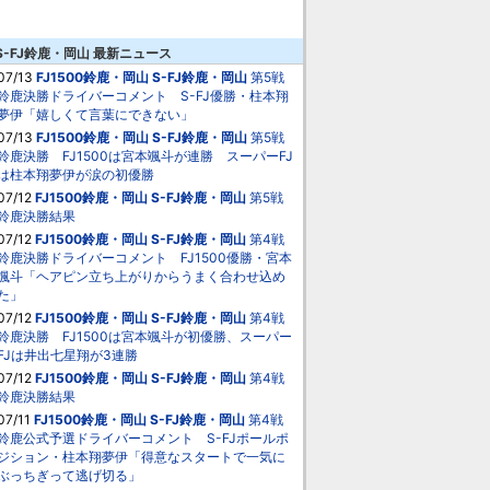
S-FJ鈴鹿・岡山 最新ニュース
07/13
FJ1500鈴鹿・岡山
S-FJ鈴鹿・岡山
第5戦
鈴鹿決勝ドライバーコメント S-FJ優勝・柱本翔
夢伊「嬉しくて言葉にできない」
07/13
FJ1500鈴鹿・岡山
S-FJ鈴鹿・岡山
第5戦
鈴鹿決勝 FJ1500は宮本颯斗が連勝 スーパーFJ
は柱本翔夢伊が涙の初優勝
07/12
FJ1500鈴鹿・岡山
S-FJ鈴鹿・岡山
第5戦
鈴鹿決勝結果
07/12
FJ1500鈴鹿・岡山
S-FJ鈴鹿・岡山
第4戦
鈴鹿決勝ドライバーコメント FJ1500優勝・宮本
颯斗「ヘアピン立ち上がりからうまく合わせ込め
た」
07/12
FJ1500鈴鹿・岡山
S-FJ鈴鹿・岡山
第4戦
鈴鹿決勝 FJ1500は宮本颯斗が初優勝、スーパー
FJは井出七星翔が3連勝
07/12
FJ1500鈴鹿・岡山
S-FJ鈴鹿・岡山
第4戦
鈴鹿決勝結果
07/11
FJ1500鈴鹿・岡山
S-FJ鈴鹿・岡山
第4戦
鈴鹿公式予選ドライバーコメント S-FJポールポ
ジション・柱本翔夢伊「得意なスタートで一気に
ぶっちぎって逃げ切る」