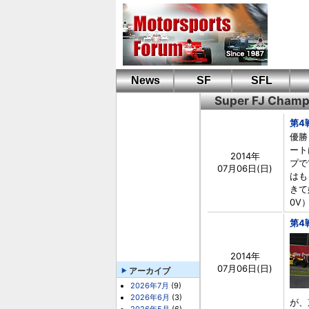
News
SF
SFL
Super FJ Cham
第4
優勝
ート
2014年
プで
07月06日(日)
はも
きて
0V
第4
2014年
07月06日(日)
アーカイブ
2026年7月
(9)
2026年6月
(3)
が、