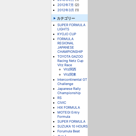
2012年7月
(2)
2012年3月
(1)
カテゴリー
SUPER FORMULA
LIGHTS
KYOJO CUP
FORMULA
REGIONAL
JAPANESE
CHAMPIONSHIP
TOYOTA GAZOO
Racing Netz Cup
Vitz Race
Vitz関西
Vitz関東
Intercontinental GT
Challenge
Japanese Rally
Championship
RS
CIVIC
HIX FORMULA
MOTEGI Entry
Formula
SUPER FORMULA
SUZUKA 10 HOURS
Forumula Beat