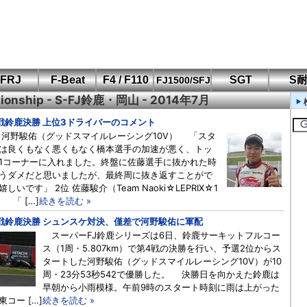
FRJ
F-Beat
F4 / F110
SGT
S
FJ1500/SFJ
pionship - S-FJ鈴鹿・岡山 - 2014年7月
F110 CUP
FIA-F4
SFJ D-Cup
鈴鹿・岡山
筑波・冨士
SFJ日本一
Aポリス
もてぎ・菅生
戦鈴鹿決勝 上位3ドライバーのコメント
 河野駿佑（グッドスマイルレーシング10V） 「スタ
は良くもなく悪くもなく橋本選手の加速が悪く、トッ
1コーナーに入れました。終盤に佐藤選手に抜かれた時
うダメだと思いましたが、最終周に抜き返すことがで
嬉しいです」 2位 佐藤駿介（Team Naoki☆LEPRIX☆1
） 「 […]
続きを読む »
戦鈴鹿決勝 シュンスケ対決、僅差で河野駿佑に軍配
スーパーFJ鈴鹿シリーズは6日、鈴鹿サーキットフルコー
ス（1周・5.807km）で第4戦の決勝を行い、予選2位からス
タートした河野駿佑（グッドスマイルレーシング10V）が10
周・23分53秒542で優勝した。 決勝日を向かえた鈴鹿は
早朝から小雨模様。午前9時のスタート時刻に雨は上がった
東コー […]
続きを読む »